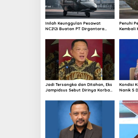
Inilah Keunggulan Pesawat
Penuhi P
NC212i Buatan PT Dirgantara
Kembali 
Indonesia, Siap Dukung Berbagai
ke Pangk
Operasi TNI
Jadi Tersangka dan Ditahan, Eks
Kondisi 
Jampidsus Sebut Dirinya Korban
Nanik S 
Kriminalisasi
BGN, Pr
Sudaryo