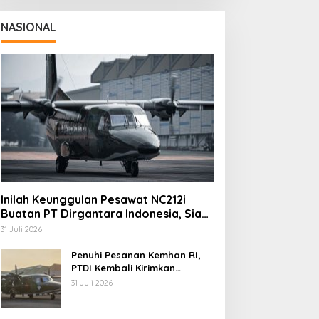
NASIONAL
Inilah Keunggulan Pesawat NC212i
Buatan PT Dirgantara Indonesia, Siap
Dukung Berbagai Operasi TNI
31 Juli 2026
Penuhi Pesanan Kemhan RI,
PTDI Kembali Kirimkan
Pesawat NC212i ke Pangkalan
31 Juli 2026
TNI AU