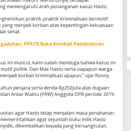
 yang memengaruhi arah penanganan kasus Hasto.
hentikan praktik-praktik kriminalisasi bermotif
ihak yang menjadi korban atas kepentingan kekuasaan
dak sehat.
Penguatan Pendidikan Agama dan
Karakter Sekolah Nur Al Rahman
egaduhan, PPATK Buka Kembali Pemblokiran
Bikin Sekolah di Malaysia Tertarik
Mempelajarinya
asus ini muncul, kami sudah menduga bahwa kasus ini
otif politik. Dan Mas Hasto serta siapapun warga
 menjadi korban kriminalisasi apapun,” ujar Ronny.
 tahun penjara serta denda Rp250juta atas dugaan
tian Antar Waktu (PAW) Anggota DPR periode 2019-
utuskan agar Hasto tetap menjalani masa penahanan.
 memerintahkan agar sejumlah buku milik Hasto
enyidik, dikembalikan kepada yang bersangkutan.