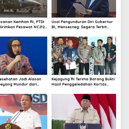
esanan Kemhan RI, PTDI
Usai Pengunduran Diri Gubernur
Kirimkan Pesawat NC212i
BI, Mensesneg: Segera Terbit
alan TNI AU
Keppres Pemberhentian dengan
Hormat
Kesehatan Jadi Alasan
Kejagung RI Terima Barang Bukti
Deyang Mundur dari
Hasil Penggeledahan Kortas
abowo Tunjuk Wamentan
Tipidkor Usai Tes Keaslian
no