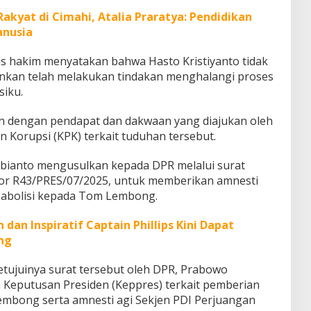
akyat di Cimahi, Atalia Praratya: Pendidikan
anusia
s hakim menyatakan bahwa Hasto Kristiyanto tidak
inkan telah melakukan tindakan menghalangi proses
siku.
an dengan pendapat dan dakwaan yang diajukan oleh
 Korupsi (KPK) terkait tuduhan tersebut.
ubianto mengusulkan kepada DPR melalui surat
or R43/PRES/07/2025, untuk memberikan amnesti
a abolisi kepada Tom Lembong.
an Inspiratif Captain Phillips Kini Dapat
ng
etujuinya surat tersebut oleh DPR, Prabowo
Keputusan Presiden (Keppres) terkait pemberian
embong serta amnesti agi Sekjen PDI Perjuangan