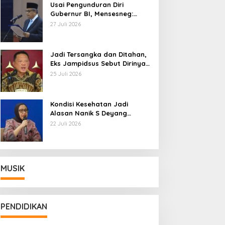
Usai Pengunduran Diri
Gubernur BI, Mensesneg:
Segera Terbit Keppres
27 Juli 2026
Pemberhentian dengan
Hormat
Jadi Tersangka dan Ditahan,
Eks Jampidsus Sebut Dirinya
Korban Kriminalisasi
25 Juli 2026
Kondisi Kesehatan Jadi
Alasan Nanik S Deyang
Mundur dari BGN, Prabowo
22 Juli 2026
Tunjuk Wamentan Sudaryono
MUSIK
PENDIDIKAN