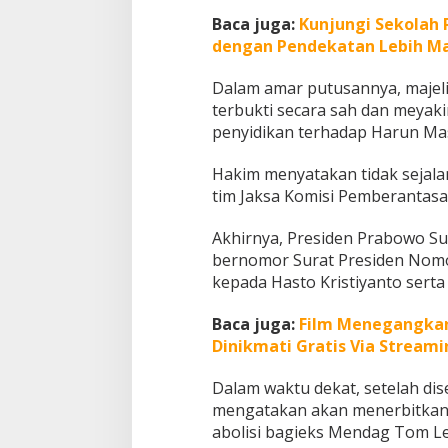
Baca juga:
Kunjungi Sekolah R
dengan Pendekatan Lebih M
Dalam amar putusannya, majeli
terbukti secara sah dan meyak
penyidikan terhadap Harun Ma
Hakim menyatakan tidak sejal
tim Jaksa Komisi Pemberantasan
Akhirnya, Presiden Prabowo S
bernomor Surat Presiden Nom
kepada Hasto Kristiyanto sert
Baca juga:
Film Menegangkan d
Dinikmati Gratis Via Streami
Dalam waktu dekat, setelah dis
mengatakan akan menerbitkan 
abolisi bagieks Mendag Tom L