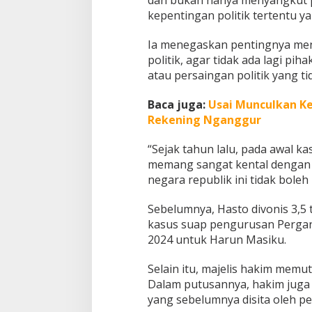
b
kepentingan politik tertentu
o
w
Ia menegaskan pentingnya meng
o
politik, agar tidak ada lagi p
atau persaingan politik yang ti
Baca juga:
Usai Munculkan K
Rekening Nganggur
“Sejak tahun lalu, pada awal k
memang sangat kental dengan m
negara republik ini tidak boleh
Sebelumnya, Hasto divonis 3,5
kasus suap pengurusan Pergan
2024 untuk Harun Masiku.
Selain itu, majelis hakim mem
Dalam putusannya, hakim juga
yang sebelumnya disita oleh p