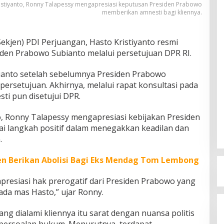
istiyanto, Ronny Talapessy mengapresiasi keputusan Presiden Prabowo
memberikan amnesti bagi kliennya.
Sekjen) PDI Perjuangan, Hasto Kristiyanto resmi
den Prabowo Subianto melalui persetujuan DPR RI.
ianto setelah sebelumnya Presiden Prabowo
ersetujuan. Akhirnya, melalui rapat konsultasi pada
ti pun disetujui DPR.
, Ronny Talapessy mengapresiasi kebijakan Presiden
ai langkah positif dalam menegakkan keadilan dan
.
en Berikan Abolisi Bagi Eks Mendag Tom Lembong
resiasi hak prerogatif dari Presiden Prabowo yang
da mas Hasto,” ujar Ronny.
g dialami kliennya itu sarat dengan nuansa politis
ersoalan hukum. Menurutnya, terdapat