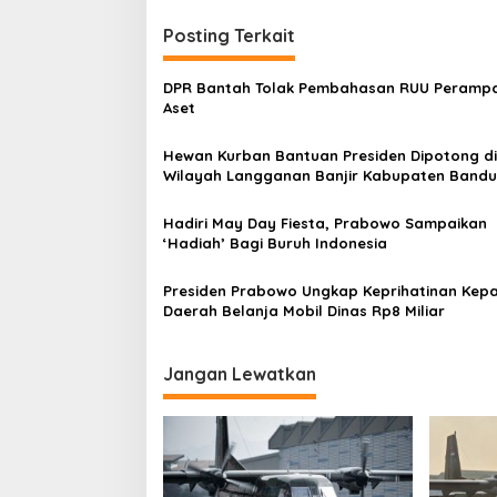
i
Posting Terkait
g
a
DPR Bantah Tolak Pembahasan RUU Peramp
s
Aset
i
Hewan Kurban Bantuan Presiden Dipotong di
p
Wilayah Langganan Banjir Kabupaten Band
o
Hadiri May Day Fiesta, Prabowo Sampaikan
s
‘Hadiah’ Bagi Buruh Indonesia
Presiden Prabowo Ungkap Keprihatinan Kep
Daerah Belanja Mobil Dinas Rp8 Miliar
Jangan Lewatkan