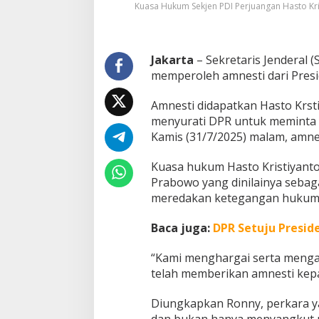
Kuasa Hukum Sekjen PDI Perjuangan Hasto Kr
i
f
P
e
Jakarta
– Sekretaris Jenderal (
m
memperoleh amnesti dari Presi
b
e
r
Amnesti didapatkan Hasto Krst
i
menyurati DPR untuk meminta p
a
Kamis (31/7/2025) malam, amnes
n
A
m
Kuasa hukum Hasto Kristiyanto
n
Prabowo yang dinilainya sebag
e
meredakan ketegangan hukum
s
t
Baca juga:
DPR Setuju Presid
i
o
l
“Kami menghargai serta mengap
e
telah memberikan amnesti kepa
h
P
Diungkapkan Ronny, perkara yan
r
dan bukan hanya menyangkut p
a