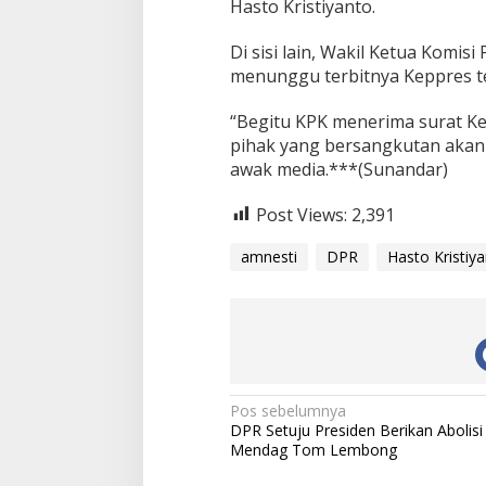
Hasto Kristiyanto.
Di sisi lain, Wakil Ketua Komi
menunggu terbitnya Keppres t
“Begitu KPK menerima surat Ke
pihak yang bersangkutan akan 
awak media.***(Sunandar)
Post Views:
2,391
amnesti
DPR
Hasto Kristiy
N
Pos sebelumnya
DPR Setuju Presiden Berikan Abolisi
a
Mendag Tom Lembong
v