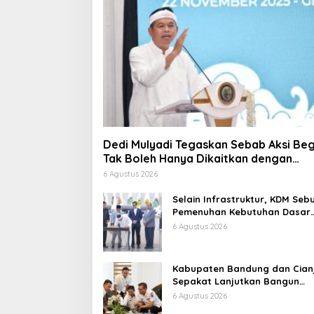
Dedi Mulyadi Tegaskan Sebab Aksi Beg
Tak Boleh Hanya Dikaitkan dengan
Ekonomi
6 Agustus 2026
Selain Infrastruktur, KDM Seb
Pemenuhan Kebutuhan Dasar
Masyarakat Jadi Fokus APBD
6 Agustus 2026
Jabar 2027
Kabupaten Bandung dan Cian
Sepakat Lanjutkan Bangun
konektivitas, Percepat
6 Agustus 2026
Pertumbuhan Ekonomi Daerah