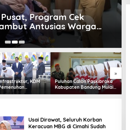
h Pusat, Program Cek
sambut Antusias Warga
8 
»
Infrastruktur, KDM
Puluhan Calon Paskibraka
K
Pemenuhan
Kabupaten Bandung Mulai
C
han Dasar
Ikuti Pemusatan Latihan
B
akat Jadi Fokus
P
abar 2027
E
Usai Dirawat, Seluruh Korban
Keracuan MBG di Cimahi Sudah