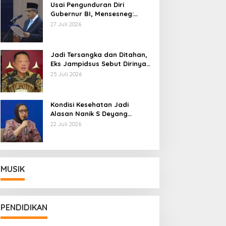
Usai Pengunduran Diri
Gubernur BI, Mensesneg:
Segera Terbit Keppres
27 Juli 2026
Pemberhentian dengan
Hormat
Jadi Tersangka dan Ditahan,
Eks Jampidsus Sebut Dirinya
Korban Kriminalisasi
25 Juli 2026
Kondisi Kesehatan Jadi
Alasan Nanik S Deyang
Mundur dari BGN, Prabowo
22 Juli 2026
Tunjuk Wamentan Sudaryono
MUSIK
PENDIDIKAN