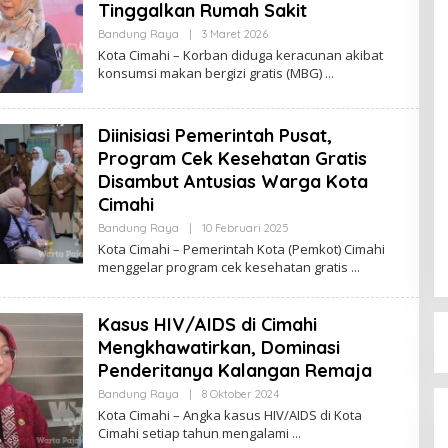
Tinggalkan Rumah Sakit
Bandung Raya
|
3 Maret 2026
O
L
Kota Cimahi – Korban diduga keracunan akibat
E
konsumsi makan bergizi gratis (MBG)
H
R
E
D
Diinisiasi Pemerintah Pusat,
A
K
Program Cek Kesehatan Gratis
S
I
Disambut Antusias Warga Kota
Cimahi
Bandung Raya
|
10 Februari 2025
O
L
Kota Cimahi – Pemerintah Kota (Pemkot) Cimahi
E
menggelar program cek kesehatan gratis
H
R
E
D
Kasus HIV/AIDS di Cimahi
A
K
Mengkhawatirkan, Dominasi
S
Penderitanya Kalangan Remaja
I
Bandung Raya
|
8 Oktober 2024
O
L
Kota Cimahi – Angka kasus HIV/AIDS di Kota
E
Cimahi setiap tahun mengalami
H