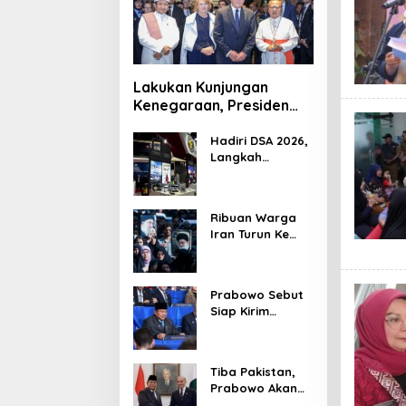
Lakukan Kunjungan
Kenegaraan, Presiden
Jerman Telusuri
Terowongan Siaturahmi
Hadiri DSA 2026,
Langkah
Strategis PTDI
Perkuat Kerja
Sama Bidang
Ribuan Warga
Pertahanan
Iran Turun Ke
dengan
Jalan Serukan
Malaysia
Pembalasan
Wafatnya
Prabowo Sebut
Khamenei
Siap Kirim
Delapan Ribu
Pasukan Dukung
Perdamaian
Tiba Pakistan,
Palestina
Prabowo Akan
Bahas