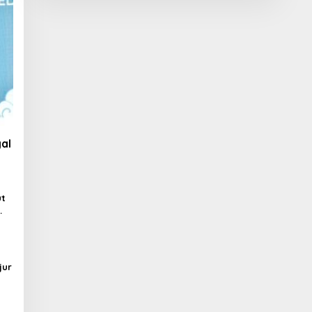
al
ut
jur