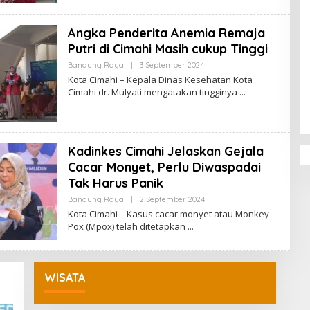
R
E
D
Angka Penderita Anemia Remaja
A
K
Putri di Cimahi Masih cukup Tinggi
S
I
Bandung Raya
|
3 September 2024
O
Penguatan Pendidikan Agama dan
L
Kota Cimahi – Kepala Dinas Kesehatan Kota
E
Karakter Sekolah Nur Al Rahman
Cimahi dr. Mulyati mengatakan tingginya
H
Bikin Sekolah di Malaysia Tertarik
R
E
Mempelajarinya
D
A
K
Kadinkes Cimahi Jelaskan Gejala
S
I
Cacar Monyet, Perlu Diwaspadai
Tak Harus Panik
Bandung Raya
|
2 September 2024
O
L
Kota Cimahi – Kasus cacar monyet atau Monkey
E
Pox (Mpox) telah ditetapkan
H
R
E
D
A
WISATA
K
S
I