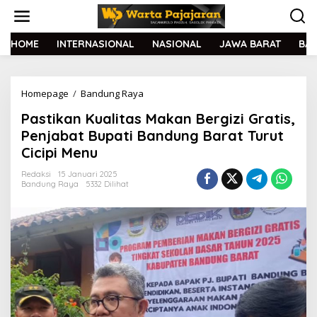
L
e
w
a
HOME
INTERNASIONAL
NASIONAL
JAWA BARAT
BA
t
i
k
Homepage
/
Bandung Raya
P
e
a
k
Pastikan Kualitas Makan Bergizi Gratis,
s
o
t
n
Penjabat Bupati Bandung Barat Turut
i
t
Cicipi Menu
k
e
a
n
Redaksi
15 Januari 2025
n
Bandung Raya
5332 Dilihat
K
u
a
l
i
t
a
s
M
a