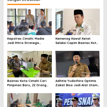
Kapolres Cimahi: Media
Kemenag Kawal Ketat
Jadi Mitra Strategis
Seleksi Capim Baznas Kota
Bangun Kepercayaan
Cimahi: Kita Ingin
Publik
Komisioner Baznas
Berintegritas
Baznas Kota Cimahi Cari
Adhitia Yudisthira Optimis
Pimpinan Baru, 22 Orang
Zakat Bisa Jadi Alat Utama
Ikuti Seleksi
Selesaikan Masalah Sosial
Kota Cimahi