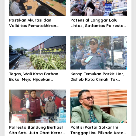
Pastikan Akurasi dan
Potensial Langgar Lalu
Validitas Pemutakhiran
Lintas, Satlantas Polresta
Data Parpol, Bawaslu Kota
Bandung Tindak Ribuan
Cimahi Lakukan
Motor Berknalpot Brong
Pengawasan
Tegas, Wali Kota Farhan
Kerap Temukan Parkir Liar,
Bakal Meja Hijaukan
Dishub Kota Cimahi Tak
Penebang Pohon di Jalan
Henti Lakukan Edukasi dan
Riau
Pembinaan
Polresta Bandung Berhasil
Politisi Partai Golkar Ini
Sita Satu Juta Obat Keras
Tanggapi Isu Pilkada Kota