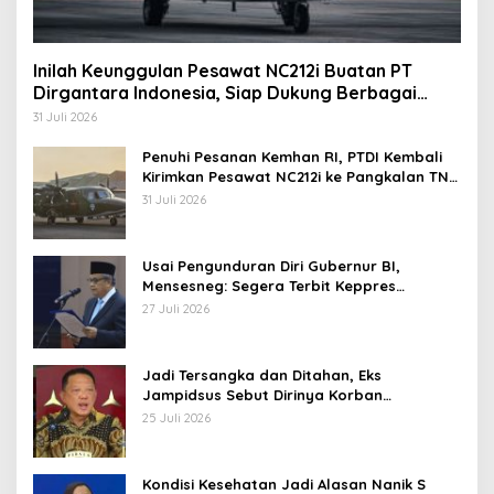
Inilah Keunggulan Pesawat NC212i Buatan PT
Dirgantara Indonesia, Siap Dukung Berbagai
Operasi TNI
31 Juli 2026
Penuhi Pesanan Kemhan RI, PTDI Kembali
Kirimkan Pesawat NC212i ke Pangkalan TNI
AU
31 Juli 2026
Usai Pengunduran Diri Gubernur BI,
Mensesneg: Segera Terbit Keppres
Pemberhentian dengan Hormat
27 Juli 2026
Jadi Tersangka dan Ditahan, Eks
Jampidsus Sebut Dirinya Korban
Kriminalisasi
25 Juli 2026
Kondisi Kesehatan Jadi Alasan Nanik S