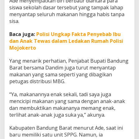
Ade menyempatkan diri berbaur diantara para
c
siswa sekolah dasar tersebut yang tampak lahap
i
menyantap seluruh makanan hingga habis tanpa
p
i
sisa.
M
e
Baca juga:
Polisi Ungkap Fakta Penyebab Ibu
n
dan Anak Tewas dalam Ledakan Rumah Polisi
u
Mojokerto
Yang menarik perhatian, Penjabat Bupati Bandung
Barat bersama Dandim juga turut menyantap
makanan yang sama seperti yang dibagikan
petugas distribusi MBG.
“Ya, makanannya enak sekali, tadi saya juga
mencicipi makanan yang sama dengan anak-anak
dan membuktikan makananya memang enak,
terlihat anak-anak juga suka ya,” akunya.
Kabupaten Bandung Barat menurut Ade, saat ini
baru memiliki satu unit SPPG. Namun, ia