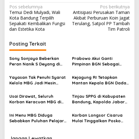
N
Pos sebelumnya
Pos berikutnya
Temui Dedi Mulyadi, Wali
Antisipasi Perusakan Taman
a
Kota Bandung Terpilih
Akibat Perburuan Koin Jagat
v
Sepakati Kembalikan Fungsi
Terulang, Satpol PP Tambah
dan Estetika Kota
Tim Patroli
i
g
Posting Terkait
a
s
Sony Sonjaya Beberkan
Prabowo Akui Ganti
Peran Nanik S Deyang di
Pimpinan BGN Sebagai
i
Pusaran Kasus Dugaan
Langkah Berat
p
Korupsi MBG
Yayasan Tak Penuhi Syarat
Kejagung RI Tetapkan
Kelola MBG Jadi Mesin
Mantan Kepala BGN Dadan
o
Pencetak Uang Dadan
Hindayana Sebagai
s
Hindayana Cs
Tersangka Dugaan Korupsi
Usai Dirawat, Seluruh
Tinjau SPPG di Kabupaten
Korban Keracuan MBG di
Bandung, Kapolda Jabar
Cimahi Sudah Tinggalkan
Pastikan MBG Layak
Rumah Sakit
Konsumsi
Ini Menu MBG Diduga
Korban Longsor Cisarua
Sebabkan Puluhan Pelajar
Mulai Tinggalkan Posko
Cimahi Keracunan, Pemkot
Pengungsian, Pemkab
Lakukan Uji Laboratorium
Genjot Penyediaan Lahan
Hunian Tetap
Jangan Lewatkan