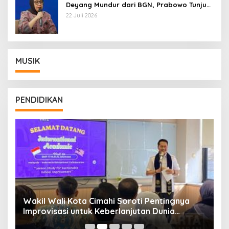
Deyang Mundur dari BGN, Prabowo Tunjuk
Wamentan Sudaryono
22 Juli 2026
MUSIK
PENDIDIKAN
Wakil Wali Kota Cimahi Soroti Pentingnya
Y
Improvisasi untuk Keberlanjutan Dunia
S
Pendidikan
A