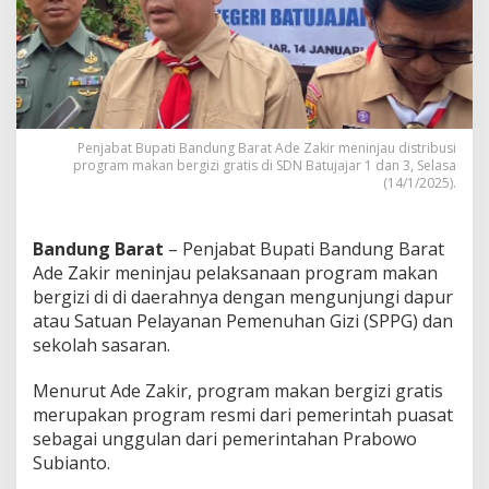
k
a
n
B
e
r
g
i
Penjabat Bupati Bandung Barat Ade Zakir meninjau distribusi
z
program makan bergizi gratis di SDN Batujajar 1 dan 3, Selasa
(14/1/2025).
i
G
r
a
Bandung Barat
– Penjabat Bupati Bandung Barat
t
Ade Zakir meninjau pelaksanaan program makan
i
bergizi di di daerahnya dengan mengunjungi dapur
s
atau Satuan Pelayanan Pemenuhan Gizi (SPPG) dan
,
P
sekolah sasaran.
e
n
Menurut Ade Zakir, program makan bergizi gratis
j
merupakan program resmi dari pemerintah puasat
a
sebagai unggulan dari pemerintahan Prabowo
b
a
Subianto.
t