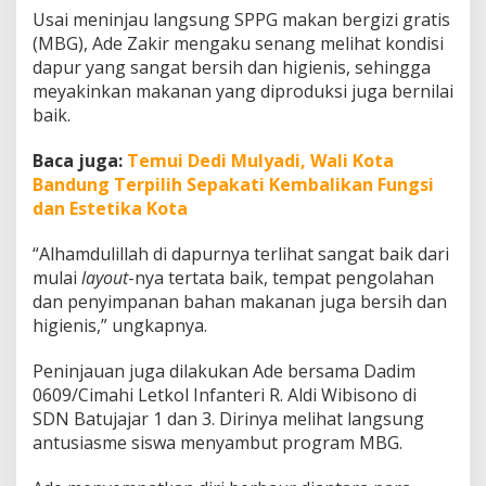
B
Usai meninjau langsung SPPG makan bergizi gratis
u
(MBG), Ade Zakir mengaku senang melihat kondisi
p
dapur yang sangat bersih dan higienis, sehingga
a
t
meyakinkan makanan yang diproduksi juga bernilai
i
baik.
B
a
Baca juga:
Temui Dedi Mulyadi, Wali Kota
n
Bandung Terpilih Sepakati Kembalikan Fungsi
d
u
dan Estetika Kota
n
g
“Alhamdulillah di dapurnya terlihat sangat baik dari
B
mulai
layout
-nya tertata baik, tempat pengolahan
a
dan penyimpanan bahan makanan juga bersih dan
r
a
higienis,” ungkapnya.
t
T
Peninjauan juga dilakukan Ade bersama Dadim
u
0609/Cimahi Letkol Infanteri R. Aldi Wibisono di
r
SDN Batujajar 1 dan 3. Dirinya melihat langsung
u
t
antusiasme siswa menyambut program MBG.
C
i