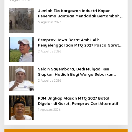
5 Agustus 2026
Jumlah Eks Karyawan Industri Kapur
Penerima Bantuan Mendadak Bertambah,
KDM: Kita Identifikasi
5 Agustus 2026
Pemprov Jawa Barat Ambil Alih
Penyelenggaraan MTQ 2027 Pasca Garut
Mundur Jadi Tuan Rumah
2 Agustus 2026
Selain Sayembara, Dedi Mulyadi Kini
Siapkan Hadiah Bagi Warga Sebarkan
Lokasi Penjualan Narkotika
2 Agustus 2026
KDM Ungkap Alasan MTQ 2027 Batal
Digelar di Garut, Pemprov Cari Alternatif
1 Agustus 2026