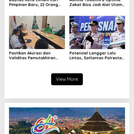
Pimpinan Baru, 22 Orang
Zakat Bisa Jadi Alat Utama
Ikuti Seleksi
Selesaikan Masalah Sosial
Kota Cimahi
Pastikan Akurasi dan
Potensial Langgar Lalu
Validitas Pemutakhiran
Lintas, Satlantas Polresta
Data Parpol, Bawaslu Kota
Bandung Tindak Ribuan
Cimahi Lakukan
Motor Berknalpot Brong
Pengawasan
View More