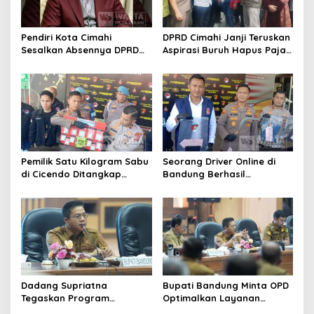
Pendiri Kota Cimahi
DPRD Cimahi Janji Teruskan
Sesalkan Absennya DPRD
Aspirasi Buruh Hapus Pajak
dalam Dialog Pembahasan
Penghasilan ke Presiden
Rebranding RSUD Cibabat
dan DPR
Pemilik Satu Kilogram Sabu
Seorang Driver Online di
di Cicendo Ditangkap
Bandung Berhasil
Satnarkoba Polres Cimahi
Selamatkan Diri dari Upaya
Pelaku Pencurian
Dadang Supriatna
Bupati Bandung Minta OPD
Tegaskan Program
Optimalkan Layanan
Prioritas Tak Tersentuh
Hotline, Respon Laporan