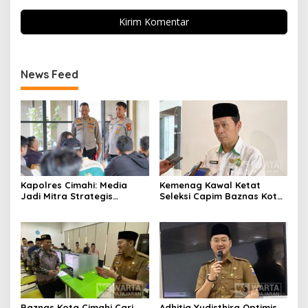
News Feed
Kapolres Cimahi: Media
Kemenag Kawal Ketat
Jadi Mitra Strategis
Seleksi Capim Baznas Kota
Bangun Kepercayaan
Cimahi: Kita Ingin
Publik
Komisioner Baznas
Berintegritas
Baznas Kota Cimahi Cari
Adhitia Yudisthira Optimis