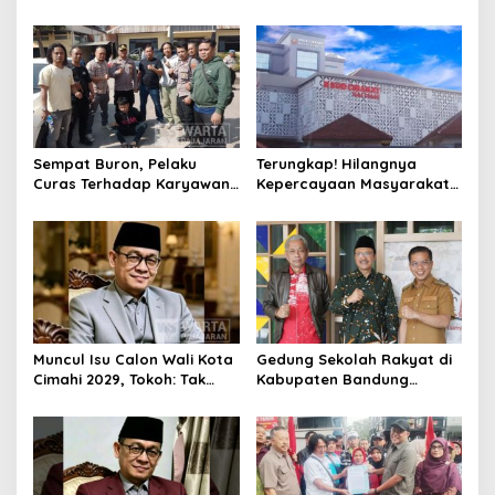
Serta Ungkap Ratusan
Cimahi 2029: Terlalu Dini
Kasus Narkoba
Sempat Buron, Pelaku
Terungkap! Hilangnya
Curas Terhadap Karyawan
Kepercayaan Masyarakat
Pabrik di Majalaya Berhasil
Latarbelakangi Rencana
Ditangkap Polisi
Rebranding RSUD Cibabat
Muncul Isu Calon Wali Kota
Gedung Sekolah Rakyat di
Cimahi 2029, Tokoh: Tak
Kabupaten Bandung
Cukup Hanya Bermodal
Dibangun Oktober 2026,
Legitimasi Parpol
Siap Tampung Dua Ribu
Siswa