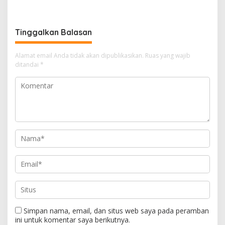
Efisiensi Anggaran
Masyarakat Soal
Kekeringan
Tinggalkan Balasan
Alamat email Anda tidak akan dipublikasikan.
Ruas yang wajib
ditandai
*
Simpan nama, email, dan situs web saya pada peramban
ini untuk komentar saya berikutnya.