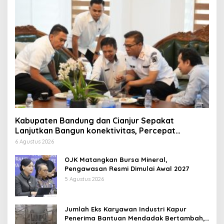
Kabupaten Bandung dan Cianjur Sepakat
Lanjutkan Bangun konektivitas, Percepat
Pertumbuhan Ekonomi Daerah
6 Agustus 2026
OJK Matangkan Bursa Mineral,
Pengawasan Resmi Dimulai Awal 2027
5 Agustus 2026
Jumlah Eks Karyawan Industri Kapur
Penerima Bantuan Mendadak Bertambah,