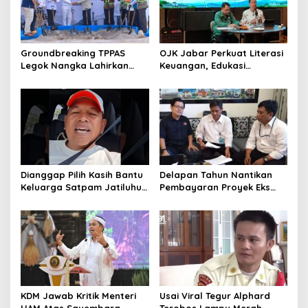
Groundbreaking TPPAS
OJK Jabar Perkuat Literasi
Legok Nangka Lahirkan
Keuangan, Edukasi
Harapan Baru
Masyarakat Jadi Kunci
Penyelesaian Sampah
Pertumbuhan Ekonomi
Bandung Raya
Dianggap Pilih Kasih Bantu
Delapan Tahun Nantikan
Keluarga Satpam Jatiluhur
Pembayaran Proyek Eks
dan Korban di Bali, Begini
Wagub Jabar, Konsultan
Penjelasan Dedi Mulyadi
Tasikmalaya Akui Merugi 3,9
Miliar
KDM Jawab Kritik Menteri
Usai Viral Tegur Alphard