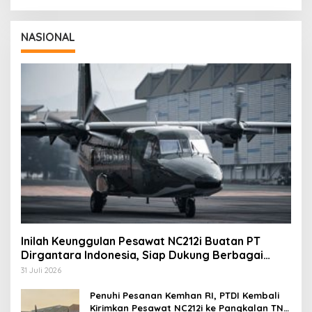
NASIONAL
Inilah Keunggulan Pesawat NC212i Buatan PT
Dirgantara Indonesia, Siap Dukung Berbagai
Operasi TNI
31 Juli 2026
Penuhi Pesanan Kemhan RI, PTDI Kembali
Kirimkan Pesawat NC212i ke Pangkalan TNI