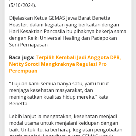
a
(5/10/2024).
n
a
Dijelaskan Ketua GEMAS Jawa Barat Benetta
J
Heaster, dalam kegiatan yang berkaitan dengan
a
w
Hari Kesaktian Pancasila itu pihaknya bekerja sama
a
dengan Reiki Universal Healing dan Padepokan
B
Seni Pernapasan.
a
r
Baca juga:
Terpilih Kembali Jadi Anggota DPR,
a
t
Netty Soroti Mangkraknya Regulasi Pro
Perempuan
“Tujuan kami semua hanya satu, yaitu turut
menjaga kesehatan masyarakat, dan
meningkatkan kualitas hidup mereka,” kata
Benetta.
Lebih lanjut ia mengatakan, kesehatan menjadi
modal utama untuk menjalani keidupan dengan
baik. Untuk itu, ia berharap kegiatan pengobatan