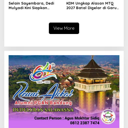
Selain Sayembara, Dedi
KDM Ungkap Alasan MTQ
Mulyadi Kini Siapkan
2027 Batal Digelar di Garut,
Hadiah Bagi Warga
Pemprov Cari Alternatif
Sebarkan Lokasi Penjualan
Narkotika
View More