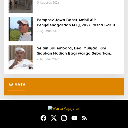
KDM: Kita Identifikasi
5 Agustus 2026
Pemprov Jawa Barat Ambil Alih
Penyelenggaraan MTQ 2027 Pasca Garut
Mundur Jadi Tuan Rumah
2 Agustus 2026
Selain Sayembara, Dedi Mulyadi Kini
Siapkan Hadiah Bagi Warga Sebarkan
Lokasi Penjualan Narkotika
2 Agustus 2026
WISATA