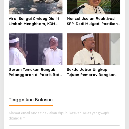
Viral Sungai Ciwidey Dialiri
Muncul Usulan Reaktivasi
Limbah Menghitam, KDM
SPP, Dedi Mulyadi Pastikan
Pastikan Segera Identifikasi
Pemprov Jabar Tetap
Pelaku
Selenggarakan Sekolah
Gratis
Geram Temukan Banyak
Sekda Jabar Ungkap
Pelanggaran di Pabrik Batu
Tujuan Pemprov Bongkar
Kapur Cipatat, KDM:
Gedung Perpustakaan
Gunung Beak, Rakyat
Gasibu
Balangsak
Tinggalkan Balasan
Alamat email Anda tidak akan dipublikasikan.
Ruas yang wajib
ditandai
*