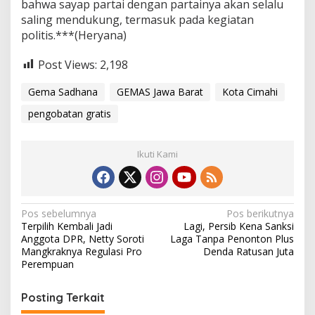
bahwa sayap partai dengan partainya akan selalu
saling mendukung, termasuk pada kegiatan
politis.***(Heryana)
Post Views:
2,198
Gema Sadhana
GEMAS Jawa Barat
Kota Cimahi
pengobatan gratis
Ikuti Kami
N
Pos sebelumnya
Pos berikutnya
Terpilih Kembali Jadi
Lagi, Persib Kena Sanksi
a
Anggota DPR, Netty Soroti
Laga Tanpa Penonton Plus
v
Mangkraknya Regulasi Pro
Denda Ratusan Juta
Perempuan
i
g
Posting Terkait