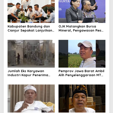
Kabupaten Bandung dan
OJK Matangkan Bursa
Cianjur Sepakat Lanjutkan
Mineral, Pengawasan Resmi
Bangun konektivitas,
Dimulai Awal 2027
Percepat Pertumbuhan
Ekonomi Daerah
Jumlah Eks Karyawan
Pemprov Jawa Barat Ambil
Industri Kapur Penerima
Alih Penyelenggaraan MTQ
Bantuan Mendadak
2027 Pasca Garut Mundur
Bertambah, KDM: Kita
Jadi Tuan Rumah
Identifikasi