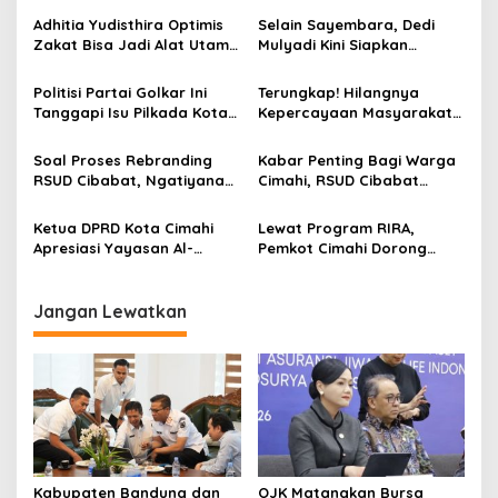
a
s
Adhitia Yudisthira Optimis
Selain Sayembara, Dedi
Zakat Bisa Jadi Alat Utama
Mulyadi Kini Siapkan
i
Selesaikan Masalah Sosial
Hadiah Bagi Warga
p
Kota Cimahi
Sebarkan Lokasi Penjualan
Politisi Partai Golkar Ini
Terungkap! Hilangnya
Narkotika
Tanggapi Isu Pilkada Kota
Kepercayaan Masyarakat
o
Cimahi 2029: Terlalu Dini
Latarbelakangi Rencana
s
Rebranding RSUD Cibabat
Soal Proses Rebranding
Kabar Penting Bagi Warga
RSUD Cibabat, Ngatiyana
Cimahi, RSUD Cibabat
Sebut Masih Panjang dan
Berganti Nama Jadi Wijaya
Perlu Persetujuan DPRD
Mulya
Ketua DPRD Kota Cimahi
Lewat Program RIRA,
Apresiasi Yayasan Al-
Pemkot Cimahi Dorong
Muhajirin Gelar Khitanan
Rumah Ibadah Jadi Ruang
Massal
Ramah Anak
Jangan Lewatkan
Kabupaten Bandung dan
OJK Matangkan Bursa