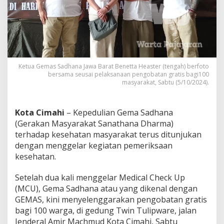
t
P
e
n
g
o
b
Ketua Gemas Sadhana Jawa Barat Benetta Heaster (tengah) berfoto
a
bersama seusai pelaksanaan pengobatan gratis bagi100
t
masyarakat, Sabtu (5/10/2024).
a
n
G
Kota Cimahi
– Kepedulian Gema Sadhana
r
a
(Gerakan Masyarakat Sanathana Dharma)
t
terhadap kesehatan masyarakat terus ditunjukan
i
dengan menggelar kegiatan pemeriksaan
s
kesehatan.
G
e
m
Setelah dua kali menggelar Medical Check Up
a
(MCU), Gema Sadhana atau yang dikenal dengan
S
GEMAS, kini menyelenggarakan pengobatan gratis
a
bagi 100 warga, di gedung Twin Tulipware, jalan
d
h
Jenderal Amir Machmud Kota Cimahi, Sabtu