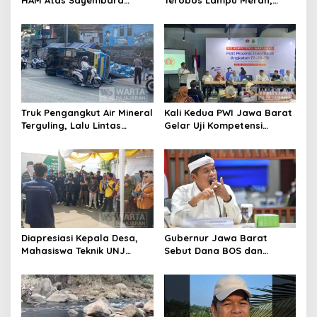
HAM Atas Sayembara
Terobos Lampu Merah,
Penangkapan Begal dan
Fiktor Pilih Tawaran KDM
Pelaku Kejahatan
Jadi Satpam Gedung Sate
Truk Pengangkut Air Mineral
Kali Kedua PWI Jawa Barat
Terguling, Lalu Lintas
Gelar Uji Kompetensi
Jatinangor Seketika
Wartawan 2026
Memadat
Diapresiasi Kepala Desa,
Gubernur Jawa Barat
Mahasiswa Teknik UNJ
Sebut Dana BOS dan
Serahkan Bantuan Mesin
Bantuan Pemprov Cukupi
Pengelolaan Sampah
Operasional Sekolah