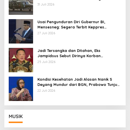
AU
31 Juli 2026
Usai Pengunduran Diri Gubernur BI,
Mensesneg: Segera Terbit Keppres
Pemberhentian dengan Hormat
27 Juli 2026
Jadi Tersangka dan Ditahan, Eks
Jampidsus Sebut Dirinya Korban
Kriminalisasi
25 Juli 2026
Kondisi Kesehatan Jadi Alasan Nanik S
Deyang Mundur dari BGN, Prabowo Tunjuk
Wamentan Sudaryono
22 Juli 2026
MUSIK