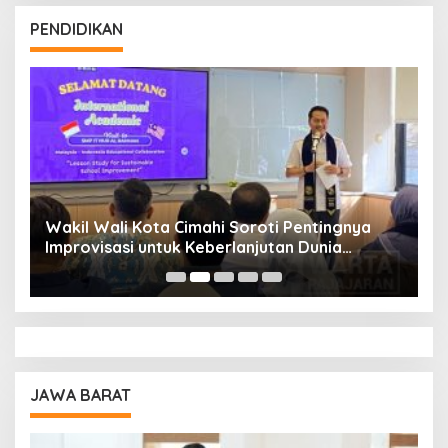
PENDIDIKAN
Wakil Wali Kota Cimahi Soroti Pentingnya
Y
Improvisasi untuk Keberlanjutan Dunia
S
Pendidikan
A
JAWA BARAT