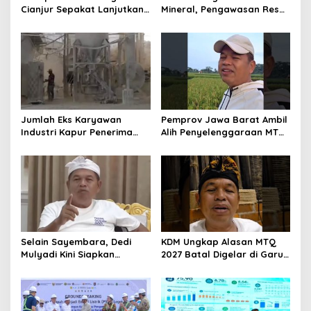
Cianjur Sepakat Lanjutkan
Mineral, Pengawasan Resmi
Bangun konektivitas,
Dimulai Awal 2027
Percepat Pertumbuhan
Ekonomi Daerah
Jumlah Eks Karyawan
Pemprov Jawa Barat Ambil
Industri Kapur Penerima
Alih Penyelenggaraan MTQ
Bantuan Mendadak
2027 Pasca Garut Mundur
Bertambah, KDM: Kita
Jadi Tuan Rumah
Identifikasi
Selain Sayembara, Dedi
KDM Ungkap Alasan MTQ
Mulyadi Kini Siapkan
2027 Batal Digelar di Garut,
Hadiah Bagi Warga
Pemprov Cari Alternatif
Sebarkan Lokasi Penjualan
Narkotika