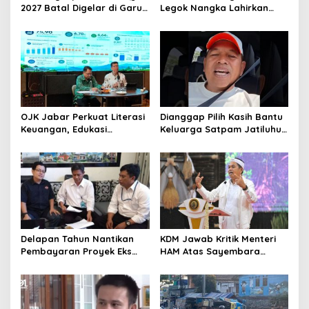
2027 Batal Digelar di Garut,
Legok Nangka Lahirkan
Pemprov Cari Alternatif
Harapan Baru
Penyelesaian Sampah
Bandung Raya
OJK Jabar Perkuat Literasi
Dianggap Pilih Kasih Bantu
Keuangan, Edukasi
Keluarga Satpam Jatiluhur
Masyarakat Jadi Kunci
dan Korban di Bali, Begini
Pertumbuhan Ekonomi
Penjelasan Dedi Mulyadi
Delapan Tahun Nantikan
KDM Jawab Kritik Menteri
Pembayaran Proyek Eks
HAM Atas Sayembara
Wagub Jabar, Konsultan
Penangkapan Begal dan
Tasikmalaya Akui Merugi 3,9
Pelaku Kejahatan
Miliar