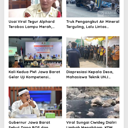
Usai Viral Tegur Alphard
Truk Pengangkut Air Mineral
Terobos Lampu Merah,
Terguling, Lalu Lintas
Fiktor Pilih Tawaran KDM
Jatinangor Seketika
Jadi Satpam Gedung Sate
Memadat
Kali Kedua PWI Jawa Barat
Diapresiasi Kepala Desa,
Gelar Uji Kompetensi
Mahasiswa Teknik UNJ
Wartawan 2026
Serahkan Bantuan Mesin
Pengelolaan Sampah
Gubernur Jawa Barat
Viral Sungai Ciwidey Dialiri
Sebut Dana BOS dan
Limbah Menghitam, KDM