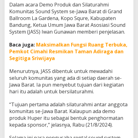
u
Dalam acara Demo Produk dan Silaturahmi
m
Komunitas Sound System se-Jawa Barat di Grand
p
Ballroom La Gardena, Kopo Squre, Kabupaten
u
Bandung, Ketua Umum Jawa Barat Asosiasi Sound
l
d
System (JASS) Iwan Gunawan memberi penjelasan.
i
B
Baca juga:
Maksimalkan Fungsi Ruang Terbuka,
a
Pemkot Cimahi Resmikan Taman Adiraga dan
n
Segitiga Sriwijaya
d
u
n
Menurutnya, JASS dibentuk untuk mewadahi
g
seluruh komunitas yang ada di setiap daerah se-
Jawa Barat. Ia pun menyebut tujuan dari kegiatan
hari itu adalah untuk bersilaturahmi.
“Tujuan pertama adalah silaturahmi antar anggota
komunitas se-Jawa Barat. Kalaupun ada demo
produk Huper itu sebagai bentuk penghormatan
kepada sponsor,” jelasnya, Rabu (21/8/2024).
Selama ini para pengusaha rental sound system