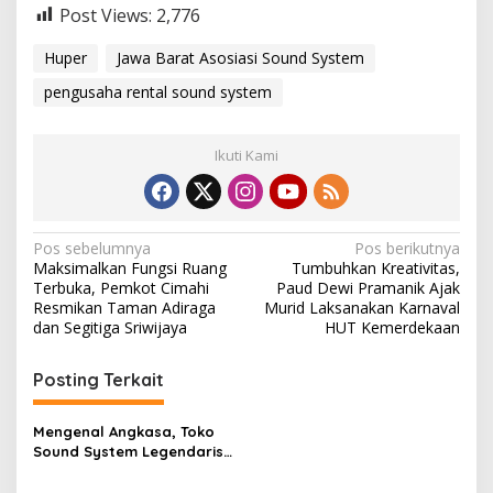
Post Views:
2,776
Huper
Jawa Barat Asosiasi Sound System
pengusaha rental sound system
Ikuti Kami
N
Pos sebelumnya
Pos berikutnya
Maksimalkan Fungsi Ruang
Tumbuhkan Kreativitas,
a
Terbuka, Pemkot Cimahi
Paud Dewi Pramanik Ajak
v
Resmikan Taman Adiraga
Murid Laksanakan Karnaval
dan Segitiga Sriwijaya
HUT Kemerdekaan
i
g
Posting Terkait
a
s
Mengenal Angkasa, Toko
Sound System Legendaris
i
dan Main Dealer Produk
Terkemuka