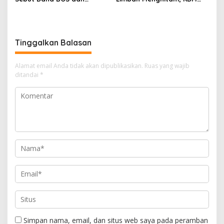
Bantuan Pemprov Cukupi
Pastikan Segera Identifikasi
Operasional Sekolah
Pelaku
Tinggalkan Balasan
Alamat email Anda tidak akan dipublikasikan.
Ruas yang wajib
ditandai
*
Simpan nama, email, dan situs web saya pada peramban