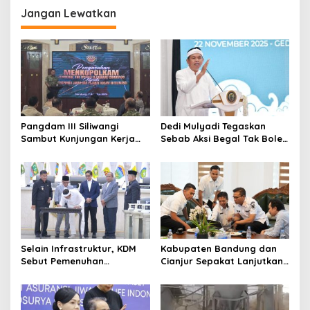
p
Jangan Lewatkan
o
s
Pangdam III Siliwangi
Dedi Mulyadi Tegaskan
Sambut Kunjungan Kerja
Sebab Aksi Begal Tak Boleh
Menkopolkam: Bentuk
Hanya Dikaitkan dengan
Perhatian Pemerintah
Ekonomi
Selain Infrastruktur, KDM
Kabupaten Bandung dan
Sebut Pemenuhan
Cianjur Sepakat Lanjutkan
Kebutuhan Dasar
Bangun konektivitas,
Masyarakat Jadi Fokus
Percepat Pertumbuhan
APBD Jabar 2027
Ekonomi Daerah