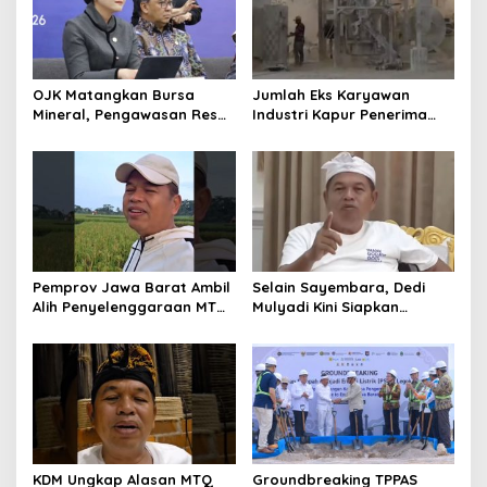
OJK Matangkan Bursa
Jumlah Eks Karyawan
Mineral, Pengawasan Resmi
Industri Kapur Penerima
Dimulai Awal 2027
Bantuan Mendadak
Bertambah, KDM: Kita
Identifikasi
Pemprov Jawa Barat Ambil
Selain Sayembara, Dedi
Alih Penyelenggaraan MTQ
Mulyadi Kini Siapkan
2027 Pasca Garut Mundur
Hadiah Bagi Warga
Jadi Tuan Rumah
Sebarkan Lokasi Penjualan
Narkotika
KDM Ungkap Alasan MTQ
Groundbreaking TPPAS