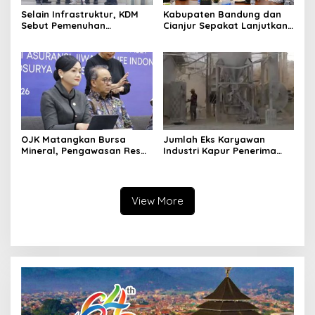
Selain Infrastruktur, KDM
Kabupaten Bandung dan
Sebut Pemenuhan
Cianjur Sepakat Lanjutkan
Kebutuhan Dasar
Bangun konektivitas,
Masyarakat Jadi Fokus
Percepat Pertumbuhan
APBD Jabar 2027
Ekonomi Daerah
OJK Matangkan Bursa
Jumlah Eks Karyawan
Mineral, Pengawasan Resmi
Industri Kapur Penerima
Dimulai Awal 2027
Bantuan Mendadak
Bertambah, KDM: Kita
Identifikasi
View More