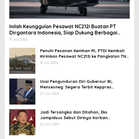
Inilah Keunggulan Pesawat NC212i Buatan PT
Dirgantara Indonesia, Siap Dukung Berbagai
Operasi TNI
31 Juli 2026
Penuhi Pesanan Kemhan RI, PTDI Kembali
Kirimkan Pesawat NC212i ke Pangkalan TNI
AU
31 Juli 2026
Usai Pengunduran Diri Gubernur BI,
Mensesneg: Segera Terbit Keppres
Pemberhentian dengan Hormat
27 Juli 2026
Jadi Tersangka dan Ditahan, Eks
Jampidsus Sebut Dirinya Korban
Kriminalisasi
25 Juli 2026