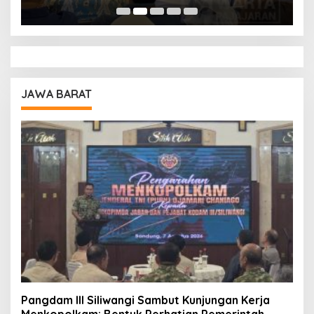
Pendidikan
A
JAWA BARAT
Pangdam III Siliwangi Sambut Kunjungan Kerja
Menkopolkam: Bentuk Perhatian Pemerintah