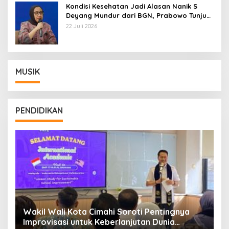
Kondisi Kesehatan Jadi Alasan Nanik S
Deyang Mundur dari BGN, Prabowo Tunjuk
Wamentan Sudaryono
22 Juli 2026
MUSIK
PENDIDIKAN
Wakil Wali Kota Cimahi Soroti Pentingnya
Y
Improvisasi untuk Keberlanjutan Dunia
S