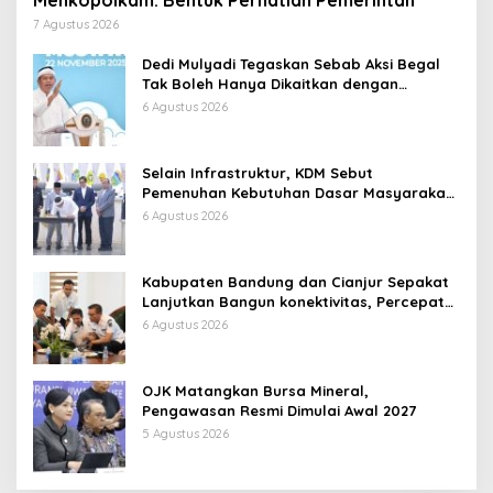
7 Agustus 2026
Dedi Mulyadi Tegaskan Sebab Aksi Begal
Tak Boleh Hanya Dikaitkan dengan
Ekonomi
6 Agustus 2026
Selain Infrastruktur, KDM Sebut
Pemenuhan Kebutuhan Dasar Masyarakat
Jadi Fokus APBD Jabar 2027
6 Agustus 2026
Kabupaten Bandung dan Cianjur Sepakat
Lanjutkan Bangun konektivitas, Percepat
Pertumbuhan Ekonomi Daerah
6 Agustus 2026
OJK Matangkan Bursa Mineral,
Pengawasan Resmi Dimulai Awal 2027
5 Agustus 2026