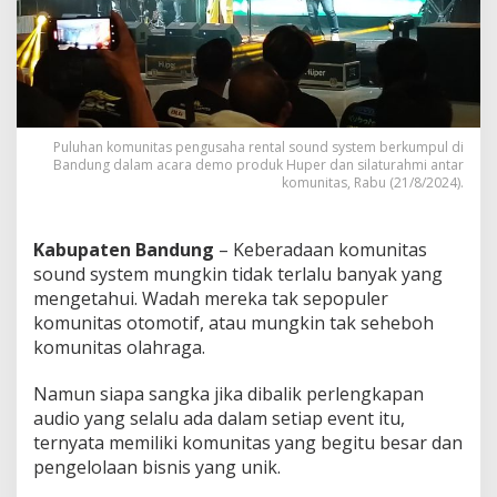
i
t
a
s
S
o
u
Puluhan komunitas pengusaha rental sound system berkumpul di
n
Bandung dalam acara demo produk Huper dan silaturahmi antar
d
komunitas, Rabu (21/8/2024).
S
y
s
Kabupaten Bandung
– Keberadaan komunitas
t
e
sound system mungkin tidak terlalu banyak yang
m
mengetahui. Wadah mereka tak sepopuler
J
komunitas otomotif, atau mungkin tak seheboh
a
komunitas olahraga.
w
a
B
Namun siapa sangka jika dibalik perlengkapan
a
audio yang selalu ada dalam setiap event itu,
r
ternyata memiliki komunitas yang begitu besar dan
a
pengelolaan bisnis yang unik.
t
K