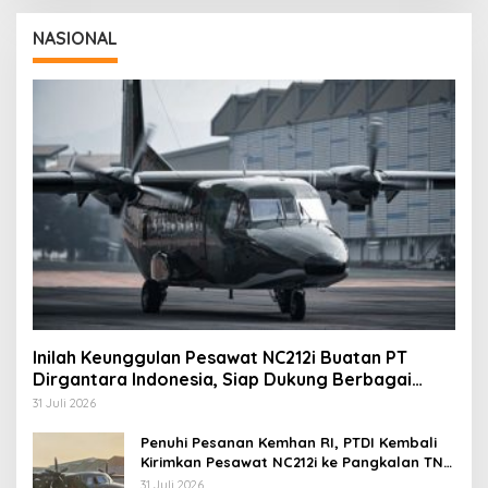
NASIONAL
Inilah Keunggulan Pesawat NC212i Buatan PT
Dirgantara Indonesia, Siap Dukung Berbagai
Operasi TNI
31 Juli 2026
Penuhi Pesanan Kemhan RI, PTDI Kembali
Kirimkan Pesawat NC212i ke Pangkalan TNI
AU
31 Juli 2026