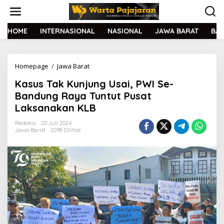
L
e
w
a
HOME
INTERNASIONAL
NASIONAL
JAWA BARAT
BA
t
i
k
Homepage
/
Jawa Barat
K
e
a
k
Kasus Tak Kunjung Usai, PWI Se-
s
o
u
n
Bandung Raya Tuntut Pusat
s
t
Laksanakan KLB
T
e
a
n
Redaksi
20 Juli 2024
k
Jawa Barat
2098 Dilihat
K
u
n
j
u
n
g
U
s
a