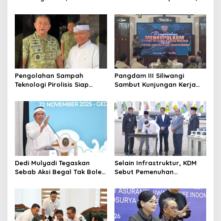
Bupati Sanksi Tegas: Bila
Kendaraan Knalpot Brong
Perlu Pemberhentian
Tertangkap Langsung Ganti
Pengolahan Sampah
Pangdam III Siliwangi
Teknologi Pirolisis Siap
Sambut Kunjungan Kerja
Lahap Tiga Ribu Ton
Menkopolkam: Bentuk
Sampah Harian Jawa
Perhatian Pemerintah
Barat
Dedi Mulyadi Tegaskan
Selain Infrastruktur, KDM
Sebab Aksi Begal Tak Boleh
Sebut Pemenuhan
Hanya Dikaitkan dengan
Kebutuhan Dasar
Ekonomi
Masyarakat Jadi Fokus
APBD Jabar 2027