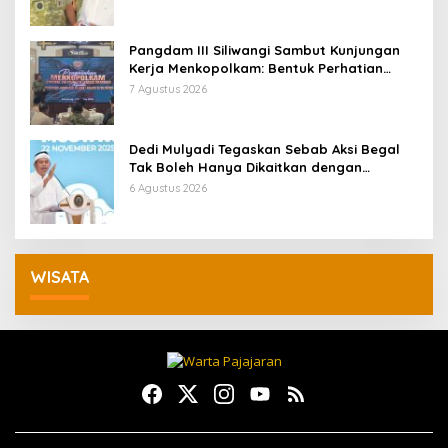
Pangdam III Siliwangi Sambut Kunjungan
Kerja Menkopolkam: Bentuk Perhatian
Pemerintah
7 Agustus 2026
Dedi Mulyadi Tegaskan Sebab Aksi Begal
Tak Boleh Hanya Dikaitkan dengan
Ekonomi
6 Agustus 2026
WISATA