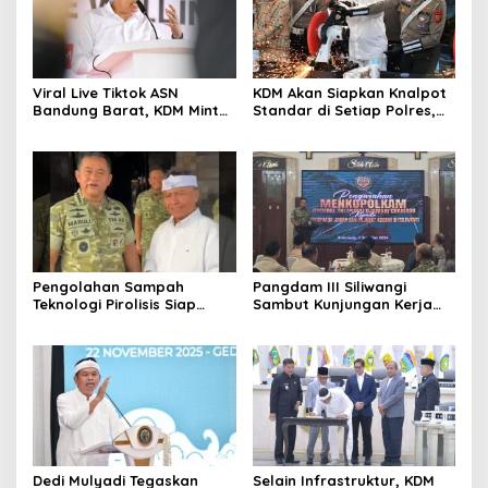
Viral Live Tiktok ASN
KDM Akan Siapkan Knalpot
Bandung Barat, KDM Minta
Standar di Setiap Polres,
Bupati Sanksi Tegas: Bila
Kendaraan Knalpot Brong
Perlu Pemberhentian
Tertangkap Langsung Ganti
Pengolahan Sampah
Pangdam III Siliwangi
Teknologi Pirolisis Siap
Sambut Kunjungan Kerja
Lahap Tiga Ribu Ton
Menkopolkam: Bentuk
Sampah Harian Jawa
Perhatian Pemerintah
Barat
Dedi Mulyadi Tegaskan
Selain Infrastruktur, KDM