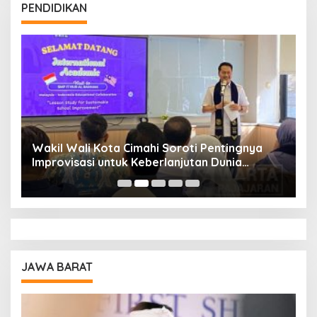
PENDIDIKAN
Wakil Wali Kota Cimahi Soroti Pentingnya
Y
Improvisasi untuk Keberlanjutan Dunia
S
Pendidikan
A
JAWA BARAT