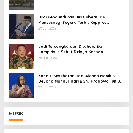
Usai Pengunduran Diri Gubernur BI,
Mensesneg: Segera Terbit Keppres
Pemberhentian dengan Hormat
27 Juli 2026
Jadi Tersangka dan Ditahan, Eks
Jampidsus Sebut Dirinya Korban
Kriminalisasi
25 Juli 2026
Kondisi Kesehatan Jadi Alasan Nanik S
Deyang Mundur dari BGN, Prabowo Tunjuk
Wamentan Sudaryono
22 Juli 2026
MUSIK