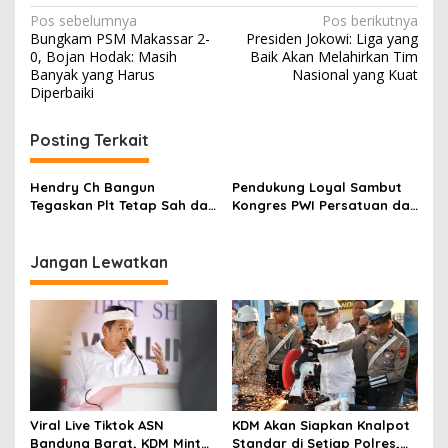
N
Pos sebelumnya
Pos berikutnya
Bungkam PSM Makassar 2-
Presiden Jokowi: Liga yang
a
0, Bojan Hodak: Masih
Baik Akan Melahirkan Tim
v
Banyak yang Harus
Nasional yang Kuat
Diperbaiki
i
g
Posting Terkait
a
s
Hendry Ch Bangun
Pendukung Loyal Sambut
Tegaskan Plt Tetap Sah dan
Kongres PWI Persatuan dan
i
Dorong Rekonsiliasi Demi
Menangkan Hendry Ch
p
Sukseskan Kongres PWI
Bangun
Jangan Lewatkan
o
s
Viral Live Tiktok ASN
KDM Akan Siapkan Knalpot
Bandung Barat, KDM Minta
Standar di Setiap Polres,