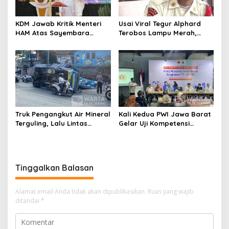
KDM Jawab Kritik Menteri
Usai Viral Tegur Alphard
HAM Atas Sayembara
Terobos Lampu Merah,
Penangkapan Begal dan
Fiktor Pilih Tawaran KDM
Pelaku Kejahatan
Jadi Satpam Gedung Sate
Truk Pengangkut Air Mineral
Kali Kedua PWI Jawa Barat
Terguling, Lalu Lintas
Gelar Uji Kompetensi
Jatinangor Seketika
Wartawan 2026
Memadat
Tinggalkan Balasan
Alamat email Anda tidak akan dipublikasikan.
Ruas yang wajib
ditandai
*