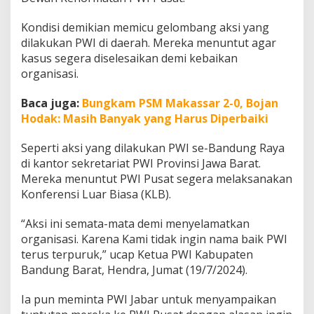
P
u
Kondisi demikian memicu gelombang aksi yang
s
dilakukan PWI di daerah. Mereka menuntut agar
a
kasus segera diselesaikan demi kebaikan
t
L
organisasi.
a
k
Baca juga:
Bungkam PSM Makassar 2-0, Bojan
s
Hodak: Masih Banyak yang Harus Diperbaiki
a
n
a
Seperti aksi yang dilakukan PWI se-Bandung Raya
k
di kantor sekretariat PWI Provinsi Jawa Barat.
a
Mereka menuntut PWI Pusat segera melaksanakan
n
Konferensi Luar Biasa (KLB).
K
L
B
“Aksi ini semata-mata demi menyelamatkan
organisasi. Karena Kami tidak ingin nama baik PWI
terus terpuruk,” ucap Ketua PWI Kabupaten
Bandung Barat, Hendra, Jumat (19/7/2024).
Ia pun meminta PWI Jabar untuk menyampaikan