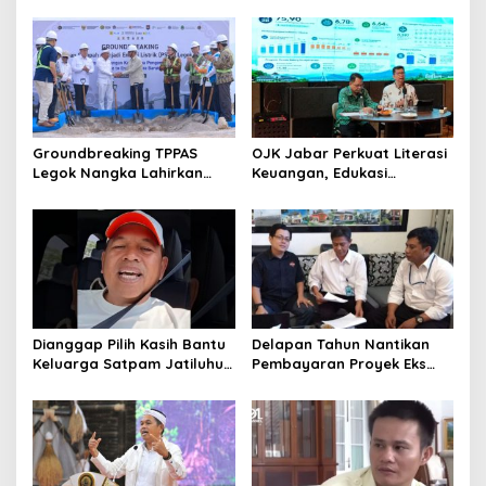
Hadiah Bagi Warga
Pemprov Cari Alternatif
Sebarkan Lokasi Penjualan
Narkotika
Groundbreaking TPPAS
OJK Jabar Perkuat Literasi
Legok Nangka Lahirkan
Keuangan, Edukasi
Harapan Baru
Masyarakat Jadi Kunci
Penyelesaian Sampah
Pertumbuhan Ekonomi
Bandung Raya
Dianggap Pilih Kasih Bantu
Delapan Tahun Nantikan
Keluarga Satpam Jatiluhur
Pembayaran Proyek Eks
dan Korban di Bali, Begini
Wagub Jabar, Konsultan
Penjelasan Dedi Mulyadi
Tasikmalaya Akui Merugi 3,9
Miliar