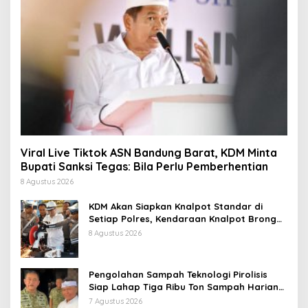
Viral Live Tiktok ASN Bandung Barat, KDM Minta
Bupati Sanksi Tegas: Bila Perlu Pemberhentian
8 Agustus 2026
KDM Akan Siapkan Knalpot Standar di
Setiap Polres, Kendaraan Knalpot Brong
Tertangkap Langsung Ganti
8 Agustus 2026
Pengolahan Sampah Teknologi Pirolisis
Siap Lahap Tiga Ribu Ton Sampah Harian
Jawa Barat
7 Agustus 2026