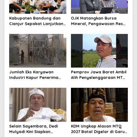
Kabupaten Bandung dan
OJK Matangkan Bursa
Cianjur Sepakat Lanjutkan
Mineral, Pengawasan Resmi
Bangun konektivitas,
Dimulai Awal 2027
Percepat Pertumbuhan
Ekonomi Daerah
Jumlah Eks Karyawan
Pemprov Jawa Barat Ambil
Industri Kapur Penerima
Alih Penyelenggaraan MTQ
Bantuan Mendadak
2027 Pasca Garut Mundur
Bertambah, KDM: Kita
Jadi Tuan Rumah
Identifikasi
Selain Sayembara, Dedi
KDM Ungkap Alasan MTQ
Mulyadi Kini Siapkan
2027 Batal Digelar di Garut,