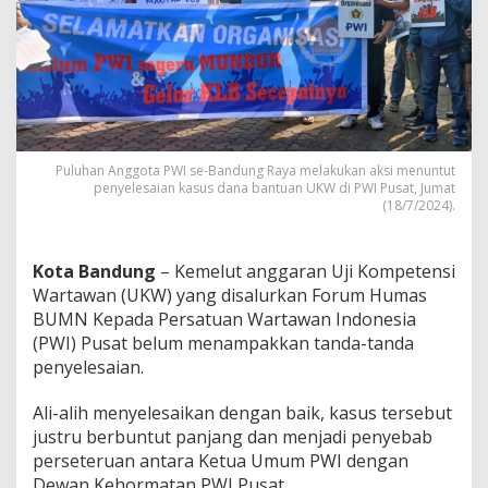
i
,
P
W
I
S
e
-
B
Puluhan Anggota PWI se-Bandung Raya melakukan aksi menuntut
a
penyelesaian kasus dana bantuan UKW di PWI Pusat, Jumat
n
(18/7/2024).
d
u
n
Kota Bandung
– Kemelut anggaran Uji Kompetensi
g
Wartawan (UKW) yang disalurkan Forum Humas
R
BUMN Kepada Persatuan Wartawan Indonesia
a
(PWI) Pusat belum menampakkan tanda-tanda
y
a
penyelesaian.
T
u
Ali-alih menyelesaikan dengan baik, kasus tersebut
n
justru berbuntut panjang dan menjadi penyebab
t
perseteruan antara Ketua Umum PWI dengan
u
t
Dewan Kehormatan PWI Pusat.