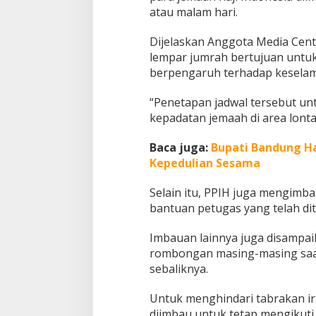
atau malam hari.
e
m
p
Dijelaskan Anggota Media Cent
a
lempar jumrah bertujuan untu
r
berpengaruh terhadap keselam
J
u
m
“Penetapan jadwal tersebut unt
r
kepadatan jemaah di area lontar
a
h
Baca juga:
Bupati Bandung H
Kepedulian Sesama
Selain itu, PPIH juga mengimba
bantuan petugas yang telah di
Imbauan lainnya juga disampai
rombongan masing-masing saa
sebaliknya.
Untuk menghindari tabrakan ir
diimbau untuk tetap mengikut