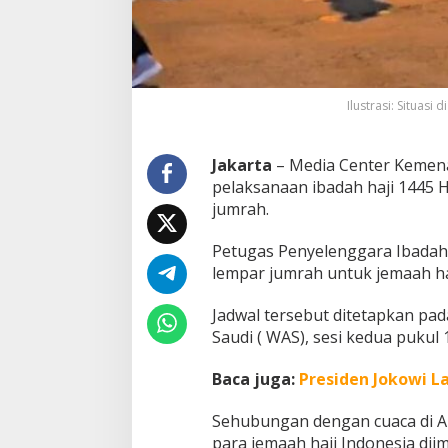
m
a
a
h
H
a
Ilustrasi: Situasi
j
i
I
Jakarta
– Media Center Kemen
n
pelaksanaan ibadah haji 1445 
d
jumrah.
o
n
e
Petugas Penyelenggara Ibadah 
s
lempar jumrah untuk jemaah haji
i
a
Jadwal tersebut ditetapkan pad
L
Saudi ( WAS), sesi kedua pukul 
a
k
u
Baca juga:
Presiden Jokowi L
k
a
Sehubungan dengan cuaca di Ar
n
para jemaah haji Indonesia dii
L