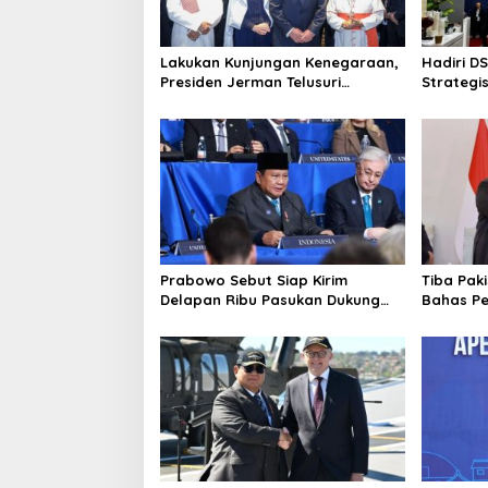
Lakukan Kunjungan Kenegaraan,
Hadiri D
Presiden Jerman Telusuri
Strategis
Terowongan Siaturahmi
Sama Bi
dengan 
Prabowo Sebut Siap Kirim
Tiba Pak
Delapan Ribu Pasukan Dukung
Bahas P
Perdamaian Palestina
Diplomat