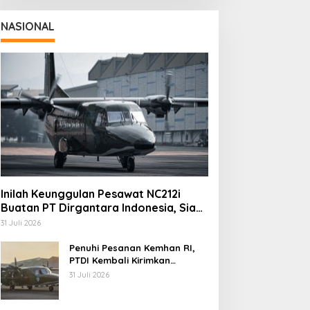
NASIONAL
Inilah Keunggulan Pesawat NC212i
Buatan PT Dirgantara Indonesia, Siap
Dukung Berbagai Operasi TNI
31 Juli 2026
Penuhi Pesanan Kemhan RI,
PTDI Kembali Kirimkan
Pesawat NC212i ke Pangkalan
31 Juli 2026
TNI AU