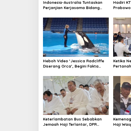
Indonesia-Australia Tuntaskan
Hadiri KT
Perjanjian Kerjasama Bidang
Prabowo 
Keamanan: Hubungan Baik
Batas Asi
Tetangga
Heboh Video ‘Jessica Radcliffe
Ketika N
Diserang Orca’, Begini Fakta
Pertanah
Sebenarnya
Kemente
Keterlambatan Bus Sebabkan
Kemenag
Jemaah Haji Terlantar, DPR
Haji Was
Ancam Tolak Syarikah dengan
Saat Wu