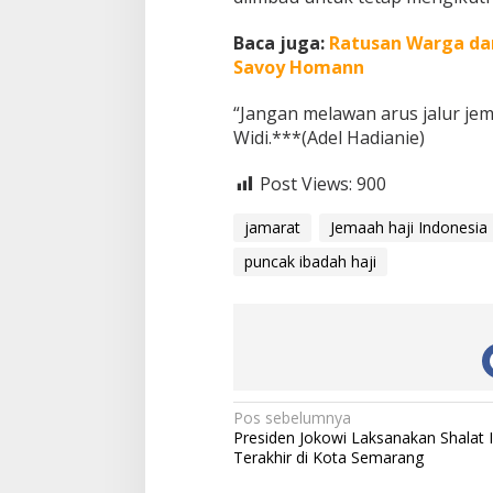
Baca juga:
Ratusan Warga dan
Savoy Homann
“Jangan melawan arus jalur jem
Widi.***(Adel Hadianie)
Post Views:
900
jamarat
Jemaah haji Indonesia
puncak ibadah haji
N
Pos sebelumnya
Presiden Jokowi Laksanakan Shalat 
a
Terakhir di Kota Semarang
v