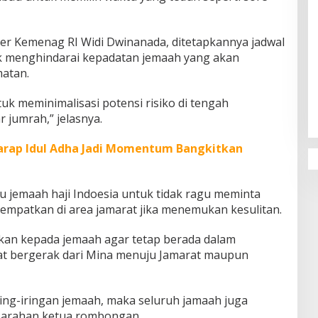
er Kemenag RI Widi Dwinanada, ditetapkannya jadwal
k menghindarai kepadatan jemaah yang akan
atan.
Penguatan Pendidikan Agama dan
Karakter Sekolah Nur Al Rahman
uk meminimalisasi potensi risiko di tengah
Bikin Sekolah di Malaysia Tertarik
 jumrah,” jelasnya.
Mempelajarinya
arap Idul Adha Jadi Momentum Bangkitkan
u jemaah haji Indoesia untuk tidak ragu meminta
tempatkan di area jamarat jika menemukan kesulitan.
kan kepada jemaah agar tetap berada dalam
t bergerak dari Mina menuju Jamarat maupun
ing-iringan jemaah, maka seluruh jamaah juga
i arahan ketua rombongan.