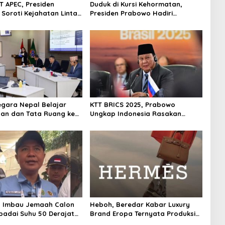
T APEC, Presiden
Duduk di Kursi Kehormatan,
Soroti Kejahatan Lintas
Presiden Prabowo Hadiri
a Pasifik
Undangan Xi Jinping
egara Nepal Belajar
KTT BRICS 2025, Prabowo
an dan Tata Ruang ke
Ungkap Indonesia Rasakan
rian ATR/BPN
Dampak Perubahan Iklim
 Imbau Jemaah Calon
Heboh, Beredar Kabar Luxury
padai Suhu 50 Derajat
Brand Eropa Ternyata Produksi
kuf
di China