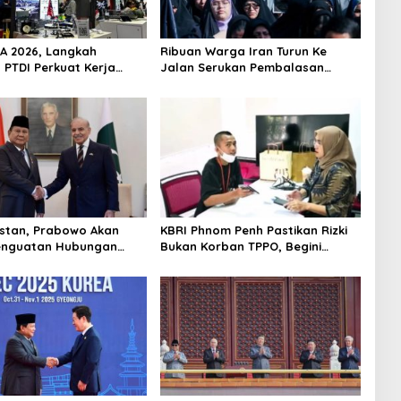
SA 2026, Langkah
Ribuan Warga Iran Turun Ke
 PTDI Perkuat Kerja
Jalan Serukan Pembalasan
dang Pertahanan
Wafatnya Khamenei
Malaysia
istan, Prabowo Akan
KBRI Phnom Penh Pastikan Rizki
enguatan Hubungan
Bukan Korban TPPO, Begini
ik
Penjelasannya