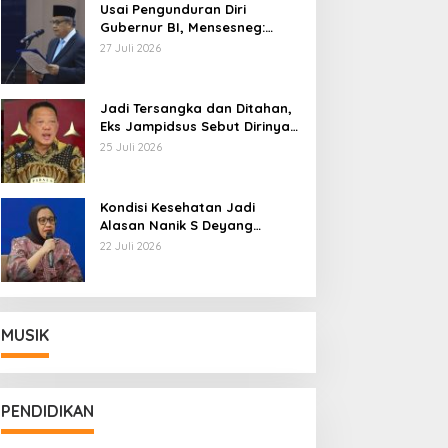
Usai Pengunduran Diri
Gubernur BI, Mensesneg:
Segera Terbit Keppres
27 Juli 2026
Pemberhentian dengan
Hormat
Jadi Tersangka dan Ditahan,
Eks Jampidsus Sebut Dirinya
Korban Kriminalisasi
25 Juli 2026
Kondisi Kesehatan Jadi
Alasan Nanik S Deyang
Mundur dari BGN, Prabowo
22 Juli 2026
Tunjuk Wamentan Sudaryono
MUSIK
PENDIDIKAN