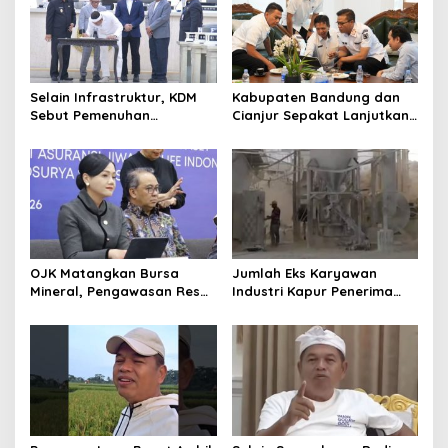
Selain Infrastruktur, KDM
Kabupaten Bandung dan
Sebut Pemenuhan
Cianjur Sepakat Lanjutkan
Kebutuhan Dasar
Bangun konektivitas,
Masyarakat Jadi Fokus
Percepat Pertumbuhan
APBD Jabar 2027
Ekonomi Daerah
OJK Matangkan Bursa
Jumlah Eks Karyawan
Mineral, Pengawasan Resmi
Industri Kapur Penerima
Dimulai Awal 2027
Bantuan Mendadak
Bertambah, KDM: Kita
Identifikasi