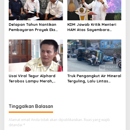
Delapan Tahun Nantikan
KDM Jawab Kritik Menteri
Pembayaran Proyek Eks
HAM Atas Sayembara
Wagub Jabar, Konsultan
Penangkapan Begal dan
Tasikmalaya Akui Merugi 3,9
Pelaku Kejahatan
Miliar
Usai Viral Tegur Alphard
Truk Pengangkut Air Mineral
Terobos Lampu Merah,
Terguling, Lalu Lintas
Fiktor Pilih Tawaran KDM
Jatinangor Seketika
Jadi Satpam Gedung Sate
Memadat
Tinggalkan Balasan
Alamat email Anda tidak akan dipublikasikan.
Ruas yang wajib
ditandai
*