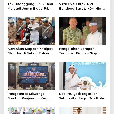
Tak Ditanggung BPJS, Dedi
Viral Live Tiktok ASN
Mulyadi Jamin Biaya RS
Bandung Barat, KDM Minta
Korban Kejahatan Dibayar
Bupati Sanksi Tegas: Bila
Pemprov Jabar
Perlu Pemberhentian
KDM Akan Siapkan Knalpot
Pengolahan Sampah
Standar di Setiap Polres,
Teknologi Pirolisis Siap
Kendaraan Knalpot Brong
Lahap Tiga Ribu Ton
Tertangkap Langsung Ganti
Sampah Harian Jawa
Barat
Pangdam III Siliwangi
Dedi Mulyadi Tegaskan
Sambut Kunjungan Kerja
Sebab Aksi Begal Tak Boleh
Menkopolkam: Bentuk
Hanya Dikaitkan dengan
Perhatian Pemerintah
Ekonomi