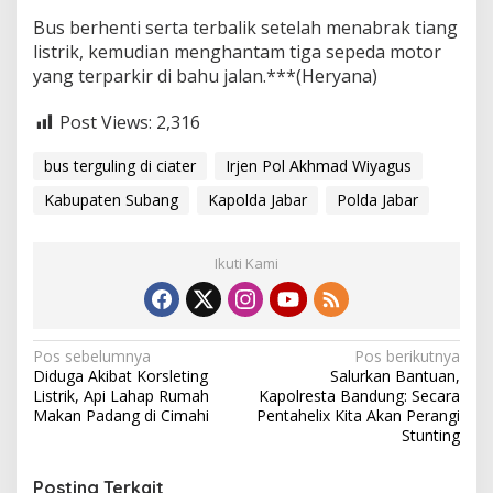
Bus berhenti serta terbalik setelah menabrak tiang
listrik, kemudian menghantam tiga sepeda motor
yang terparkir di bahu jalan.***(Heryana)
Post Views:
2,316
bus terguling di ciater
Irjen Pol Akhmad Wiyagus
Kabupaten Subang
Kapolda Jabar
Polda Jabar
Ikuti Kami
N
Pos sebelumnya
Pos berikutnya
Diduga Akibat Korsleting
Salurkan Bantuan,
a
Listrik, Api Lahap Rumah
Kapolresta Bandung: Secara
v
Makan Padang di Cimahi
Pentahelix Kita Akan Perangi
Stunting
i
g
Posting Terkait