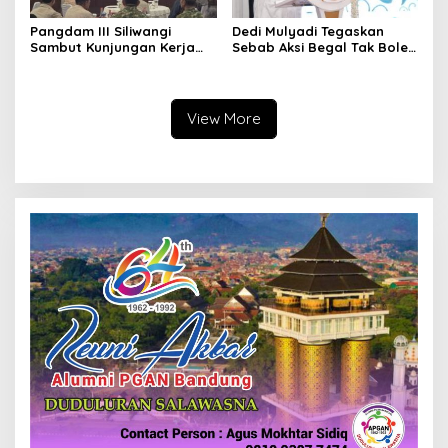
Pangdam III Siliwangi
Dedi Mulyadi Tegaskan
Sambut Kunjungan Kerja
Sebab Aksi Begal Tak Boleh
Menkopolkam: Bentuk
Hanya Dikaitkan dengan
Perhatian Pemerintah
Ekonomi
View More