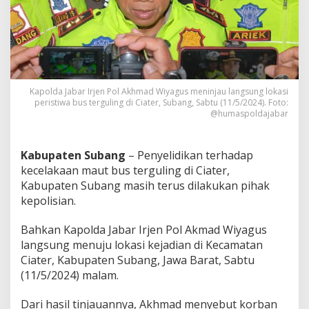
g
u
l
i
n
g
d
Kapolda Jabar Irjen Pol Akhmad Wiyagus meninjau langsung lokasi
i
peristiwa bus terguling di Ciater, Subang, Sabtu (11/5/2024). Foto:
C
@humaspoldajabar
i
a
t
Kabupaten Subang
– Penyelidikan terhadap
e
r
kecelakaan maut bus terguling di Ciater,
,
Kabupaten Subang masih terus dilakukan pihak
B
kepolisian.
e
g
Bahkan Kapolda Jabar Irjen Pol Akmad Wiyagus
i
n
langsung menuju lokasi kejadian di Kecamatan
i
Ciater, Kabupaten Subang, Jawa Barat, Sabtu
P
(11/5/2024) malam.
e
n
Dari hasil tinjauannya, Akhmad menyebut korban
j