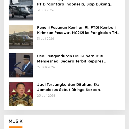
PT Dirgantara Indonesia, Siap Dukung
Berbagai Operasi TNI
31 Juli 2026
Penuhi Pesanan Kemhan RI, PTDI Kembali
Kirimkan Pesawat NC212i ke Pangkalan TNI
AU
31 Juli 2026
Usai Pengunduran Diri Gubernur BI,
Mensesneg: Segera Terbit Keppres
Pemberhentian dengan Hormat
27 Juli 2026
Jadi Tersangka dan Ditahan, Eks
Jampidsus Sebut Dirinya Korban
Kriminalisasi
25 Juli 2026
MUSIK