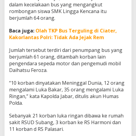
e
dalam kecelakaan bus yang mengangkut
l
rombongan siswa SMK Lingga Kencana itu
a
berjumlah 64 orang.
s
a
Baca juga:
Olah TKP Bus Terguling di Ciater,
n
K
Kakorlantas Polri: Tidak Ada Jejak Rem
a
p
Jumlah tersebut terdiri dari penumpang bus yang
o
berjumlah 61 orang, ditambah korban lain
l
pengendara sepeda motor dan pengemudi mobil
d
a
Daihatsu Feroza.
J
a
“10 korban dinyatakan Meninggal Dunia, 12 orang
w
mengalami Luka Bakar, 35 orang mengalami Luka
a
Ringan,” kata Kapolda Jabar, ditulis akun Humas
B
a
Polda.
r
a
Sebanyak 21 korban luka ringan dibawa ke rumah
t
sakit RSUD Subang, 3 korban ke RS Harmoni dan
11 korban d RS Palasari.