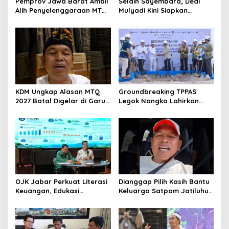
Pemprov Jawa Barat Ambil
Selain Sayembara, Dedi
Alih Penyelenggaraan MTQ
Mulyadi Kini Siapkan
2027 Pasca Garut Mundur
Hadiah Bagi Warga
Jadi Tuan Rumah
Sebarkan Lokasi Penjualan
Narkotika
KDM Ungkap Alasan MTQ
Groundbreaking TPPAS
2027 Batal Digelar di Garut,
Legok Nangka Lahirkan
Pemprov Cari Alternatif
Harapan Baru
Penyelesaian Sampah
Bandung Raya
OJK Jabar Perkuat Literasi
Dianggap Pilih Kasih Bantu
Keuangan, Edukasi
Keluarga Satpam Jatiluhur
Masyarakat Jadi Kunci
dan Korban di Bali, Begini
Pertumbuhan Ekonomi
Penjelasan Dedi Mulyadi