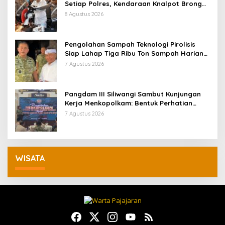
Setiap Polres, Kendaraan Knalpot Brong
Tertangkap Langsung Ganti
8 Agustus 2026
Pengolahan Sampah Teknologi Pirolisis
Siap Lahap Tiga Ribu Ton Sampah Harian
Jawa Barat
7 Agustus 2026
Pangdam III Siliwangi Sambut Kunjungan
Kerja Menkopolkam: Bentuk Perhatian
Pemerintah
7 Agustus 2026
WISATA