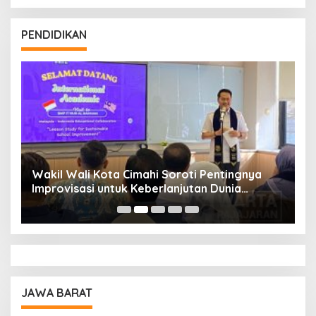
PENDIDIKAN
Wakil Wali Kota Cimahi Soroti Pentingnya
Y
Improvisasi untuk Keberlanjutan Dunia
S
Pendidikan
A
JAWA BARAT