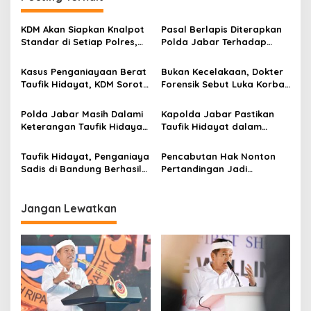
a
s
KDM Akan Siapkan Knalpot
Pasal Berlapis Diterapkan
Standar di Setiap Polres,
Polda Jabar Terhadap
i
Kendaraan Knalpot Brong
Pelaku Aniaya Sadis Taufik
p
Tertangkap Langsung Ganti
Hidayat
Kasus Penganiayaan Berat
Bukan Kecelakaan, Dokter
Taufik Hidayat, KDM Soroti
Forensik Sebut Luka Korban
o
Lemahnya Tata Kelola
Penganiayaan Berat di
s
Pemerintahan Tingkat
Bandung Bekas Kekerasan
Polda Jabar Masih Dalami
Kapolda Jabar Pastikan
Bawah
Keterangan Taufik Hidayat
Taufik Hidayat dalam
Atas Penganiayaan Berat
Kondisi Sehat Usai
Terhadap Kekasihnya
Ditangkap di Ciparay:
Taufik Hidayat, Penganiaya
Pencabutan Hak Nonton
Negatif Narkoba
Sadis di Bandung Berhasil
Pertandingan Jadi
Ditangkap Polisi
Ancaman Tegas Polda
Jabar Terhadap Supporter
Pelanggar Aturan
Jangan Lewatkan