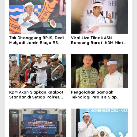
Tak Ditanggung BPJS, Dedi
Viral Live Tiktok ASN
Mulyadi Jamin Biaya RS
Bandung Barat, KDM Minta
Korban Kejahatan Dibayar
Bupati Sanksi Tegas: Bila
Pemprov Jabar
Perlu Pemberhentian
KDM Akan Siapkan Knalpot
Pengolahan Sampah
Standar di Setiap Polres,
Teknologi Pirolisis Siap
Kendaraan Knalpot Brong
Lahap Tiga Ribu Ton
Tertangkap Langsung Ganti
Sampah Harian Jawa
Barat