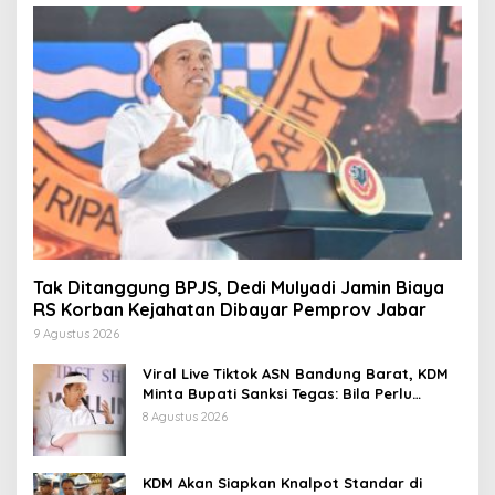
Tak Ditanggung BPJS, Dedi Mulyadi Jamin Biaya
RS Korban Kejahatan Dibayar Pemprov Jabar
9 Agustus 2026
Viral Live Tiktok ASN Bandung Barat, KDM
Minta Bupati Sanksi Tegas: Bila Perlu
Pemberhentian
8 Agustus 2026
KDM Akan Siapkan Knalpot Standar di