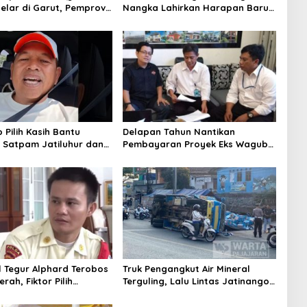
gelar di Garut, Pemprov
Nangka Lahirkan Harapan Baru
rnatif
Penyelesaian Sampah Bandung
Raya
 Pilih Kasih Bantu
Delapan Tahun Nantikan
 Satpam Jatiluhur dan
Pembayaran Proyek Eks Wagub
 Bali, Begini Penjelasan
Jabar, Konsultan Tasikmalaya
yadi
Akui Merugi 3,9 Miliar
al Tegur Alphard Terobos
Truk Pengangkut Air Mineral
ah, Fiktor Pilih
Terguling, Lalu Lintas Jatinangor
 KDM Jadi Satpam
Seketika Memadat
Sate