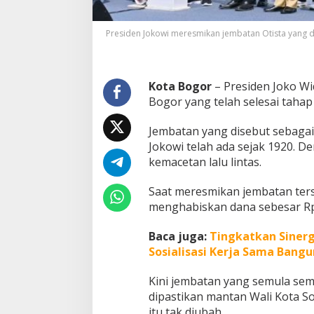
a
t
Presiden Jokowi meresmikan jembatan Otista yang d
a
n
O
t
Kota Bogor
– Presiden Joko Wi
i
s
Bogor yang telah selesai taha
t
a
Jembatan yang disebut sebagai
K
Jokowi telah ada sejak 1920. 
i
kemacetan lalu lintas.
n
i
D
Saat meresmikan jembatan ter
i
menghabiskan dana sebesar Rp5
b
a
Baca juga:
Tingkatkan Sinerg
n
Sosialisasi Kerja Sama Bangu
g
u
n
Kini jembatan yang semula semp
L
dipastikan mantan Wali Kota So
e
itu tak diubah.
b