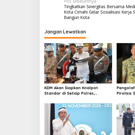
N
Pos sebelumnya
Tingkatkan Sinergitas Bersama Med
a
Kota Cimahi Gelar Sosialisasi Kerja
v
Bangun Kota
i
Jangan Lewatkan
g
a
s
i
p
o
s
KDM Akan Siapkan Knalpot
Pengolah
Standar di Setiap Polres,
Pirolisis
Kendaraan Knalpot Brong
Sampah 
Tertangkap Langsung Ganti