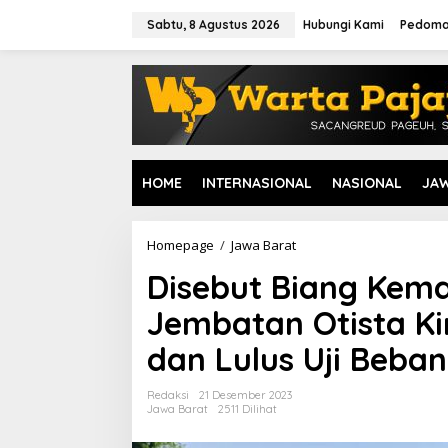
L
e
Sabtu, 8 Agustus 2026
Hubungi Kami
Pedoma
w
a
t
i
k
e
k
o
HOME
INTERNASIONAL
NASIONAL
JA
n
t
e
n
Homepage
/
Jawa Barat
D
i
Disebut Biang Kema
s
e
Jembatan Otista Ki
b
u
dan Lulus Uji Beban
t
B
i
Redaksi
21 Desember 2023
a
Jawa Barat
2511 Dilihat
n
g