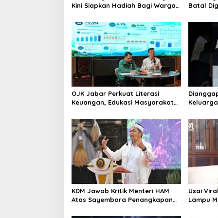
Kini Siapkan Hadiah Bagi Warga
Batal Di
Sebarkan Lokasi Penjualan
Cari Alte
Narkotika
OJK Jabar Perkuat Literasi
Dianggap
Keuangan, Edukasi Masyarakat
Keluarga
Jadi Kunci Pertumbuhan Ekonomi
Korban di
Dedi Mul
KDM Jawab Kritik Menteri HAM
Usai Vir
Atas Sayembara Penangkapan
Lampu Mer
Begal dan Pelaku Kejahatan
Tawaran
Gedung 