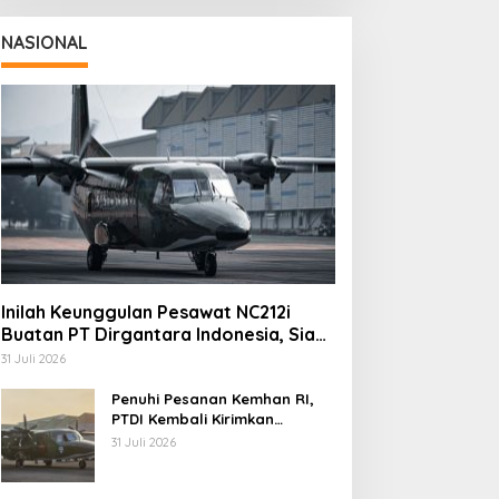
NASIONAL
Inilah Keunggulan Pesawat NC212i
Buatan PT Dirgantara Indonesia, Siap
Dukung Berbagai Operasi TNI
31 Juli 2026
Penuhi Pesanan Kemhan RI,
PTDI Kembali Kirimkan
Pesawat NC212i ke Pangkalan
31 Juli 2026
TNI AU