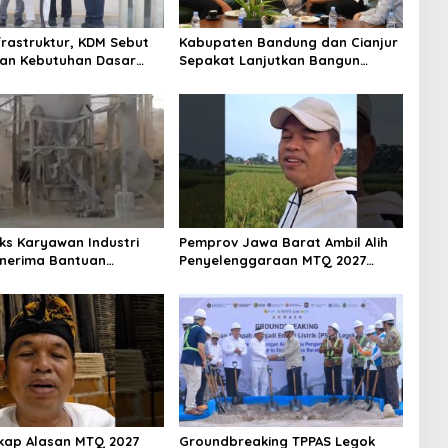
frastruktur, KDM Sebut
Kabupaten Bandung dan Cianjur
an Kebutuhan Dasar
Sepakat Lanjutkan Bangun
at Jadi Fokus APBD
konektivitas, Percepat
27
Pertumbuhan Ekonomi Daerah
ks Karyawan Industri
Pemprov Jawa Barat Ambil Alih
nerima Bantuan
Penyelenggaraan MTQ 2027
 Bertambah, KDM: Kita
Pasca Garut Mundur Jadi Tuan
si
Rumah
kap Alasan MTQ 2027
Groundbreaking TPPAS Legok