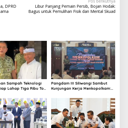
Pos berikutnya
ia, DPRD
Libur Panjang Pemain Persib, Bojan Hodak:
 Sama
Bagus untuk Pemulihan Fisik dan Mental Skuad
an Sampah Teknologi
Pangdam III Siliwangi Sambut
 Siap Lahap Tiga Ribu Ton
Kunjungan Kerja Menkopolkam:
Harian Jawa Barat
Bentuk Perhatian Pemerintah