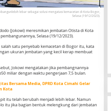
ibangunlebih lebar sebagai solusi mengatasi kemacetan di Kota Bogor,
Selasa (19/12/2023).
dodo (Jokowi) meresmikan jembatan Otista di Kota
p pembangunannya, Selasa (19/12/2023).
 salah satu penyebab kemacetan di Bogor itu, kata
Dengan ukuran jembatan yang kecil kerap membuat
sebut, Jokowi mengatakan jika pembangnannya
0 miliar dengan waktu pengerjaan 7,5 bulan.
itas Bersama Media, DPRD Kota Cimahi Gelar
n Kota
it itu telah berubah menjadi lebih lebar. Namun
lo itu jika bagian bentuk melengkung dari jembatan