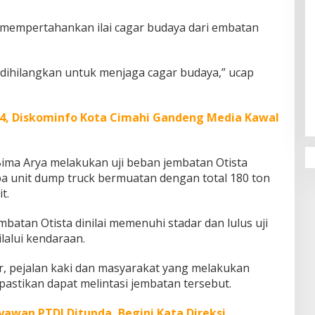
 mempertahankan ilai cagar budaya dari embatan
 dihilangkan untuk menjaga cagar budaya,” ucap
Penguatan Pendidikan Agama dan
Karakter Sekolah Nur Al Rahman
Bikin Sekolah di Malaysia Tertarik
24, Diskominfo Kota Cimahi Gandeng Media Kawal
Mempelajarinya
ima Arya melakukan uji beban jembatan Otista
unit dump truck bermuatan dengan total 180 ton
t.
batan Otista dinilai memenuhi stadar dan lulus uji
lalui kendaraan.
, pejalan kaki dan masyarakat yang melakukan
pastikan dapat melintasi jembatan tersebut.
yawan PTDI Ditunda, Begini Kata Direksi