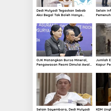
Dedi Mulyadi Tegaskan Sebab
Selain In
Aksi Begal Tak Boleh Hanya
Pemenuh
Dikaitkan dengan Ekonomi
Masyarak
Jabar 20
OJK Matangkan Bursa Mineral,
Jumlah E
Pengawasan Resmi Dimulai Awal
Kapur Pe
2027
Mendadak
Identifika
Selain Sayembara, Dedi Mulyadi
KDM Ung