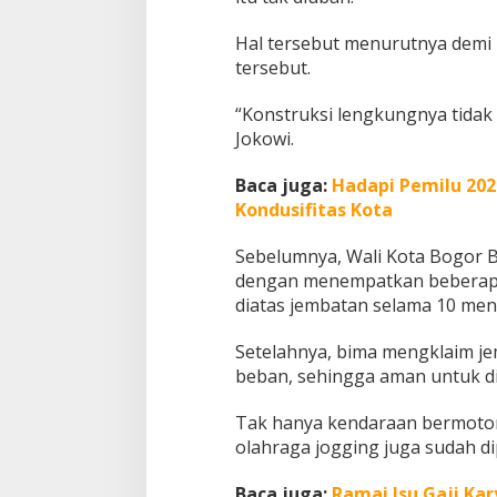
i
h
Hal tersebut menurutnya demi
L
tersebut.
e
b
“Konstruksi lengkungnya tidak
a
Jokowi.
r
d
a
Baca juga:
Hadapi Pemilu 20
n
Kondusifitas Kota
L
u
Sebelumnya, Wali Kota Bogor B
l
dengan menempatkan beberapa 
u
s
diatas jembatan selama 10 meni
U
j
Setelahnya, bima mengklaim jem
i
beban, sehingga aman untuk di
B
e
b
Tak hanya kendaraan bermotor
a
olahraga jogging juga sudah di
n
Baca juga:
Ramai Isu Gaji Kar