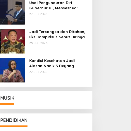
Usai Pengunduran Diri
Gubernur BI, Mensesneg:
Segera Terbit Keppres
27 Juli 2026
Pemberhentian dengan
Hormat
Jadi Tersangka dan Ditahan,
Eks Jampidsus Sebut Dirinya
Korban Kriminalisasi
25 Juli 2026
Kondisi Kesehatan Jadi
Alasan Nanik S Deyang
Mundur dari BGN, Prabowo
22 Juli 2026
Tunjuk Wamentan Sudaryono
MUSIK
PENDIDIKAN