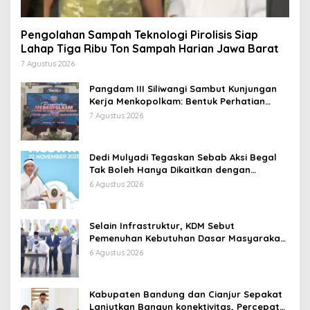
Pengolahan Sampah Teknologi Pirolisis Siap
Lahap Tiga Ribu Ton Sampah Harian Jawa Barat
7 Agustus 2026
Pangdam III Siliwangi Sambut Kunjungan
Kerja Menkopolkam: Bentuk Perhatian
Pemerintah
7 Agustus 2026
Dedi Mulyadi Tegaskan Sebab Aksi Begal
Tak Boleh Hanya Dikaitkan dengan
Ekonomi
6 Agustus 2026
Selain Infrastruktur, KDM Sebut
Pemenuhan Kebutuhan Dasar Masyarakat
Jadi Fokus APBD Jabar 2027
6 Agustus 2026
Kabupaten Bandung dan Cianjur Sepakat
Lanjutkan Bangun konektivitas, Percepat