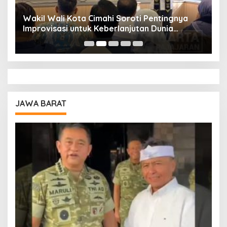
Wakil Wali Kota Cimahi Soroti Pentingnya
Y
Improvisasi untuk Keberlanjutan Dunia
S
Pendidikan
A
JAWA BARAT