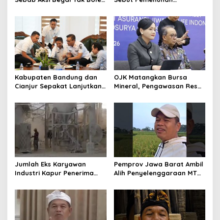
Hanya Dikaitkan dengan
Kebutuhan Dasar
Ekonomi
Masyarakat Jadi Fokus
APBD Jabar 2027
Kabupaten Bandung dan
OJK Matangkan Bursa
Cianjur Sepakat Lanjutkan
Mineral, Pengawasan Resmi
Bangun konektivitas,
Dimulai Awal 2027
Percepat Pertumbuhan
Ekonomi Daerah
Jumlah Eks Karyawan
Pemprov Jawa Barat Ambil
Industri Kapur Penerima
Alih Penyelenggaraan MTQ
Bantuan Mendadak
2027 Pasca Garut Mundur
Bertambah, KDM: Kita
Jadi Tuan Rumah
Identifikasi