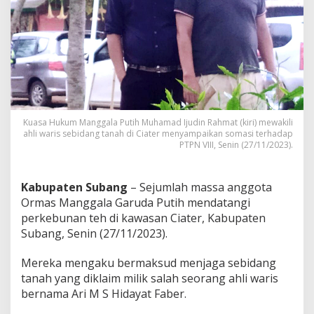
G
a
r
u
d
a
P
u
t
i
Kuasa Hukum Manggala Putih Muhamad Ijudin Rahmat (kiri) mewakili
h
ahli waris sebidang tanah di Ciater menyampaikan somasi terhadap
D
PTPN VIII, Senin (27/11/2023).
u
d
u
Kabupaten Subang
– Sejumlah massa anggota
k
Ormas Manggala Garuda Putih mendatangi
i
perkebunan teh di kawasan Ciater, Kabupaten
L
Subang, Senin (27/11/2023).
a
h
a
Mereka mengaku bermaksud menjaga sebidang
n
tanah yang diklaim milik salah seorang ahli waris
d
bernama Ari M S Hidayat Faber.
i
C