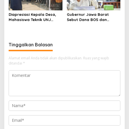
Diapresiasi Kepala Desa,
Gubernur Jawa Barat
Mahasiswa Teknik UNJ
Sebut Dana BOS dan
Serahkan Bantuan Mesin
Bantuan Pemprov Cukupi
Pengelolaan Sampah
Operasional Sekolah
Tinggalkan Balasan
Alamat email Anda tidak akan dipublikasikan.
Ruas yang wajib
ditandai
*