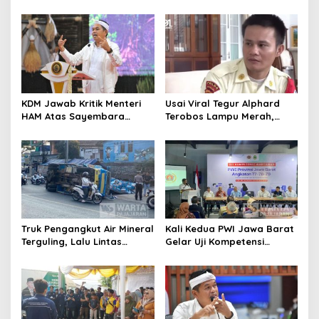
dan Korban di Bali, Begini
Wagub Jabar, Konsultan
Penjelasan Dedi Mulyadi
Tasikmalaya Akui Merugi 3,9
Miliar
KDM Jawab Kritik Menteri
Usai Viral Tegur Alphard
HAM Atas Sayembara
Terobos Lampu Merah,
Penangkapan Begal dan
Fiktor Pilih Tawaran KDM
Pelaku Kejahatan
Jadi Satpam Gedung Sate
Truk Pengangkut Air Mineral
Kali Kedua PWI Jawa Barat
Terguling, Lalu Lintas
Gelar Uji Kompetensi
Jatinangor Seketika
Wartawan 2026
Memadat