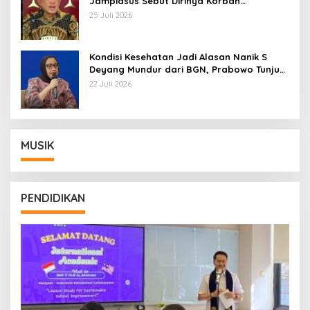
Jampidsus Sebut Dirinya Korban
Kriminalisasi
25 Juli 2026
Kondisi Kesehatan Jadi Alasan Nanik S
Deyang Mundur dari BGN, Prabowo Tunjuk
Wamentan Sudaryono
22 Juli 2026
MUSIK
PENDIDIKAN