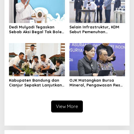
Dedi Mulyadi Tegaskan
Selain Infrastruktur, KDM
Sebab Aksi Begal Tak Boleh
Sebut Pemenuhan
Hanya Dikaitkan dengan
Kebutuhan Dasar
Ekonomi
Masyarakat Jadi Fokus
APBD Jabar 2027
Kabupaten Bandung dan
OJK Matangkan Bursa
Cianjur Sepakat Lanjutkan
Mineral, Pengawasan Resmi
Bangun konektivitas,
Dimulai Awal 2027
Percepat Pertumbuhan
Ekonomi Daerah
View More