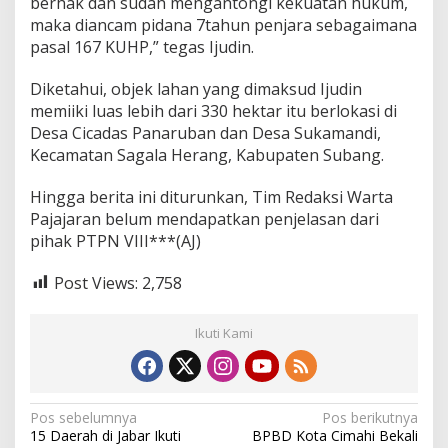
berhak dan sudah mengantongi kekuatan hukum,
maka diancam pidana 7tahun penjara sebagaimana
pasal 167 KUHP,” tegas Ijudin.
Diketahui, objek lahan yang dimaksud Ijudin
memiiki luas lebih dari 330 hektar itu berlokasi di
Desa Cicadas Panaruban dan Desa Sukamandi,
Kecamatan Sagala Herang, Kabupaten Subang.
Hingga berita ini diturunkan, Tim Redaksi Warta
Pajajaran belum mendapatkan penjelasan dari
pihak PTPN VIII***(AJ)
Post Views:
2,758
Ikuti Kami
N
Pos sebelumnya
Pos berikutnya
15 Daerah di Jabar Ikuti
BPBD Kota Cimahi Bekali