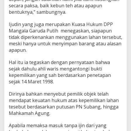
i
secara paksa, baik kebun teh atau apapun
W
bentuknya,” sambungnya.
a
r
Ijudin yang juga merupakan Kuasa Hukum DPP
i
s
Mangala Garuda Putih menegaskan, siapapun
tidak diperkenankan menggunakan lahan tersebut,
meski hanya untuk menyimpan barang atau alasan
apapun.
Hal itu ia tegaskan dengan pernyataan bahwa
sejak dahulu ahli waris mengantongi bukti
kepemilikan yang sah berdasarkan penetapan
sejak 14 Maret 1998.
Dirinya bahkan menyebut pemilik objek telah
mendapat keuatan hukum atas kepemilikan lahan
tesebut berdasarkan putusan PN Subang, hingga
Mahkamah Agung.
Apabila memaksa masuk tanpa ijin dari yang