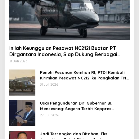
Inilah Keunggulan Pesawat NC212i Buatan PT
Dirgantara Indonesia, Siap Dukung Berbagai
Operasi TNI
31 Juli 2026
Penuhi Pesanan Kemhan RI, PTDI Kembali
Kirimkan Pesawat NC212i ke Pangkalan TNI
AU
31 Juli 2026
Usai Pengunduran Diri Gubernur BI,
Mensesneg: Segera Terbit Keppres
Pemberhentian dengan Hormat
27 Juli 2026
Jadi Tersangka dan Ditahan, Eks