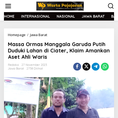
L
e
w
a
HOME
INTERNASIONAL
NASIONAL
JAWA BARAT
BA
t
i
k
Homepage
/
Jawa Barat
M
e
a
k
Massa Ormas Manggala Garuda Putih
s
o
s
n
Duduki Lahan di Ciater, Klaim Amankan
a
t
Aset Ahli Waris
O
e
r
n
Redaksi
27 November 2023
m
Jawa Barat
2758 Dilihat
a
s
M
a
n
g
g
a
l
a