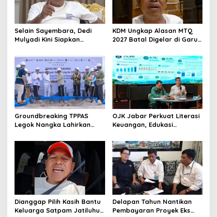
Selain Sayembara, Dedi
KDM Ungkap Alasan MTQ
Mulyadi Kini Siapkan
2027 Batal Digelar di Garut,
Hadiah Bagi Warga
Pemprov Cari Alternatif
Sebarkan Lokasi Penjualan
Narkotika
Groundbreaking TPPAS
OJK Jabar Perkuat Literasi
Legok Nangka Lahirkan
Keuangan, Edukasi
Harapan Baru
Masyarakat Jadi Kunci
Penyelesaian Sampah
Pertumbuhan Ekonomi
Bandung Raya
Dianggap Pilih Kasih Bantu
Delapan Tahun Nantikan
Keluarga Satpam Jatiluhur
Pembayaran Proyek Eks