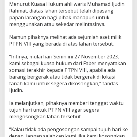
i
Menurut Kuasa Hukum ahli waris Muhamad Ijudin
a
Rahmat, diatas lahan tersebut telah dipasang
t
papan larangan bagi pihak manapun untuk
e
menggunakan atau sekedar melintasinya.
r
,
K
Namun pihaknya melihat ada sejumlah aset milik
l
PTPN VIII yang berada di atas lahan tersebut.
a
i
“Intinya, mulai hari Senin ini 27 November 2023,
m
kami sebagai kuasa hukum dari Faber menyatakan
A
m
somasi terakhir kepada PTPN VIII, apabila ada
a
barang bergerak atau tidak bergerak di lokasi
n
tanah kami untuk segera dikosongkan,” tandas
k
Ijudin.
a
n
A
Ia melanjutkan, pihaknya memberi tenggat waktu
s
tujuh hari untuk PTPN VIII agar segera
e
mengosongkan lahan tersebut.
t
A
“Kalau tidak ada pengosongan sampai tujuh hari ke
h
l
depan, jangan salahkan kami jika kami kosongkan