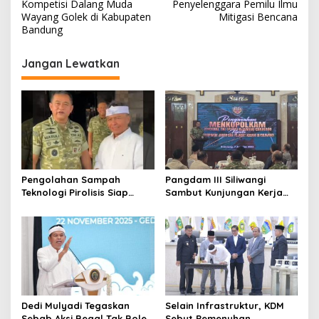
a
Kompetisi Dalang Muda
Penyelenggara Pemilu Ilmu
v
Wayang Golek di Kabupaten
Mitigasi Bencana
Bandung
i
g
Jangan Lewatkan
a
s
i
p
o
s
Pengolahan Sampah
Pangdam III Siliwangi
Teknologi Pirolisis Siap
Sambut Kunjungan Kerja
Lahap Tiga Ribu Ton
Menkopolkam: Bentuk
Sampah Harian Jawa
Perhatian Pemerintah
Barat
Dedi Mulyadi Tegaskan
Selain Infrastruktur, KDM
Sebab Aksi Begal Tak Boleh
Sebut Pemenuhan