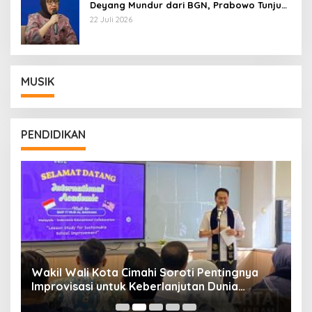
Deyang Mundur dari BGN, Prabowo Tunjuk
Wamentan Sudaryono
22 Juli 2026
MUSIK
PENDIDIKAN
Wakil Wali Kota Cimahi Soroti Pentingnya
Y
Improvisasi untuk Keberlanjutan Dunia
S
Pendidikan
A