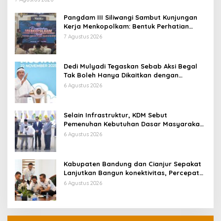
Pangdam III Siliwangi Sambut Kunjungan
Kerja Menkopolkam: Bentuk Perhatian
Pemerintah
7 Agustus 2026
Dedi Mulyadi Tegaskan Sebab Aksi Begal
Tak Boleh Hanya Dikaitkan dengan
Ekonomi
6 Agustus 2026
Selain Infrastruktur, KDM Sebut
Pemenuhan Kebutuhan Dasar Masyarakat
Jadi Fokus APBD Jabar 2027
6 Agustus 2026
Kabupaten Bandung dan Cianjur Sepakat
Lanjutkan Bangun konektivitas, Percepat
Pertumbuhan Ekonomi Daerah
6 Agustus 2026