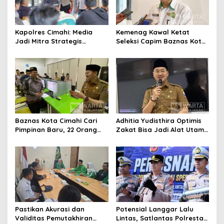
Kapolres Cimahi: Media
Kemenag Kawal Ketat
Jadi Mitra Strategis
Seleksi Capim Baznas Kota
Bangun Kepercayaan
Cimahi: Kita Ingin
Publik
Komisioner Baznas
Berintegritas
Baznas Kota Cimahi Cari
Adhitia Yudisthira Optimis
Pimpinan Baru, 22 Orang
Zakat Bisa Jadi Alat Utama
Ikuti Seleksi
Selesaikan Masalah Sosial
Kota Cimahi
Pastikan Akurasi dan
Potensial Langgar Lalu
Validitas Pemutakhiran
Lintas, Satlantas Polresta