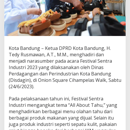
r
a
I
n
d
u
s
t
r
Kota Bandung – Ketua DPRD Kota Bandung, H.
i
Tedy Rusmawan, A.T., M.M., menghadiri dan
,
T
menjadi narasumber pada acara Festival Sentra
e
Industri 2023 yang dilaksanakan oleh Dinas
d
Perdagangan dan Perindustrian Kota Bandung
y
(Disdagin), di Onion Square Cihampelas Walk, Sabtu
R
(24/6/2023).
u
s
m
Pada pelaksanaan tahun ini, Festival Sentra
a
Industri mengangkat tema “All About Tahu,” yang
w
menghadirkan berbagai menu olahan tahu dari
a
berbagai produk makanan yang dijual. Selain itu
n
D
juga produk industri seperti sepatu kulit, pakaian
o