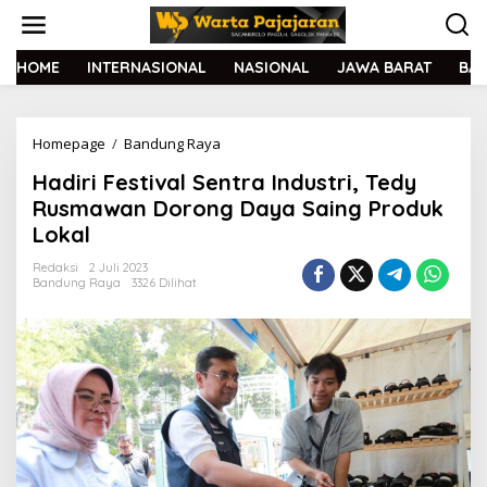
L
e
w
a
HOME
INTERNASIONAL
NASIONAL
JAWA BARAT
BA
t
i
k
Homepage
/
Bandung Raya
H
e
a
k
Hadiri Festival Sentra Industri, Tedy
d
o
i
n
Rusmawan Dorong Daya Saing Produk
r
t
Lokal
i
e
F
n
Redaksi
2 Juli 2023
e
Bandung Raya
3326 Dilihat
s
t
i
v
a
l
S
e
n
t