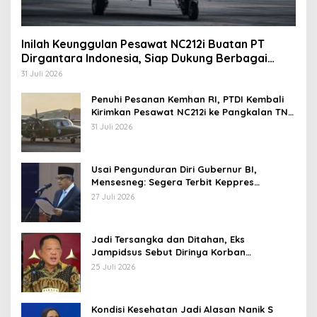
Inilah Keunggulan Pesawat NC212i Buatan PT
Dirgantara Indonesia, Siap Dukung Berbagai
Operasi TNI
31 Juli 2026
Penuhi Pesanan Kemhan RI, PTDI Kembali
Kirimkan Pesawat NC212i ke Pangkalan TNI
AU
31 Juli 2026
Usai Pengunduran Diri Gubernur BI,
Mensesneg: Segera Terbit Keppres
Pemberhentian dengan Hormat
27 Juli 2026
Jadi Tersangka dan Ditahan, Eks
Jampidsus Sebut Dirinya Korban
Kriminalisasi
25 Juli 2026
Kondisi Kesehatan Jadi Alasan Nanik S