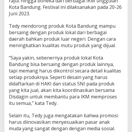
rajut hingga boneka dari berbagai IKM unggulan
r
Kota Bandung. Festival ini dilaksanakan pada 20-26
o
Juni 2023.
n
g
D
Tedy mendorong produk Kota Bandung mampu
a
bersaing dengan produk lokal dari berbagai
y
daerah bahkan produk luar negeri. Dengan cara
a
meningkatkan kualitas mutu produk yang dijual.
S
a
i
“Saya yakin, sebenernya produk lokal Kota
n
Bandung bisa bersaing dengan produk lainnya,
g
tapi memang harus dikontrol secara detail kualitas
P
setiap produknya. Seperti desain yang harus
r
o
didaftarkan di HAKI dan status SNI pada produk
d
yang kita jual, akan kita koordinasikan bersama
u
Disdagin untuk membantu para IKM memproses
k
itu semua,” kata Tedy.
L
o
k
Selain itu, Tedy juga mengatakan bahwa promosi
a
harus diinovasikan menyesuaikan pasar anak
l
muda yang sangat dengan dengan media sosial.