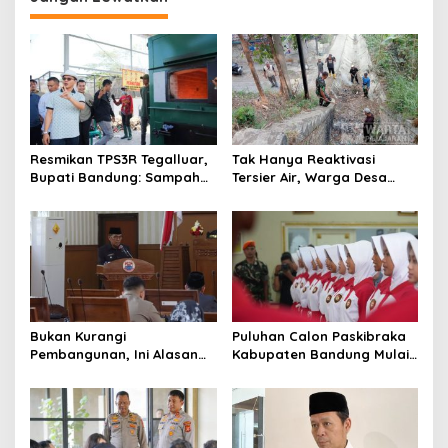
a
s
i
p
o
s
Resmikan TPS3R Tegalluar,
Tak Hanya Reaktivasi
Bupati Bandung: Sampah
Tersier Air, Warga Desa
Bukan Hanya Urusan
Ciburuy Inginkan Jalan
Pemerintah
Alternatif di Padalarang
Bukan Kurangi
Puluhan Calon Paskibraka
Pembangunan, Ini Alasan
Kabupaten Bandung Mulai
Pemkot Cimahi Lakukan
Ikuti Pemusatan Latihan
Pengurangan Belanja
Daerah