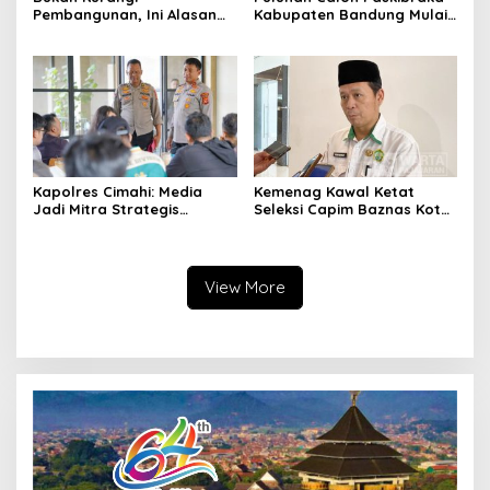
Pembangunan, Ini Alasan
Kabupaten Bandung Mulai
Pemkot Cimahi Lakukan
Ikuti Pemusatan Latihan
Pengurangan Belanja
Daerah
Kapolres Cimahi: Media
Kemenag Kawal Ketat
Jadi Mitra Strategis
Seleksi Capim Baznas Kota
Bangun Kepercayaan
Cimahi: Kita Ingin
Publik
Komisioner Baznas
Berintegritas
View More