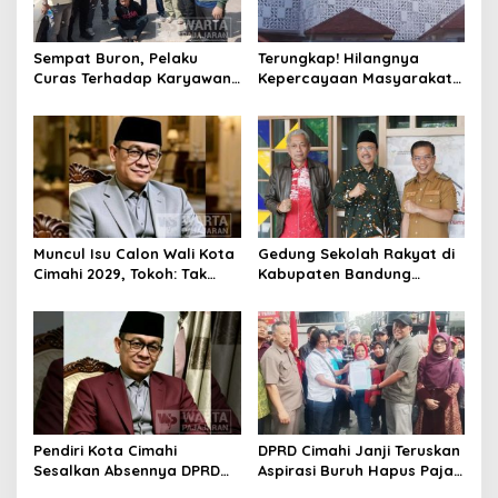
Sempat Buron, Pelaku
Terungkap! Hilangnya
Curas Terhadap Karyawan
Kepercayaan Masyarakat
Pabrik di Majalaya Berhasil
Latarbelakangi Rencana
Ditangkap Polisi
Rebranding RSUD Cibabat
Muncul Isu Calon Wali Kota
Gedung Sekolah Rakyat di
Cimahi 2029, Tokoh: Tak
Kabupaten Bandung
Cukup Hanya Bermodal
Dibangun Oktober 2026,
Legitimasi Parpol
Siap Tampung Dua Ribu
Siswa
Pendiri Kota Cimahi
DPRD Cimahi Janji Teruskan
Sesalkan Absennya DPRD
Aspirasi Buruh Hapus Pajak
dalam Dialog Pembahasan
Penghasilan ke Presiden