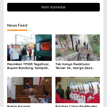
News Feed
Resmikan TPS3R Tegalluar,
Tak Hanya Reaktivasi
Bupati Bandung: Sampah
Tersier Air, Warga Desa
Bukan Hanya Urusan
Ciburuy Inginkan Jalan
Pemerintah
Alternatif di Padalarang
Bukan Kurangi
Puluhan Calon Paskibraka