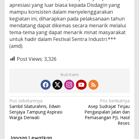
apresiasi yang luar biasa kepada Disdagin yang
mampu konsisten dalam menyelenggarakan
kegiatan ini, diharapkan pada pelaksanaan tahun
mendatang dapat dikemas secara menarik melalui
tema-tema yang dapat menarik minat masyarakat
untuk hadir dalam Festival Sentra Industri.***
(amd).
Post Views:
3,326
Ikuti Kami
N
Pos sebelumnya
Pos berikutnya
Sambil Silaturahmi, Edwin
Asep Sudrajat Tinjau
a
Senjaya Tampung Aspirasi
Pengaspalan Jalan dan
v
Warga Derwati
Pemasangan PJL Hasil
Reses
i
g
Jangan Lewatkan