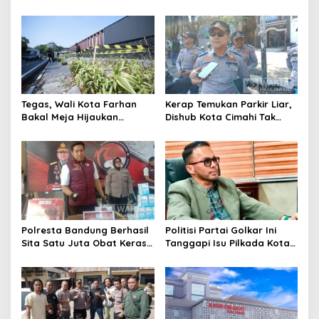
Data Parpol, Bawaslu Kota
Bandung Tindak Ribuan
Cimahi Lakukan
Motor Berknalpot Brong
Pengawasan
Tegas, Wali Kota Farhan
Kerap Temukan Parkir Liar,
Bakal Meja Hijaukan
Dishub Kota Cimahi Tak
Penebang Pohon di Jalan
Henti Lakukan Edukasi dan
Riau
Pembinaan
Polresta Bandung Berhasil
Politisi Partai Golkar Ini
Sita Satu Juta Obat Keras
Tanggapi Isu Pilkada Kota
Serta Ungkap Ratusan
Cimahi 2029: Terlalu Dini
Kasus Narkoba