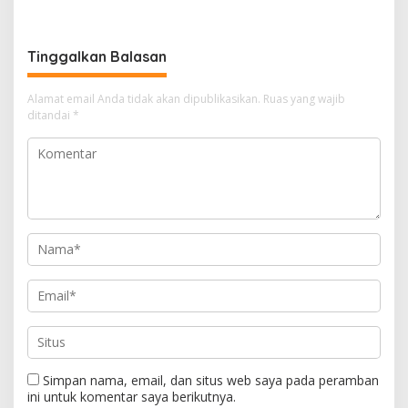
Rebranding RSUD Cibabat
dan DPR
Tinggalkan Balasan
Alamat email Anda tidak akan dipublikasikan.
Ruas yang wajib
ditandai
*
Simpan nama, email, dan situs web saya pada peramban
ini untuk komentar saya berikutnya.