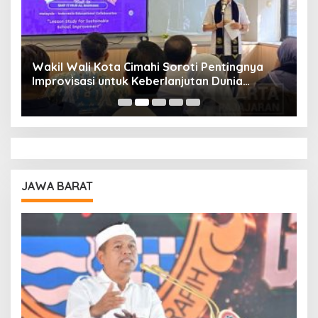
Wakil Wali Kota Cimahi Soroti Pentingnya
Y
Improvisasi untuk Keberlanjutan Dunia
S
Pendidikan
A
JAWA BARAT