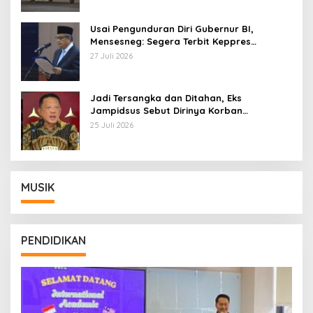
Usai Pengunduran Diri Gubernur BI,
Mensesneg: Segera Terbit Keppres
Pemberhentian dengan Hormat
27 Juli 2026
Jadi Tersangka dan Ditahan, Eks
Jampidsus Sebut Dirinya Korban
Kriminalisasi
25 Juli 2026
MUSIK
PENDIDIKAN