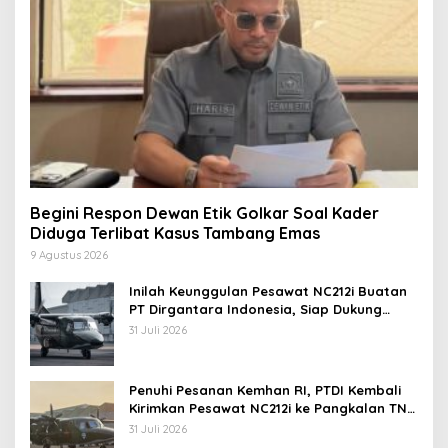
Begini Respon Dewan Etik Golkar Soal Kader
Diduga Terlibat Kasus Tambang Emas
9 Agustus 2026
Inilah Keunggulan Pesawat NC212i Buatan
PT Dirgantara Indonesia, Siap Dukung
Berbagai Operasi TNI
31 Juli 2026
Penuhi Pesanan Kemhan RI, PTDI Kembali
Kirimkan Pesawat NC212i ke Pangkalan TNI
AU
31 Juli 2026