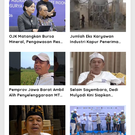
APBD Jabar 2027
Ekonomi Daerah
OJK Matangkan Bursa
Jumlah Eks Karyawan
Mineral, Pengawasan Resmi
Industri Kapur Penerima
Dimulai Awal 2027
Bantuan Mendadak
Bertambah, KDM: Kita
Identifikasi
Pemprov Jawa Barat Ambil
Selain Sayembara, Dedi
Alih Penyelenggaraan MTQ
Mulyadi Kini Siapkan
2027 Pasca Garut Mundur
Hadiah Bagi Warga
Jadi Tuan Rumah
Sebarkan Lokasi Penjualan
Narkotika