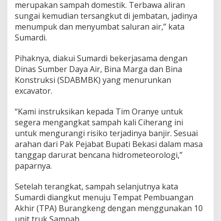
merupakan sampah domestik. Terbawa aliran
i
C
sungai kemudian tersangkut di jembatan, jadinya
i
menumpuk dan menyumbat saluran air,” kata
h
Sumardi.
e
r
Pihaknya, diakui Sumardi bekerjasama dengan
a
n
Dinas Sumber Daya Air, Bina Marga dan Bina
g
Konstruksi (SDABMBK) yang menurunkan
excavator.
“Kami instruksikan kepada Tim Oranye untuk
segera mengangkat sampah kali Ciherang ini
untuk mengurangi risiko terjadinya banjir. Sesuai
arahan dari Pak Pejabat Bupati Bekasi dalam masa
tanggap darurat bencana hidrometeorologi,”
paparnya.
Setelah terangkat, sampah selanjutnya kata
Sumardi diangkut menuju Tempat Pembuangan
Akhir (TPA) Burangkeng dengan menggunakan 10
unit truk Sampah.