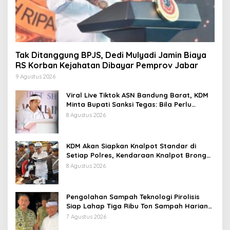
Tak Ditanggung BPJS, Dedi Mulyadi Jamin Biaya
RS Korban Kejahatan Dibayar Pemprov Jabar
9 Agustus 2026
Viral Live Tiktok ASN Bandung Barat, KDM
Minta Bupati Sanksi Tegas: Bila Perlu
Pemberhentian
8 Agustus 2026
KDM Akan Siapkan Knalpot Standar di
Setiap Polres, Kendaraan Knalpot Brong
Tertangkap Langsung Ganti
8 Agustus 2026
Pengolahan Sampah Teknologi Pirolisis
Siap Lahap Tiga Ribu Ton Sampah Harian
Jawa Barat
7 Agustus 2026