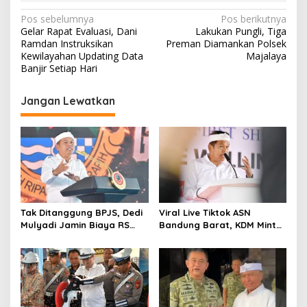
N
Pos sebelumnya
Pos berikutnya
Gelar Rapat Evaluasi, Dani
Lakukan Pungli, Tiga
a
Ramdan Instruksikan
Preman Diamankan Polsek
v
Kewilayahan Updating Data
Majalaya
Banjir Setiap Hari
i
g
Jangan Lewatkan
a
s
i
p
o
s
Tak Ditanggung BPJS, Dedi
Viral Live Tiktok ASN
Mulyadi Jamin Biaya RS
Bandung Barat, KDM Minta
Korban Kejahatan Dibayar
Bupati Sanksi Tegas: Bila
Pemprov Jabar
Perlu Pemberhentian