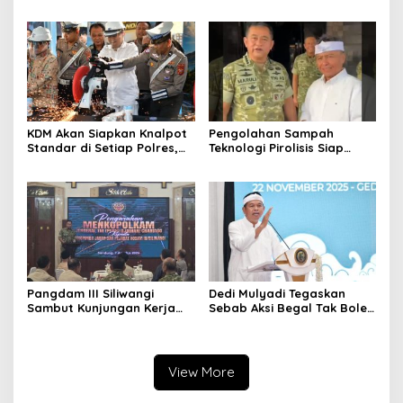
Korban Kejahatan Dibayar
Bupati Sanksi Tegas: Bila
Pemprov Jabar
Perlu Pemberhentian
KDM Akan Siapkan Knalpot
Pengolahan Sampah
Standar di Setiap Polres,
Teknologi Pirolisis Siap
Kendaraan Knalpot Brong
Lahap Tiga Ribu Ton
Tertangkap Langsung Ganti
Sampah Harian Jawa
Barat
Pangdam III Siliwangi
Dedi Mulyadi Tegaskan
Sambut Kunjungan Kerja
Sebab Aksi Begal Tak Boleh
Menkopolkam: Bentuk
Hanya Dikaitkan dengan
Perhatian Pemerintah
Ekonomi
View More