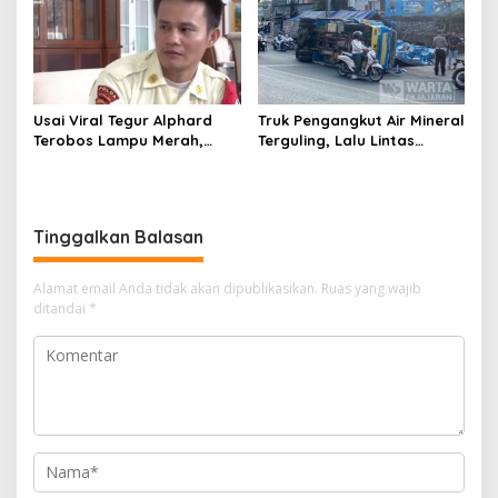
Miliar
Usai Viral Tegur Alphard
Truk Pengangkut Air Mineral
Terobos Lampu Merah,
Terguling, Lalu Lintas
Fiktor Pilih Tawaran KDM
Jatinangor Seketika
Jadi Satpam Gedung Sate
Memadat
Tinggalkan Balasan
Alamat email Anda tidak akan dipublikasikan.
Ruas yang wajib
ditandai
*