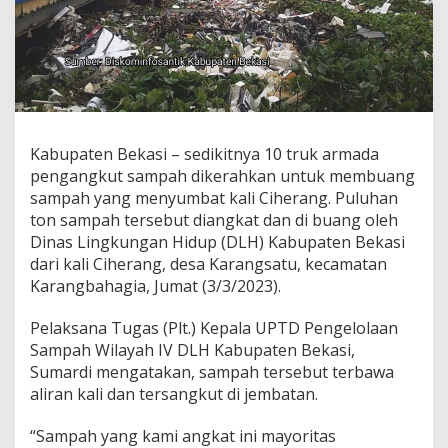
A
n
g
k
u
t
P
u
l
Kabupaten Bekasi – sedikitnya 10 truk armada
u
pengangkut sampah dikerahkan untuk membuang
h
sampah yang menyumbat kali Ciherang. Puluhan
a
ton sampah tersebut diangkat dan di buang oleh
n
Dinas Lingkungan Hidup (DLH) Kabupaten Bekasi
T
o
dari kali Ciherang, desa Karangsatu, kecamatan
n
Karangbahagia, Jumat (3/3/2023).
S
a
Pelaksana Tugas (Plt.) Kepala UPTD Pengelolaan
m
Sampah Wilayah IV DLH Kabupaten Bekasi,
p
a
Sumardi mengatakan, sampah tersebut terbawa
h
aliran kali dan tersangkut di jembatan.
K
a
“Sampah yang kami angkat ini mayoritas
l