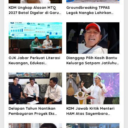
KDM Ungkap Alasan MTQ
Groundbreaking TPPAS
2027 Batal Digelar di Garut,
Legok Nangka Lahirkan
Pemprov Cari Alternatif
Harapan Baru
Penyelesaian Sampah
Bandung Raya
OJK Jabar Perkuat Literasi
Dianggap Pilih Kasih Bantu
Keuangan, Edukasi
Keluarga Satpam Jatiluhur
Masyarakat Jadi Kunci
dan Korban di Bali, Begini
Pertumbuhan Ekonomi
Penjelasan Dedi Mulyadi
Delapan Tahun Nantikan
KDM Jawab Kritik Menteri
Pembayaran Proyek Eks
HAM Atas Sayembara
Wagub Jabar, Konsultan
Penangkapan Begal dan
Tasikmalaya Akui Merugi 3,9
Pelaku Kejahatan