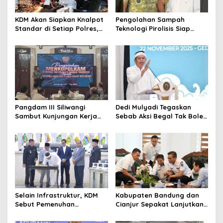
KDM Akan Siapkan Knalpot
Pengolahan Sampah
Standar di Setiap Polres,
Teknologi Pirolisis Siap
Kendaraan Knalpot Brong
Lahap Tiga Ribu Ton
Tertangkap Langsung Ganti
Sampah Harian Jawa
Barat
Pangdam III Siliwangi
Dedi Mulyadi Tegaskan
Sambut Kunjungan Kerja
Sebab Aksi Begal Tak Boleh
Menkopolkam: Bentuk
Hanya Dikaitkan dengan
Perhatian Pemerintah
Ekonomi
Selain Infrastruktur, KDM
Kabupaten Bandung dan
Sebut Pemenuhan
Cianjur Sepakat Lanjutkan
Kebutuhan Dasar
Bangun konektivitas,
Masyarakat Jadi Fokus
Percepat Pertumbuhan