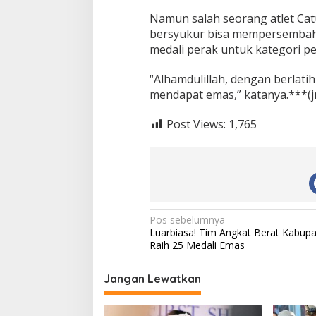
Namun salah seorang atlet Cat
bersyukur bisa mempersembahk
medali perak untuk kategori p
“Alhamdulillah, dengan berlatih
mendapat emas,” katanya.***(j
Post Views:
1,765
N
Pos sebelumnya
Luarbiasa! Tim Angkat Berat Kabupa
a
Raih 25 Medali Emas
v
i
Jangan Lewatkan
g