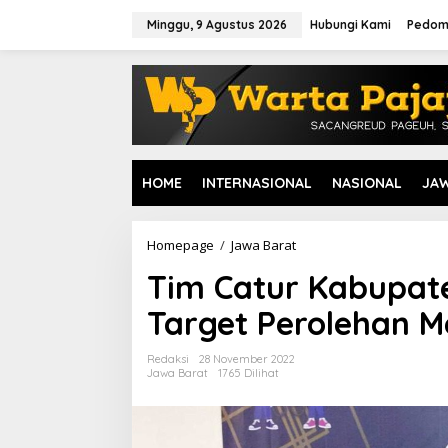
L
e
Minggu, 9 Agustus 2026
Hubungi Kami
Pedom
w
a
t
i
k
e
k
o
HOME
INTERNASIONAL
NASIONAL
JA
n
t
e
n
Homepage
/
Jawa Barat
T
i
Tim Catur Kabupate
m
C
Target Perolehan M
a
t
u
Redaksi
28 November 2022
r
Jawa Barat
1765 Dilihat
K
a
b
u