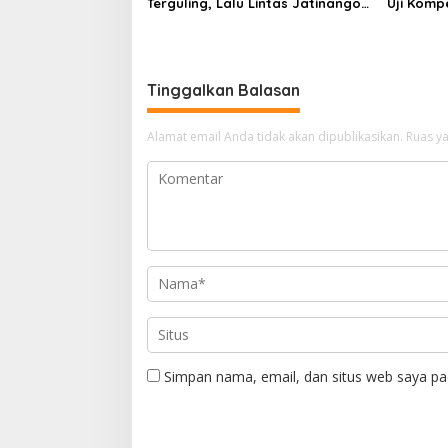
Terguling, Lalu Lintas Jatinangor
Uji Komp
Seketika Memadat
Tinggalkan Balasan
Alamat email Anda tidak akan dipublikasikan.
Ruas ya
Simpan nama, email, dan situs web saya pa