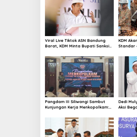
a
s
i
p
o
Viral Live Tiktok ASN Bandung
KDM Akan
s
Barat, KDM Minta Bupati Sanksi
Standar d
Tegas: Bila Perlu Pemberhentian
Kendara
Tertangk
Pangdam III Siliwangi Sambut
Dedi Mul
Kunjungan Kerja Menkopolkam:
Aksi Beg
Bentuk Perhatian Pemerintah
Dikaitka