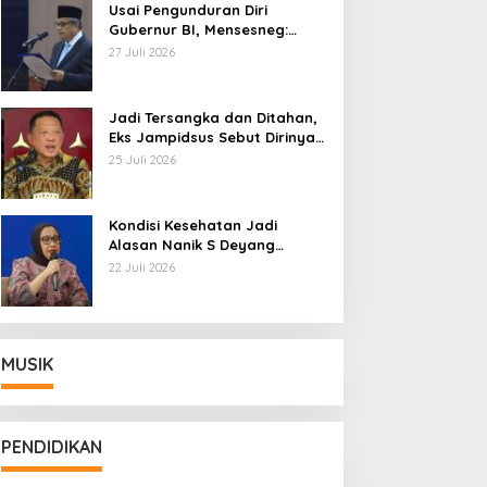
Usai Pengunduran Diri
Gubernur BI, Mensesneg:
Segera Terbit Keppres
27 Juli 2026
Pemberhentian dengan
Hormat
Jadi Tersangka dan Ditahan,
Eks Jampidsus Sebut Dirinya
Korban Kriminalisasi
25 Juli 2026
Kondisi Kesehatan Jadi
Alasan Nanik S Deyang
Mundur dari BGN, Prabowo
22 Juli 2026
Tunjuk Wamentan Sudaryono
MUSIK
PENDIDIKAN