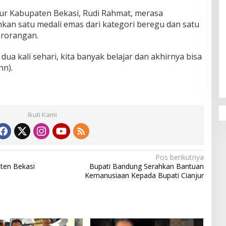
ur Kabupaten Bekasi, Rudi Rahmat, merasa
an satu medali emas dari kategori beregu dan satu
erorangan.
Penguatan Pendidikan Agama dan
 dua kali sehari, kita banyak belajar dan akhirnya bisa
Karakter Sekolah Nur Al Rahman
nn).
Bikin Sekolah di Malaysia Tertarik
Mempelajarinya
Ikuti Kami
Pos berikutnya
ten Bekasi
Bupati Bandung Serahkan Bantuan
Kemanusiaan Kepada Bupati Cianjur