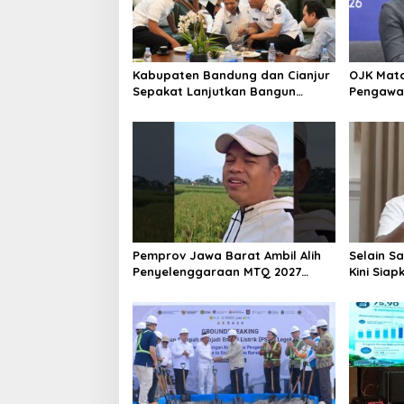
Kabupaten Bandung dan Cianjur
OJK Mata
Sepakat Lanjutkan Bangun
Pengawas
konektivitas, Percepat
2027
Pertumbuhan Ekonomi Daerah
Pemprov Jawa Barat Ambil Alih
Selain S
Penyelenggaraan MTQ 2027
Kini Sia
Pasca Garut Mundur Jadi Tuan
Sebarkan
Rumah
Narkotik