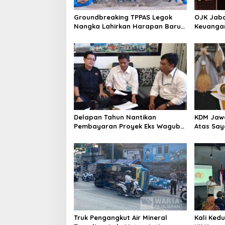
Groundbreaking TPPAS Legok
OJK Jaba
Nangka Lahirkan Harapan Baru
Keuangan
Penyelesaian Sampah Bandung
Jadi Kun
Raya
Delapan Tahun Nantikan
KDM Jawa
Pembayaran Proyek Eks Wagub
Atas Sa
Jabar, Konsultan Tasikmalaya
Begal da
Akui Merugi 3,9 Miliar
Truk Pengangkut Air Mineral
Kali Ked