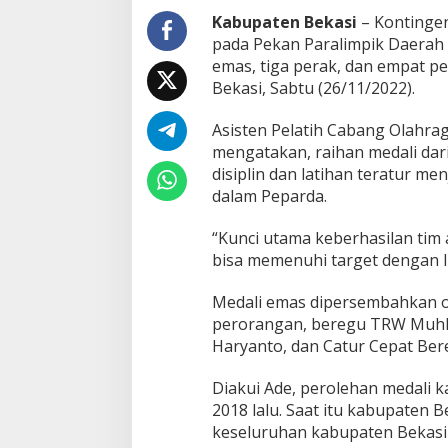
r
Kabupaten Bekasi
– Kontinge
g
pada Pekan Paralimpik Daerah (
e
emas, tiga perak, dan empat 
t
Bekasi, Sabtu (26/11/2022).
P
e
r
Asisten Pelatih Cabang Olahrag
o
mengatakan, raihan medali dari
l
disiplin dan latihan teratur me
e
dalam Peparda.
h
a
n
“Kunci utama keberhasilan tim a
M
bisa memenuhi target dengan l
e
d
Medali emas dipersembahkan oleh
a
l
perorangan, beregu TRW Muhlis
i
Haryanto, dan Catur Cepat Bere
Diakui Ade, perolehan medali ka
2018 lalu. Saat itu kabupaten 
keseluruhan kabupaten Bekasi