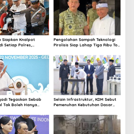
 Siapkan Knalpot
Pengolahan Sampah Teknologi
i Setiap Polres,
Pirolisis Siap Lahap Tiga Ribu Ton
an Knalpot Brong
Sampah Harian Jawa Barat
ap Langsung Ganti
yadi Tegaskan Sebab
Selain Infrastruktur, KDM Sebut
al Tak Boleh Hanya
Pemenuhan Kebutuhan Dasar
n dengan Ekonomi
Masyarakat Jadi Fokus APBD
Jabar 2027