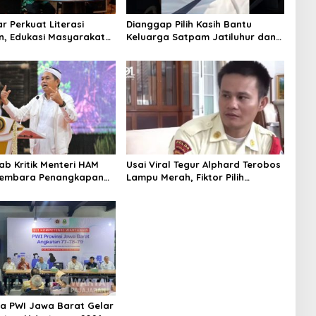
r Perkuat Literasi
Dianggap Pilih Kasih Bantu
, Edukasi Masyarakat
Keluarga Satpam Jatiluhur dan
ci Pertumbuhan Ekonomi
Korban di Bali, Begini Penjelasan
Dedi Mulyadi
b Kritik Menteri HAM
Usai Viral Tegur Alphard Terobos
yembara Penangkapan
Lampu Merah, Fiktor Pilih
n Pelaku Kejahatan
Tawaran KDM Jadi Satpam
Gedung Sate
ua PWI Jawa Barat Gelar