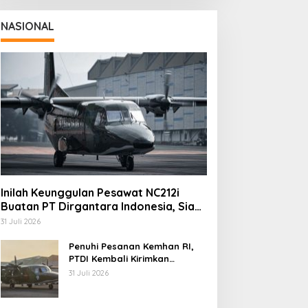
NASIONAL
Inilah Keunggulan Pesawat NC212i
Buatan PT Dirgantara Indonesia, Siap
Dukung Berbagai Operasi TNI
31 Juli 2026
Penuhi Pesanan Kemhan RI,
PTDI Kembali Kirimkan
Pesawat NC212i ke Pangkalan
31 Juli 2026
TNI AU