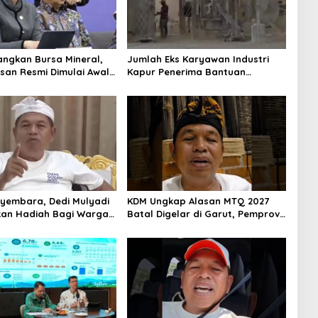
ngkan Bursa Mineral,
Jumlah Eks Karyawan Industri
an Resmi Dimulai Awal
Kapur Penerima Bantuan
Mendadak Bertambah, KDM: Kita
Identifikasi
ayembara, Dedi Mulyadi
KDM Ungkap Alasan MTQ 2027
pkan Hadiah Bagi Warga
Batal Digelar di Garut, Pemprov
 Lokasi Penjualan
Cari Alternatif
a