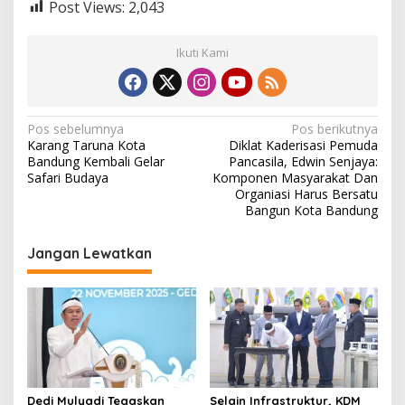
Post Views:
2,043
Ikuti Kami
N
Pos sebelumnya
Pos berikutnya
Karang Taruna Kota
Diklat Kaderisasi Pemuda
a
Bandung Kembali Gelar
Pancasila, Edwin Senjaya:
v
Safari Budaya
Komponen Masyarakat Dan
Organiasi Harus Bersatu
i
Bangun Kota Bandung
g
Jangan Lewatkan
a
s
i
p
o
s
Dedi Mulyadi Tegaskan
Selain Infrastruktur, KDM