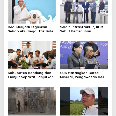
Dedi Mulyadi Tegaskan
Selain Infrastruktur, KDM
Sebab Aksi Begal Tak Boleh
Sebut Pemenuhan
Hanya Dikaitkan dengan
Kebutuhan Dasar
Ekonomi
Masyarakat Jadi Fokus
APBD Jabar 2027
Kabupaten Bandung dan
OJK Matangkan Bursa
Cianjur Sepakat Lanjutkan
Mineral, Pengawasan Resmi
Bangun konektivitas,
Dimulai Awal 2027
Percepat Pertumbuhan
Ekonomi Daerah