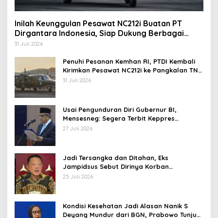
Inilah Keunggulan Pesawat NC212i Buatan PT
Dirgantara Indonesia, Siap Dukung Berbagai
Operasi TNI
31 Juli 2026
Penuhi Pesanan Kemhan RI, PTDI Kembali
Kirimkan Pesawat NC212i ke Pangkalan TNI
AU
31 Juli 2026
Usai Pengunduran Diri Gubernur BI,
Mensesneg: Segera Terbit Keppres
Pemberhentian dengan Hormat
27 Juli 2026
Jadi Tersangka dan Ditahan, Eks
Jampidsus Sebut Dirinya Korban
Kriminalisasi
25 Juli 2026
Kondisi Kesehatan Jadi Alasan Nanik S
Deyang Mundur dari BGN, Prabowo Tunjuk