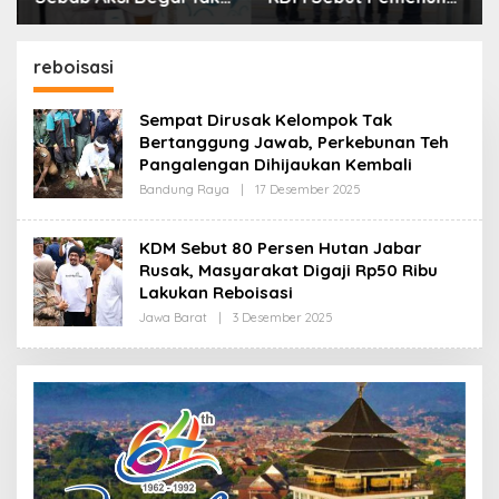
Boleh Hanya Dikaitkan
Kebutuhan Dasar
dengan Ekonomi
Masyarakat Jadi
Fokus APBD Jabar
reboisasi
2027
Sempat Dirusak Kelompok Tak
Bertanggung Jawab, Perkebunan Teh
Pangalengan Dihijaukan Kembali
Bandung Raya
|
17 Desember 2025
O
L
E
H
KDM Sebut 80 Persen Hutan Jabar
R
Rusak, Masyarakat Digaji Rp50 Ribu
E
D
Lakukan Reboisasi
A
K
Jawa Barat
|
3 Desember 2025
O
S
L
I
E
H
R
E
D
A
K
S
I