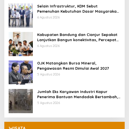
Selain Infrastruktur, KDM Sebut
Pemenuhan Kebutuhan Dasar Masyarakat
Jadi Fokus APBD Jabar 2027
6 Agustus 2026
Kabupaten Bandung dan Cianjur Sepakat
Lanjutkan Bangun konektivitas, Percepat
Pertumbuhan Ekonomi Daerah
6 Agustus 2026
OJK Matangkan Bursa Mineral,
Pengawasan Resmi Dimulai Awal 2027
5 Agustus 2026
Jumlah Eks Karyawan Industri Kapur
Penerima Bantuan Mendadak Bertambah,
KDM: Kita Identifikasi
5 Agustus 2026
WISATA