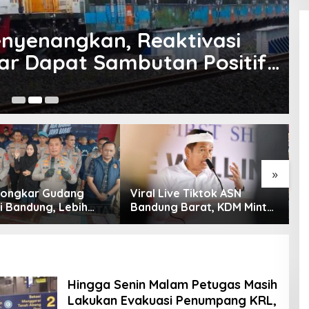
enyenangkan, Reaktivasi
bar Dapat Sambutan Positif
26
»
 Bongkar Gudang
Viral Live Tiktok ASN
K
i Bandung, Lebih
Bandung Barat, KDM Minta
S
am Ribu Botol Disita
Bupati Sanksi Tegas: Bila
K
Perlu Pemberhentian
T
G
Hingga Senin Malam Petugas Masih
Lakukan Evakuasi Penumpang KRL,