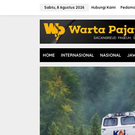
L
e
Sabtu, 8 Agustus 2026
Hubungi Kami
Pedoma
w
a
t
i
k
e
k
o
HOME
INTERNASIONAL
NASIONAL
JA
n
t
e
n