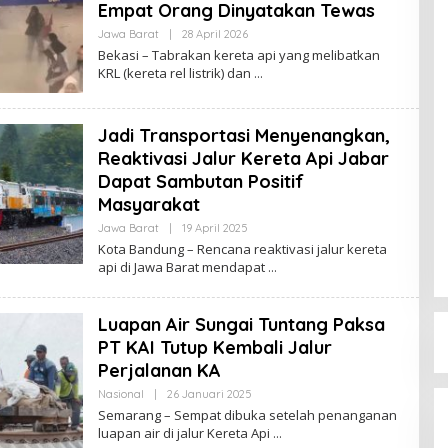
Empat Orang Dinyatakan Tewas
Jawa Barat
|
28 April 2026
O
L
Bekasi – Tabrakan kereta api yang melibatkan
E
KRL (kereta rel listrik) dan
H
R
E
D
Jadi Transportasi Menyenangkan,
A
K
Reaktivasi Jalur Kereta Api Jabar
S
I
Dapat Sambutan Positif
Masyarakat
Jawa Barat
|
19 April 2025
O
L
Kota Bandung – Rencana reaktivasi jalur kereta
E
api di Jawa Barat mendapat
H
R
E
D
Luapan Air Sungai Tuntang Paksa
A
K
PT KAI Tutup Kembali Jalur
S
Perjalanan KA
I
Nasional
|
26 Januari 2025
O
L
Semarang – Sempat dibuka setelah penanganan
E
luapan air di jalur Kereta Api
H