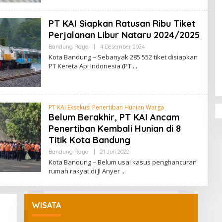
R
E
D
PT KAI Siapkan Ratusan Ribu Tiket
A
K
Perjalanan Libur Nataru 2024/2025
S
I
Bandung Raya
|
4 Desember 2024
O
Penguatan Pendidikan Agama dan
L
Kota Bandung – Sebanyak 285.552 tiket disiapkan
E
Karakter Sekolah Nur Al Rahman
PT Kereta Api Indonesia (PT
H
Bikin Sekolah di Malaysia Tertarik
R
E
Mempelajarinya
D
A
K
PT KAI Eksekusi Penertiban Hunian Warga
S
Belum Berakhir, PT KAI Ancam
I
Penertiban Kembali Hunian di 8
Titik Kota Bandung
Bandung Raya
|
21 Juli 2022
O
L
Kota Bandung – Belum usai kasus penghancuran
E
rumah rakyat di Jl Anyer
H
R
E
D
A
WISATA
K
S
I