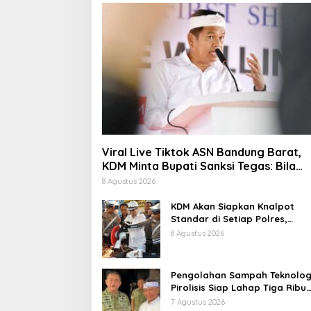
Viral Live Tiktok ASN Bandung Barat,
KDM Minta Bupati Sanksi Tegas: Bila
Perlu Pemberhentian
8 Agustus 2026
KDM Akan Siapkan Knalpot
Standar di Setiap Polres,
Kendaraan Knalpot Brong
8 Agustus 2026
Tertangkap Langsung Ganti
Pengolahan Sampah Teknolog
Pirolisis Siap Lahap Tiga Ribu
Ton Sampah Harian Jawa Bar
7 Agustus 2026