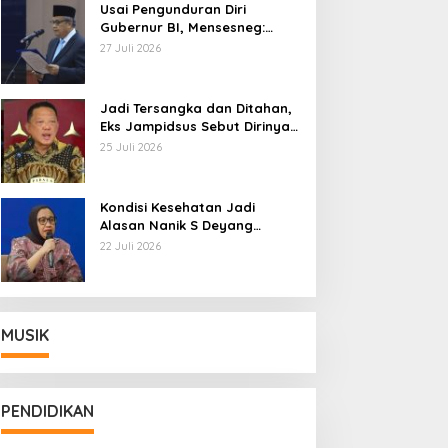
Usai Pengunduran Diri
Gubernur BI, Mensesneg:
Segera Terbit Keppres
27 Juli 2026
Pemberhentian dengan
Hormat
Jadi Tersangka dan Ditahan,
Eks Jampidsus Sebut Dirinya
Korban Kriminalisasi
25 Juli 2026
Kondisi Kesehatan Jadi
Alasan Nanik S Deyang
Mundur dari BGN, Prabowo
22 Juli 2026
Tunjuk Wamentan Sudaryono
MUSIK
PENDIDIKAN