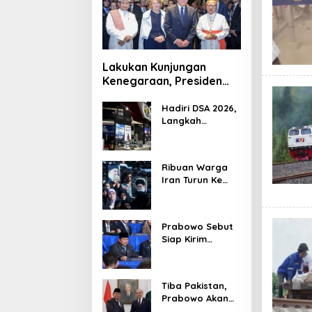
Lakukan Kunjungan
Kenegaraan, Presiden
Jerman Telusuri
Terowongan Siaturahmi
Hadiri DSA 2026,
Langkah
Strategis PTDI
Perkuat Kerja
Sama Bidang
Ribuan Warga
Pertahanan
Iran Turun Ke
dengan
Jalan Serukan
Malaysia
Pembalasan
Wafatnya
Prabowo Sebut
Khamenei
Siap Kirim
Delapan Ribu
Pasukan Dukung
Perdamaian
Tiba Pakistan,
Palestina
Prabowo Akan
Bahas