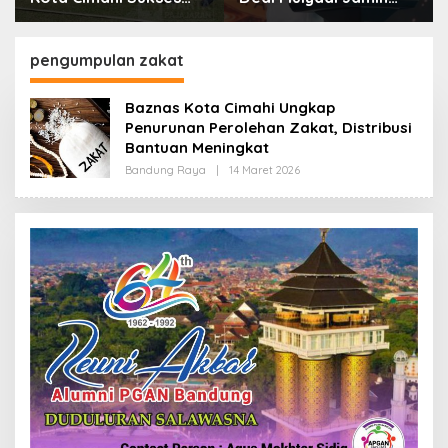
Gelar Piala Soeratin
Biaya RS Korban
Kejahatan Dibayar
Pemprov Jabar
pengumpulan zakat
Baznas Kota Cimahi Ungkap
Penurunan Perolehan Zakat, Distribusi
Bantuan Meningkat
Bandung Raya
|
14 Maret 2026
O
L
E
H
R
E
D
A
K
S
I