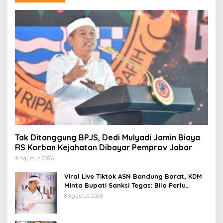
Tak Ditanggung BPJS, Dedi Mulyadi Jamin Biaya
RS Korban Kejahatan Dibayar Pemprov Jabar
9 Agustus 2026
Viral Live Tiktok ASN Bandung Barat, KDM
Minta Bupati Sanksi Tegas: Bila Perlu
Pemberhentian
8 Agustus 2026