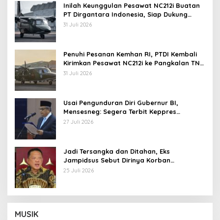
Inilah Keunggulan Pesawat NC212i Buatan
PT Dirgantara Indonesia, Siap Dukung
Berbagai Operasi TNI
31 Juli 2026
Penuhi Pesanan Kemhan RI, PTDI Kembali
Kirimkan Pesawat NC212i ke Pangkalan TNI
AU
31 Juli 2026
Usai Pengunduran Diri Gubernur BI,
Mensesneg: Segera Terbit Keppres
Pemberhentian dengan Hormat
27 Juli 2026
Jadi Tersangka dan Ditahan, Eks
Jampidsus Sebut Dirinya Korban
Kriminalisasi
25 Juli 2026
MUSIK