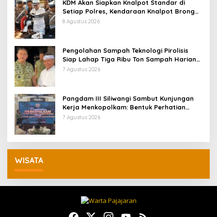
KDM Akan Siapkan Knalpot Standar di
Setiap Polres, Kendaraan Knalpot Brong
Tertangkap Langsung Ganti
8 Agustus 2026
Pengolahan Sampah Teknologi Pirolisis
Siap Lahap Tiga Ribu Ton Sampah Harian
Jawa Barat
7 Agustus 2026
Pangdam III Siliwangi Sambut Kunjungan
Kerja Menkopolkam: Bentuk Perhatian
Pemerintah
7 Agustus 2026
WISATA