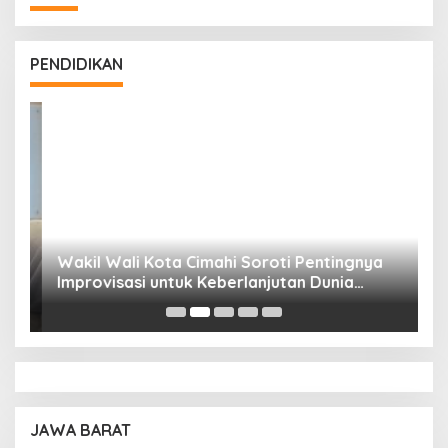
PENDIDIKAN
Wakil Wali Kota Cimahi Soroti Pentingnya
Y
Improvisasi untuk Keberlanjutan Dunia
S
Pendidikan
A
JAWA BARAT