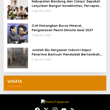
Kabupaten Bandung dan Cianjur Sepakat
Lanjutkan Bangun konektivitas, Percepat
Pertumbuhan Ekonomi Daerah
6 Agustus 2026
OJK Matangkan Bursa Mineral,
Pengawasan Resmi Dimulai Awal 2027
5 Agustus 2026
Jumlah Eks Karyawan Industri Kapur
Penerima Bantuan Mendadak Bertambah,
KDM: Kita Identifikasi
5 Agustus 2026
WISATA