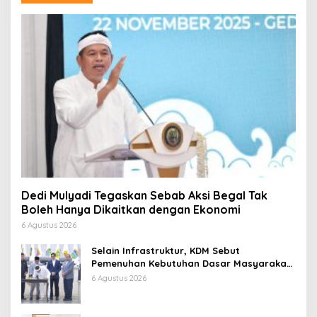
Dedi Mulyadi Tegaskan Sebab Aksi Begal Tak
Boleh Hanya Dikaitkan dengan Ekonomi
6 Agustus 2026
Selain Infrastruktur, KDM Sebut
Pemenuhan Kebutuhan Dasar Masyarakat
Jadi Fokus APBD Jabar 2027
6 Agustus 2026