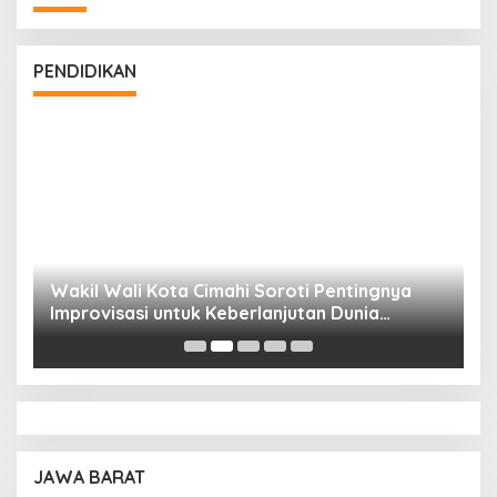
PENDIDIKAN
Wakil Wali Kota Cimahi Soroti Pentingnya
Y
Improvisasi untuk Keberlanjutan Dunia
S
Pendidikan
A
JAWA BARAT