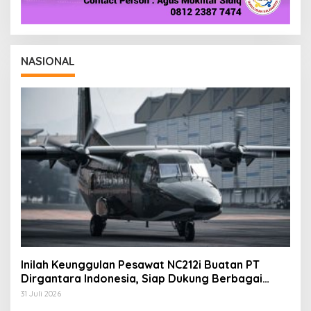
NASIONAL
Inilah Keunggulan Pesawat NC212i Buatan PT
Dirgantara Indonesia, Siap Dukung Berbagai
Operasi TNI
31 Juli 2026