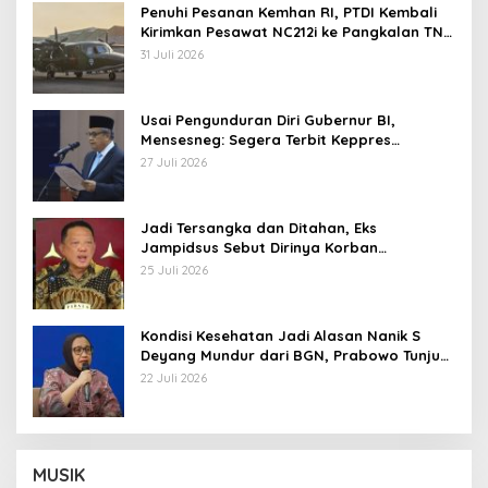
Penuhi Pesanan Kemhan RI, PTDI Kembali
Kirimkan Pesawat NC212i ke Pangkalan TNI
AU
31 Juli 2026
Usai Pengunduran Diri Gubernur BI,
Mensesneg: Segera Terbit Keppres
Pemberhentian dengan Hormat
27 Juli 2026
Jadi Tersangka dan Ditahan, Eks
Jampidsus Sebut Dirinya Korban
Kriminalisasi
25 Juli 2026
Kondisi Kesehatan Jadi Alasan Nanik S
Deyang Mundur dari BGN, Prabowo Tunjuk
Wamentan Sudaryono
22 Juli 2026
MUSIK