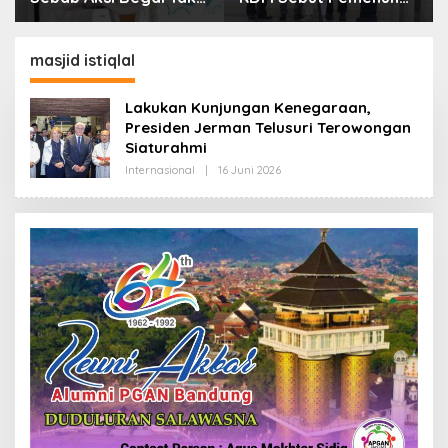
Boleh Hanya Dikaitkan
Kebutuhan Dasar
dengan Ekonomi
Masyarakat Jadi
Fokus APBD Jabar
masjid istiqlal
2027
Lakukan Kunjungan Kenegaraan,
Presiden Jerman Telusuri Terowongan
Siaturahmi
Internasional
|
16 Juni 2026
O
L
E
H
R
E
D
A
K
S
I