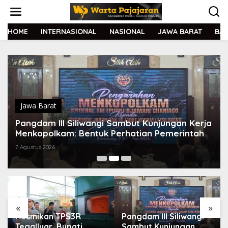
L
e
w
a
HOME
INTERNASIONAL
NASIONAL
JAWA BARAT
BA
t
i
k
e
k
o
n
t
Jawa Barat
e
Pangdam III Siliwangi Sambut Kunjungan Kerja
n
Menkopolkam: Bentuk Perhatian Pemerintah
7 Agustus 2026
«
»
Resmikan TPS3R
Pangdam III Siliwangi
Tegalluar, Bupati
Sambut Kunjungan