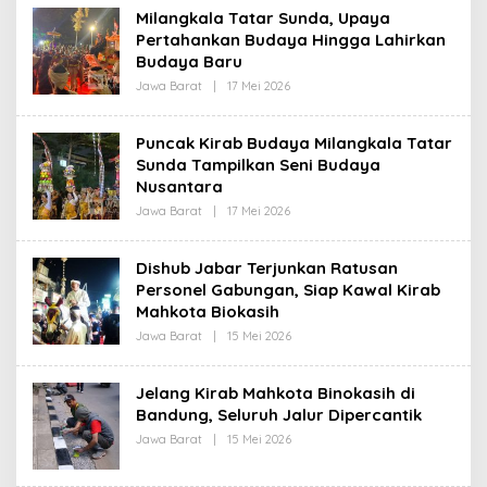
H
Milangkala Tatar Sunda, Upaya
R
Pertahankan Budaya Hingga Lahirkan
E
D
Budaya Baru
A
K
Jawa Barat
|
17 Mei 2026
O
S
L
I
E
H
Puncak Kirab Budaya Milangkala Tatar
R
Sunda Tampilkan Seni Budaya
E
D
Nusantara
A
K
Jawa Barat
|
17 Mei 2026
O
S
L
I
E
H
Dishub Jabar Terjunkan Ratusan
R
Personel Gabungan, Siap Kawal Kirab
E
D
Mahkota Biokasih
A
K
Jawa Barat
|
15 Mei 2026
O
S
L
I
E
H
Jelang Kirab Mahkota Binokasih di
R
Bandung, Seluruh Jalur Dipercantik
E
D
Jawa Barat
|
15 Mei 2026
O
A
L
K
E
S
H