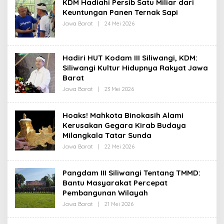
KDM Hadiahi Persib Satu Miliar dari
R
Keuntungan Panen Ternak Sapi
E
D
Jawa Barat
|
24 Mei 2026
O
A
L
K
E
S
H
I
R
Hadiri HUT Kodam III Siliwangi, KDM:
E
D
Siliwangi Kultur Hidupnya Rakyat Jawa
A
Barat
K
S
Jawa Barat
|
23 Mei 2026
O
I
L
E
H
Hoaks! Mahkota Binokasih Alami
R
Kerusakan Gegara Kirab Budaya
E
D
Milangkala Tatar Sunda
A
K
Jawa Barat
|
22 Mei 2026
O
S
L
I
E
H
Pangdam III Siliwangi Tentang TMMD:
R
Bantu Masyarakat Percepat
E
D
Pembangunan Wilayah
A
K
Jawa Barat
|
21 Mei 2026
O
S
L
I
E