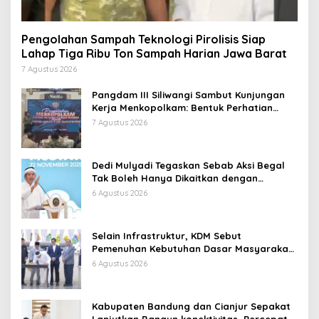
Pengolahan Sampah Teknologi Pirolisis Siap
Lahap Tiga Ribu Ton Sampah Harian Jawa Barat
7 Agustus 2026
Pangdam III Siliwangi Sambut Kunjungan
Kerja Menkopolkam: Bentuk Perhatian
Pemerintah
7 Agustus 2026
Dedi Mulyadi Tegaskan Sebab Aksi Begal
Tak Boleh Hanya Dikaitkan dengan
Ekonomi
6 Agustus 2026
Selain Infrastruktur, KDM Sebut
Pemenuhan Kebutuhan Dasar Masyarakat
Jadi Fokus APBD Jabar 2027
6 Agustus 2026
Kabupaten Bandung dan Cianjur Sepakat
Lanjutkan Bangun konektivitas, Percepat