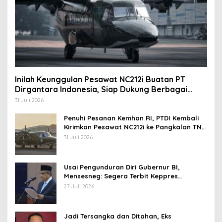
Inilah Keunggulan Pesawat NC212i Buatan PT
Dirgantara Indonesia, Siap Dukung Berbagai
Operasi TNI
31 Juli 2026
Penuhi Pesanan Kemhan RI, PTDI Kembali
Kirimkan Pesawat NC212i ke Pangkalan TNI
AU
31 Juli 2026
Usai Pengunduran Diri Gubernur BI,
Mensesneg: Segera Terbit Keppres
Pemberhentian dengan Hormat
27 Juli 2026
Jadi Tersangka dan Ditahan, Eks