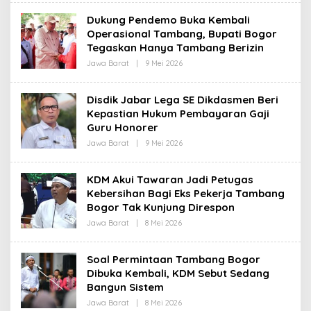
E
H
Dukung Pendemo Buka Kembali
R
Operasional Tambang, Bupati Bogor
E
D
Tegaskan Hanya Tambang Berizin
A
K
Jawa Barat
|
9 Mei 2026
O
S
L
I
E
H
Disdik Jabar Lega SE Dikdasmen Beri
R
Kepastian Hukum Pembayaran Gaji
E
D
Guru Honorer
A
K
Jawa Barat
|
9 Mei 2026
O
S
L
I
E
H
KDM Akui Tawaran Jadi Petugas
R
Kebersihan Bagi Eks Pekerja Tambang
E
D
Bogor Tak Kunjung Direspon
A
K
Jawa Barat
|
8 Mei 2026
O
S
L
I
E
H
Soal Permintaan Tambang Bogor
R
Dibuka Kembali, KDM Sebut Sedang
E
D
Bangun Sistem
A
K
Jawa Barat
|
8 Mei 2026
O
S