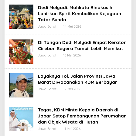
I
R
Dedi Mulyadi: Mahkota Binokasih
E
D
Lahirkan Spirit Kembalikan Kejayaan
A
Tatar Sunda
K
S
Jawa Barat
|
14 Mei 2026
O
I
L
E
H
Di Tangan Dedi Mulyadi Empat Keraton
R
Cirebon Segera Tampil Lebih Memikat
E
D
Jawa Barat
|
13 Mei 2026
O
A
L
K
E
S
H
I
R
Layaknya Tol, Jalan Provinsi Jawa
E
D
Barat Diwacanakan KDM Berbayar
A
Jawa Barat
|
12 Mei 2026
O
K
L
S
E
I
H
R
Tegas, KDM Minta Kepala Daerah di
E
D
Jabar Setop Pembangunan Perumahan
A
dan Objek Wisata di Hutan
K
S
Jawa Barat
|
11 Mei 2026
O
I
L