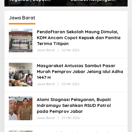
Bandung: Sampah
Kerja Menkopolkam:
Bukan Hanya Urusan
Bentuk Perhatian
Pemerintah
Pemerintah
Jawa Barat
Pendaftaran Sekolah Maung Dimulai,
KDM Ancam Copot Kepsek dan Panitia
Terima Titipan
Jawa Barat
|
26 Mei 2026
O
L
E
H
Masyarakat Antusias Sambut Pasar
R
Murah Pemprov Jabar Jelang Idul Adha
E
D
1447 H
A
K
Jawa Barat
|
26 Mei 2026
O
S
L
I
E
H
Alami Stagnasi Pelayanan, Bupati
R
Indramayu Serahkan RSUD Patrol
E
D
pada Pemprov Jabar
A
K
Jawa Barat
|
25 Mei 2026
O
S
L
I
E
H