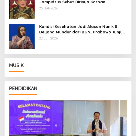
Jampidsus Sebut Dirinya Korban
Kriminalisasi
25 Juli 2026
Kondisi Kesehatan Jadi Alasan Nanik S
Deyang Mundur dari BGN, Prabowo Tunjuk
Wamentan Sudaryono
22 Juli 2026
MUSIK
PENDIDIKAN