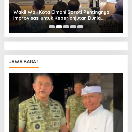
Wakil Wali Kota Cimahi Soroti Pentingnya
Y
Improvisasi untuk Keberlanjutan Dunia
S
Pendidikan
A
JAWA BARAT