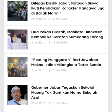
H
Dilepas Disdik Jabar, Ratusan Siswa
R
Ikuti Pendidikan Karakter Pancawaluya
E
D
di Barak Marinir
A
K
Jawa Barat
|
20 Mei 2026
O
S
L
I
E
H
Dua Pekan Dikirab, Mahkota Binokasih
R
Kembali ke Keraton Sumedang Larang
E
D
Jawa Barat
|
19 Mei 2026
O
A
L
K
E
S
H
I
R
“Peuting Munggaran” Beri Jawaban
E
D
Makna Istilah Milangkala Tatar Sunda
A
Jawa Barat
|
17 Mei 2026
O
K
L
S
E
I
H
R
Gubernur Jabar Tegaskan Sekolah
E
D
Maung Tak Gantikan Nama Sekolah
A
Asal
K
S
Jawa Barat
|
17 Mei 2026
O
I
L
E