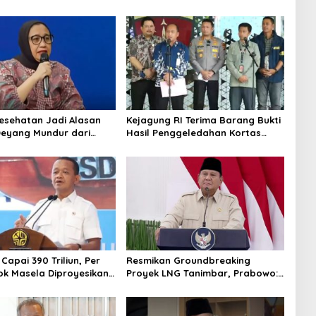
alan TNI AU
Keppres Pemberhentian dengan
Hormat
Kesehatan Jadi Alasan
Kejagung RI Terima Barang Bukti
Deyang Mundur dari
Hasil Penggeledahan Kortas
abowo Tunjuk Wamentan
Tipidkor Usai Tes Keaslian
no
 Capai 390 Triliun, Per
Resmikan Groundbreaking
ok Masela Diproyesikan
Proyek LNG Tanimbar, Prabowo:
 9,5 Juta Ton LNG
Sudah Kita Nantikan 28 Tahun