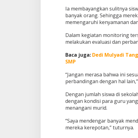
s
Ia membayangkan sulitnya sis
i
banyak orang. Sehingga mereka
a
memengaruhi kenyamanan dan
w
i
Dalam kegiatan monitoring ter
melakukan evaluasi dan perban
Baca juga:
Dedi Mulyadi Tang
SMP
“Jangan merasa bahwa ini ses
perbandingan dengan hal lain,”
Dengan jumlah siswa di sekola
dengan kondisi para guru yan
menangani murid.
“Saya mendengar banyak menda
mereka kerepotan,” tuturnya.