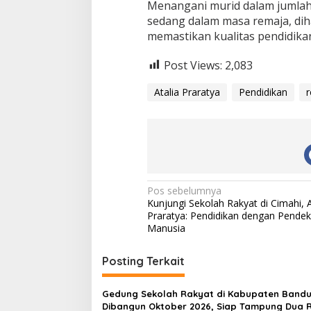
Menangani murid dalam jumlah
sedang dalam masa remaja, dih
memastikan kualitas pendidika
Post Views:
2,083
Atalia Praratya
Pendidikan
N
Pos sebelumnya
Kunjungi Sekolah Rakyat di Cimahi, A
a
Praratya: Pendidikan dengan Pendek
v
Manusia
i
Posting Terkait
g
a
Gedung Sekolah Rakyat di Kabupaten Band
s
Dibangun Oktober 2026, Siap Tampung Dua R