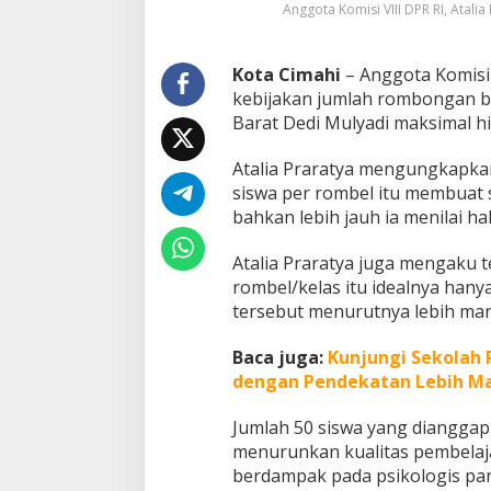
Anggota Komisi VIII DPR RI, Atali
t
a
s
Kota Cimahi
– Anggota Komisi 
H
i
kebijakan jumlah rombongan be
n
Barat Dedi Mulyadi maksimal hi
g
g
Atalia Praratya mengungkapka
a
siswa per rombel itu membuat s
5
0
bahkan lebih jauh ia menilai hal
S
i
Atalia Praratya juga mengaku 
s
rombel/kelas itu idealnya hany
w
tersebut menurutnya lebih man
a
T
i
Baca juga:
Kunjungi Sekolah R
d
dengan Pendekatan Lebih M
a
k
Jumlah 50 siswa yang dianggapny
M
menurunkan kualitas pembelaj
a
n
berdampak pada psikologis par
u