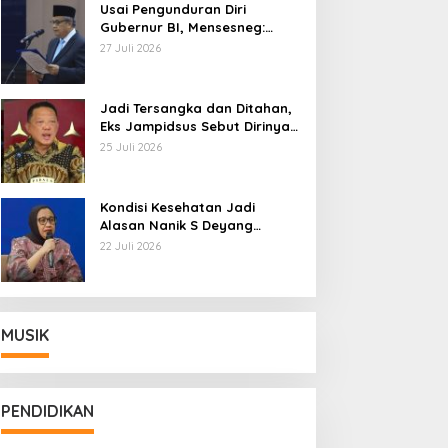
Usai Pengunduran Diri
Gubernur BI, Mensesneg:
Segera Terbit Keppres
27 Juli 2026
Pemberhentian dengan
Hormat
Jadi Tersangka dan Ditahan,
Eks Jampidsus Sebut Dirinya
Korban Kriminalisasi
25 Juli 2026
Kondisi Kesehatan Jadi
Alasan Nanik S Deyang
Mundur dari BGN, Prabowo
22 Juli 2026
Tunjuk Wamentan Sudaryono
MUSIK
PENDIDIKAN