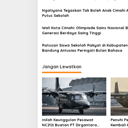
Siswa
i
Ngatiyana Tegaskan Tak Boleh Anak Cimahi 
p
Putus Sekolah
o
Wali Kota Cimahi: Olimpiade Sains Nasional 
s
Generasi Berdaya Saing Tinggi
Ratusan Siswa Sekolah Rakyat di Kabupaten
Bandung Antusias Peringati Bulan Bahasa
Jangan Lewatkan
Inilah Keunggulan Pesawat
Penuhi P
NC212i Buatan PT Dirgantara
Kembali 