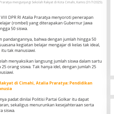
a Praratya mengunjungi Sekolah Rakyat di Kota Cimahi, Kamis (31/7/2025).
VIII DPR RI Atalia Praratya menyoroti penerapan
lajar (rombel) yang diterapakan Gubernur Jawa
ngga 50 siswa.
n pandangannya, bahwa dengan jumlah hingga 50
uasana kegiatan belajar mengajar di kelas tak ideal,
 itu tak manusiawi.
telah menyaksikan langsung jumlah siswa dalam sartu
a 25 orang siswa. Tak hanya idel, dengan jumlah 25
usiawi.
akyat di Cimahi, Atalia Praratya: Pendidikan
anusia
a padat dinilai Politisi Partai Golkar itu dapat
aran, sekaligus menurunkan kesejahteraan serta
a siswa.