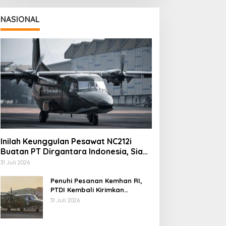
NASIONAL
Inilah Keunggulan Pesawat NC212i
Buatan PT Dirgantara Indonesia, Siap
Dukung Berbagai Operasi TNI
31 Juli 2026
Penuhi Pesanan Kemhan RI,
PTDI Kembali Kirimkan
Pesawat NC212i ke Pangkalan
31 Juli 2026
TNI AU