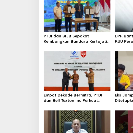
PTDI dan BIJB Sepakat
DPR Ban
Kembangkan Bandara Kertajati
RUU Per
Jadi Pusat Industri
Kedirgantaraan Nasional
Empat Dekade Bermitra, PTDI
Eks Jamp
dan Bell Texton Inc Perkuat
Ditetapk
Kolaborasi Kembangkan Industri
Kejagung
Helikopter