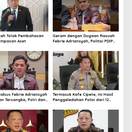
tah Tolak Pembahasan
Geram dengan Dugaan Rasuah
ampasan Aset
Febrie Adriansyah, Politisi PDIP
Minta Eks Jampidsus Dihukum
Mati
idsus Febrie Adriansyah
Termasuk Kafe Cipete, Ini Hasil
an Tersangka, Polri dan
Penggeledahan Polisi dari 12
 Rajut Kongsi
Lokasi