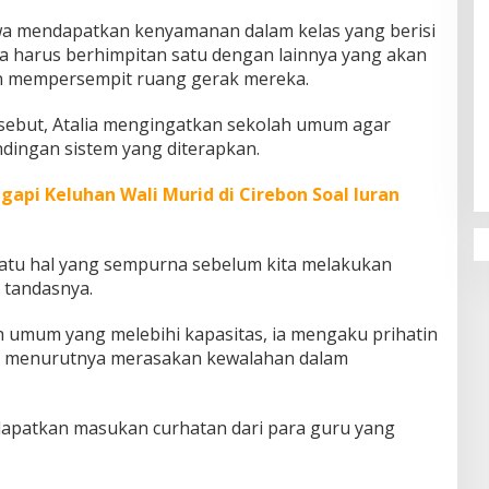
wa mendapatkan kenyamanan dalam kelas yang berisi
 harus berhimpitan satu dengan lainnya yang akan
 mempersempit ruang gerak mereka.
Penguatan Pendidikan Agama dan
sebut, Atalia mengingatkan sekolah umum agar
Karakter Sekolah Nur Al Rahman
dingan sistem yang diterapkan.
Bikin Sekolah di Malaysia Tertarik
Mempelajarinya
gapi Keluhan Wali Murid di Cirebon Soal Iuran
uatu hal yang sempurna sebelum kita melakukan
 tandasnya.
h umum yang melebihi kapasitas, ia mengaku prihatin
g menurutnya merasakan kewalahan dalam
patkan masukan curhatan dari para guru yang