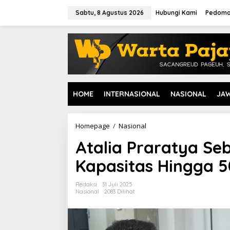
L
e
Sabtu, 8 Agustus 2026
Hubungi Kami
Pedoma
w
a
t
i
k
e
k
o
HOME
INTERNASIONAL
NASIONAL
JA
n
t
e
n
Homepage
/
Nasional
A
t
Atalia Praratya S
a
l
Kapasitas Hingga 5
i
a
P
Redaksi
31 Juli 2025
r
Nasional
2083 Dilihat
a
r
a
t