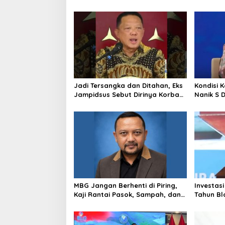
Indonesia, Siap Dukung Berbagai
ke Pangk
Operasi TNI
Jadi Tersangka dan Ditahan, Eks
Kondisi 
Jampidsus Sebut Dirinya Korban
Nanik S 
Kriminalisasi
BGN, Pr
Sudaryo
MBG Jangan Berhenti di Piring,
Investasi
Kaji Rantai Pasok, Sampah, dan
Tahun Bl
Nasib Ekonomi Lokal
Produksi