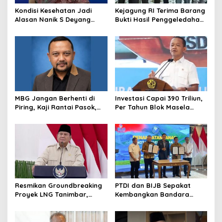
Kondisi Kesehatan Jadi
Kejagung RI Terima Barang
Alasan Nanik S Deyang
Bukti Hasil Penggeledahan
Mundur dari BGN, Prabowo
Kortas Tipidkor Usai Tes
Tunjuk Wamentan
Keaslian
Sudaryono
MBG Jangan Berhenti di
Investasi Capai 390 Triliun,
Piring, Kaji Rantai Pasok,
Per Tahun Blok Masela
Sampah, dan Nasib
Diproyesikan Produksi 9,5
Ekonomi Lokal
Juta Ton LNG
Resmikan Groundbreaking
PTDI dan BIJB Sepakat
Proyek LNG Tanimbar,
Kembangkan Bandara
Prabowo: Sudah Kita
Kertajati Jadi Pusat
Nantikan 28 Tahun
Industri Kedirgantaraan
Nasional