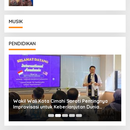
MUSIK
PENDIDIKAN
Wakil Wali Kota Cimahi Soroti Pentingnya
Y
Improvisasi untuk Keberlanjutan Dunia
S
Pendidikan
A