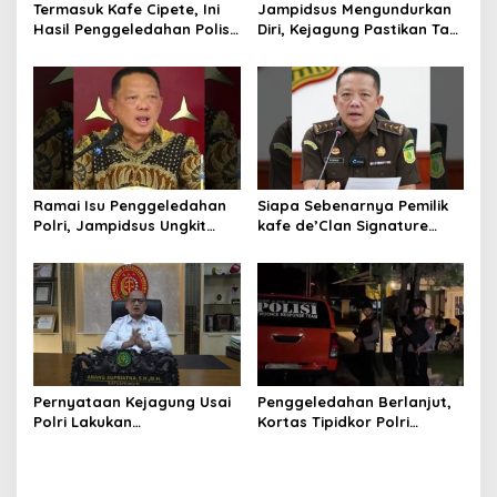
Termasuk Kafe Cipete, Ini
Jampidsus Mengundurkan
Hasil Penggeledahan Polisi
Diri, Kejagung Pastikan Tak
dari 12 Lokasi
Ganggu Penegakkan
Hukum di Gedung Bundar
Ramai Isu Penggeledahan
Siapa Sebenarnya Pemilik
Polri, Jampidsus Ungkit
kafe de’Clan Signature
Penegakkan Hukum
yang Digeledah Polisi?
Kejagung RI
Nama Jampidsus
Mendadak Jadi Sorotan
Pernyataan Kejagung Usai
Penggeledahan Berlanjut,
Polri Lakukan
Kortas Tipidkor Polri
Penggeledahan Terkait
Temukan Puluhan Kilogram
Kasus Dugaan Blackout
Emas Batangan di Rumah
Batubara Hingga TPPU
Mewah Bogor