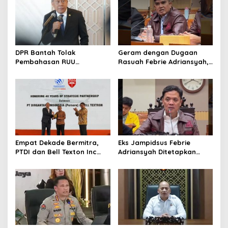
DPR Bantah Tolak
Geram dengan Dugaan
Pembahasan RUU
Rasuah Febrie Adriansyah,
Perampasan Aset
Politisi PDIP Minta Eks
Jampidsus Dihukum Mati
Empat Dekade Bermitra,
Eks Jampidsus Febrie
PTDI dan Bell Texton Inc
Adriansyah Ditetapkan
Perkuat Kolaborasi
Tersangka, Polri dan
Kembangkan Industri
Kejagung Rajut Kongsi
Helikopter