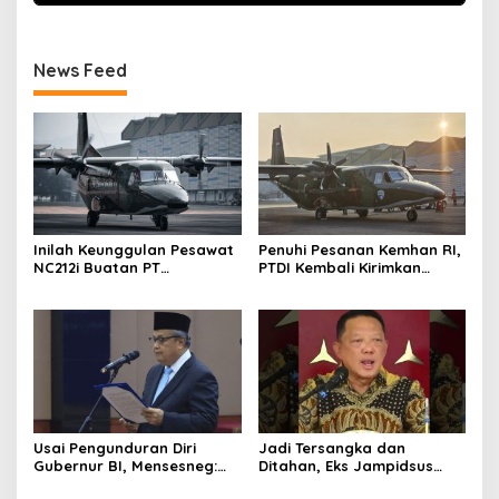
News Feed
Inilah Keunggulan Pesawat
Penuhi Pesanan Kemhan RI,
NC212i Buatan PT
PTDI Kembali Kirimkan
Dirgantara Indonesia, Siap
Pesawat NC212i ke
Dukung Berbagai Operasi
Pangkalan TNI AU
TNI
Usai Pengunduran Diri
Jadi Tersangka dan
Gubernur BI, Mensesneg:
Ditahan, Eks Jampidsus
Segera Terbit Keppres
Sebut Dirinya Korban