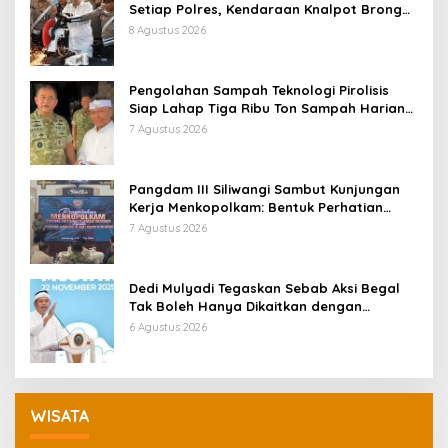
Setiap Polres, Kendaraan Knalpot Brong
Tertangkap Langsung Ganti
8 Agustus 2026
Pengolahan Sampah Teknologi Pirolisis
Siap Lahap Tiga Ribu Ton Sampah Harian
Jawa Barat
7 Agustus 2026
Pangdam III Siliwangi Sambut Kunjungan
Kerja Menkopolkam: Bentuk Perhatian
Pemerintah
7 Agustus 2026
Dedi Mulyadi Tegaskan Sebab Aksi Begal
Tak Boleh Hanya Dikaitkan dengan
Ekonomi
6 Agustus 2026
WISATA