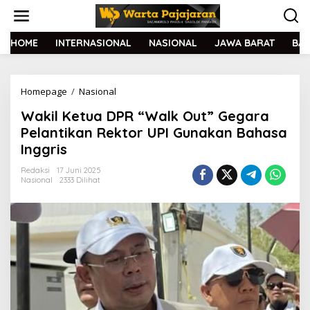
L
e
w
a
HOME
INTERNASIONAL
NASIONAL
JAWA BARAT
BA
t
i
k
Homepage
/
Nasional
W
e
a
k
Wakil Ketua DPR “Walk Out” Gegara
k
o
i
n
Pelantikan Rektor UPI Gunakan Bahasa
l
t
Inggris
K
e
e
n
Redaksi
17 Juni 2025
t
Nasional
2333 Dilihat
u
a
D
P
R
"
W
a
l
k