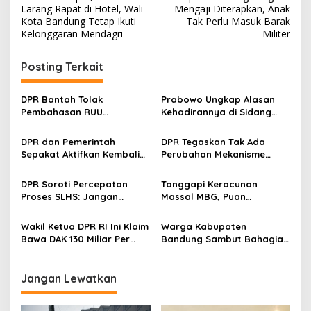
a
Larang Rapat di Hotel, Wali
Mengaji Diterapkan, Anak
v
Kota Bandung Tetap Ikuti
Tak Perlu Masuk Barak
Kelonggaran Mendagri
Militer
i
g
Posting Terkait
a
s
DPR Bantah Tolak
Prabowo Ungkap Alasan
Pembahasan RUU
Kehadirannya di Sidang
i
Perampasan Aset
Paripurna DPR RI
p
DPR dan Pemerintah
DPR Tegaskan Tak Ada
Sepakat Aktifkan Kembali
Perubahan Mekanisme
o
BPJS Kesehatan
Pilkada: Belum Ada
s
Masyarakat Miskin
Rencana Pembahasan
DPR Soroti Percepatan
Tanggapi Keracunan
Proses SLHS: Jangan
Massal MBG, Puan
Diterbitkan Asal-asalan
Maharani Tekankan
Evaluasi dari Hulu
Wakil Ketua DPR RI Ini Klaim
Warga Kabupaten
Bawa DAK 130 Miliar Per
Bandung Sambut Bahagia
Tahun ke Bandung
Kehadiran Jembatan
Cikawao Senilai Rp7,4 Miliar
Jangan Lewatkan