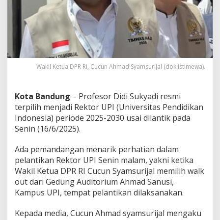
O
u
t
"
G
e
g
a
Wakil Ketua DPR RI, Cucun Ahmad Syamsurijal (dok.istimewa).
r
a
P
Kota Bandung
– Profesor Didi Sukyadi resmi
e
terpilih menjadi Rektor UPI (Universitas Pendidikan
l
Indonesia) periode 2025-2030 usai dilantik pada
a
n
Senin (16/6/2025).
t
i
Ada pemandangan menarik perhatian dalam
k
pelantikan Rektor UPI Senin malam, yakni ketika
a
Wakil Ketua DPR RI Cucun Syamsurijal memilih walk
n
R
out dari Gedung Auditorium Ahmad Sanusi,
e
Kampus UPI, tempat pelantikan dilaksanakan.
k
t
Kepada media, Cucun Ahmad syamsurijal mengaku
o