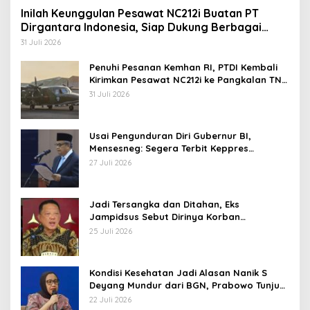
Inilah Keunggulan Pesawat NC212i Buatan PT
Dirgantara Indonesia, Siap Dukung Berbagai
Operasi TNI
31 Juli 2026
Penuhi Pesanan Kemhan RI, PTDI Kembali
Kirimkan Pesawat NC212i ke Pangkalan TNI
AU
31 Juli 2026
Usai Pengunduran Diri Gubernur BI,
Mensesneg: Segera Terbit Keppres
Pemberhentian dengan Hormat
27 Juli 2026
Jadi Tersangka dan Ditahan, Eks
Jampidsus Sebut Dirinya Korban
Kriminalisasi
25 Juli 2026
Kondisi Kesehatan Jadi Alasan Nanik S
Deyang Mundur dari BGN, Prabowo Tunjuk
Wamentan Sudaryono
22 Juli 2026