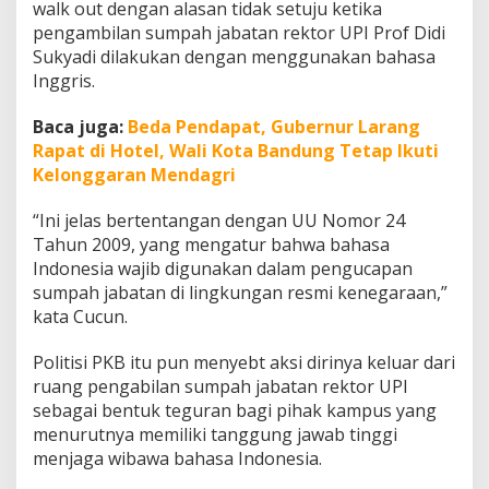
walk out dengan alasan tidak setuju ketika
r
U
pengambilan sumpah jabatan rektor UPI Prof Didi
P
Sukyadi dilakukan dengan menggunakan bahasa
I
Inggris.
G
u
Baca juga:
Beda Pendapat, Gubernur Larang
n
a
Rapat di Hotel, Wali Kota Bandung Tetap Ikuti
k
Kelonggaran Mendagri
a
n
“Ini jelas bertentangan dengan UU Nomor 24
B
Tahun 2009, yang mengatur bahwa bahasa
a
h
Indonesia wajib digunakan dalam pengucapan
a
sumpah jabatan di lingkungan resmi kenegaraan,”
s
kata Cucun.
a
I
Politisi PKB itu pun menyebt aksi dirinya keluar dari
n
g
ruang pengabilan sumpah jabatan rektor UPI
g
sebagai bentuk teguran bagi pihak kampus yang
r
menurutnya memiliki tanggung jawab tinggi
i
menjaga wibawa bahasa Indonesia.
s