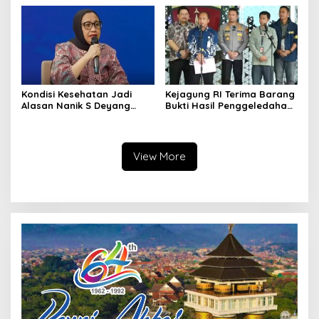
Pemberhentian dengan
Kriminalisasi
Hormat
Kondisi Kesehatan Jadi
Kejagung RI Terima Barang
Alasan Nanik S Deyang
Bukti Hasil Penggeledahan
Mundur dari BGN, Prabowo
Kortas Tipidkor Usai Tes
Tunjuk Wamentan
Keaslian
Sudaryono
View More