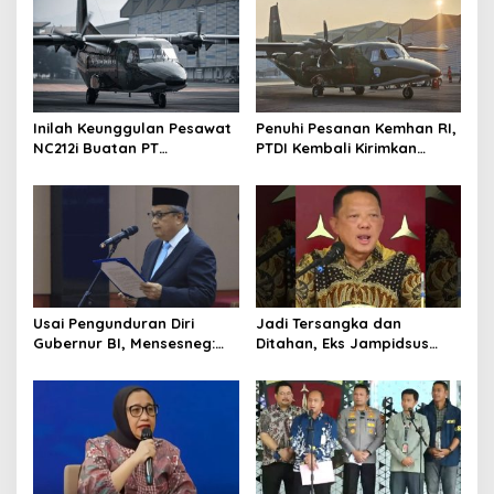
Inilah Keunggulan Pesawat
Penuhi Pesanan Kemhan RI,
NC212i Buatan PT
PTDI Kembali Kirimkan
Dirgantara Indonesia, Siap
Pesawat NC212i ke
Dukung Berbagai Operasi
Pangkalan TNI AU
TNI
Usai Pengunduran Diri
Jadi Tersangka dan
Gubernur BI, Mensesneg:
Ditahan, Eks Jampidsus
Segera Terbit Keppres
Sebut Dirinya Korban
Pemberhentian dengan
Kriminalisasi
Hormat