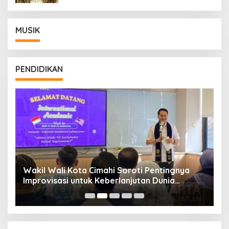
MUSIK
PENDIDIKAN
Wakil Wali Kota Cimahi Soroti Pentingnya
Y
Improvisasi untuk Keberlanjutan Dunia
S
Pendidikan
A