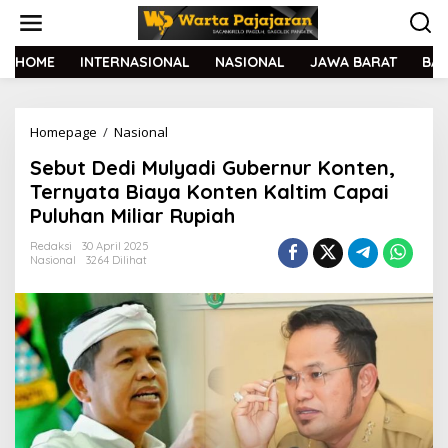
L
e
w
a
HOME
INTERNASIONAL
NASIONAL
JAWA BARAT
BA
t
i
k
Homepage
/
Nasional
S
e
e
k
Sebut Dedi Mulyadi Gubernur Konten,
b
o
u
n
Ternyata Biaya Konten Kaltim Capai
t
t
Puluhan Miliar Rupiah
D
e
e
n
Redaksi
30 April 2025
d
Nasional
3264 Dilihat
i
M
u
l
y
a
d
i
G
u