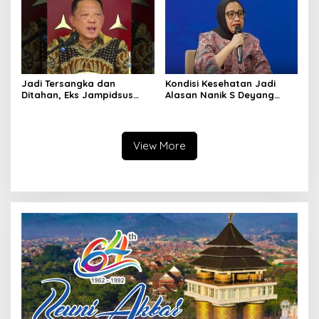
Hormat
Jadi Tersangka dan
Kondisi Kesehatan Jadi
Ditahan, Eks Jampidsus
Alasan Nanik S Deyang
Sebut Dirinya Korban
Mundur dari BGN, Prabowo
Kriminalisasi
Tunjuk Wamentan
Sudaryono
View More