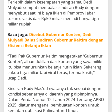
Terlebih dalam kesempatan yang sama, Dedi
M
Mulyadi sempat membalas sindiran Rudy dengan
i
l
menyebut saat ini biaya iklan di Pemprov Jabar
i
turun drastis dari Rp50 miliar menjadi hanya tiga
a
miliar rupiah.
r
R
Baca juga:
Disebut Gubernur Konten, Dedi
u
p
Mulyadi Balas Sindiran Gubernur Kaltim dengan
i
Efisiensi Belanja Iklan
a
h
“Tadi Pak Gubernur Kaltim mengatakan ‘Gubernur
Konten’, alhamdulillah dari konten yang saya miliki
itu bisa menurunkan belanja rutin iklan. Sekarang
cukup tiga miliar tapi viral terus, terima kasih,”
ucap Dedi.
Sindiran Rudy Mas’ud nyatanya tak sesuai dengan
kondisi sebenarnya di daerah yang dipimpinnya.
Dalam Perda Nomor 12 Tahun 2024 Tentang APBD
2025, diatur mengenai pembuatan konten untuk
kegiatan publikasi Kalimantan TImur.