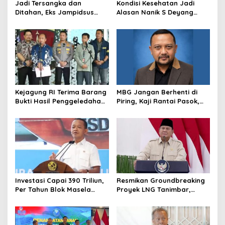
Jadi Tersangka dan
Kondisi Kesehatan Jadi
Ditahan, Eks Jampidsus
Alasan Nanik S Deyang
Sebut Dirinya Korban
Mundur dari BGN, Prabowo
Kriminalisasi
Tunjuk Wamentan
Sudaryono
Kejagung RI Terima Barang
MBG Jangan Berhenti di
Bukti Hasil Penggeledahan
Piring, Kaji Rantai Pasok,
Kortas Tipidkor Usai Tes
Sampah, dan Nasib
Keaslian
Ekonomi Lokal
Investasi Capai 390 Triliun,
Resmikan Groundbreaking
Per Tahun Blok Masela
Proyek LNG Tanimbar,
Diproyesikan Produksi 9,5
Prabowo: Sudah Kita
Juta Ton LNG
Nantikan 28 Tahun