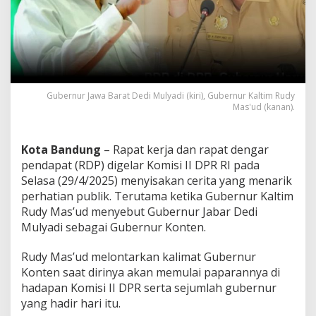
b
e
r
n
u
r
K
o
Gubernur Jawa Barat Dedi Mulyadi (kiri), Gubernur Kaltim Rudy
n
Mas'ud (kanan).
t
e
n
Kota Bandung
– Rapat kerja dan rapat dengar
,
pendapat (RDP) digelar Komisi II DPR RI pada
T
Selasa (29/4/2025) menyisakan cerita yang menarik
e
perhatian publik. Terutama ketika Gubernur Kaltim
r
n
Rudy Mas’ud menyebut Gubernur Jabar Dedi
y
Mulyadi sebagai Gubernur Konten.
a
t
Rudy Mas’ud melontarkan kalimat Gubernur
a
Konten saat dirinya akan memulai paparannya di
B
i
hadapan Komisi II DPR serta sejumlah gubernur
a
yang hadir hari itu.
y