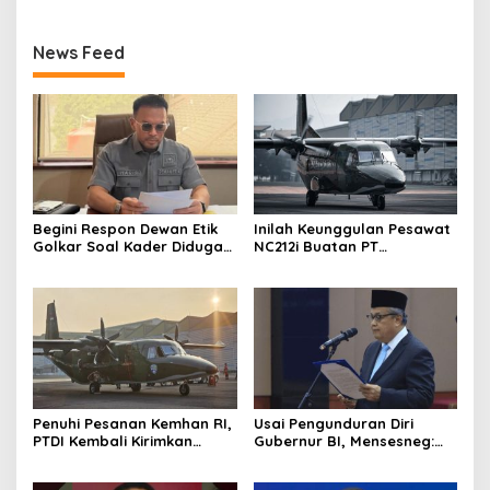
News Feed
Begini Respon Dewan Etik
Inilah Keunggulan Pesawat
Golkar Soal Kader Diduga
NC212i Buatan PT
Terlibat Kasus Tambang
Dirgantara Indonesia, Siap
Emas
Dukung Berbagai Operasi
TNI
Penuhi Pesanan Kemhan RI,
Usai Pengunduran Diri
PTDI Kembali Kirimkan
Gubernur BI, Mensesneg:
Pesawat NC212i ke
Segera Terbit Keppres
Pangkalan TNI AU
Pemberhentian dengan