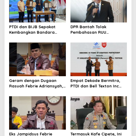
PTDI dan BIJB Sepakat
DPR Bantah Tolak
Kembangkan Bandara
Pembahasan RUU
Kertajati Jadi Pusat
Perampasan Aset
Industri Kedirgantaraan
Nasional
Geram dengan Dugaan
Empat Dekade Bermitra,
Rasuah Febrie Adriansyah,
PTDI dan Bell Texton Inc
Politisi PDIP Minta Eks
Perkuat Kolaborasi
Jampidsus Dihukum Mati
Kembangkan Industri
Helikopter
Eks Jampidsus Febrie
Termasuk Kafe Cipete, Ini