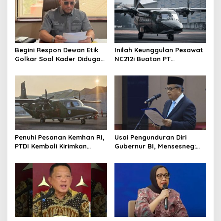
Begini Respon Dewan Etik
Inilah Keunggulan Pesawat
Golkar Soal Kader Diduga
NC212i Buatan PT
Terlibat Kasus Tambang
Dirgantara Indonesia, Siap
Emas
Dukung Berbagai Operasi
TNI
Penuhi Pesanan Kemhan RI,
Usai Pengunduran Diri
PTDI Kembali Kirimkan
Gubernur BI, Mensesneg:
Pesawat NC212i ke
Segera Terbit Keppres
Pangkalan TNI AU
Pemberhentian dengan
Hormat