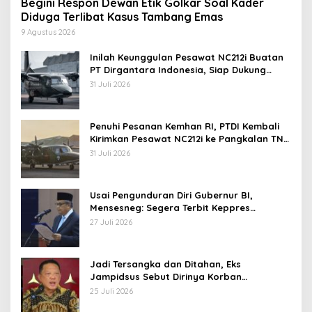
Begini Respon Dewan Etik Golkar Soal Kader
Diduga Terlibat Kasus Tambang Emas
9 Agustus 2026
Inilah Keunggulan Pesawat NC212i Buatan
PT Dirgantara Indonesia, Siap Dukung
Berbagai Operasi TNI
31 Juli 2026
Penuhi Pesanan Kemhan RI, PTDI Kembali
Kirimkan Pesawat NC212i ke Pangkalan TNI
AU
31 Juli 2026
Usai Pengunduran Diri Gubernur BI,
Mensesneg: Segera Terbit Keppres
Pemberhentian dengan Hormat
27 Juli 2026
Jadi Tersangka dan Ditahan, Eks
Jampidsus Sebut Dirinya Korban
Kriminalisasi
25 Juli 2026