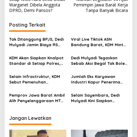
a
Warganet Dibela Anggota
Pemimpin Jawa Barat Kerja
v
DPRD, Demi Pansos?
Tanpa Banyak Bicara
i
Posting Terkait
g
a
Tak Ditanggung BPJS, Dedi
Viral Live Tiktok ASN
s
Mulyadi Jamin Biaya RS
Bandung Barat, KDM Minta
Korban Kejahatan Dibayar
Bupati Sanksi Tegas: Bila
i
Pemprov Jabar
Perlu Pemberhentian
KDM Akan Siapkan Knalpot
Dedi Mulyadi Tegaskan
p
Standar di Setiap Polres,
Sebab Aksi Begal Tak Boleh
Kendaraan Knalpot Brong
Hanya Dikaitkan dengan
o
Tertangkap Langsung Ganti
Ekonomi
Selain Infrastruktur, KDM
Jumlah Eks Karyawan
s
Sebut Pemenuhan
Industri Kapur Penerima
Kebutuhan Dasar
Bantuan Mendadak
Masyarakat Jadi Fokus
Bertambah, KDM: Kita
Pemprov Jawa Barat Ambil
Selain Sayembara, Dedi
APBD Jabar 2027
Identifikasi
Alih Penyelenggaraan MTQ
Mulyadi Kini Siapkan
2027 Pasca Garut Mundur
Hadiah Bagi Warga
Jadi Tuan Rumah
Sebarkan Lokasi Penjualan
Narkotika
Jangan Lewatkan