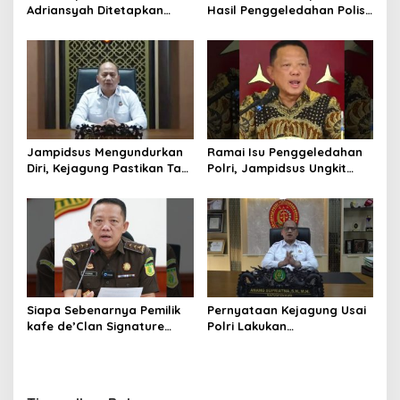
Adriansyah Ditetapkan
Hasil Penggeledahan Polisi
Tersangka, Polri dan
dari 12 Lokasi
Kejagung Rajut Kongsi
Jampidsus Mengundurkan
Ramai Isu Penggeledahan
Diri, Kejagung Pastikan Tak
Polri, Jampidsus Ungkit
Ganggu Penegakkan
Penegakkan Hukum
Hukum di Gedung Bundar
Kejagung RI
Siapa Sebenarnya Pemilik
Pernyataan Kejagung Usai
kafe de’Clan Signature
Polri Lakukan
yang Digeledah Polisi?
Penggeledahan Terkait
Nama Jampidsus
Kasus Dugaan Blackout
Mendadak Jadi Sorotan
Batubara Hingga TPPU