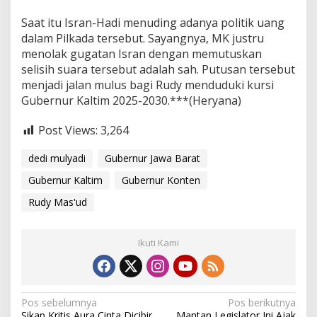
Saat itu Isran-Hadi menuding adanya politik uang
dalam Pilkada tersebut. Sayangnya, MK justru
menolak gugatan Isran dengan memutuskan
selisih suara tersebut adalah sah. Putusan tersebut
menjadi jalan mulus bagi Rudy menduduki kursi
Gubernur Kaltim 2025-2030.***(Heryana)
Post Views:
3,264
dedi mulyadi
Gubernur Jawa Barat
Gubernur Kaltim
Gubernur Konten
Rudy Mas'ud
Ikuti Kami
N
Pos sebelumnya
Pos berikutnya
Sikap Kritis Aura Cinta Dicibir
Mantan Legislator Ini Ajak