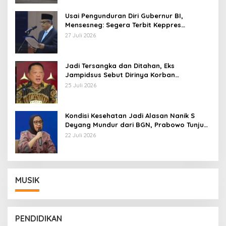
Usai Pengunduran Diri Gubernur BI,
Mensesneg: Segera Terbit Keppres
Pemberhentian dengan Hormat
27 Juli 2026
Jadi Tersangka dan Ditahan, Eks
Jampidsus Sebut Dirinya Korban
Kriminalisasi
25 Juli 2026
Kondisi Kesehatan Jadi Alasan Nanik S
Deyang Mundur dari BGN, Prabowo Tunjuk
Wamentan Sudaryono
22 Juli 2026
MUSIK
PENDIDIKAN