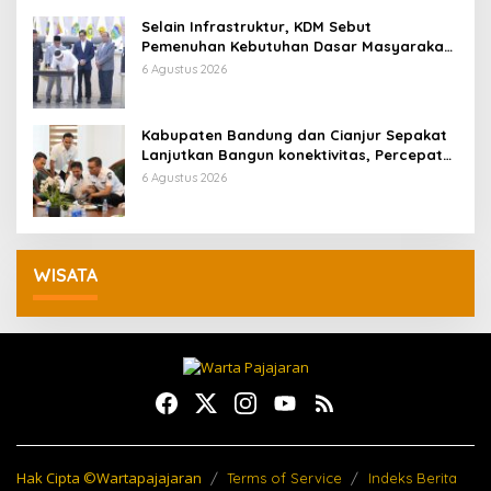
Selain Infrastruktur, KDM Sebut
Pemenuhan Kebutuhan Dasar Masyarakat
Jadi Fokus APBD Jabar 2027
6 Agustus 2026
Kabupaten Bandung dan Cianjur Sepakat
Lanjutkan Bangun konektivitas, Percepat
Pertumbuhan Ekonomi Daerah
6 Agustus 2026
WISATA
Hak Cipta ©Wartapajajaran
Terms of Service
Indeks Berita