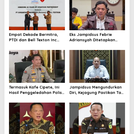
Empat Dekade Bermitra,
Eks Jampidsus Febrie
PTDI dan Bell Texton Inc
Adriansyah Ditetapkan
Perkuat Kolaborasi
Tersangka, Polri dan
Kembangkan Industri
Kejagung Rajut Kongsi
Helikopter
Termasuk Kafe Cipete, Ini
Jampidsus Mengundurkan
Hasil Penggeledahan Polisi
Diri, Kejagung Pastikan Tak
dari 12 Lokasi
Ganggu Penegakkan
Hukum di Gedung Bundar