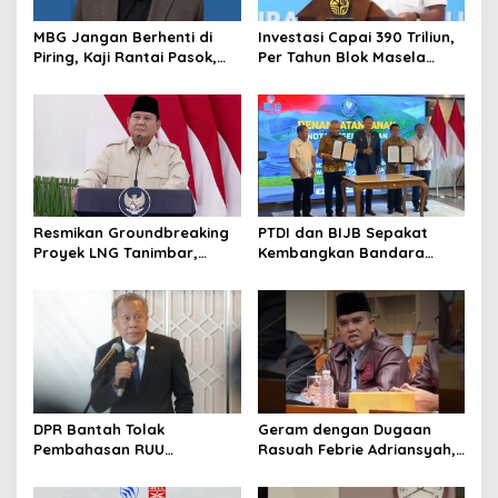
MBG Jangan Berhenti di
Investasi Capai 390 Triliun,
Piring, Kaji Rantai Pasok,
Per Tahun Blok Masela
Sampah, dan Nasib
Diproyesikan Produksi 9,5
Ekonomi Lokal
Juta Ton LNG
Resmikan Groundbreaking
PTDI dan BIJB Sepakat
Proyek LNG Tanimbar,
Kembangkan Bandara
Prabowo: Sudah Kita
Kertajati Jadi Pusat
Nantikan 28 Tahun
Industri Kedirgantaraan
Nasional
DPR Bantah Tolak
Geram dengan Dugaan
Pembahasan RUU
Rasuah Febrie Adriansyah,
Perampasan Aset
Politisi PDIP Minta Eks
Jampidsus Dihukum Mati