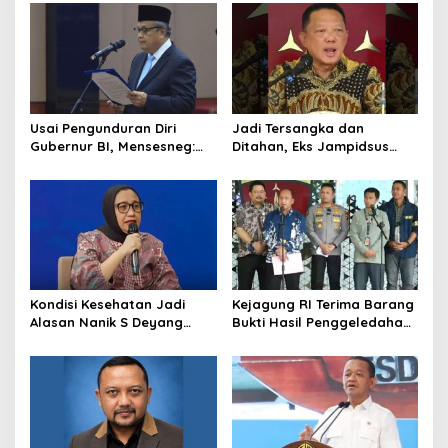
Dukung Berbagai Operasi
Pangkalan TNI AU
TNI
Usai Pengunduran Diri
Jadi Tersangka dan
Gubernur BI, Mensesneg:
Ditahan, Eks Jampidsus
Segera Terbit Keppres
Sebut Dirinya Korban
Pemberhentian dengan
Kriminalisasi
Hormat
Kondisi Kesehatan Jadi
Kejagung RI Terima Barang
Alasan Nanik S Deyang
Bukti Hasil Penggeledahan
Mundur dari BGN, Prabowo
Kortas Tipidkor Usai Tes
Tunjuk Wamentan
Keaslian
Sudaryono