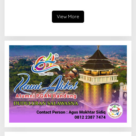
Tunjuk Wamentan
Keaslian
Sudaryono
View More