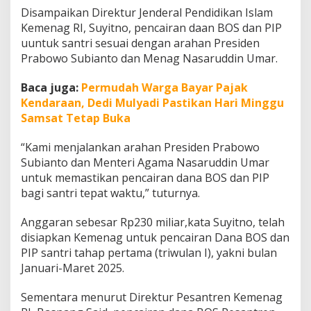
S
Disampaikan Direktur Jenderal Pendidikan Islam
a
Kemenag RI, Suyitno, pencairan daan BOS dan PIP
n
uuntuk santri sesuai dengan arahan Presiden
t
r
Prabowo Subianto dan Menag Nasaruddin Umar.
i
J
Baca juga:
Permudah Warga Bayar Pajak
e
Kendaraan, Dedi Mulyadi Pastikan Hari Minggu
l
Samsat Tetap Buka
a
n
g
“Kami menjalankan arahan Presiden Prabowo
L
Subianto dan Menteri Agama Nasaruddin Umar
e
untuk memastikan pencairan dana BOS dan PIP
b
bagi santri tepat waktu,” tuturnya.
a
r
a
Anggaran sebesar Rp230 miliar,kata Suyitno, telah
n
disiapkan Kemenag untuk pencairan Dana BOS dan
PIP santri tahap pertama (triwulan I), yakni bulan
Januari-Maret 2025.
Sementara menurut Direktur Pesantren Kemenag