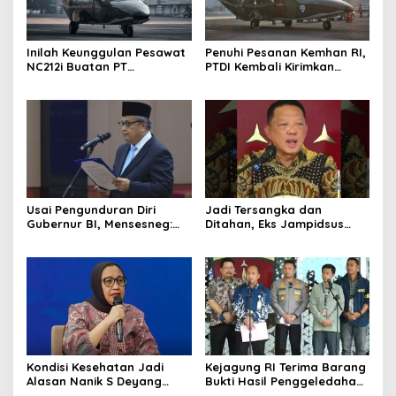
Inilah Keunggulan Pesawat
Penuhi Pesanan Kemhan RI,
NC212i Buatan PT
PTDI Kembali Kirimkan
Dirgantara Indonesia, Siap
Pesawat NC212i ke
Dukung Berbagai Operasi
Pangkalan TNI AU
TNI
Usai Pengunduran Diri
Jadi Tersangka dan
Gubernur BI, Mensesneg:
Ditahan, Eks Jampidsus
Segera Terbit Keppres
Sebut Dirinya Korban
Pemberhentian dengan
Kriminalisasi
Hormat
Kondisi Kesehatan Jadi
Kejagung RI Terima Barang
Alasan Nanik S Deyang
Bukti Hasil Penggeledahan
Mundur dari BGN, Prabowo
Kortas Tipidkor Usai Tes