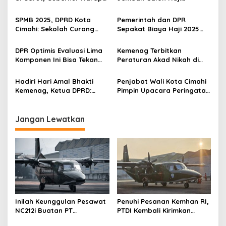
i
Lahirkan Santri Berkualitas
Indonesia Telah Tiba di
p
Tanah Suci
SPMB 2025, DPRD Kota
Pemerintah dan DPR
Cimahi: Sekolah Curang
Sepakat Biaya Haji 2025
o
Dana BOS Hilang
Turun, Ini Besarannya
s
DPR Optimis Evaluasi Lima
Kemenag Terbitkan
Komponen Ini Bisa Tekan
Peraturan Akad Nikah di
Biaya Haji 2025
Luar Hari Kerja, Begini
Penjelasannya
Hadiri Hari Amal Bhakti
Penjabat Wali Kota Cimahi
Kemenag, Ketua DPRD:
Pimpin Upacara Peringatan
Semoga Mampu Menebar
Hari Amal Bakti ke-79
Kebaikan Bagi Umat
Kemenag
Jangan Lewatkan
Inilah Keunggulan Pesawat
Penuhi Pesanan Kemhan RI,
NC212i Buatan PT
PTDI Kembali Kirimkan
Dirgantara Indonesia, Siap
Pesawat NC212i ke