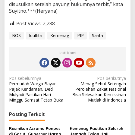
disusulkan setelah payung hukumnya terbit,” kata
Suyitno.***(Heryana)
Post Views:
2,288
BOS
Idulfitri
Kemenag
PIP
Santri
Ikuti Kami
N
Pos sebelumnya
Pos berikutnya
Permudah Warga Bayar
Menag Sebut Setengah
a
Pajak Kendaraan, Dedi
Perolehan Zakat Nasional
v
Mulyadi Pastikan Hari
Bisa Selesaikan Kemiskinan
Minggu Samsat Tetap Buka
Mutlak di Indonesia
i
g
Posting Terkait
a
s
Resmikan Asrama Ponpes
Kemenag Pastikan Seluruh
di Garut, Gubernur Harap
Jemaah Calon Haji