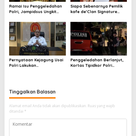
Ramai Isu Penggeledahan
Siapa Sebenarnya Pemilik
Polri, Jampidsus Ungkit
kafe de’Clan Signature
Penegakkan Hukum
yang Digeledah Polisi?
Kejagung RI
Nama Jampidsus
Mendadak Jadi Sorotan
Pernyataan Kejagung Usai
Penggeledahan Berlanjut,
Polri Lakukan
Kortas Tipidkor Polri
Penggeledahan Terkait
Temukan Puluhan Kilogram
Kasus Dugaan Blackout
Emas Batangan di Rumah
Batubara Hingga TPPU
Mewah Bogor
Tinggalkan Balasan
Alamat email Anda tidak akan dipublikasikan.
Ruas yang wajib
ditandai
*