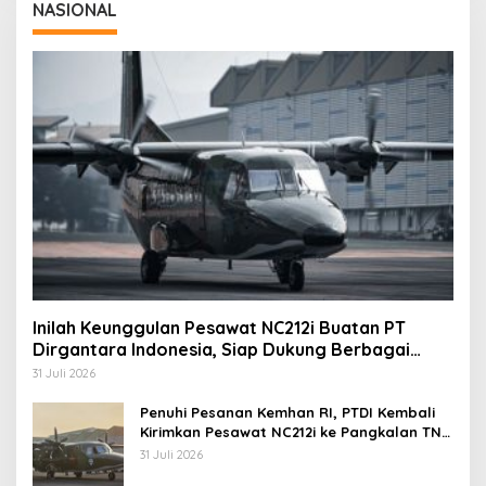
NASIONAL
Inilah Keunggulan Pesawat NC212i Buatan PT
Dirgantara Indonesia, Siap Dukung Berbagai
Operasi TNI
31 Juli 2026
Penuhi Pesanan Kemhan RI, PTDI Kembali
Kirimkan Pesawat NC212i ke Pangkalan TNI
AU
31 Juli 2026