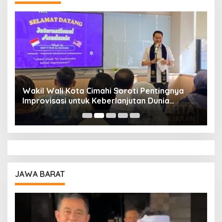
Wakil Wali Kota Cimahi Soroti Pentingnya
Y
Improvisasi untuk Keberlanjutan Dunia
S
Pendidikan
A
JAWA BARAT