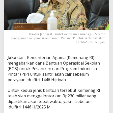
i
l
i
a
r
C
a
i
Direktur Jenderal Pendidikan Islam Kemenag RI Suyitno
r
mengumumkan pencairan dana BOS dan PIP untuk santri sebelum
Idulfitri1446 Hijriyah.
k
a
n
D
Jakarta
– Kementerian Agama (Kemenang RI)
a
mengabarkan dana Bantuan Operasioal Sekolah
n
(BOS) untuk Pesantren dan Program Indonesia
a
Pintar (PIP) untuk santri akan cair sebelum
B
O
perayaan Idulfitri 1446 Hijriyah.
S
d
Untuk kedua jenis bantuan tersebut Kemenag RI
a
telah siap menggelontorkan Rp230 miliar yang
n
dipastikan akan tepat waktu, yaknii sebelum
P
I
Idulfitri 1446 H/2025 M.
P