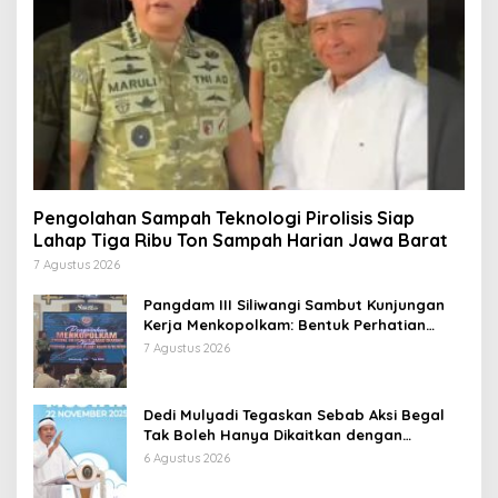
Pengolahan Sampah Teknologi Pirolisis Siap
Lahap Tiga Ribu Ton Sampah Harian Jawa Barat
7 Agustus 2026
Pangdam III Siliwangi Sambut Kunjungan
Kerja Menkopolkam: Bentuk Perhatian
Pemerintah
7 Agustus 2026
Dedi Mulyadi Tegaskan Sebab Aksi Begal
Tak Boleh Hanya Dikaitkan dengan
Ekonomi
6 Agustus 2026