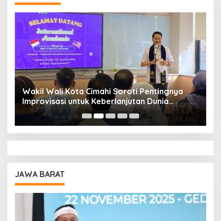
Wakil Wali Kota Cimahi Soroti Pentingnya
Y
Improvisasi untuk Keberlanjutan Dunia
S
Pendidikan
A
JAWA BARAT