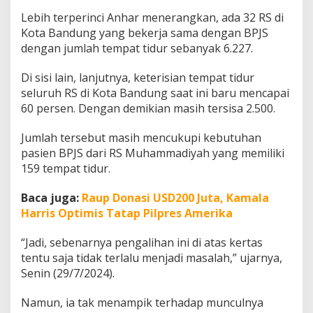
a
Lebih terperinci Anhar menerangkan, ada 32 RS di
n
Kota Bandung yang bekerja sama dengan BPJS
P
r
dengan jumlah tempat tidur sebanyak 6.227.
i
m
Di sisi lain, lanjutnya, keterisian tempat tidur
a
seluruh RS di Kota Bandung saat ini baru mencapai
60 persen. Dengan demikian masih tersisa 2.500.
Jumlah tersebut masih mencukupi kebutuhan
pasien BPJS dari RS Muhammadiyah yang memiliki
159 tempat tidur.
Baca juga:
Raup Donasi USD200 Juta, Kamala
Harris Optimis Tatap Pilpres Amerika
“Jadi, sebenarnya pengalihan ini di atas kertas
tentu saja tidak terlalu menjadi masalah,” ujarnya,
Senin (29/7/2024).
Namun, ia tak menampik terhadap munculnya