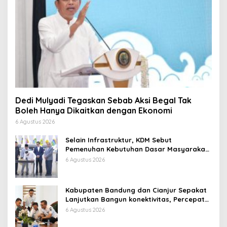
Dedi Mulyadi Tegaskan Sebab Aksi Begal Tak
Boleh Hanya Dikaitkan dengan Ekonomi
6 Agustus 2026
Selain Infrastruktur, KDM Sebut
Pemenuhan Kebutuhan Dasar Masyarakat
Jadi Fokus APBD Jabar 2027
6 Agustus 2026
Kabupaten Bandung dan Cianjur Sepakat
Lanjutkan Bangun konektivitas, Percepat
Pertumbuhan Ekonomi Daerah
6 Agustus 2026