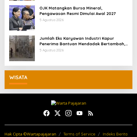
OJK Matangkan Bursa Mineral,
Pengawasan Resmi Dimulai Awal 2027
5 Agustus 2026
Jumlah Eks Karyawan Industri Kapur
Penerima Bantuan Mendadak Bertambah,
KDM: Kita Identifikasi
5 Agustus 2026
WISATA
Hak Cipta ©Wartapajajaran
Terms of Service
Indeks Berita