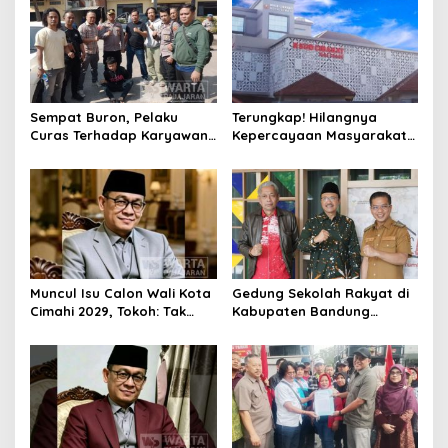
Sempat Buron, Pelaku
Terungkap! Hilangnya
Curas Terhadap Karyawan
Kepercayaan Masyarakat
Pabrik di Majalaya Berhasil
Latarbelakangi Rencana
Ditangkap Polisi
Rebranding RSUD Cibabat
Muncul Isu Calon Wali Kota
Gedung Sekolah Rakyat di
Cimahi 2029, Tokoh: Tak
Kabupaten Bandung
Cukup Hanya Bermodal
Dibangun Oktober 2026,
Legitimasi Parpol
Siap Tampung Dua Ribu
Siswa