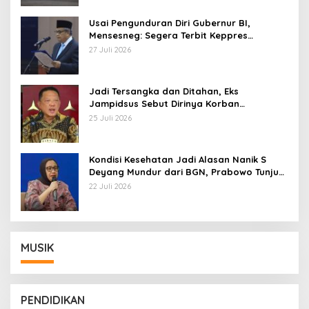
Usai Pengunduran Diri Gubernur BI,
Mensesneg: Segera Terbit Keppres
Pemberhentian dengan Hormat
27 Juli 2026
Jadi Tersangka dan Ditahan, Eks
Jampidsus Sebut Dirinya Korban
Kriminalisasi
25 Juli 2026
Kondisi Kesehatan Jadi Alasan Nanik S
Deyang Mundur dari BGN, Prabowo Tunjuk
Wamentan Sudaryono
22 Juli 2026
MUSIK
PENDIDIKAN