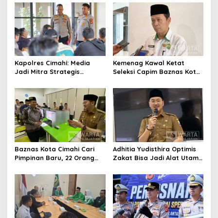
Pengurangan Belanja
Daerah
Kapolres Cimahi: Media
Kemenag Kawal Ketat
Jadi Mitra Strategis
Seleksi Capim Baznas Kota
Bangun Kepercayaan
Cimahi: Kita Ingin
Publik
Komisioner Baznas
Berintegritas
Baznas Kota Cimahi Cari
Adhitia Yudisthira Optimis
Pimpinan Baru, 22 Orang
Zakat Bisa Jadi Alat Utama
Ikuti Seleksi
Selesaikan Masalah Sosial
Kota Cimahi