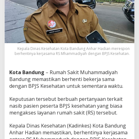
a
h
H
e
n
t
i
k
a
Kepala Dinas Kesehatan Kota Bandung Anhar Hadian merespon
n
berhentinya kerjasama RS Mhammadiyah dengan BPJS Kesehatan.
K
e
r
Kota Bandung
– Rumah Sakit Muhammadiyah
j
Bandung memastikan berhenti bekerja sama
a
dengan BPJS Kesehatan untuk sementara waktu.
S
a
m
Keputusan tersebut berbuah pertanyaan terkait
a
nasib pasien peserta BPJS kesehatan yang biasa
d
mengakses layanan rumah sakit (RS) tersebut.
e
n
Kepala Dinas Kesehatan (Kadinkes) Kota Bandung
g
a
Anhar Hadian memastikan, berhentinya kerjasama
n