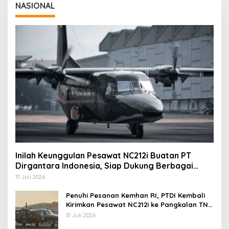
NASIONAL
Inilah Keunggulan Pesawat NC212i Buatan PT
Dirgantara Indonesia, Siap Dukung Berbagai
Operasi TNI
31 Juli 2026
Penuhi Pesanan Kemhan RI, PTDI Kembali
Kirimkan Pesawat NC212i ke Pangkalan TNI
AU
31 Juli 2026