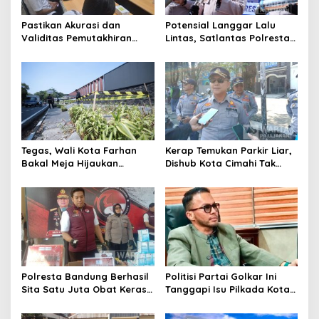
Pastikan Akurasi dan
Potensial Langgar Lalu
Validitas Pemutakhiran
Lintas, Satlantas Polresta
Data Parpol, Bawaslu Kota
Bandung Tindak Ribuan
Cimahi Lakukan
Motor Berknalpot Brong
Pengawasan
Tegas, Wali Kota Farhan
Kerap Temukan Parkir Liar,
Bakal Meja Hijaukan
Dishub Kota Cimahi Tak
Penebang Pohon di Jalan
Henti Lakukan Edukasi dan
Riau
Pembinaan
Polresta Bandung Berhasil
Politisi Partai Golkar Ini
Sita Satu Juta Obat Keras
Tanggapi Isu Pilkada Kota
Serta Ungkap Ratusan
Cimahi 2029: Terlalu Dini
Kasus Narkoba