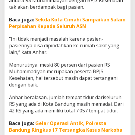
antara RS Muhammadyah dengan BPJS Kesehatan
B
tak akan berdampak bagi pasien.
P
J
Baca juga:
Sekda Kota Cimahi Sampaikan Salam
S
,
Perpisahan Kepada Seluruh ASN
K
a
“Ini tidak menjadi masalah karena pasien-
d
pasiennya bisa dipindahkan ke rumah sakit yang
i
lain,” kata Anhar.
n
k
e
Menurutnya, meski 80 persen dari pasien RS
s
Muhammadiyah merupakan peserta BPJS
S
Kesehatan, hal tersebut masih dapat tertangani
i
dengan baik.
a
p
k
Anhar beralasan, jumlah tempat tidur dariseluruh
a
RS yang ada di Kota Bandung masih memadai. Dari
n
42 RS yang ada memiliki total 7.057 tempat tidur.
L
a
y
Baca juga:
Gelar Operasi Antik, Polresta
a
Bandung Ringkus 17 Tersangka Kasus Narkoba
n