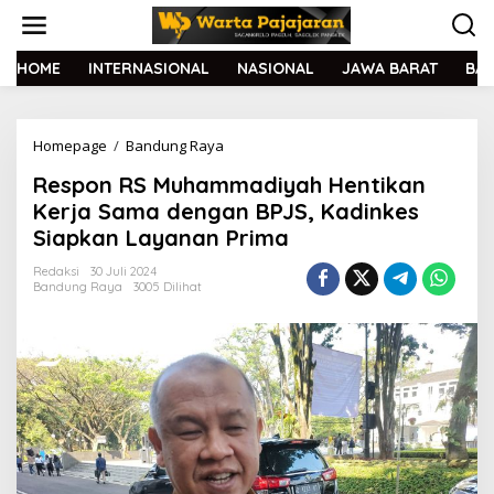
L
e
w
a
HOME
INTERNASIONAL
NASIONAL
JAWA BARAT
BA
t
i
k
Homepage
/
Bandung Raya
R
e
e
k
Respon RS Muhammadiyah Hentikan
s
o
p
n
Kerja Sama dengan BPJS, Kadinkes
o
t
Siapkan Layanan Prima
n
e
R
n
Redaksi
30 Juli 2024
S
Bandung Raya
3005 Dilihat
M
u
h
a
m
m
a
d
i
y