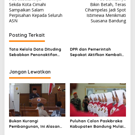
N
Sekda Kota Cimahi
Bikin Betah, Teras
a
Sampaikan Salam
Cihampelas Jadi Spot
v
Perpisahan Kepada Seluruh
Istimewa Menikmati
ASN
Suasana Bandung
i
g
Posting Terkait
a
s
Tata Kelola Data Dituding
DPR dan Pemerintah
Sebabkan Penonaktifan
Sepakat Aktifkan Kembali
i
Penerima Bantuan BPJS
BPJS Kesehatan
p
Kesehatan
Masyarakat Miskin
Jangan Lewatkan
o
s
Bukan Kurangi
Puluhan Calon Paskibraka
Pembangunan, Ini Alasan
Kabupaten Bandung Mulai
Pemkot Cimahi Lakukan
Ikuti Pemusatan Latihan