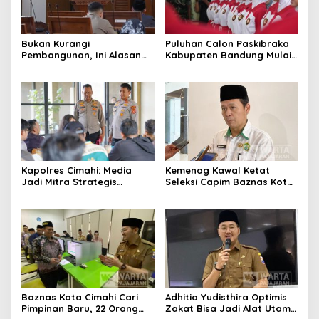
Bukan Kurangi
Puluhan Calon Paskibraka
Pembangunan, Ini Alasan
Kabupaten Bandung Mulai
Pemkot Cimahi Lakukan
Ikuti Pemusatan Latihan
Pengurangan Belanja
Daerah
Kapolres Cimahi: Media
Kemenag Kawal Ketat
Jadi Mitra Strategis
Seleksi Capim Baznas Kota
Bangun Kepercayaan
Cimahi: Kita Ingin
Publik
Komisioner Baznas
Berintegritas
Baznas Kota Cimahi Cari
Adhitia Yudisthira Optimis
Pimpinan Baru, 22 Orang
Zakat Bisa Jadi Alat Utama