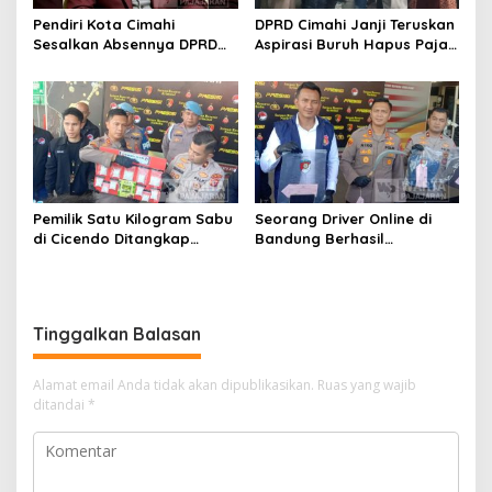
Pendiri Kota Cimahi
DPRD Cimahi Janji Teruskan
Sesalkan Absennya DPRD
Aspirasi Buruh Hapus Pajak
dalam Dialog Pembahasan
Penghasilan ke Presiden
Rebranding RSUD Cibabat
dan DPR
Pemilik Satu Kilogram Sabu
Seorang Driver Online di
di Cicendo Ditangkap
Bandung Berhasil
Satnarkoba Polres Cimahi
Selamatkan Diri dari Upaya
Pelaku Pencurian
Tinggalkan Balasan
Alamat email Anda tidak akan dipublikasikan.
Ruas yang wajib
ditandai
*