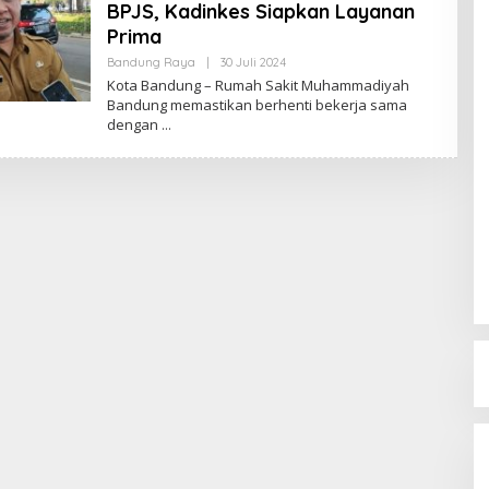
BPJS, Kadinkes Siapkan Layanan
Prima
Bandung Raya
|
30 Juli 2024
O
L
Kota Bandung – Rumah Sakit Muhammadiyah
E
Bandung memastikan berhenti bekerja sama
H
dengan
R
E
D
A
K
S
I