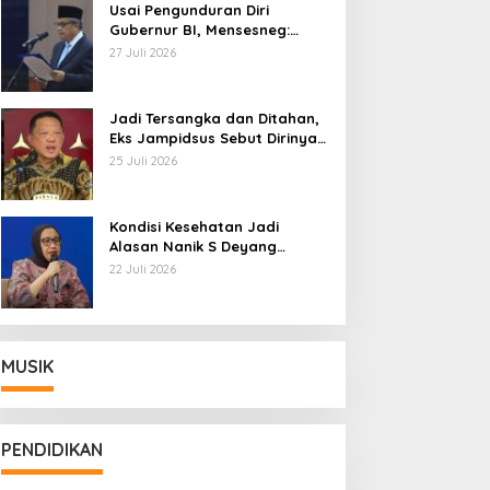
Usai Pengunduran Diri
Gubernur BI, Mensesneg:
Segera Terbit Keppres
27 Juli 2026
Pemberhentian dengan
Hormat
Jadi Tersangka dan Ditahan,
Eks Jampidsus Sebut Dirinya
Korban Kriminalisasi
25 Juli 2026
Kondisi Kesehatan Jadi
Alasan Nanik S Deyang
Mundur dari BGN, Prabowo
22 Juli 2026
Tunjuk Wamentan Sudaryono
MUSIK
PENDIDIKAN