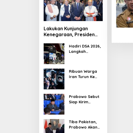
Lakukan Kunjungan
Kenegaraan, Presiden
Jerman Telusuri
Terowongan Siaturahmi
Hadiri DSA 2026,
Langkah
Strategis PTDI
Perkuat Kerja
Sama Bidang
Ribuan Warga
Pertahanan
Iran Turun Ke
dengan
Jalan Serukan
Malaysia
Pembalasan
Wafatnya
Prabowo Sebut
Khamenei
Siap Kirim
Delapan Ribu
Pasukan Dukung
Perdamaian
Tiba Pakistan,
Palestina
Prabowo Akan
Bahas