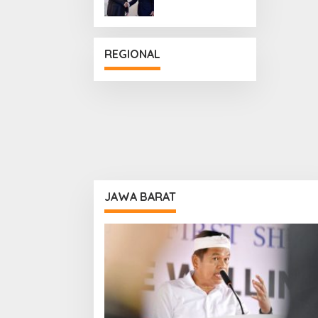
Penguatan
Hubungan
Diplomatik
REGIONAL
JAWA BARAT