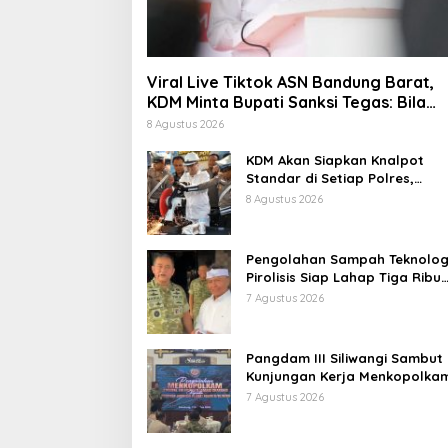
Viral Live Tiktok ASN Bandung Barat,
KDM Minta Bupati Sanksi Tegas: Bila
Perlu Pemberhentian
8 Agustus 2026
KDM Akan Siapkan Knalpot
Standar di Setiap Polres,
Kendaraan Knalpot Brong
8 Agustus 2026
Tertangkap Langsung Ganti
Pengolahan Sampah Teknolog
Pirolisis Siap Lahap Tiga Ribu
Ton Sampah Harian Jawa Bar
7 Agustus 2026
Pangdam III Siliwangi Sambut
Kunjungan Kerja Menkopolkam
Bentuk Perhatian Pemerintah
7 Agustus 2026