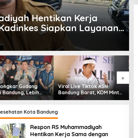
iyah Hentikan Kerja
Kadinkes Siapkan Layanan
»
 Bongkar Gudang
Viral Live Tiktok ASN
K
i Bandung, Lebih
Bandung Barat, KDM Minta
S
am Ribu Botol Disita
Bupati Sanksi Tegas: Bila
K
Perlu Pemberhentian
T
G
Kesehatan Kota Bandung
Respon RS Muhammadiyah
Hentikan Kerja Sama dengan