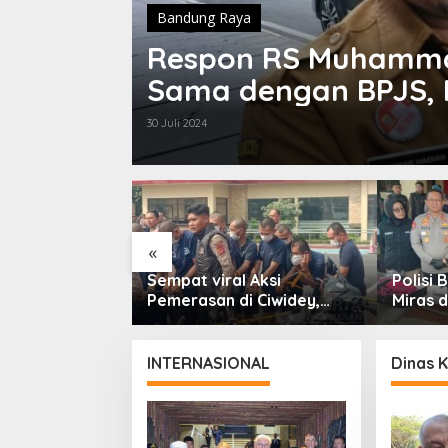
Bandung Raya
Respon RS Muhammad
Sama dengan BPJS, 
Prima
30 Juli 2024
«
gu Ratusan
Sempat viral Aksi
Polisi
bungan Gelar
Pemerasan di Ciwidey,
Miras d
Patroli Skala
Polisi Tangkap Dua
dari En
paten Bandung
terduga Pelaku
INTERNASIONAL
Dinas 