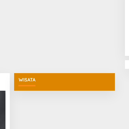
Penguatan Pendidikan Agama dan
Karakter Sekolah Nur Al Rahman
Bikin Sekolah di Malaysia Tertarik
Mempelajarinya
WISATA