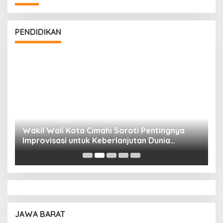
PENDIDIKAN
Wakil Wali Kota Cimahi Soroti Pentingnya
Y
Improvisasi untuk Keberlanjutan Dunia
S
Pendidikan
A
JAWA BARAT