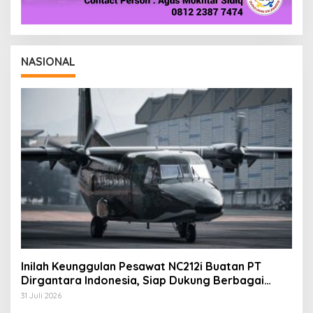
NASIONAL
Inilah Keunggulan Pesawat NC212i Buatan PT
Dirgantara Indonesia, Siap Dukung Berbagai
Operasi TNI
31 Juli 2026