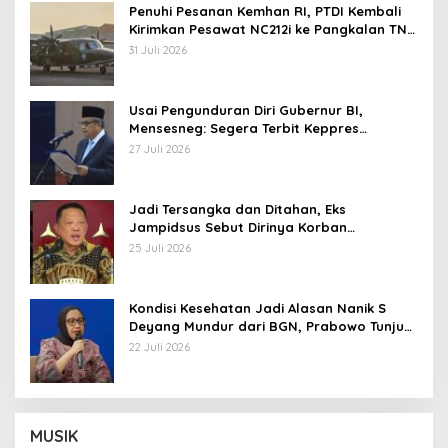
Penuhi Pesanan Kemhan RI, PTDI Kembali
Kirimkan Pesawat NC212i ke Pangkalan TNI
AU
31 Juli 2026
Usai Pengunduran Diri Gubernur BI,
Mensesneg: Segera Terbit Keppres
Pemberhentian dengan Hormat
27 Juli 2026
Jadi Tersangka dan Ditahan, Eks
Jampidsus Sebut Dirinya Korban
Kriminalisasi
25 Juli 2026
Kondisi Kesehatan Jadi Alasan Nanik S
Deyang Mundur dari BGN, Prabowo Tunjuk
Wamentan Sudaryono
22 Juli 2026
MUSIK