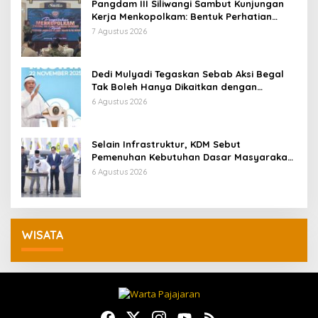
Pangdam III Siliwangi Sambut Kunjungan
Kerja Menkopolkam: Bentuk Perhatian
Pemerintah
7 Agustus 2026
Dedi Mulyadi Tegaskan Sebab Aksi Begal
Tak Boleh Hanya Dikaitkan dengan
Ekonomi
6 Agustus 2026
Selain Infrastruktur, KDM Sebut
Pemenuhan Kebutuhan Dasar Masyarakat
Jadi Fokus APBD Jabar 2027
6 Agustus 2026
WISATA