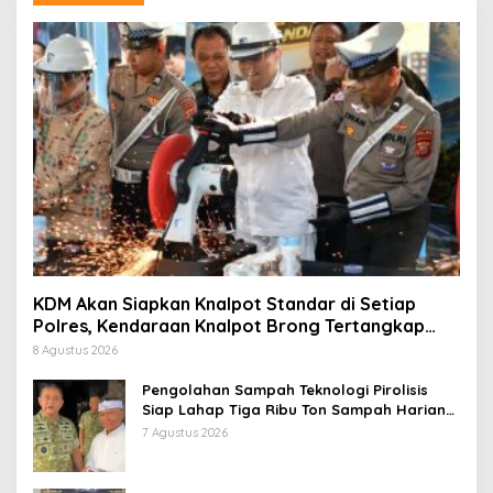
KDM Akan Siapkan Knalpot Standar di Setiap
Polres, Kendaraan Knalpot Brong Tertangkap
Langsung Ganti
8 Agustus 2026
Pengolahan Sampah Teknologi Pirolisis
Siap Lahap Tiga Ribu Ton Sampah Harian
Jawa Barat
7 Agustus 2026