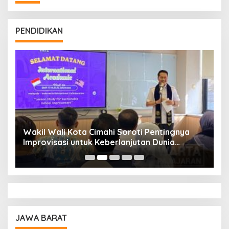
PENDIDIKAN
Wakil Wali Kota Cimahi Soroti Pentingnya
Y
Improvisasi untuk Keberlanjutan Dunia
S
Pendidikan
A
JAWA BARAT