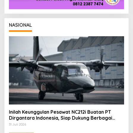
NASIONAL
Inilah Keunggulan Pesawat NC212i Buatan PT
Dirgantara Indonesia, Siap Dukung Berbagai
Operasi TNI
31 Juli 2026