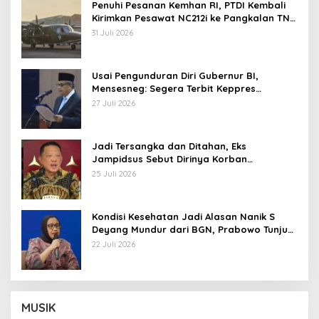
Penuhi Pesanan Kemhan RI, PTDI Kembali
Kirimkan Pesawat NC212i ke Pangkalan TNI
AU
31 Juli 2026
Usai Pengunduran Diri Gubernur BI,
Mensesneg: Segera Terbit Keppres
Pemberhentian dengan Hormat
27 Juli 2026
Jadi Tersangka dan Ditahan, Eks
Jampidsus Sebut Dirinya Korban
Kriminalisasi
25 Juli 2026
Kondisi Kesehatan Jadi Alasan Nanik S
Deyang Mundur dari BGN, Prabowo Tunjuk
Wamentan Sudaryono
22 Juli 2026
MUSIK