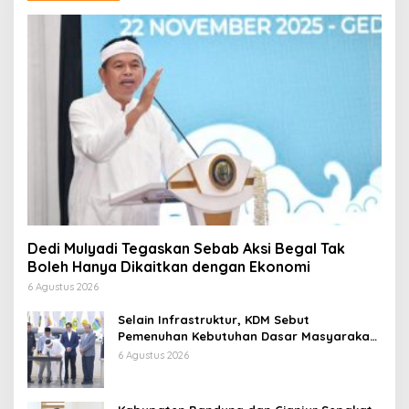
Dedi Mulyadi Tegaskan Sebab Aksi Begal Tak
Boleh Hanya Dikaitkan dengan Ekonomi
6 Agustus 2026
Selain Infrastruktur, KDM Sebut
Pemenuhan Kebutuhan Dasar Masyarakat
Jadi Fokus APBD Jabar 2027
6 Agustus 2026