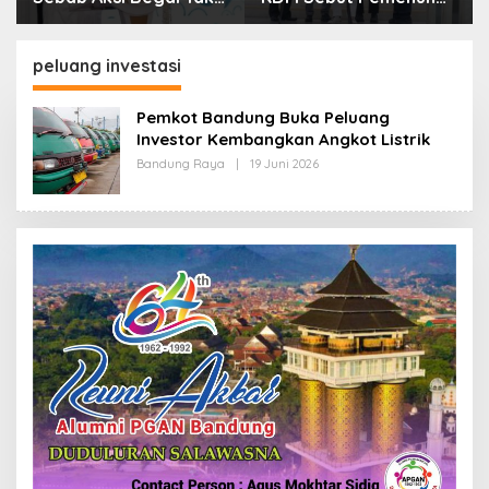
Boleh Hanya Dikaitkan
Kebutuhan Dasar
dengan Ekonomi
Masyarakat Jadi
Fokus APBD Jabar
peluang investasi
2027
Pemkot Bandung Buka Peluang
Investor Kembangkan Angkot Listrik
Bandung Raya
|
19 Juni 2026
O
L
E
H
R
E
D
A
K
S
I