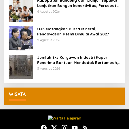
Kabupaten Bandung dan Cianjur Sepakat
Lanjutkan Bangun konektivitas, Percepat
Pertumbuhan Ekonomi Daerah
6 Agustus 2026
OJK Matangkan Bursa Mineral,
Pengawasan Resmi Dimulai Awal 2027
5 Agustus 2026
Jumlah Eks Karyawan Industri Kapur
Penerima Bantuan Mendadak Bertambah,
KDM: Kita Identifikasi
5 Agustus 2026
WISATA