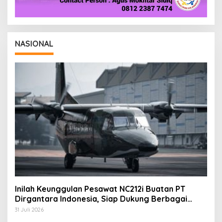
NASIONAL
Inilah Keunggulan Pesawat NC212i Buatan PT
Dirgantara Indonesia, Siap Dukung Berbagai
Operasi TNI
31 Juli 2026