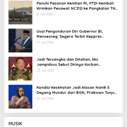
Penuhi Pesanan Kemhan RI, PTDI Kembali
Kirimkan Pesawat NC212i ke Pangkalan TNI
AU
31 Juli 2026
Usai Pengunduran Diri Gubernur BI,
Mensesneg: Segera Terbit Keppres
Pemberhentian dengan Hormat
27 Juli 2026
Jadi Tersangka dan Ditahan, Eks
Jampidsus Sebut Dirinya Korban
Kriminalisasi
25 Juli 2026
Kondisi Kesehatan Jadi Alasan Nanik S
Deyang Mundur dari BGN, Prabowo Tunjuk
Wamentan Sudaryono
22 Juli 2026
MUSIK