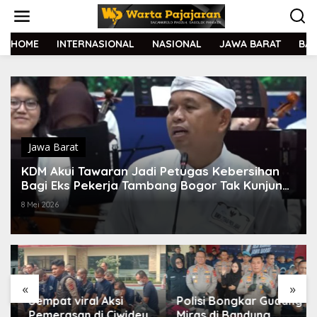
L
e
w
a
HOME
INTERNASIONAL
NASIONAL
JAWA BARAT
BA
t
i
k
e
k
o
n
t
Jawa Barat
e
KDM Akui Tawaran Jadi Petugas Kebersihan
n
Bagi Eks Pekerja Tambang Bogor Tak Kunjung
Direspon
8 Mei 2026
«
»
Sempat viral Aksi
Polisi Bongkar Gudang
Pemerasan di Ciwidey,
Miras di Bandung,