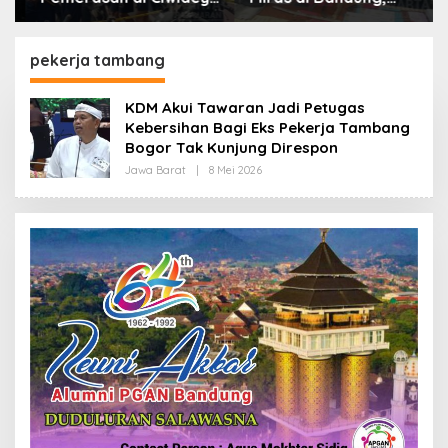
Polisi Tangkap Dua
Lebih dari Enam Ribu
terduga Pelaku
Botol Disita
pekerja tambang
KDM Akui Tawaran Jadi Petugas
Kebersihan Bagi Eks Pekerja Tambang
Bogor Tak Kunjung Direspon
Jawa Barat
|
8 Mei 2026
O
L
E
H
R
E
D
A
K
S
I