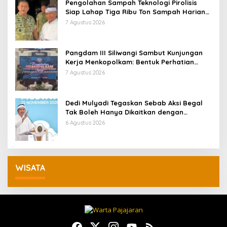
Pengolahan Sampah Teknologi Pirolisis
Siap Lahap Tiga Ribu Ton Sampah Harian
Jawa Barat
7 Agustus 2026
Pangdam III Siliwangi Sambut Kunjungan
Kerja Menkopolkam: Bentuk Perhatian
Pemerintah
7 Agustus 2026
Dedi Mulyadi Tegaskan Sebab Aksi Begal
Tak Boleh Hanya Dikaitkan dengan
Ekonomi
6 Agustus 2026
WISATA