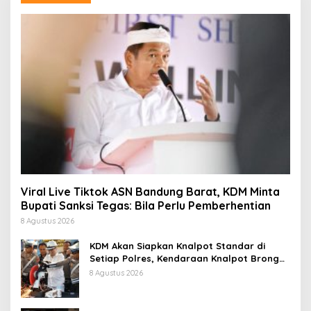
Viral Live Tiktok ASN Bandung Barat, KDM Minta
Bupati Sanksi Tegas: Bila Perlu Pemberhentian
8 Agustus 2026
KDM Akan Siapkan Knalpot Standar di
Setiap Polres, Kendaraan Knalpot Brong
Tertangkap Langsung Ganti
8 Agustus 2026