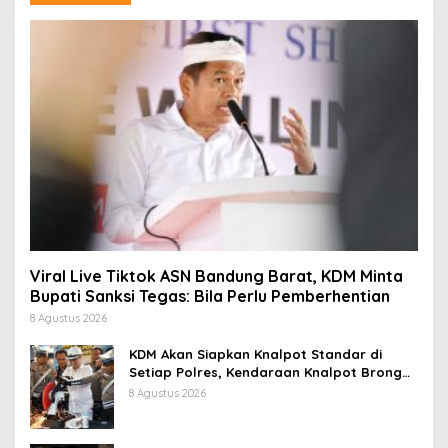
Viral Live Tiktok ASN Bandung Barat, KDM Minta
Bupati Sanksi Tegas: Bila Perlu Pemberhentian
8 Agustus 2026
KDM Akan Siapkan Knalpot Standar di
Setiap Polres, Kendaraan Knalpot Brong
Tertangkap Langsung Ganti
8 Agustus 2026