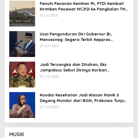
Penuhi Pesanan Kemhan RI, PTDI Kembali
Kirimkan Pesawat NC212i ke Pangkalan TNI
AU
31 Juli 2026
Usai Pengunduran Diri Gubernur BI,
Mensesneg: Segera Terbit Keppres
Pemberhentian dengan Hormat
27 Juli 2026
Jadi Tersangka dan Ditahan, Eks
Jampidsus Sebut Dirinya Korban
Kriminalisasi
25 Juli 2026
Kondisi Kesehatan Jadi Alasan Nanik S
Deyang Mundur dari BGN, Prabowo Tunjuk
Wamentan Sudaryono
22 Juli 2026
MUSIK