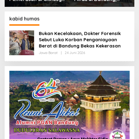
Polisi Tangkap Dua
Lebih dari Enam Ribu
terduga Pelaku
Botol Disita
kabid humas
Bukan Kecelakaan, Dokter Forensik
Sebut Luka Korban Penganiayaan
Berat di Bandung Bekas Kekerasan
Jawa Barat
|
24 Juni 2026
O
L
E
H
R
E
D
A
K
S
I