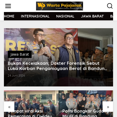
L
e
w
a
HOME
INTERNASIONAL
NASIONAL
JAWA BARAT
BA
t
i
k
e
k
o
n
t
Jawa Barat
e
Bukan Kecelakaan, Dokter Forensik Sebut
n
Luka Korban Penganiayaan Berat di Bandung
Bekas Kekerasan
24 Juni 2026
«
»
Sempat viral Aksi
Polisi Bongkar Gudang
Pemerasan di Ciwidey,
Miras di Bandung,