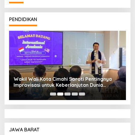
PENDIDIKAN
Wakil Wali Kota Cimahi Soroti Pentingnya
Y
Improvisasi untuk Keberlanjutan Dunia
S
Pendidikan
A
JAWA BARAT