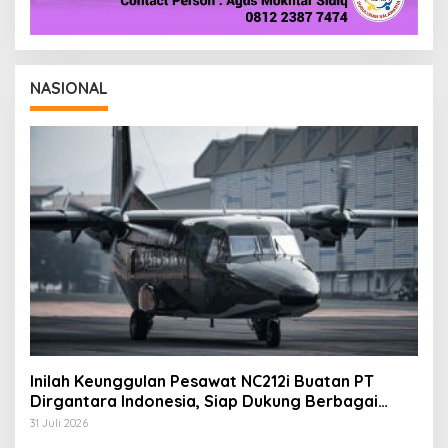
NASIONAL
Inilah Keunggulan Pesawat NC212i Buatan PT
Dirgantara Indonesia, Siap Dukung Berbagai
Operasi TNI
31 Juli 2026