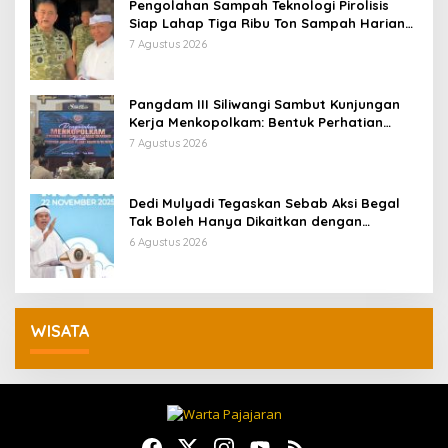
Pengolahan Sampah Teknologi Pirolisis
Siap Lahap Tiga Ribu Ton Sampah Harian
Jawa Barat
7 Agustus 2026
Pangdam III Siliwangi Sambut Kunjungan
Kerja Menkopolkam: Bentuk Perhatian
Pemerintah
7 Agustus 2026
Dedi Mulyadi Tegaskan Sebab Aksi Begal
Tak Boleh Hanya Dikaitkan dengan
Ekonomi
6 Agustus 2026
WISATA