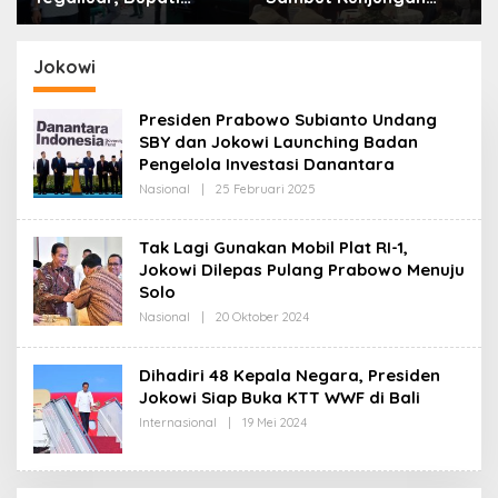
Bandung: Sampah
Kerja Menkopolkam:
Bukan Hanya Urusan
Bentuk Perhatian
Pemerintah
Pemerintah
Jokowi
Presiden Prabowo Subianto Undang
SBY dan Jokowi Launching Badan
Pengelola Investasi Danantara
Nasional
|
25 Februari 2025
O
L
E
H
Tak Lagi Gunakan Mobil Plat RI-1,
R
Jokowi Dilepas Pulang Prabowo Menuju
E
D
Solo
A
K
Nasional
|
20 Oktober 2024
O
S
L
I
E
H
Dihadiri 48 Kepala Negara, Presiden
R
Jokowi Siap Buka KTT WWF di Bali
E
D
Internasional
|
19 Mei 2024
O
A
L
K
E
S
H
I
R