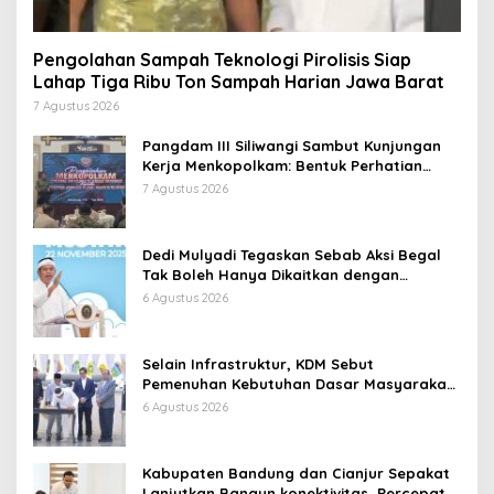
Pengolahan Sampah Teknologi Pirolisis Siap
Lahap Tiga Ribu Ton Sampah Harian Jawa Barat
7 Agustus 2026
Pangdam III Siliwangi Sambut Kunjungan
Kerja Menkopolkam: Bentuk Perhatian
Pemerintah
7 Agustus 2026
Dedi Mulyadi Tegaskan Sebab Aksi Begal
Tak Boleh Hanya Dikaitkan dengan
Ekonomi
6 Agustus 2026
Selain Infrastruktur, KDM Sebut
Pemenuhan Kebutuhan Dasar Masyarakat
Jadi Fokus APBD Jabar 2027
6 Agustus 2026
Kabupaten Bandung dan Cianjur Sepakat
Lanjutkan Bangun konektivitas, Percepat