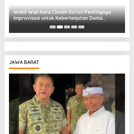
Wakil Wali Kota Cimahi Soroti Pentingnya
Y
Improvisasi untuk Keberlanjutan Dunia
S
Pendidikan
A
JAWA BARAT