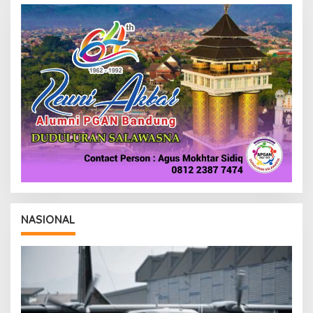
E
D
A
K
S
I
NASIONAL