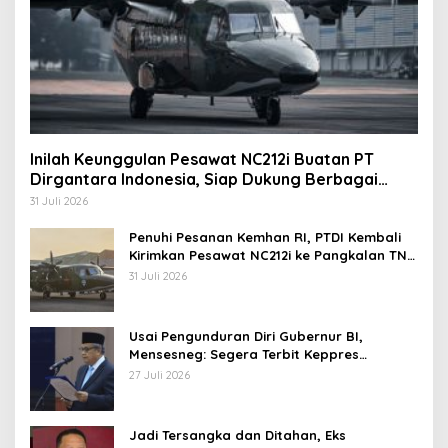
Inilah Keunggulan Pesawat NC212i Buatan PT
Dirgantara Indonesia, Siap Dukung Berbagai
Operasi TNI
31 Juli 2026
Penuhi Pesanan Kemhan RI, PTDI Kembali
Kirimkan Pesawat NC212i ke Pangkalan TNI
AU
31 Juli 2026
Usai Pengunduran Diri Gubernur BI,
Mensesneg: Segera Terbit Keppres
Pemberhentian dengan Hormat
27 Juli 2026
Jadi Tersangka dan Ditahan, Eks