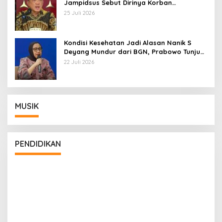
Jampidsus Sebut Dirinya Korban
Kriminalisasi
25 Juli 2026
Kondisi Kesehatan Jadi Alasan Nanik S
Deyang Mundur dari BGN, Prabowo Tunjuk
Wamentan Sudaryono
22 Juli 2026
MUSIK
PENDIDIKAN