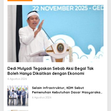
Dedi Mulyadi Tegaskan Sebab Aksi Begal Tak
Boleh Hanya Dikaitkan dengan Ekonomi
6 Agustus 2026
Selain Infrastruktur, KDM Sebut
Pemenuhan Kebutuhan Dasar Masyarakat
Jadi Fokus APBD Jabar 2027
6 Agustus 2026