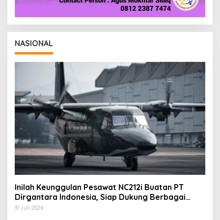
NASIONAL
Inilah Keunggulan Pesawat NC212i Buatan PT
Dirgantara Indonesia, Siap Dukung Berbagai
Operasi TNI
31 Juli 2026