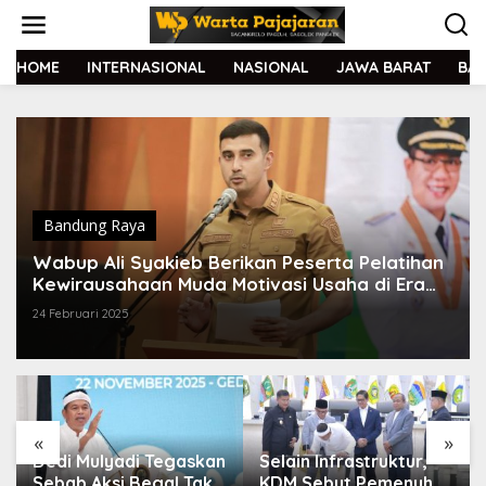
L
e
w
a
HOME
INTERNASIONAL
NASIONAL
JAWA BARAT
BA
t
i
k
e
k
o
n
t
Bandung Raya
e
Wabup Ali Syakieb Berikan Peserta Pelatihan
n
Kewirausahaan Muda Motivasi Usaha di Era
Digital
24 Februari 2025
«
»
Dedi Mulyadi Tegaskan
Selain Infrastruktur,
Sebab Aksi Begal Tak
KDM Sebut Pemenuhan