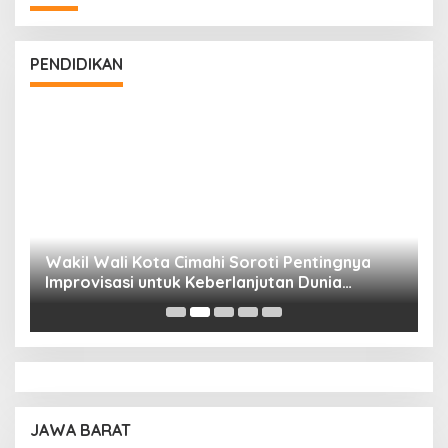
PENDIDIKAN
Wakil Wali Kota Cimahi Soroti Pentingnya
Y
Improvisasi untuk Keberlanjutan Dunia
S
Pendidikan
A
JAWA BARAT