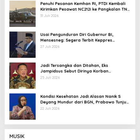
Penuhi Pesanan Kemhan RI, PTDI Kembali
Kirimkan Pesawat NC212i ke Pangkalan TNI
AU
31 Juli 2026
Usai Pengunduran Diri Gubernur BI,
Mensesneg: Segera Terbit Keppres
Pemberhentian dengan Hormat
27 Juli 2026
Jadi Tersangka dan Ditahan, Eks
Jampidsus Sebut Dirinya Korban
Kriminalisasi
25 Juli 2026
Kondisi Kesehatan Jadi Alasan Nanik S
Deyang Mundur dari BGN, Prabowo Tunjuk
Wamentan Sudaryono
22 Juli 2026
MUSIK