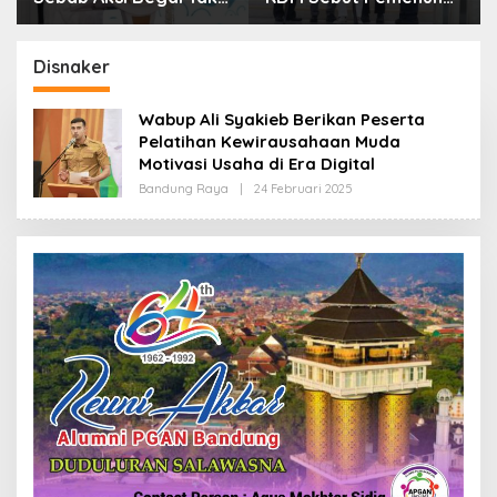
Boleh Hanya Dikaitkan
Kebutuhan Dasar
dengan Ekonomi
Masyarakat Jadi
Fokus APBD Jabar
Disnaker
2027
Wabup Ali Syakieb Berikan Peserta
Pelatihan Kewirausahaan Muda
Motivasi Usaha di Era Digital
Bandung Raya
|
24 Februari 2025
O
L
E
H
R
E
D
A
K
S
I