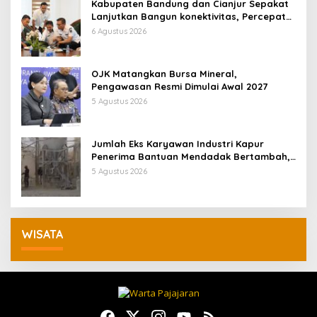
Kabupaten Bandung dan Cianjur Sepakat
Lanjutkan Bangun konektivitas, Percepat
Pertumbuhan Ekonomi Daerah
6 Agustus 2026
OJK Matangkan Bursa Mineral,
Pengawasan Resmi Dimulai Awal 2027
5 Agustus 2026
Jumlah Eks Karyawan Industri Kapur
Penerima Bantuan Mendadak Bertambah,
KDM: Kita Identifikasi
5 Agustus 2026
WISATA