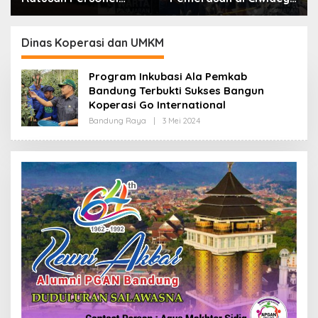
Gabungan Gelar Apel,
Polisi Tangkap Dua
Lanjut Patroli Skala
terduga Pelaku
Besar Kabupaten
Dinas Koperasi dan UMKM
Bandung
Program Inkubasi Ala Pemkab
Bandung Terbukti Sukses Bangun
Koperasi Go International
Bandung Raya
|
3 Mei 2024
O
L
E
H
R
E
D
A
K
S
I