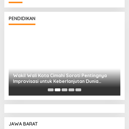
PENDIDIKAN
Wakil Wali Kota Cimahi Soroti Pentingnya
Y
Improvisasi untuk Keberlanjutan Dunia
S
Pendidikan
A
JAWA BARAT