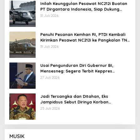
Inilah Keunggulan Pesawat NC212i Buatan
PT Dirgantara Indonesia, Siap Dukung
Berbagai Operasi TNI
31 Juli 2026
Penuhi Pesanan Kemhan RI, PTDI Kembali
Kirimkan Pesawat NC212i ke Pangkalan TNI
AU
31 Juli 2026
Usai Pengunduran Diri Gubernur BI,
Mensesneg: Segera Terbit Keppres
Pemberhentian dengan Hormat
27 Juli 2026
Jadi Tersangka dan Ditahan, Eks
Jampidsus Sebut Dirinya Korban
Kriminalisasi
25 Juli 2026
MUSIK