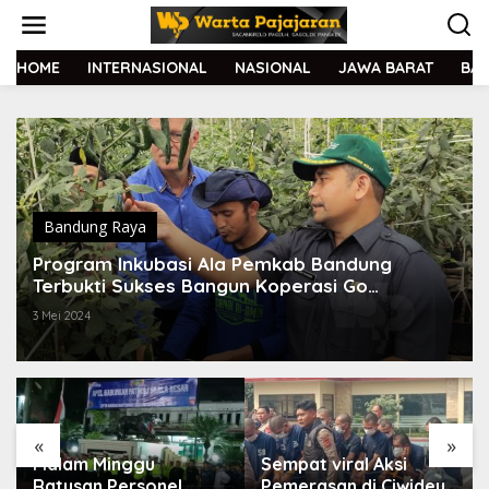
L
e
w
a
HOME
INTERNASIONAL
NASIONAL
JAWA BARAT
BA
t
i
k
e
k
o
n
t
Bandung Raya
e
Program Inkubasi Ala Pemkab Bandung
n
Terbukti Sukses Bangun Koperasi Go
International
3 Mei 2024
«
»
Malam Minggu
Sempat viral Aksi
Ratusan Personel
Pemerasan di Ciwidey,