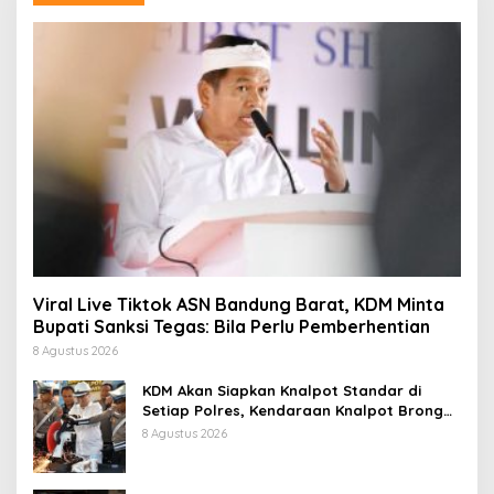
Viral Live Tiktok ASN Bandung Barat, KDM Minta
Bupati Sanksi Tegas: Bila Perlu Pemberhentian
8 Agustus 2026
KDM Akan Siapkan Knalpot Standar di
Setiap Polres, Kendaraan Knalpot Brong
Tertangkap Langsung Ganti
8 Agustus 2026