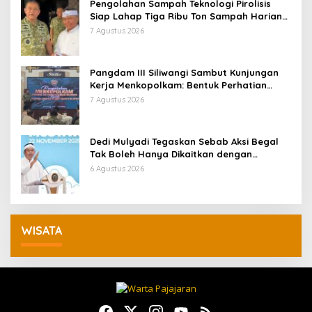
Pengolahan Sampah Teknologi Pirolisis
Siap Lahap Tiga Ribu Ton Sampah Harian
Jawa Barat
7 Agustus 2026
Pangdam III Siliwangi Sambut Kunjungan
Kerja Menkopolkam: Bentuk Perhatian
Pemerintah
7 Agustus 2026
Dedi Mulyadi Tegaskan Sebab Aksi Begal
Tak Boleh Hanya Dikaitkan dengan
Ekonomi
6 Agustus 2026
WISATA