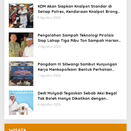
KDM Akan Siapkan Knalpot Standar di
Setiap Polres, Kendaraan Knalpot Brong
Tertangkap Langsung Ganti
8 Agustus 2026
Pengolahan Sampah Teknologi Pirolisis
Siap Lahap Tiga Ribu Ton Sampah Harian
Jawa Barat
7 Agustus 2026
Pangdam III Siliwangi Sambut Kunjungan
Kerja Menkopolkam: Bentuk Perhatian
Pemerintah
7 Agustus 2026
Dedi Mulyadi Tegaskan Sebab Aksi Begal
Tak Boleh Hanya Dikaitkan dengan
Ekonomi
6 Agustus 2026
WISATA