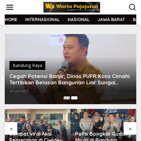
L
e
w
a
HOME
INTERNASIONAL
NASIONAL
JAWA BARAT
BA
t
i
k
e
k
o
n
t
Bandung Raya
e
Cegah Potensi Banjir, Dinas PUPR Kota Cimahi
n
Tertibkan Belasan Bangunan Liar Sungai
Cilember
24 Juli 2025
«
»
Sempat viral Aksi
Polisi Bongkar Gudang
Pemerasan di Ciwidey,
Miras di Bandung,