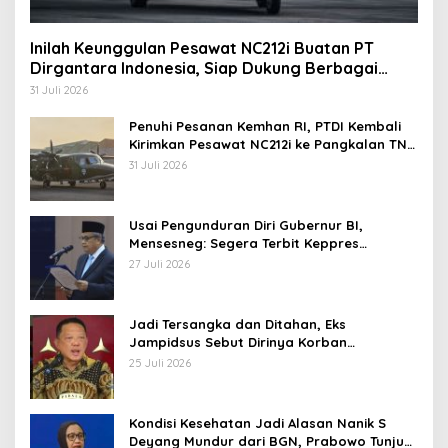
Inilah Keunggulan Pesawat NC212i Buatan PT
Dirgantara Indonesia, Siap Dukung Berbagai
Operasi TNI
31 Juli 2026
Penuhi Pesanan Kemhan RI, PTDI Kembali
Kirimkan Pesawat NC212i ke Pangkalan TNI
AU
31 Juli 2026
Usai Pengunduran Diri Gubernur BI,
Mensesneg: Segera Terbit Keppres
Pemberhentian dengan Hormat
27 Juli 2026
Jadi Tersangka dan Ditahan, Eks
Jampidsus Sebut Dirinya Korban
Kriminalisasi
25 Juli 2026
Kondisi Kesehatan Jadi Alasan Nanik S
Deyang Mundur dari BGN, Prabowo Tunjuk