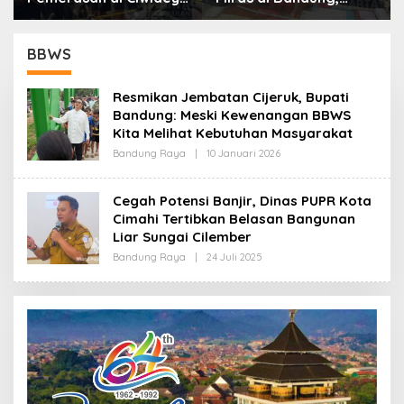
Polisi Tangkap Dua
Lebih dari Enam Ribu
terduga Pelaku
Botol Disita
BBWS
Resmikan Jembatan Cijeruk, Bupati
Bandung: Meski Kewenangan BBWS
Kita Melihat Kebutuhan Masyarakat
Bandung Raya
|
10 Januari 2026
O
L
E
H
Cegah Potensi Banjir, Dinas PUPR Kota
R
Cimahi Tertibkan Belasan Bangunan
E
D
Liar Sungai Cilember
A
K
Bandung Raya
|
24 Juli 2025
O
S
L
I
E
H
R
E
D
A
K
S
I