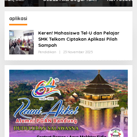
Boleh Hanya Dikaitkan
Kebutuhan Dasar
dengan Ekonomi
Masyarakat Jadi
Fokus APBD Jabar
aplikasi
2027
Keren! Mahasiswa Tel-U dan Pelajar
SMK Telkom Ciptakan Aplikasi Pilah
Sampah
Pendidikan
|
23 November 2025
O
L
E
H
R
E
D
A
K
S
I