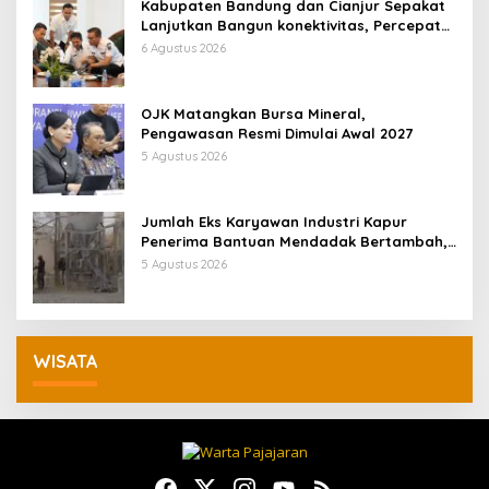
Kabupaten Bandung dan Cianjur Sepakat
Lanjutkan Bangun konektivitas, Percepat
Pertumbuhan Ekonomi Daerah
6 Agustus 2026
OJK Matangkan Bursa Mineral,
Pengawasan Resmi Dimulai Awal 2027
5 Agustus 2026
Jumlah Eks Karyawan Industri Kapur
Penerima Bantuan Mendadak Bertambah,
KDM: Kita Identifikasi
5 Agustus 2026
WISATA