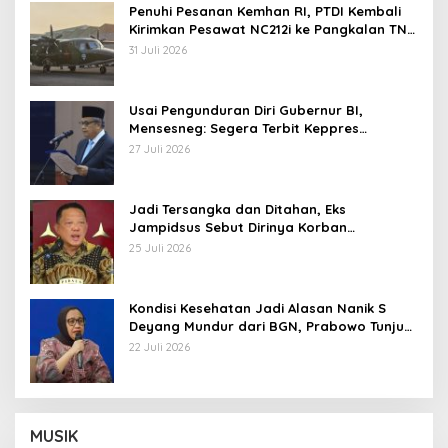
Penuhi Pesanan Kemhan RI, PTDI Kembali
Kirimkan Pesawat NC212i ke Pangkalan TNI
AU
31 Juli 2026
Usai Pengunduran Diri Gubernur BI,
Mensesneg: Segera Terbit Keppres
Pemberhentian dengan Hormat
27 Juli 2026
Jadi Tersangka dan Ditahan, Eks
Jampidsus Sebut Dirinya Korban
Kriminalisasi
25 Juli 2026
Kondisi Kesehatan Jadi Alasan Nanik S
Deyang Mundur dari BGN, Prabowo Tunjuk
Wamentan Sudaryono
22 Juli 2026
MUSIK