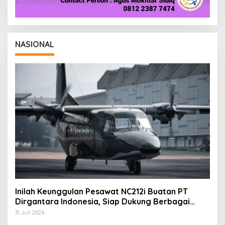
NASIONAL
Inilah Keunggulan Pesawat NC212i Buatan PT
Dirgantara Indonesia, Siap Dukung Berbagai
Operasi TNI
31 Juli 2026