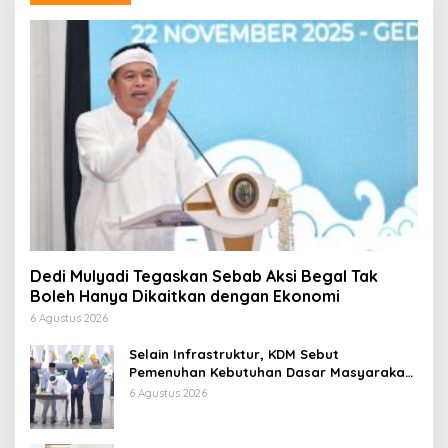
Dedi Mulyadi Tegaskan Sebab Aksi Begal Tak
Boleh Hanya Dikaitkan dengan Ekonomi
6 Agustus 2026
Selain Infrastruktur, KDM Sebut
Pemenuhan Kebutuhan Dasar Masyarakat
Jadi Fokus APBD Jabar 2027
6 Agustus 2026