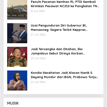
Penuhi Pesanan Kemhan RI, PTDI Kembali
Kirimkan Pesawat NC212i ke Pangkalan TNI
AU
31 Juli 2026
Usai Pengunduran Diri Gubernur BI,
Mensesneg: Segera Terbit Keppres
Pemberhentian dengan Hormat
27 Juli 2026
Jadi Tersangka dan Ditahan, Eks
Jampidsus Sebut Dirinya Korban
Kriminalisasi
25 Juli 2026
Kondisi Kesehatan Jadi Alasan Nanik S
Deyang Mundur dari BGN, Prabowo Tunjuk
Wamentan Sudaryono
22 Juli 2026
MUSIK