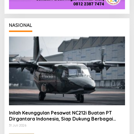
NASIONAL
Inilah Keunggulan Pesawat NC212i Buatan PT
Dirgantara Indonesia, Siap Dukung Berbagai
Operasi TNI
31 Juli 2026