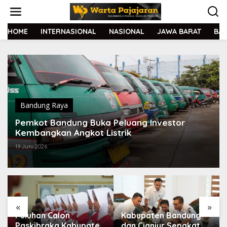
L
e
w
a
HOME
INTERNASIONAL
NASIONAL
JAWA BARAT
BA
t
i
k
e
k
o
n
t
Bandung Raya
e
Pemkot Bandung Buka Peluang Investor
n
Kembangkan Angkot Listrik
19 Juni 2026
«
»
Puluhan Calon
Kabupaten Bandung
Paskibraka Kabupaten
dan Cianjur Sepakat