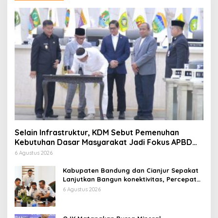
Selain Infrastruktur, KDM Sebut Pemenuhan
Kebutuhan Dasar Masyarakat Jadi Fokus APBD
Jabar 2027
6 Agustus 2026
Kabupaten Bandung dan Cianjur Sepakat
Lanjutkan Bangun konektivitas, Percepat
Pertumbuhan Ekonomi Daerah
6 Agustus 2026