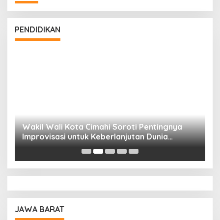
PENDIDIKAN
Wakil Wali Kota Cimahi Soroti Pentingnya
Y
Improvisasi untuk Keberlanjutan Dunia
S
Pendidikan
A
JAWA BARAT