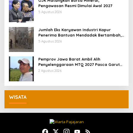
OJK Matangkan Bursa Mineral,
Pengawasan Resmi Dimulai Awal 2027
5 Agustus 2026
Jumlah Eks Karyawan Industri Kapur
Penerima Bantuan Mendadak Bertambah,
KDM: Kita Identifikasi
5 Agustus 2026
Pemprov Jawa Barat Ambil Alih
Penyelenggaraan MTQ 2027 Pasca Garut
Mundur Jadi Tuan Rumah
2 Agustus 2026
WISATA