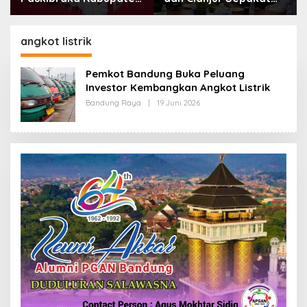
Bandung Mulai Ikuti
Lanjutkan Bangun
Pemusatan Latihan
konektivitas, Percepat
Pertumbuhan Ekonomi
angkot listrik
Daerah
Pemkot Bandung Buka Peluang
Investor Kembangkan Angkot Listrik
Bandung Raya
|
19 Juni 2026
O
L
E
H
R
E
D
A
K
S
I