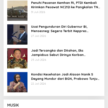
Penuhi Pesanan Kemhan RI, PTDI Kembali
Kirimkan Pesawat NC212i ke Pangkalan TNI
AU
31 Juli 2026
Usai Pengunduran Diri Gubernur BI,
Mensesneg: Segera Terbit Keppres
Pemberhentian dengan Hormat
27 Juli 2026
Jadi Tersangka dan Ditahan, Eks
Jampidsus Sebut Dirinya Korban
Kriminalisasi
25 Juli 2026
Kondisi Kesehatan Jadi Alasan Nanik S
Deyang Mundur dari BGN, Prabowo Tunjuk
Wamentan Sudaryono
22 Juli 2026
MUSIK