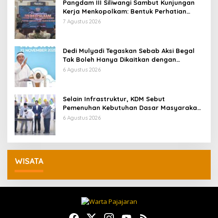
Pangdam III Siliwangi Sambut Kunjungan
Kerja Menkopolkam: Bentuk Perhatian
Pemerintah
7 Agustus 2026
Dedi Mulyadi Tegaskan Sebab Aksi Begal
Tak Boleh Hanya Dikaitkan dengan
Ekonomi
6 Agustus 2026
Selain Infrastruktur, KDM Sebut
Pemenuhan Kebutuhan Dasar Masyarakat
Jadi Fokus APBD Jabar 2027
6 Agustus 2026
WISATA