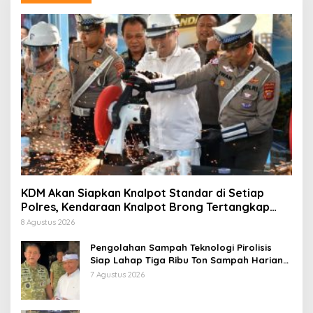
KDM Akan Siapkan Knalpot Standar di Setiap
Polres, Kendaraan Knalpot Brong Tertangkap
Langsung Ganti
8 Agustus 2026
Pengolahan Sampah Teknologi Pirolisis
Siap Lahap Tiga Ribu Ton Sampah Harian
Jawa Barat
7 Agustus 2026