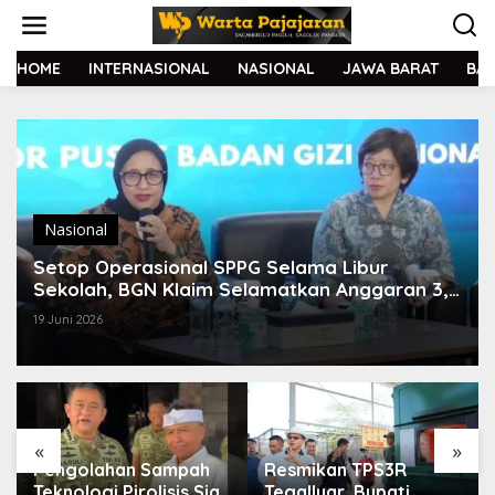
L
e
w
a
HOME
INTERNASIONAL
NASIONAL
JAWA BARAT
BA
t
i
k
e
k
o
n
t
Nasional
e
Setop Operasional SPPG Selama Libur
n
Sekolah, BGN Klaim Selamatkan Anggaran 3,4
Triliun
19 Juni 2026
«
»
Pengolahan Sampah
Resmikan TPS3R
Teknologi Pirolisis Siap
Tegalluar, Bupati