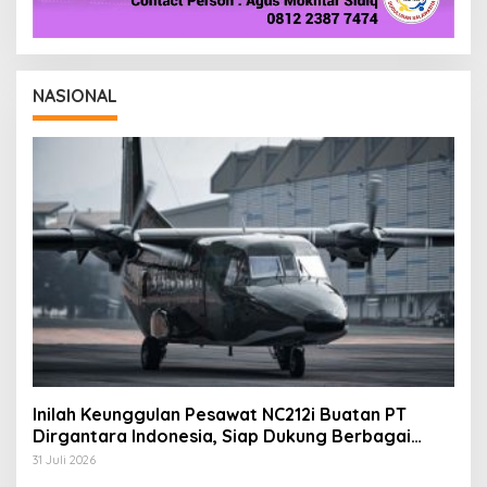
NASIONAL
Inilah Keunggulan Pesawat NC212i Buatan PT
Dirgantara Indonesia, Siap Dukung Berbagai
Operasi TNI
31 Juli 2026