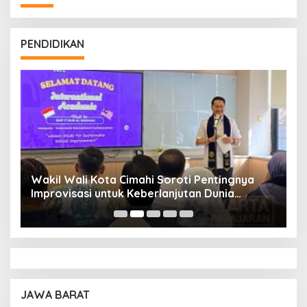
PENDIDIKAN
Wakil Wali Kota Cimahi Soroti Pentingnya
Y
Improvisasi untuk Keberlanjutan Dunia
S
Pendidikan
A
JAWA BARAT