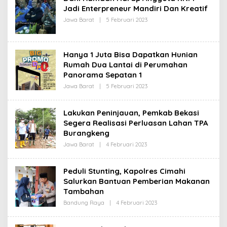
Jadi Enterpreneur Mandiri Dan Kreatif
E
D
Jawa Barat
|
5 Februari 2023
O
A
L
K
E
S
H
I
R
Hanya 1 Juta Bisa Dapatkan Hunian
E
D
Rumah Dua Lantai di Perumahan
A
Panorama Sepatan 1
K
S
Jawa Barat
|
5 Februari 2023
O
I
L
E
H
Lakukan Peninjauan, Pemkab Bekasi
R
Segera Realisasi Perluasan Lahan TPA
E
D
Burangkeng
A
K
Jawa Barat
|
4 Februari 2023
O
S
L
I
E
H
Peduli Stunting, Kapolres Cimahi
R
Salurkan Bantuan Pemberian Makanan
E
D
Tambahan
A
K
Bandung Raya
|
4 Februari 2023
O
S
L
I
E
H