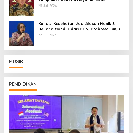
Kriminalisasi
25 Juli 2026
Kondisi Kesehatan Jadi Alasan Nanik S
Deyang Mundur dari BGN, Prabowo Tunjuk
Wamentan Sudaryono
22 Juli 2026
MUSIK
PENDIDIKAN