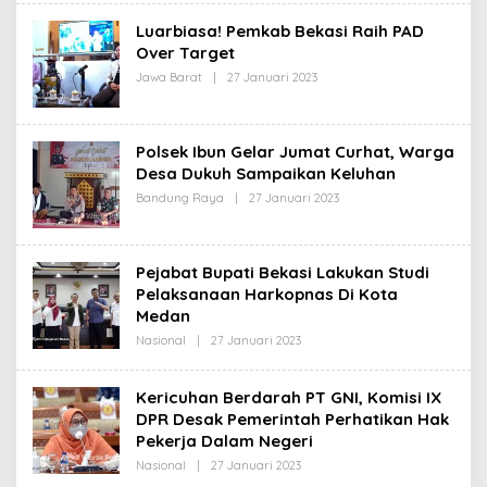
I
E
H
Luarbiasa! Pemkab Bekasi Raih PAD
R
Over Target
E
D
Jawa Barat
|
27 Januari 2023
O
A
L
K
E
S
H
I
R
Polsek Ibun Gelar Jumat Curhat, Warga
E
D
Desa Dukuh Sampaikan Keluhan
A
Bandung Raya
|
27 Januari 2023
O
K
L
S
E
I
H
R
Pejabat Bupati Bekasi Lakukan Studi
E
D
Pelaksanaan Harkopnas Di Kota
A
Medan
K
S
Nasional
|
27 Januari 2023
O
I
L
E
H
Kericuhan Berdarah PT GNI, Komisi IX
R
DPR Desak Pemerintah Perhatikan Hak
E
D
Pekerja Dalam Negeri
A
K
Nasional
|
27 Januari 2023
O
S
L