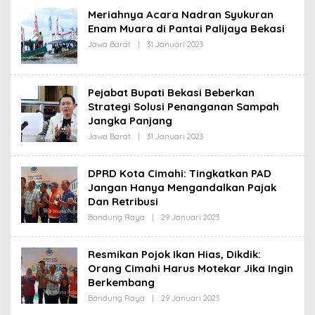
H
Meriahnya Acara Nadran Syukuran
R
Enam Muara di Pantai Palijaya Bekasi
E
D
Jawa Barat
|
31 Januari 2023
O
A
L
K
E
S
H
I
R
Pejabat Bupati Bekasi Beberkan
E
D
Strategi Solusi Penanganan Sampah
A
Jangka Panjang
K
S
Jawa Barat
|
31 Januari 2023
O
I
L
E
H
DPRD Kota Cimahi: Tingkatkan PAD
R
Jangan Hanya Mengandalkan Pajak
E
D
Dan Retribusi
A
K
Bandung Raya
|
29 Januari 2023
O
S
L
I
E
H
Resmikan Pojok Ikan Hias, Dikdik:
R
Orang Cimahi Harus Motekar Jika Ingin
E
D
Berkembang
A
K
Bandung Raya
|
29 Januari 2023
O
S
L