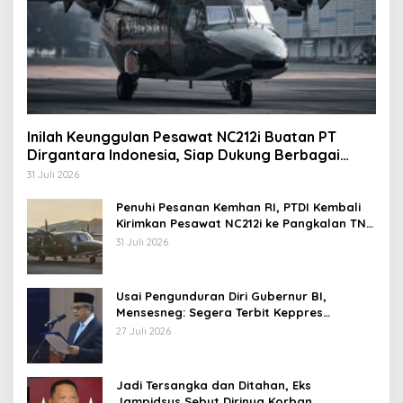
Inilah Keunggulan Pesawat NC212i Buatan PT
Dirgantara Indonesia, Siap Dukung Berbagai
Operasi TNI
31 Juli 2026
Penuhi Pesanan Kemhan RI, PTDI Kembali
Kirimkan Pesawat NC212i ke Pangkalan TNI
AU
31 Juli 2026
Usai Pengunduran Diri Gubernur BI,
Mensesneg: Segera Terbit Keppres
Pemberhentian dengan Hormat
27 Juli 2026
Jadi Tersangka dan Ditahan, Eks
Jampidsus Sebut Dirinya Korban