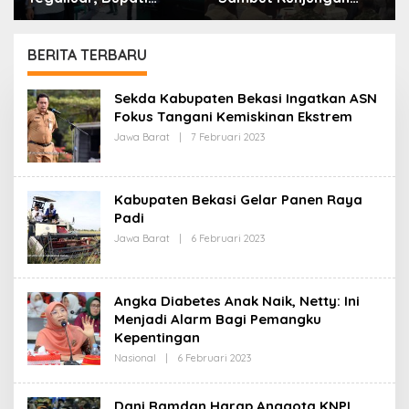
Bandung: Sampah
Kerja Menkopolkam:
Bukan Hanya Urusan
Bentuk Perhatian
Pemerintah
Pemerintah
BERITA TERBARU
W
Sekda Kabupaten Bekasi Ingatkan ASN
a
Fokus Tangani Kemiskinan Ekstrem
r
Jawa Barat
|
7 Februari 2023
O
t
L
a
E
P
H
a
R
j
Kabupaten Bekasi Gelar Panen Raya
E
a
D
Padi
j
A
Jawa Barat
|
6 Februari 2023
O
K
a
L
S
r
E
I
a
H
n
R
Angka Diabetes Anak Naik, Netty: Ini
E
D
Menjadi Alarm Bagi Pemangku
A
Kepentingan
K
S
Nasional
|
6 Februari 2023
O
I
L
E
H
Dani Ramdan Harap Anggota KNPI
R