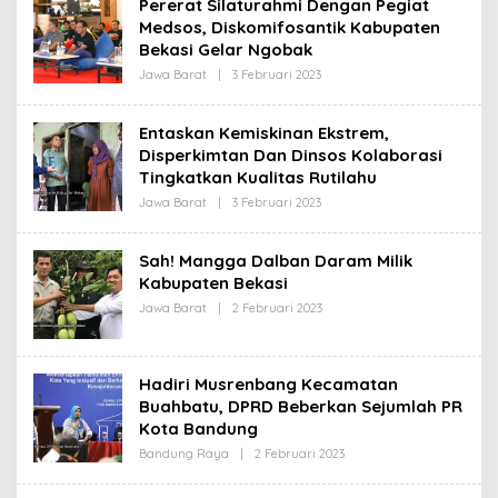
Pererat Silaturahmi Dengan Pegiat
R
Medsos, Diskomifosantik Kabupaten
E
D
Bekasi Gelar Ngobak
A
K
Jawa Barat
|
3 Februari 2023
O
S
L
I
E
H
Entaskan Kemiskinan Ekstrem,
R
Disperkimtan Dan Dinsos Kolaborasi
E
D
Tingkatkan Kualitas Rutilahu
A
K
Jawa Barat
|
3 Februari 2023
O
S
L
I
E
H
Sah! Mangga Dalban Daram Milik
R
Kabupaten Bekasi
E
D
Jawa Barat
|
2 Februari 2023
O
A
L
K
E
S
H
I
R
Hadiri Musrenbang Kecamatan
E
D
Buahbatu, DPRD Beberkan Sejumlah PR
A
Kota Bandung
K
S
Bandung Raya
|
2 Februari 2023
O
I
L
E