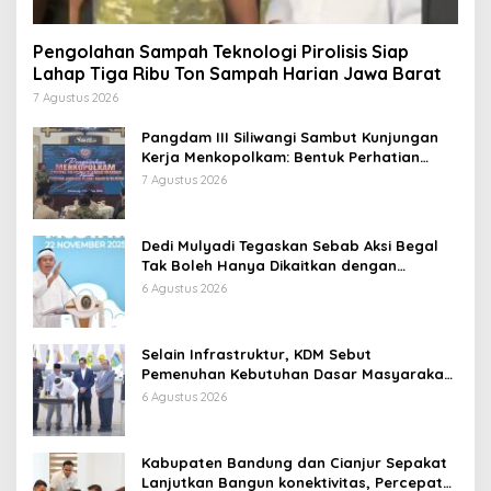
Pengolahan Sampah Teknologi Pirolisis Siap
Lahap Tiga Ribu Ton Sampah Harian Jawa Barat
7 Agustus 2026
Pangdam III Siliwangi Sambut Kunjungan
Kerja Menkopolkam: Bentuk Perhatian
Pemerintah
7 Agustus 2026
Dedi Mulyadi Tegaskan Sebab Aksi Begal
Tak Boleh Hanya Dikaitkan dengan
Ekonomi
6 Agustus 2026
Selain Infrastruktur, KDM Sebut
Pemenuhan Kebutuhan Dasar Masyarakat
Jadi Fokus APBD Jabar 2027
6 Agustus 2026
Kabupaten Bandung dan Cianjur Sepakat
Lanjutkan Bangun konektivitas, Percepat