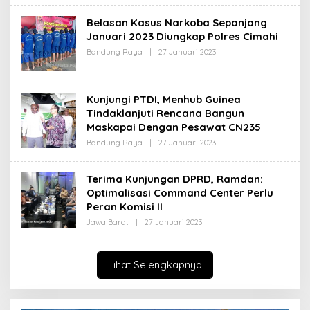
I
E
H
Belasan Kasus Narkoba Sepanjang
R
Januari 2023 Diungkap Polres Cimahi
E
D
Bandung Raya
|
27 Januari 2023
O
A
L
K
E
S
H
I
R
Kunjungi PTDI, Menhub Guinea
E
D
Tindaklanjuti Rencana Bangun
A
Maskapai Dengan Pesawat CN235
K
S
Bandung Raya
|
27 Januari 2023
O
I
L
E
H
Terima Kunjungan DPRD, Ramdan:
R
Optimalisasi Command Center Perlu
E
D
Peran Komisi II
A
K
Jawa Barat
|
27 Januari 2023
O
S
L
I
E
H
R
Lihat Selengkapnya
E
D
A
K
S