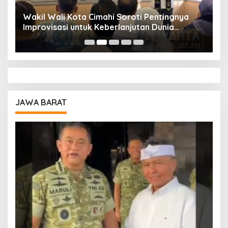
Wakil Wali Kota Cimahi Soroti Pentingnya
Y
Improvisasi untuk Keberlanjutan Dunia
S
Pendidikan
A
JAWA BARAT