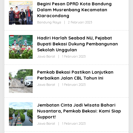
H
Begini Pesan DPRD Kota Bandung
R
Dalam Musrenbang Kecamatan
E
D
Kiaracondong
A
K
Bandung Raya
|
2 Februari 2023
O
S
L
I
E
H
Hadiri Harlah Seabad NU, Pejabat
R
Bupati Bekasi Dukung Pembangunan
E
D
Sekolah Unggulan
A
K
Jawa Barat
|
1 Februari 2023
O
S
L
I
E
H
Pemkab Bekasi Pastikan Lanjutkan
R
Perbaikan Jalan CBL Tahun Ini
E
D
Jawa Barat
|
1 Februari 2023
O
A
L
K
E
S
H
I
R
Jembatan Cinta Jadi Wisata Bahari
E
D
Nusantara, Pemkab Bekasi: Kami Siap
A
Support!
K
S
Jawa Barat
|
1 Februari 2023
O
I
L
E