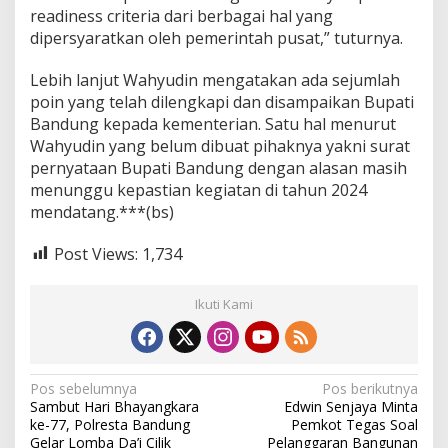
readiness criteria dari berbagai hal yang
dipersyaratkan oleh pemerintah pusat,” tuturnya.
Lebih lanjut Wahyudin mengatakan ada sejumlah
poin yang telah dilengkapi dan disampaikan Bupati
Bandung kepada kementerian. Satu hal menurut
Wahyudin yang belum dibuat pihaknya yakni surat
pernyataan Bupati Bandung dengan alasan masih
menunggu kepastian kegiatan di tahun 2024
mendatang.***(bs)
Post Views:
1,734
Ikuti Kami
N
Pos sebelumnya
Pos berikutnya
Sambut Hari Bhayangkara
Edwin Senjaya Minta
a
ke-77, Polresta Bandung
Pemkot Tegas Soal
Gelar Lomba Da’i Cilik
Pelanggaran Bangunan