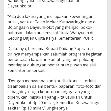
Bandung, yakni di Kutawaringin dan di
B
Dayeuhkolot.
a
n
“Ada dua lokasi yang merupakan kewenangan
d
u
pusat, yaitu di Gajah Mekar Kutawaringin dan di
n
Bojongasih Dayeuhkolot yang menjadi pokok
g
bahasan dalam audiensi ini,” kata Wahyudin di
B
Gedung Ditjen Cipta Karya Kementerian PUPR.
e
b
e
Diakuinya, bersama Bupati Dadang Supriatna
r
dirinya menyampaikan sejumlah program kegiatan
k
penuntasan kawasan kumuh yang berpeluang
a
mendapat dukungan pemerintah pusan melalui
n
R
kementerian terkait.
e
n
“Dengan menyampaikan kondisi-kondisi terkini
c
disampaikan dalam bentuk paparan, foto-foto dan
a
sebagainya. Juga kebutuhan anggaran yang
n
a
diperlukan, misalkan yang kita usulkan untuk
P
Dayeuhkolot Rp 20 miliar, kemudian Kutawaringin
e
sekitar Rp 19 miliar,” ungkapnya.
n