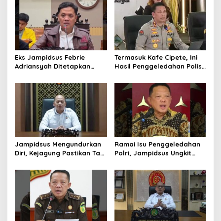
Helikopter
Eks Jampidsus Febrie
Termasuk Kafe Cipete, Ini
Adriansyah Ditetapkan
Hasil Penggeledahan Polisi
Tersangka, Polri dan
dari 12 Lokasi
Kejagung Rajut Kongsi
Jampidsus Mengundurkan
Ramai Isu Penggeledahan
Diri, Kejagung Pastikan Tak
Polri, Jampidsus Ungkit
Ganggu Penegakkan
Penegakkan Hukum
Hukum di Gedung Bundar
Kejagung RI