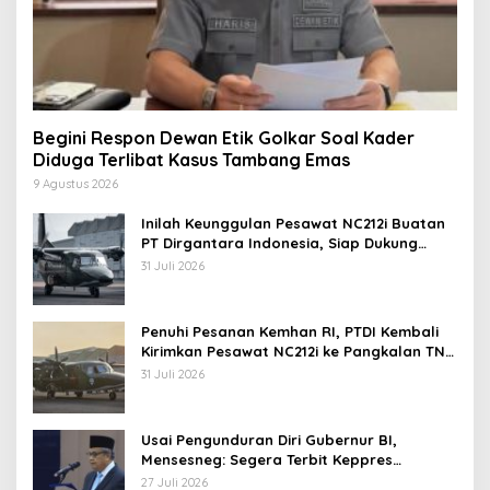
Begini Respon Dewan Etik Golkar Soal Kader
Diduga Terlibat Kasus Tambang Emas
9 Agustus 2026
Inilah Keunggulan Pesawat NC212i Buatan
PT Dirgantara Indonesia, Siap Dukung
Berbagai Operasi TNI
31 Juli 2026
Penuhi Pesanan Kemhan RI, PTDI Kembali
Kirimkan Pesawat NC212i ke Pangkalan TNI
AU
31 Juli 2026
Usai Pengunduran Diri Gubernur BI,
Mensesneg: Segera Terbit Keppres
Pemberhentian dengan Hormat
27 Juli 2026