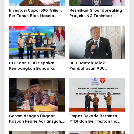
Investasi Capai 390 Triliun,
Resmikan Groundbreaking
Per Tahun Blok Masela
Proyek LNG Tanimbar,
Diproyesikan Produksi 9,5
Prabowo: Sudah Kita
Juta Ton LNG
Nantikan 28 Tahun
PTDI dan BIJB Sepakat
DPR Bantah Tolak
Kembangkan Bandara
Pembahasan RUU
Kertajati Jadi Pusat
Perampasan Aset
Industri Kedirgantaraan
Nasional
Geram dengan Dugaan
Empat Dekade Bermitra,
Rasuah Febrie Adriansyah,
PTDI dan Bell Texton Inc
Politisi PDIP Minta Eks
Perkuat Kolaborasi
Jampidsus Dihukum Mati
Kembangkan Industri