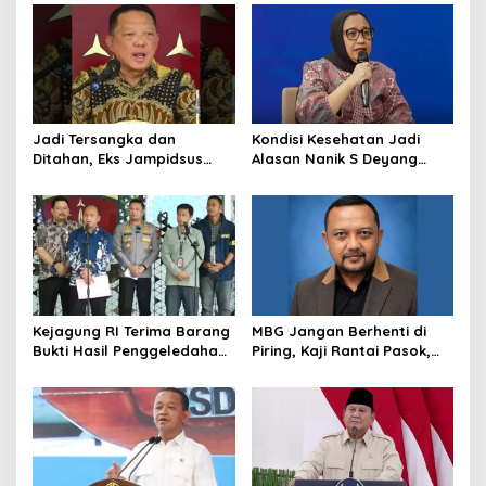
Pangkalan TNI AU
Pemberhentian dengan
Hormat
Jadi Tersangka dan
Kondisi Kesehatan Jadi
Ditahan, Eks Jampidsus
Alasan Nanik S Deyang
Sebut Dirinya Korban
Mundur dari BGN, Prabowo
Kriminalisasi
Tunjuk Wamentan
Sudaryono
Kejagung RI Terima Barang
MBG Jangan Berhenti di
Bukti Hasil Penggeledahan
Piring, Kaji Rantai Pasok,
Kortas Tipidkor Usai Tes
Sampah, dan Nasib
Keaslian
Ekonomi Lokal