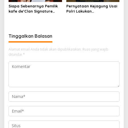
Siapa Sebenarnya Pemilik
Pernyataan Kejagung Usai
kafe de’Clan Signature
Polri Lakukan
yang Digeledah Polisi?
Penggeledahan Terkait
Nama Jampidsus
Kasus Dugaan Blackout
Mendadak Jadi Sorotan
Batubara Hingga TPPU
Tinggalkan Balasan
Alamat email Anda tidak akan dipublikasikan.
Ruas yang wajib
ditandai
*