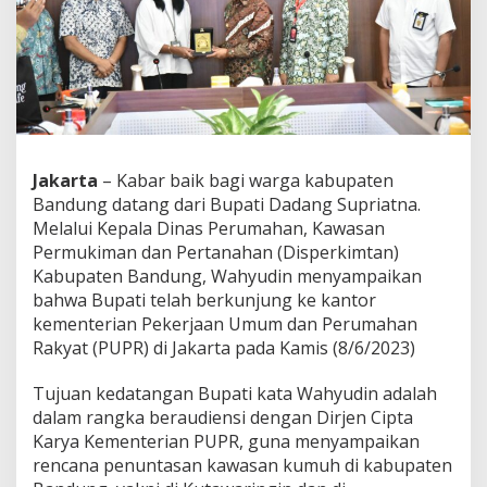
g
a
n
K
e
m
e
n
t
Jakarta
– Kabar baik bagi warga kabupaten
e
Bandung datang dari Bupati Dadang Supriatna.
r
i
Melalui Kepala Dinas Perumahan, Kawasan
a
Permukiman dan Pertanahan (Disperkimtan)
n
Kabupaten Bandung, Wahyudin menyampaikan
P
bahwa Bupati telah berkunjung ke kantor
U
kementerian Pekerjaan Umum dan Perumahan
P
R
Rakyat (PUPR) di Jakarta pada Kamis (8/6/2023)
,
B
Tujuan kedatangan Bupati kata Wahyudin adalah
u
dalam rangka beraudiensi dengan Dirjen Cipta
p
Karya Kementerian PUPR, guna menyampaikan
a
t
rencana penuntasan kawasan kumuh di kabupaten
i