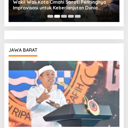
Wakil Wali Kota Cimahi Soroti Pentingnya
Y
Improvisasi untuk Keberlanjutan Dunia
S
Pendidikan
A
JAWA BARAT