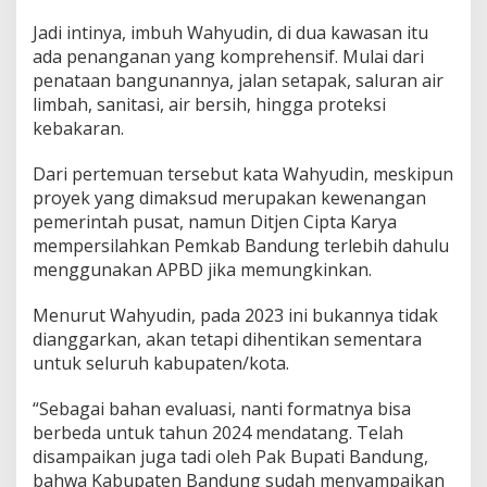
u
Jadi intinya, imbuh Wahyudin, di dua kawasan itu
n
t
ada penanganan yang komprehensif. Mulai dari
a
penataan bangunannya, jalan setapak, saluran air
s
limbah, sanitasi, air bersih, hingga proteksi
a
kebakaran.
n
K
a
Dari pertemuan tersebut kata Wahyudin, meskipun
w
proyek yang dimaksud merupakan kewenangan
a
pemerintah pusat, namun Ditjen Cipta Karya
s
mempersilahkan Pemkab Bandung terlebih dahulu
a
menggunakan APBD jika memungkinkan.
n
K
u
Menurut Wahyudin, pada 2023 ini bukannya tidak
m
dianggarkan, akan tetapi dihentikan sementara
u
untuk seluruh kabupaten/kota.
h
“Sebagai bahan evaluasi, nanti formatnya bisa
berbeda untuk tahun 2024 mendatang. Telah
disampaikan juga tadi oleh Pak Bupati Bandung,
bahwa Kabupaten Bandung sudah menyampaikan