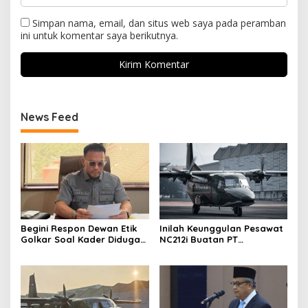
Simpan nama, email, dan situs web saya pada peramban
ini untuk komentar saya berikutnya.
News Feed
Begini Respon Dewan Etik
Inilah Keunggulan Pesawat
Golkar Soal Kader Diduga
NC212i Buatan PT
Terlibat Kasus Tambang
Dirgantara Indonesia, Siap
Emas
Dukung Berbagai Operasi
TNI