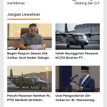
v
Kamtibmas
Gedung dan SLF
i
g
Jangan Lewatkan
a
s
i
p
o
s
Begini Respon Dewan Etik
Inilah Keunggulan Pesawat
Golkar Soal Kader Diduga
NC212i Buatan PT
Terlibat Kasus Tambang
Dirgantara Indonesia, Siap
Emas
Dukung Berbagai Operasi
TNI
Penuhi Pesanan Kemhan RI,
Usai Pengunduran Diri
PTDI Kembali Kirimkan
Gubernur BI, Mensesneg:
Pesawat NC212i ke
Segera Terbit Keppres