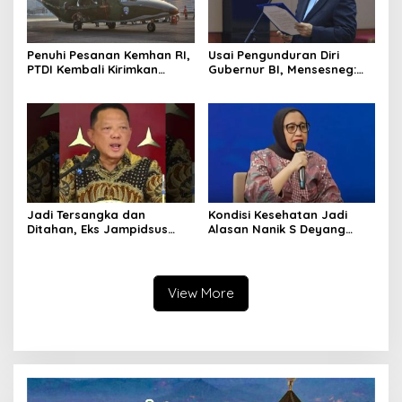
Penuhi Pesanan Kemhan RI,
Usai Pengunduran Diri
PTDI Kembali Kirimkan
Gubernur BI, Mensesneg:
Pesawat NC212i ke
Segera Terbit Keppres
Pangkalan TNI AU
Pemberhentian dengan
Hormat
Jadi Tersangka dan
Kondisi Kesehatan Jadi
Ditahan, Eks Jampidsus
Alasan Nanik S Deyang
Sebut Dirinya Korban
Mundur dari BGN, Prabowo
Kriminalisasi
Tunjuk Wamentan
Sudaryono
View More