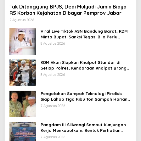
Tak Ditanggung BPJS, Dedi Mulyadi Jamin Biaya
RS Korban Kejahatan Dibayar Pemprov Jabar
9 Agustus 2026
Viral Live Tiktok ASN Bandung Barat, KDM
Minta Bupati Sanksi Tegas: Bila Perlu
Pemberhentian
8 Agustus 2026
KDM Akan Siapkan Knalpot Standar di
Setiap Polres, Kendaraan Knalpot Brong
Tertangkap Langsung Ganti
8 Agustus 2026
Pengolahan Sampah Teknologi Pirolisis
Siap Lahap Tiga Ribu Ton Sampah Harian
Jawa Barat
7 Agustus 2026
Pangdam III Siliwangi Sambut Kunjungan
Kerja Menkopolkam: Bentuk Perhatian
Pemerintah
7 Agustus 2026