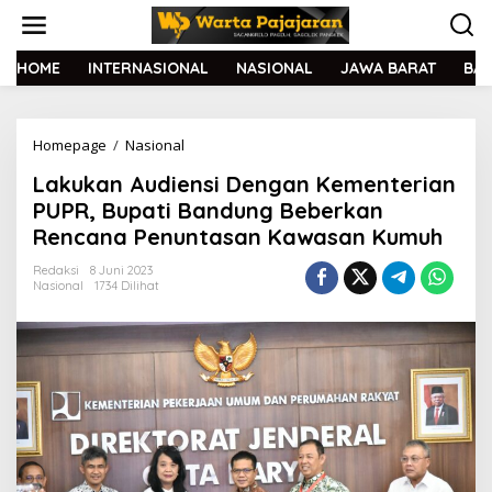
L
e
w
a
HOME
INTERNASIONAL
NASIONAL
JAWA BARAT
BA
t
i
k
Homepage
/
Nasional
L
e
a
k
Lakukan Audiensi Dengan Kementerian
k
o
u
n
PUPR, Bupati Bandung Beberkan
k
t
Rencana Penuntasan Kawasan Kumuh
a
e
n
n
Redaksi
8 Juni 2023
A
Nasional
1734 Dilihat
u
d
i
e
n
s
i
D
e
n