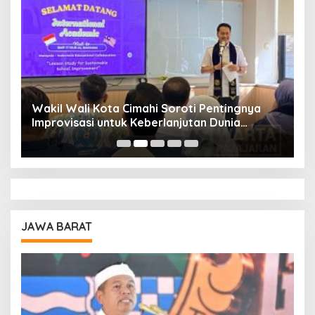
Wakil Wali Kota Cimahi Soroti Pentingnya
Y
Improvisasi untuk Keberlanjutan Dunia
S
Pendidikan
A
JAWA BARAT