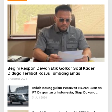
Begini Respon Dewan Etik Golkar Soal Kader
Diduga Terlibat Kasus Tambang Emas
9 Agustus 2026
Inilah Keunggulan Pesawat NC212i Buatan
PT Dirgantara Indonesia, Siap Dukung
Berbagai Operasi TNI
31 Juli 2026