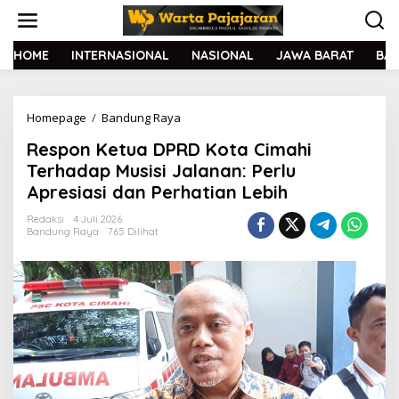
L
e
w
a
HOME
INTERNASIONAL
NASIONAL
JAWA BARAT
BA
t
i
k
Homepage
/
Bandung Raya
R
e
e
k
Respon Ketua DPRD Kota Cimahi
s
o
p
n
Terhadap Musisi Jalanan: Perlu
o
t
Apresiasi dan Perhatian Lebih
n
e
K
n
Redaksi
4 Juli 2026
e
Bandung Raya
765 Dilihat
t
u
a
D
P
R
D
K
o
t