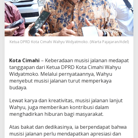
a
C
i
m
a
h
i
T
Ketua DPRD Kota Cimahi Wahyu Widyatmoko. (Warta Pajajaran/Adel)
e
r
h
Kota Cimahi
– Keberadaan musisi jalanan medapat
a
tanggapan dari Ketua DPRD Kota Cimahi Wahyu
d
Widyatmoko. Melalui pernyataannya, Wahyu
a
p
menyebut musisi jalanan turut memperkaya
M
budaya.
u
s
Lewat karya dan kreativitas, musisi jalanan lanjut
i
Wahyu, juga memberikan kontribusi dalam
s
i
menghadirkan hiburan bagi masyarakat.
J
a
Atas bakat dan dedikasinya, ia berpendapat bahwa
l
musisi jalanan perlu mendapatkan apresiasi dan
a