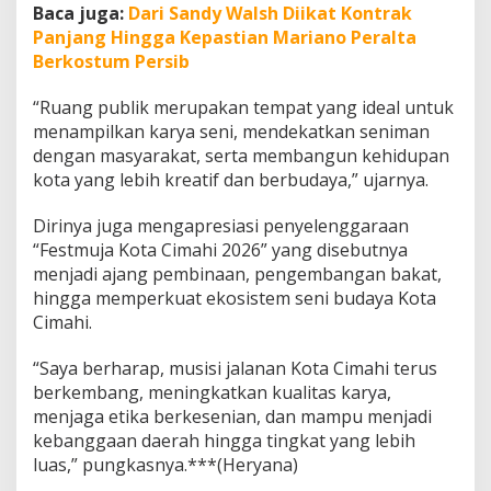
Baca juga:
Dari Sandy Walsh Diikat Kontrak
a
t
Panjang Hingga Kepastian Mariano Peralta
i
Berkostum Persib
a
n
“Ruang publik merupakan tempat yang ideal untuk
L
menampilkan karya seni, mendekatkan seniman
e
b
dengan masyarakat, serta membangun kehidupan
i
kota yang lebih kreatif dan berbudaya,” ujarnya.
h
Dirinya juga mengapresiasi penyelenggaraan
“Festmuja Kota Cimahi 2026” yang disebutnya
menjadi ajang pembinaan, pengembangan bakat,
hingga memperkuat ekosistem seni budaya Kota
Cimahi.
“Saya berharap, musisi jalanan Kota Cimahi terus
berkembang, meningkatkan kualitas karya,
menjaga etika berkesenian, dan mampu menjadi
kebanggaan daerah hingga tingkat yang lebih
luas,” pungkasnya.***(Heryana)