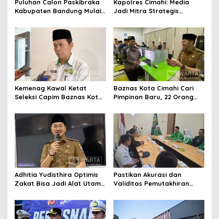
Puluhan Calon Paskibraka
Kapolres Cimahi: Media
Kabupaten Bandung Mulai
Jadi Mitra Strategis
Ikuti Pemusatan Latihan
Bangun Kepercayaan
Publik
Kemenag Kawal Ketat
Baznas Kota Cimahi Cari
Seleksi Capim Baznas Kota
Pimpinan Baru, 22 Orang
Cimahi: Kita Ingin
Ikuti Seleksi
Komisioner Baznas
Berintegritas
Adhitia Yudisthira Optimis
Pastikan Akurasi dan
Zakat Bisa Jadi Alat Utama
Validitas Pemutakhiran
Selesaikan Masalah Sosial
Data Parpol, Bawaslu Kota
Kota Cimahi
Cimahi Lakukan
Pengawasan