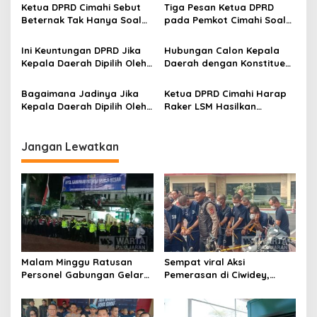
p
Pembahasan LPJ APBD 2025
Massal
Ketua DPRD Cimahi Sebut
Tiga Pesan Ketua DPRD
Beternak Tak Hanya Soal
pada Pemkot Cimahi Soal
o
Bisnis Besar, Tapi
Pengendalian Tata Ruang
s
Ketahanan Pangan
Ini Keuntungan DPRD Jika
Hubungan Calon Kepala
Kepala Daerah Dipilih Oleh
Daerah dengan Konstituen
Legislatif
Ketika Pilkada Dilakukan
Oleh DPRD
Bagaimana Jadinya Jika
Ketua DPRD Cimahi Harap
Kepala Daerah Dipilih Oleh
Raker LSM Hasilkan
Legislatif? Ketua DPRD
Program Kerja Selaras
Cimahi Sampaikan Begini
dengan Pembangunan
Jangan Lewatkan
Malam Minggu Ratusan
Sempat viral Aksi
Personel Gabungan Gelar
Pemerasan di Ciwidey,
Apel, Lanjut Patroli Skala
Polisi Tangkap Dua terduga
Besar Kabupaten Bandung
Pelaku