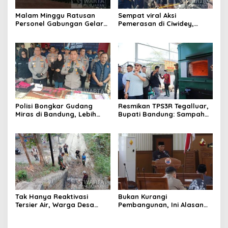
Malam Minggu Ratusan
Sempat viral Aksi
Personel Gabungan Gelar
Pemerasan di Ciwidey,
Apel, Lanjut Patroli Skala
Polisi Tangkap Dua terduga
Besar Kabupaten Bandung
Pelaku
Polisi Bongkar Gudang
Resmikan TPS3R Tegalluar,
Miras di Bandung, Lebih
Bupati Bandung: Sampah
dari Enam Ribu Botol Disita
Bukan Hanya Urusan
Pemerintah
Tak Hanya Reaktivasi
Bukan Kurangi
Tersier Air, Warga Desa
Pembangunan, Ini Alasan
Ciburuy Inginkan Jalan
Pemkot Cimahi Lakukan
Alternatif di Padalarang
Pengurangan Belanja