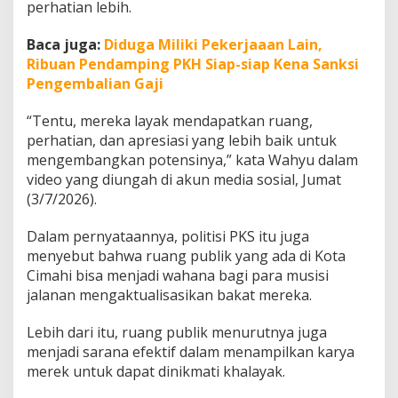
perhatian lebih.
n
a
n
Baca juga:
Diduga Miliki Pekerjaaan Lain,
:
Ribuan Pendamping PKH Siap-siap Kena Sanksi
P
Pengembalian Gaji
e
r
“Tentu, mereka layak mendapatkan ruang,
l
u
perhatian, dan apresiasi yang lebih baik untuk
A
mengembangkan potensinya,” kata Wahyu dalam
p
video yang diungah di akun media sosial, Jumat
r
(3/7/2026).
e
s
i
Dalam pernyataannya, politisi PKS itu juga
a
menyebut bahwa ruang publik yang ada di Kota
s
Cimahi bisa menjadi wahana bagi para musisi
i
jalanan mengaktualisasikan bakat mereka.
d
a
n
Lebih dari itu, ruang publik menurutnya juga
P
menjadi sarana efektif dalam menampilkan karya
e
merek untuk dapat dinikmati khalayak.
r
h