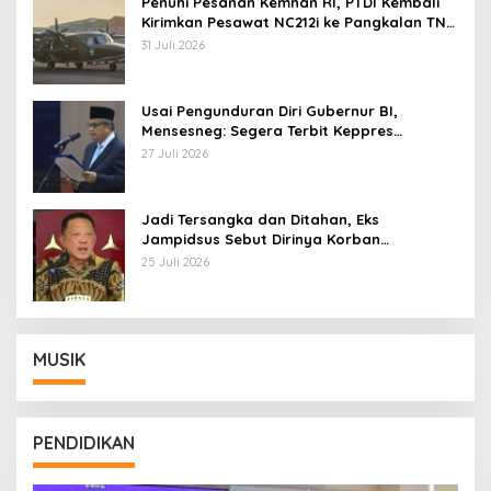
Penuhi Pesanan Kemhan RI, PTDI Kembali
Kirimkan Pesawat NC212i ke Pangkalan TNI
AU
31 Juli 2026
Usai Pengunduran Diri Gubernur BI,
Mensesneg: Segera Terbit Keppres
Pemberhentian dengan Hormat
27 Juli 2026
Jadi Tersangka dan Ditahan, Eks
Jampidsus Sebut Dirinya Korban
Kriminalisasi
25 Juli 2026
MUSIK
PENDIDIKAN