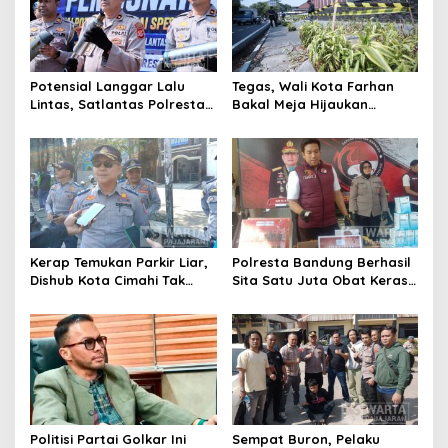
Potensial Langgar Lalu
Tegas, Wali Kota Farhan
Lintas, Satlantas Polresta
Bakal Meja Hijaukan
Bandung Tindak Ribuan
Penebang Pohon di Jalan
Motor Berknalpot Brong
Riau
Kerap Temukan Parkir Liar,
Polresta Bandung Berhasil
Dishub Kota Cimahi Tak
Sita Satu Juta Obat Keras
Henti Lakukan Edukasi dan
Serta Ungkap Ratusan
Pembinaan
Kasus Narkoba
Politisi Partai Golkar Ini
Sempat Buron, Pelaku