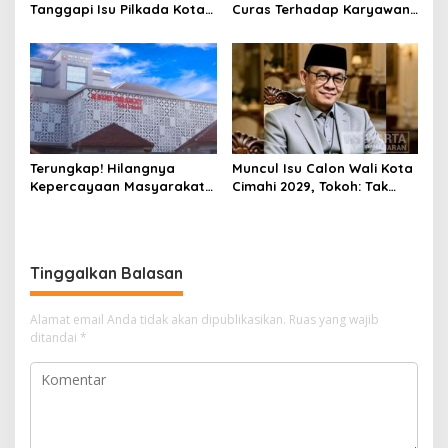
Tanggapi Isu Pilkada Kota
Curas Terhadap Karyawan
Cimahi 2029: Terlalu Dini
Pabrik di Majalaya Berhasil
Ditangkap Polisi
Terungkap! Hilangnya
Muncul Isu Calon Wali Kota
Kepercayaan Masyarakat
Cimahi 2029, Tokoh: Tak
Latarbelakangi Rencana
Cukup Hanya Bermodal
Rebranding RSUD Cibabat
Legitimasi Parpol
Tinggalkan Balasan
Alamat email Anda tidak akan dipublikasikan.
Ruas yang wajib
ditandai
*