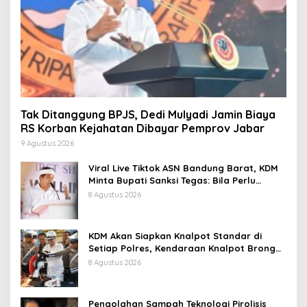
Tak Ditanggung BPJS, Dedi Mulyadi Jamin Biaya
RS Korban Kejahatan Dibayar Pemprov Jabar
9 Agustus 2026
Viral Live Tiktok ASN Bandung Barat, KDM
Minta Bupati Sanksi Tegas: Bila Perlu
Pemberhentian
8 Agustus 2026
KDM Akan Siapkan Knalpot Standar di
Setiap Polres, Kendaraan Knalpot Brong
Tertangkap Langsung Ganti
8 Agustus 2026
Pengolahan Sampah Teknologi Pirolisis