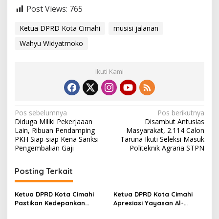
Post Views:
765
Ketua DPRD Kota Cimahi
musisi jalanan
Wahyu Widyatmoko
Ikuti Kami
N
Pos sebelumnya
Pos berikutnya
Diduga Miliki Pekerjaaan
Disambut Antusias
a
Lain, Ribuan Pendamping
Masyarakat, 2.114 Calon
v
PKH Siap-siap Kena Sanksi
Taruna Ikuti Seleksi Masuk
Pengembalian Gaji
Politeknik Agraria STPN
i
g
Posting Terkait
a
s
Ketua DPRD Kota Cimahi
Ketua DPRD Kota Cimahi
Pastikan Kedepankan
Apresiasi Yayasan Al-
i
Akuntabiltas dalam
Muhajirin Gelar Khitanan