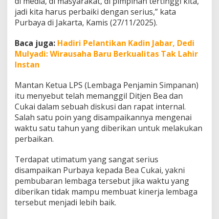
di media, di masyarakat, di pimpinan tertinggi kita,
r
jadi kita harus perbaiki dengan serius,” kata
j
Purbaya di Jakarta, Kamis (27/11/2025).
a
,
A
Baca juga:
Hadiri Pelantikan Kadin Jabar, Dedi
n
Mulyadi: Wirausaha Baru Berkualitas Tak Lahir
c
Instan
a
m
P
Mantan Ketua LPS (Lembaga Penjamin Simpanan)
e
itu menyebut telah memanggil Ditjen Bea dan
m
Cukai dalam sebuah diskusi dan rapat internal.
b
Salah satu poin yang disampaikannya mengenai
e
waktu satu tahun yang diberikan untuk melakukan
k
u
perbaikan.
a
n
Terdapat utimatum yang sangat serius
M
disampaikan Purbaya kepada Bea Cukai, yakni
e
pembubaran lembaga tersebut jika waktu yang
n
a
diberikan tidak mampu membuat kinerja lembaga
n
tersebut menjadi lebih baik.
t
i