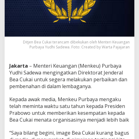
i
W
a
k
t
u
S
e
Ditjen Bea Cukai terancam dibekukan oleh Menteri Keuangan
t
Purbaya Yudhi Sadewa. Foto: Created by Warta Pajajaran
a
h
u
Jakarta
– Menteri Keuangan (Menkeu) Purbaya
n
Yudhi Sadewa mengingatkan Direktorat Jenderal
P
Bea Cukai untuk segera melakukan perbaikan dan
e
pembenahan di dalam lembaganya.
r
b
a
Kepada awak media, Menkeu Purbaya mengaku
i
telah meminta waktu satu tahun kepada Presiden
k
Prabowo untuk memberikan kesempatan kepada
i
Bea Cukai menata organisasinya menjadi lebih baik
K
i
n
“Saya bilang begini, image Bea Cukai kurang bagus
e