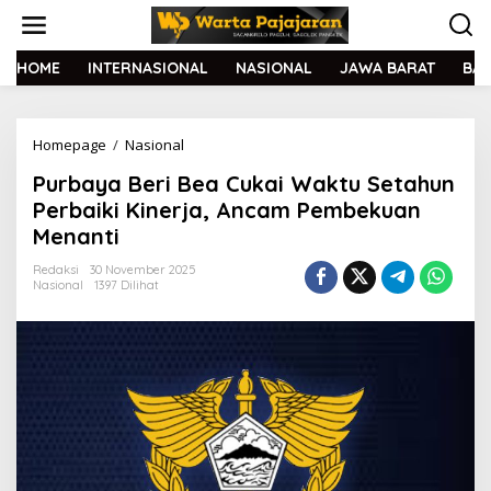
L
e
w
a
HOME
INTERNASIONAL
NASIONAL
JAWA BARAT
BA
t
i
k
Homepage
/
Nasional
P
e
u
k
Purbaya Beri Bea Cukai Waktu Setahun
r
o
b
n
Perbaiki Kinerja, Ancam Pembekuan
a
t
Menanti
y
e
a
n
Redaksi
30 November 2025
B
Nasional
1397 Dilihat
e
r
i
B
e
a
C
u
k
a