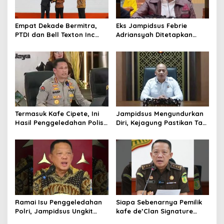
Empat Dekade Bermitra,
Eks Jampidsus Febrie
PTDI dan Bell Texton Inc
Adriansyah Ditetapkan
Perkuat Kolaborasi
Tersangka, Polri dan
Kembangkan Industri
Kejagung Rajut Kongsi
Helikopter
Termasuk Kafe Cipete, Ini
Jampidsus Mengundurkan
Hasil Penggeledahan Polisi
Diri, Kejagung Pastikan Tak
dari 12 Lokasi
Ganggu Penegakkan
Hukum di Gedung Bundar
Ramai Isu Penggeledahan
Siapa Sebenarnya Pemilik
Polri, Jampidsus Ungkit
kafe de’Clan Signature
Penegakkan Hukum
yang Digeledah Polisi?