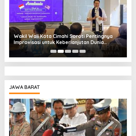
Wakil Wali Kota Cimahi Soroti Pentingnya
Y
Improvisasi untuk Keberlanjutan Dunia
S
Pendidikan
A
JAWA BARAT