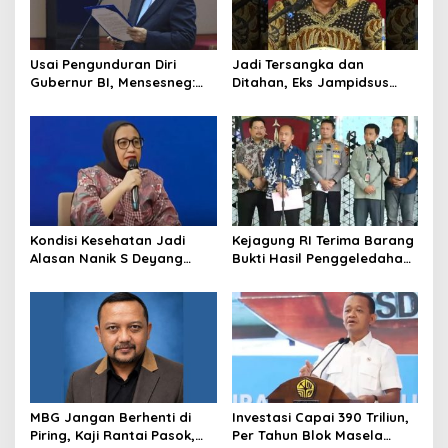
Usai Pengunduran Diri
Jadi Tersangka dan
Gubernur BI, Mensesneg:
Ditahan, Eks Jampidsus
Segera Terbit Keppres
Sebut Dirinya Korban
Pemberhentian dengan
Kriminalisasi
Hormat
Kondisi Kesehatan Jadi
Kejagung RI Terima Barang
Alasan Nanik S Deyang
Bukti Hasil Penggeledahan
Mundur dari BGN, Prabowo
Kortas Tipidkor Usai Tes
Tunjuk Wamentan
Keaslian
Sudaryono
MBG Jangan Berhenti di
Investasi Capai 390 Triliun,
Piring, Kaji Rantai Pasok,
Per Tahun Blok Masela