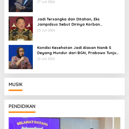
Pemberhentian dengan Hormat
27 Juli 2026
Jadi Tersangka dan Ditahan, Eks
Jampidsus Sebut Dirinya Korban
Kriminalisasi
25 Juli 2026
Kondisi Kesehatan Jadi Alasan Nanik S
Deyang Mundur dari BGN, Prabowo Tunjuk
Wamentan Sudaryono
22 Juli 2026
MUSIK
PENDIDIKAN