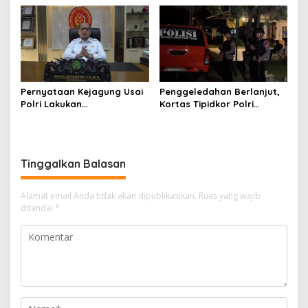
Kejagung RI
Nama Jampidsus
Mendadak Jadi Sorotan
Pernyataan Kejagung Usai
Penggeledahan Berlanjut,
Polri Lakukan
Kortas Tipidkor Polri
Penggeledahan Terkait
Temukan Puluhan Kilogram
Kasus Dugaan Blackout
Emas Batangan di Rumah
Batubara Hingga TPPU
Mewah Bogor
Tinggalkan Balasan
Alamat email Anda tidak akan dipublikasikan.
Ruas yang wajib
ditandai
*