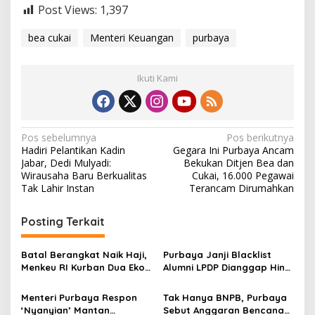
Post Views:
1,397
bea cukai
Menteri Keuangan
purbaya
Ikuti Kami
N
Pos sebelumnya
Pos berikutnya
Hadiri Pelantikan Kadin
Gegara Ini Purbaya Ancam
a
Jabar, Dedi Mulyadi:
Bekukan Ditjen Bea dan
v
Wirausaha Baru Berkualitas
Cukai, 16.000 Pegawai
Tak Lahir Instan
Terancam Dirumahkan
i
g
Posting Terkait
a
s
Batal Berangkat Naik Haji,
Purbaya Janji Blacklist
Menkeu RI Kurban Dua Ekor
Alumni LPDP Dianggap Hina
i
Sapi
Negara
p
Menteri Purbaya Respon
Tak Hanya BNPB, Purbaya
‘Nyanyian’ Mantan
Sebut Anggaran Bencana