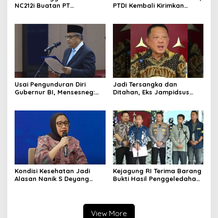
NC212i Buatan PT
PTDI Kembali Kirimkan
Dirgantara Indonesia, Siap
Pesawat NC212i ke
Dukung Berbagai Operasi
Pangkalan TNI AU
TNI
Usai Pengunduran Diri
Jadi Tersangka dan
Gubernur BI, Mensesneg:
Ditahan, Eks Jampidsus
Segera Terbit Keppres
Sebut Dirinya Korban
Pemberhentian dengan
Kriminalisasi
Hormat
Kondisi Kesehatan Jadi
Kejagung RI Terima Barang
Alasan Nanik S Deyang
Bukti Hasil Penggeledahan
Mundur dari BGN, Prabowo
Kortas Tipidkor Usai Tes
Tunjuk Wamentan
Keaslian
Sudaryono
View More