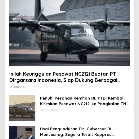
Inilah Keunggulan Pesawat NC212i Buatan PT
Dirgantara Indonesia, Siap Dukung Berbagai
Operasi TNI
31 Juli 2026
Penuhi Pesanan Kemhan RI, PTDI Kembali
Kirimkan Pesawat NC212i ke Pangkalan TNI
AU
31 Juli 2026
Usai Pengunduran Diri Gubernur BI,
Mensesneg: Segera Terbit Keppres