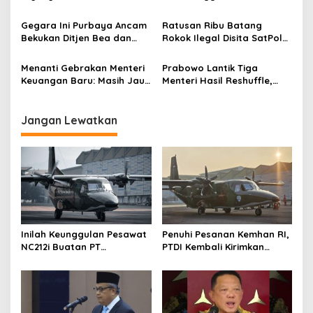
o
Wamenaker Sebut Akan
Sumatra Bisa Dicairkan
s
Bernasib Sama
Satgas Jembatan
Gegara Ini Purbaya Ancam
Ratusan Ribu Batang
Bekukan Ditjen Bea dan
Rokok Ilegal Disita SatPol
Cukai, 16.000 Pegawai
PP Bandung Barat dan Bea
Terancam Dirumahkan
Cukai
Menanti Gebrakan Menteri
Prabowo Lantik Tiga
Keuangan Baru: Masih Jauh
Menteri Hasil Reshuffle,
Inflasi Terjadi
Termasuk Pengganti Sri
Mulyani
Jangan Lewatkan
Inilah Keunggulan Pesawat
Penuhi Pesanan Kemhan RI,
NC212i Buatan PT
PTDI Kembali Kirimkan
Dirgantara Indonesia, Siap
Pesawat NC212i ke
Dukung Berbagai Operasi
Pangkalan TNI AU
TNI