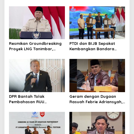
Sampah, dan Nasib
Diproyesikan Produksi 9,5
Ekonomi Lokal
Juta Ton LNG
Resmikan Groundbreaking
PTDI dan BIJB Sepakat
Proyek LNG Tanimbar,
Kembangkan Bandara
Prabowo: Sudah Kita
Kertajati Jadi Pusat
Nantikan 28 Tahun
Industri Kedirgantaraan
Nasional
DPR Bantah Tolak
Geram dengan Dugaan
Pembahasan RUU
Rasuah Febrie Adriansyah,
Perampasan Aset
Politisi PDIP Minta Eks
Jampidsus Dihukum Mati