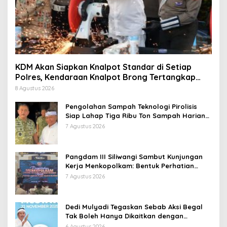
KDM Akan Siapkan Knalpot Standar di Setiap
Polres, Kendaraan Knalpot Brong Tertangkap
Langsung Ganti
8 Agustus 2026
Pengolahan Sampah Teknologi Pirolisis
Siap Lahap Tiga Ribu Ton Sampah Harian
Jawa Barat
7 Agustus 2026
Pangdam III Siliwangi Sambut Kunjungan
Kerja Menkopolkam: Bentuk Perhatian
Pemerintah
7 Agustus 2026
Dedi Mulyadi Tegaskan Sebab Aksi Begal
Tak Boleh Hanya Dikaitkan dengan
Ekonomi
6 Agustus 2026