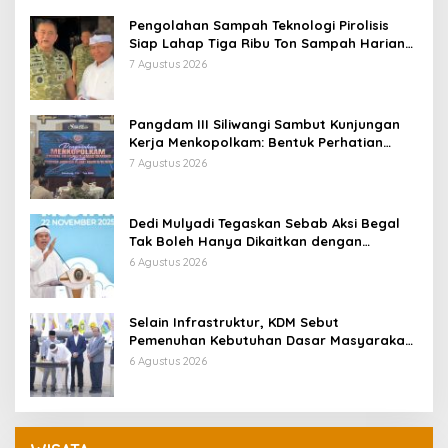
Pengolahan Sampah Teknologi Pirolisis
Siap Lahap Tiga Ribu Ton Sampah Harian
Jawa Barat
7 Agustus 2026
Pangdam III Siliwangi Sambut Kunjungan
Kerja Menkopolkam: Bentuk Perhatian
Pemerintah
7 Agustus 2026
Dedi Mulyadi Tegaskan Sebab Aksi Begal
Tak Boleh Hanya Dikaitkan dengan
Ekonomi
6 Agustus 2026
Selain Infrastruktur, KDM Sebut
Pemenuhan Kebutuhan Dasar Masyarakat
Jadi Fokus APBD Jabar 2027
6 Agustus 2026