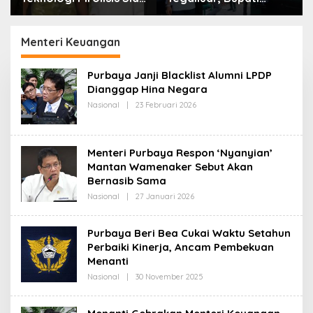
Lahap Tiga Ribu Ton
Bandung: Sampah
Sampah Harian Jawa
Bukan Hanya Urusan
Barat
Pemerintah
Menteri Keuangan
Purbaya Janji Blacklist Alumni LPDP
Dianggap Hina Negara
Nasional
|
23 Februari 2026
O
L
E
H
R
Menteri Purbaya Respon ‘Nyanyian’
E
D
Mantan Wamenaker Sebut Akan
A
Bernasib Sama
K
S
Nasional
|
27 Januari 2026
O
I
L
E
H
Purbaya Beri Bea Cukai Waktu Setahun
R
Perbaiki Kinerja, Ancam Pembekuan
E
D
Menanti
A
K
Nasional
|
30 November 2025
O
S
L
I
E
H