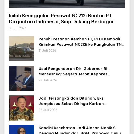
Inilah Keunggulan Pesawat NC212i Buatan PT
Dirgantara Indonesia, Siap Dukung Berbagai
Operasi TNI
31 Juli 2026
Penuhi Pesanan Kemhan RI, PTDI Kembali
Kirimkan Pesawat NC212i ke Pangkalan TNI
AU
31 Juli 2026
Usai Pengunduran Diri Gubernur BI,
Mensesneg: Segera Terbit Keppres
Pemberhentian dengan Hormat
27 Juli 2026
Jadi Tersangka dan Ditahan, Eks
Jampidsus Sebut Dirinya Korban
Kriminalisasi
25 Juli 2026
Kondisi Kesehatan Jadi Alasan Nanik S
Deyang Mundur dari BGN, Prabowo Tunjuk