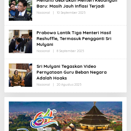
Menanti Gebrakan Menteri Keuangan
R
Baru: Masih Jauh Inflasi Terjadi
E
D
Nasional
|
10 September 2025
O
A
L
K
E
S
H
I
R
Prabowo Lantik Tiga Menteri Hasil
E
D
Reshuffle, Termasuk Pengganti Sri
A
Mulyani
K
S
Nasional
|
8 September 2025
O
I
L
E
H
Sri Mulyani Tegaskan Video
R
Pernyataan Guru Beban Negara
E
D
Adalah Hoaks
A
K
Nasional
|
20 Agustus 2025
O
S
L
I
E
H
R
E
D
A
K
S
I