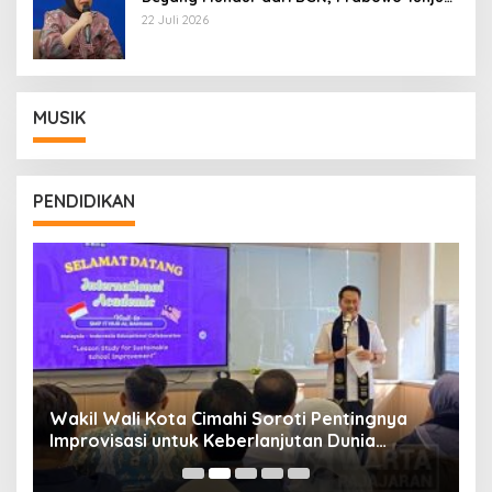
Wamentan Sudaryono
22 Juli 2026
MUSIK
PENDIDIKAN
Wakil Wali Kota Cimahi Soroti Pentingnya
Y
Improvisasi untuk Keberlanjutan Dunia
S
Pendidikan
A