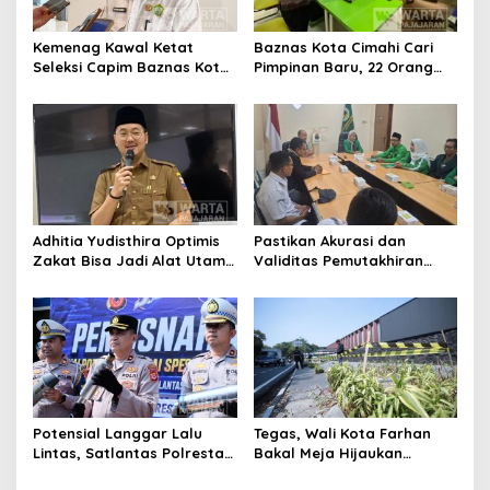
Kemenag Kawal Ketat
Baznas Kota Cimahi Cari
Seleksi Capim Baznas Kota
Pimpinan Baru, 22 Orang
Cimahi: Kita Ingin
Ikuti Seleksi
Komisioner Baznas
Berintegritas
Adhitia Yudisthira Optimis
Pastikan Akurasi dan
Zakat Bisa Jadi Alat Utama
Validitas Pemutakhiran
Selesaikan Masalah Sosial
Data Parpol, Bawaslu Kota
Kota Cimahi
Cimahi Lakukan
Pengawasan
Potensial Langgar Lalu
Tegas, Wali Kota Farhan
Lintas, Satlantas Polresta
Bakal Meja Hijaukan
Bandung Tindak Ribuan
Penebang Pohon di Jalan