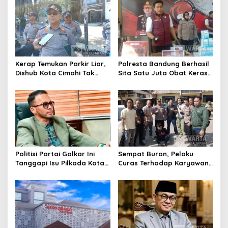
Motor Berknalpot Brong
Riau
Kerap Temukan Parkir Liar,
Polresta Bandung Berhasil
Dishub Kota Cimahi Tak
Sita Satu Juta Obat Keras
Henti Lakukan Edukasi dan
Serta Ungkap Ratusan
Pembinaan
Kasus Narkoba
Politisi Partai Golkar Ini
Sempat Buron, Pelaku
Tanggapi Isu Pilkada Kota
Curas Terhadap Karyawan
Cimahi 2029: Terlalu Dini
Pabrik di Majalaya Berhasil
Ditangkap Polisi