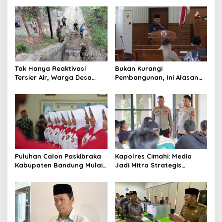
Tak Hanya Reaktivasi
Bukan Kurangi
Tersier Air, Warga Desa
Pembangunan, Ini Alasan
Ciburuy Inginkan Jalan
Pemkot Cimahi Lakukan
Alternatif di Padalarang
Pengurangan Belanja
Daerah
Puluhan Calon Paskibraka
Kapolres Cimahi: Media
Kabupaten Bandung Mulai
Jadi Mitra Strategis
Ikuti Pemusatan Latihan
Bangun Kepercayaan
Publik