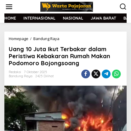
L
e
w
a
HOME
INTERNASIONAL
NASIONAL
JAWA BARAT
BA
t
i
k
Homepage
/
Bandung Raya
U
e
a
k
Uang 10 Juta Ikut Terbakar dalam
n
o
g
n
Peristiwa Kebakaran Rumah Makan
1
t
Podomoro Bojongsoang
0
e
J
n
Redaksi
7 Oktober 2025
u
Bandung Raya
2425 Dilihat
t
a
I
k
u
t
T
e
r
b