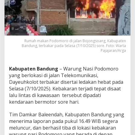
a
k
a
r
d
a
l
a
Rumah makan Podomoro di jalan Bojongsoang, Kabupaten
m
Bandung, terbakar pada Selasa (7/10/2025) sore. Foto: Warta
Pajajaran/Arga
P
e
r
i
Kabupaten Bandung
– Warung Nasi Podomoro
s
yang berlokasi di jalan Telekomunikasi,
t
Dayeuhkolot terbakar disertai ledakan hebat pada
i
Selasa (7/10/2025). Kebakaran terjadi tepat disaat
w
a
lalu lintas di kawasaan tersebut dipadati
K
kendaraan bermotor sore hari.
e
b
Tim Damkar Baleendah, Kabupaten Bandung yang
a
menerima laporan pada pukul 16.49 WIB segera
k
a
meluncur, dan berhasil tiba di lokasi kebakaran
r
warung nasi Podomoro yang berada di depan