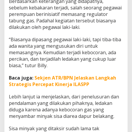
Berdasarkan keterangan yang didapatnya,
g
sebelum kebakaran terjadi, salah seorang pegawai
s
perempuan berinisiatif memasang regulator
o
a
tabung gas. Padahal kegiatan tersebut biasanya
n
dilakukan oleh pegawai laki-laki.
g
“Biasanya dipasang pegawai laki-laki, tapi tiba-tiba
ada wanita yang mengusukan diri untuk
memasangnya. Kemudian terjadi kebocoran, ada
percikan, dan terjadilah ledakan yang cukup luar
biasa,” tutur Billy.
Baca juga:
Sekjen ATR/BPN Jelaskan Langkah
Strategis Percepat Kinerja ILASPP
Lebih lanjut ia menjelaskan, dari penelusuran dan
pendalaman yang dilakukan pihaknya, ledakan
diduga karena adanya kebocoran gas yang
menyambar minyak sisa diarea dapur belakang.
Sisa minyak yang ditaksir sudah lama tak