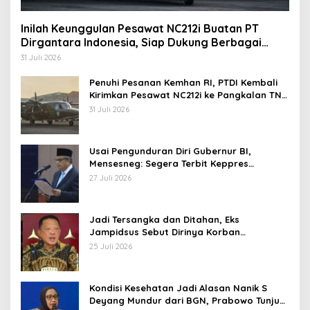
Inilah Keunggulan Pesawat NC212i Buatan PT
Dirgantara Indonesia, Siap Dukung Berbagai
Operasi TNI
31 Juli 2026
Penuhi Pesanan Kemhan RI, PTDI Kembali
Kirimkan Pesawat NC212i ke Pangkalan TNI
AU
31 Juli 2026
Usai Pengunduran Diri Gubernur BI,
Mensesneg: Segera Terbit Keppres
Pemberhentian dengan Hormat
27 Juli 2026
Jadi Tersangka dan Ditahan, Eks
Jampidsus Sebut Dirinya Korban
Kriminalisasi
25 Juli 2026
Kondisi Kesehatan Jadi Alasan Nanik S
Deyang Mundur dari BGN, Prabowo Tunjuk