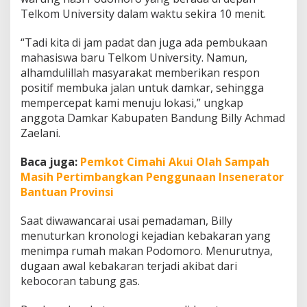
a
Telkom University dalam waktu sekira 10 menit.
n
R
“Tadi kita di jam padat dan juga ada pembukaan
u
m
mahasiswa baru Telkom University. Namun,
a
alhamdulillah masyarakat memberikan respon
h
positif membuka jalan untuk damkar, sehingga
M
mempercepat kami menuju lokasi,” ungkap
a
anggota Damkar Kabupaten Bandung Billy Achmad
k
a
Zaelani.
n
P
Baca juga:
Pemkot Cimahi Akui Olah Sampah
o
Masih Pertimbangkan Penggunaan Insenerator
d
Bantuan Provinsi
o
m
o
Saat diwawancarai usai pemadaman, Billy
r
menuturkan kronologi kejadian kebakaran yang
o
menimpa rumah makan Podomoro. Menurutnya,
B
dugaan awal kebakaran terjadi akibat dari
o
j
kebocoran tabung gas.
o
n