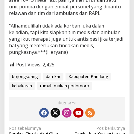
area 10×15 meter itu, paknya menurunkan satu
unit pompa dengan empat personel yang dibantu
relawan dan tim dari ambulans dan RAPI.
“Alhamdulillah tidak ada korban luka dalam
kejadian, tapi kita siapkan tim medis dan ambulan
yang ikut merapat juga untuk antisipasi jika terjadi
hal yang memerlukan tindakan medis,
pungkasnya.***(Heryana)
Post Views:
2,425
bojongsoang
damkar
Kabupaten Bandung
kebakaran
rumah makan podomoro
Ikuti Kami
N
Pos sebelumnya
Pos berikutnya
Pemkot Cimahi Akui Olah
Tingkatkan Kesiapsiagaan