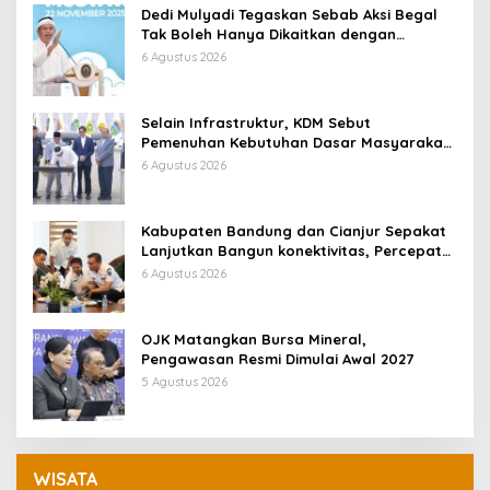
Dedi Mulyadi Tegaskan Sebab Aksi Begal
Tak Boleh Hanya Dikaitkan dengan
Ekonomi
6 Agustus 2026
Selain Infrastruktur, KDM Sebut
Pemenuhan Kebutuhan Dasar Masyarakat
Jadi Fokus APBD Jabar 2027
6 Agustus 2026
Kabupaten Bandung dan Cianjur Sepakat
Lanjutkan Bangun konektivitas, Percepat
Pertumbuhan Ekonomi Daerah
6 Agustus 2026
OJK Matangkan Bursa Mineral,
Pengawasan Resmi Dimulai Awal 2027
5 Agustus 2026
WISATA