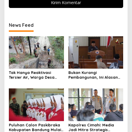
News Feed
Tak Hanya Reaktivasi
Bukan Kurangi
Tersier Air, Warga Desa
Pembangunan, Ini Alasan
Ciburuy Inginkan Jalan
Pemkot Cimahi Lakukan
Alternatif di Padalarang
Pengurangan Belanja
Daerah
Puluhan Calon Paskibraka
Kapolres Cimahi: Media
Kabupaten Bandung Mulai
Jadi Mitra Strategis