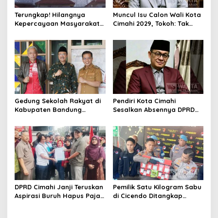
Terungkap! Hilangnya
Muncul Isu Calon Wali Kota
Kepercayaan Masyarakat
Cimahi 2029, Tokoh: Tak
Latarbelakangi Rencana
Cukup Hanya Bermodal
Rebranding RSUD Cibabat
Legitimasi Parpol
Gedung Sekolah Rakyat di
Pendiri Kota Cimahi
Kabupaten Bandung
Sesalkan Absennya DPRD
Dibangun Oktober 2026,
dalam Dialog Pembahasan
Siap Tampung Dua Ribu
Rebranding RSUD Cibabat
Siswa
DPRD Cimahi Janji Teruskan
Pemilik Satu Kilogram Sabu
Aspirasi Buruh Hapus Pajak
di Cicendo Ditangkap
Penghasilan ke Presiden
Satnarkoba Polres Cimahi
dan DPR