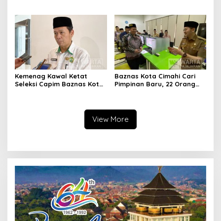
Ikuti Pemusatan Latihan
Bangun Kepercayaan
Publik
Kemenag Kawal Ketat
Baznas Kota Cimahi Cari
Seleksi Capim Baznas Kota
Pimpinan Baru, 22 Orang
Cimahi: Kita Ingin
Ikuti Seleksi
Komisioner Baznas
Berintegritas
View More