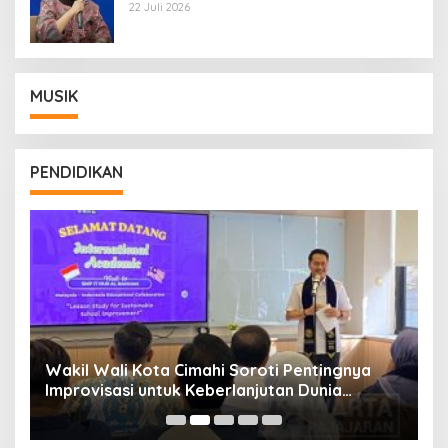
Wamentan Sudaryono
22 Juli 2026
MUSIK
PENDIDIKAN
Wakil Wali Kota Cimahi Soroti Pentingnya
Y
Improvisasi untuk Keberlanjutan Dunia
S
Pendidikan
A