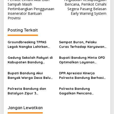
a
Sampah Masih
Bencana, Pemkot Cimahi
v
Pertimbangkan Penggunaan
Segera Pasang Belasan
Insenerator Bantuan
Early Warning System
i
Provinsi
g
Posting Terkait
a
s
Groundbreaking TPPAS
Sempat Buron, Pelaku
i
Legok Nangka Lahirkan
Curas Terhadap Karyawan
p
Harapan Baru
Pabrik di Majalaya Berhasil
Penyelesaian Sampah
Ditangkap Polisi
Gedung Sekolah Rakyat di
Bupati Bandung Minta OPD
o
Bandung Raya
Kabupaten Bandung
Optimalkan Layanan
s
Dibangun Oktober 2026,
Hotline, Respon Laporan
Siap Tampung Dua Ribu
Masyarakat Soal
Bupati Bandung Akui
DPR Apresiasi Kinerja
Siswa
Kekeringan
Banyak Warga Desa Belum
Polresta Bandung Berhasil
Paham Tujuan dan Manfaat
Selesaikan 94 Persen
Koperasi Merah Putih
Perkara dan Sita Jutaan
Polresta Bandung dan
Polresta Bandung
Narkoba
Batalyon Zipur 3
Gagalkan Rencana
Pangalengan Perkuat
Penyerangan Kelompok
Sinergitas Jaga
Remaja Bersenjata
Kondusifitas Wilayah
Jangan Lewatkan