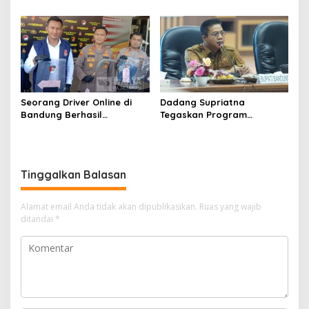
Penghasilan ke Presiden
Satnarkoba Polres Cimahi
dan DPR
Seorang Driver Online di
Dadang Supriatna
Bandung Berhasil
Tegaskan Program
Selamatkan Diri dari Upaya
Prioritas Tak Tersentuh
Pelaku Pencurian
Efisiensi Anggaran
Tinggalkan Balasan
Alamat email Anda tidak akan dipublikasikan.
Ruas yang wajib
ditandai
*