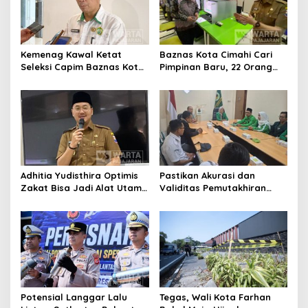
Kemenag Kawal Ketat
Baznas Kota Cimahi Cari
Seleksi Capim Baznas Kota
Pimpinan Baru, 22 Orang
Cimahi: Kita Ingin
Ikuti Seleksi
Komisioner Baznas
Berintegritas
Adhitia Yudisthira Optimis
Pastikan Akurasi dan
Zakat Bisa Jadi Alat Utama
Validitas Pemutakhiran
Selesaikan Masalah Sosial
Data Parpol, Bawaslu Kota
Kota Cimahi
Cimahi Lakukan
Pengawasan
Potensial Langgar Lalu
Tegas, Wali Kota Farhan