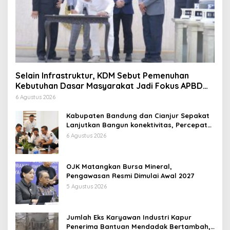
Selain Infrastruktur, KDM Sebut Pemenuhan
Kebutuhan Dasar Masyarakat Jadi Fokus APBD
Jabar 2027
6 Agustus 2026
Kabupaten Bandung dan Cianjur Sepakat
Lanjutkan Bangun konektivitas, Percepat
Pertumbuhan Ekonomi Daerah
6 Agustus 2026
OJK Matangkan Bursa Mineral,
Pengawasan Resmi Dimulai Awal 2027
5 Agustus 2026
Jumlah Eks Karyawan Industri Kapur
Penerima Bantuan Mendadak Bertambah,