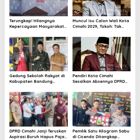
Terungkap! Hilangnya
Muncul Isu Calon Wali Kota
Kepercayaan Masyarakat
Cimahi 2029, Tokoh: Tak
Latarbelakangi Rencana
Cukup Hanya Bermodal
Rebranding RSUD Cibabat
Legitimasi Parpol
Gedung Sekolah Rakyat di
Pendiri Kota Cimahi
Kabupaten Bandung
Sesalkan Absennya DPRD
Dibangun Oktober 2026,
dalam Dialog Pembahasan
Siap Tampung Dua Ribu
Rebranding RSUD Cibabat
Siswa
DPRD Cimahi Janji Teruskan
Pemilik Satu Kilogram Sabu
Aspirasi Buruh Hapus Pajak
di Cicendo Ditangkap