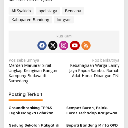
Ali Syakieb
apel siaga
Bencana
Kabupaten Bandung
longsor
Ikuti Kami
N
Pos sebelumnya
Pos berikutnya
Menteri Maruarar Sirait
Kebahagiaan Warga Lanny
a
Ungkap Keinginan Bangun
Jaya Papua Sambut Rumah
v
Kampung Budaya di
Adat Honai Dibangun TNI
Sumedang
i
g
Posting Terkait
a
s
Groundbreaking TPPAS
Sempat Buron, Pelaku
Legok Nangka Lahirkan
Curas Terhadap Karyawan
i
Harapan Baru
Pabrik di Majalaya Berhasil
p
Penyelesaian Sampah
Ditangkap Polisi
Gedung Sekolah Rakyat di
Bupati Bandung Minta OPD