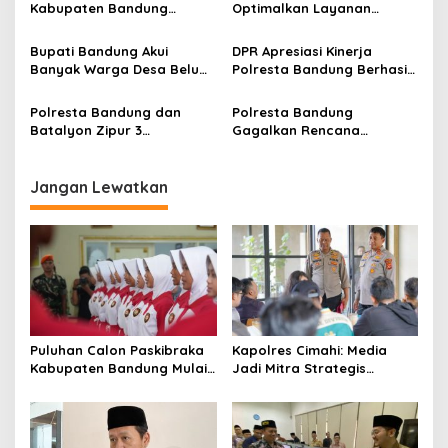
Bandung Raya
Kabupaten Bandung
Optimalkan Layanan
o
Dibangun Oktober 2026,
Hotline, Respon Laporan
s
Siap Tampung Dua Ribu
Masyarakat Soal
Bupati Bandung Akui
DPR Apresiasi Kinerja
Siswa
Kekeringan
Banyak Warga Desa Belum
Polresta Bandung Berhasil
Paham Tujuan dan Manfaat
Selesaikan 94 Persen
Koperasi Merah Putih
Perkara dan Sita Jutaan
Polresta Bandung dan
Polresta Bandung
Narkoba
Batalyon Zipur 3
Gagalkan Rencana
Pangalengan Perkuat
Penyerangan Kelompok
Sinergitas Jaga
Remaja Bersenjata
Kondusifitas Wilayah
Jangan Lewatkan
Puluhan Calon Paskibraka
Kapolres Cimahi: Media
Kabupaten Bandung Mulai
Jadi Mitra Strategis
Ikuti Pemusatan Latihan
Bangun Kepercayaan
Publik