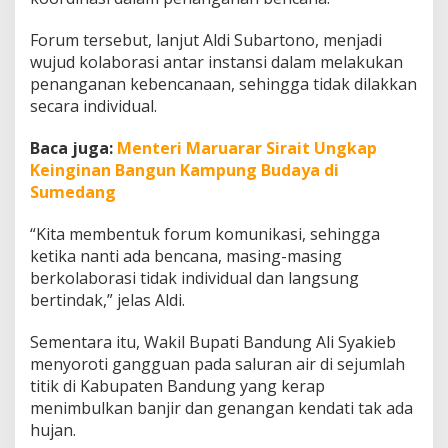
d
u
Forum tersebut, lanjut Aldi Subartono, menjadi
n
wujud kolaborasi antar instansi dalam melakukan
g
I
penanganan kebencanaan, sehingga tidak dilakkan
k
secara individual.
u
t
Baca juga:
Menteri Maruarar Sirait Ungkap
i
Keinginan Bangun Kampung Budaya di
A
p
Sumedang
e
l
“Kita membentuk forum komunikasi, sehingga
S
ketika nanti ada bencana, masing-masing
i
berkolaborasi tidak individual dan langsung
a
g
bertindak,” jelas Aldi.
a
K
Sementara itu, Wakil Bupati Bandung Ali Syakieb
e
menyoroti gangguan pada saluran air di sejumlah
b
titik di Kabupaten Bandung yang kerap
e
n
menimbulkan banjir dan genangan kendati tak ada
c
hujan.
a