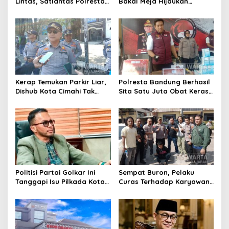
Lintas, Satlantas Polresta
Bakal Meja Hijaukan
Bandung Tindak Ribuan
Penebang Pohon di Jalan
Motor Berknalpot Brong
Riau
Kerap Temukan Parkir Liar,
Polresta Bandung Berhasil
Dishub Kota Cimahi Tak
Sita Satu Juta Obat Keras
Henti Lakukan Edukasi dan
Serta Ungkap Ratusan
Pembinaan
Kasus Narkoba
Politisi Partai Golkar Ini
Sempat Buron, Pelaku
Tanggapi Isu Pilkada Kota
Curas Terhadap Karyawan
Cimahi 2029: Terlalu Dini
Pabrik di Majalaya Berhasil
Ditangkap Polisi