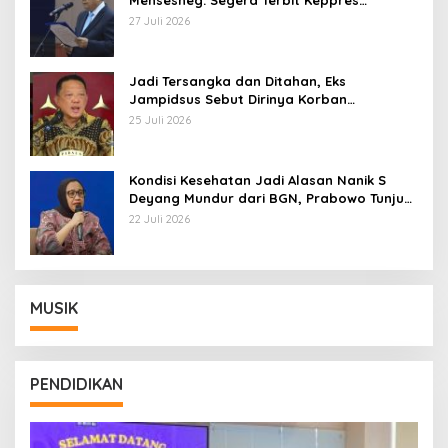
Mensesneg: Segera Terbit Keppres
Pemberhentian dengan Hormat
27 Juli 2026
Jadi Tersangka dan Ditahan, Eks
Jampidsus Sebut Dirinya Korban
Kriminalisasi
25 Juli 2026
Kondisi Kesehatan Jadi Alasan Nanik S
Deyang Mundur dari BGN, Prabowo Tunjuk
Wamentan Sudaryono
22 Juli 2026
MUSIK
PENDIDIKAN