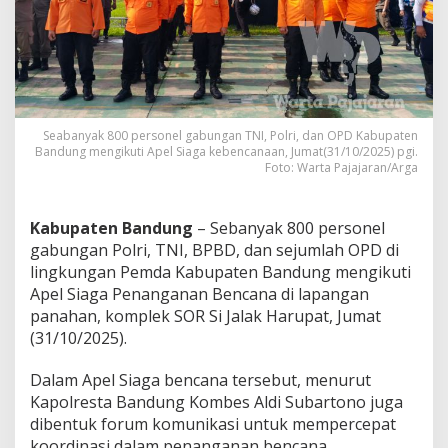
b
a
g
a
i
I
n
s
Seabanyak 800 personel gabungan TNI, Polri, dan OPD Kabupaten
t
Bandung mengikuti Apel Siaga kebencanaan, Jumat(31/10/2025) pgi.
Foto: Warta Pajajaran/Arga
a
n
s
i
Kabupaten Bandung
– Sebanyak 800 personel
K
gabungan Polri, TNI, BPBD, dan sejumlah OPD di
a
lingkungan Pemda Kabupaten Bandung mengikuti
b
Apel Siaga Penanganan Bencana di lapangan
u
p
panahan, komplek SOR Si Jalak Harupat, Jumat
a
(31/10/2025).
t
e
Dalam Apel Siaga bencana tersebut, menurut
n
Kapolresta Bandung Kombes Aldi Subartono juga
B
a
dibentuk forum komunikasi untuk mempercepat
n
koordinasi dalam penanganan bencana.