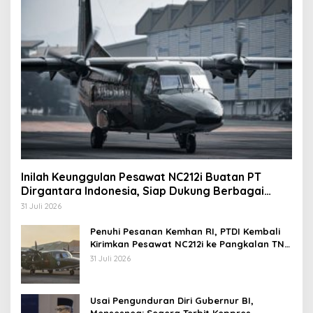
Inilah Keunggulan Pesawat NC212i Buatan PT
Dirgantara Indonesia, Siap Dukung Berbagai
Operasi TNI
31 Juli 2026
Penuhi Pesanan Kemhan RI, PTDI Kembali
Kirimkan Pesawat NC212i ke Pangkalan TNI
AU
31 Juli 2026
Usai Pengunduran Diri Gubernur BI,