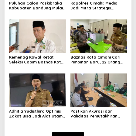
Puluhan Calon Paskibraka
Kapolres Cimahi: Media
Kabupaten Bandung Mulai
Jadi Mitra Strategis
Ikuti Pemusatan Latihan
Bangun Kepercayaan
Publik
Kemenag Kawal Ketat
Baznas Kota Cimahi Cari
Seleksi Capim Baznas Kota
Pimpinan Baru, 22 Orang
Cimahi: Kita Ingin
Ikuti Seleksi
Komisioner Baznas
Berintegritas
Adhitia Yudisthira Optimis
Pastikan Akurasi dan
Zakat Bisa Jadi Alat Utama
Validitas Pemutakhiran
Selesaikan Masalah Sosial
Data Parpol, Bawaslu Kota
Kota Cimahi
Cimahi Lakukan
Pengawasan