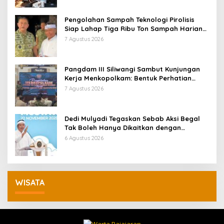
Pengolahan Sampah Teknologi Pirolisis
Siap Lahap Tiga Ribu Ton Sampah Harian
Jawa Barat
7 Agustus 2026
Pangdam III Siliwangi Sambut Kunjungan
Kerja Menkopolkam: Bentuk Perhatian
Pemerintah
7 Agustus 2026
Dedi Mulyadi Tegaskan Sebab Aksi Begal
Tak Boleh Hanya Dikaitkan dengan
Ekonomi
6 Agustus 2026
WISATA