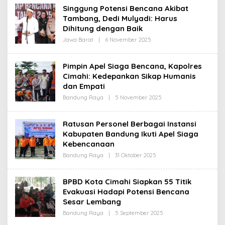
H
Singgung Potensi Bencana Akibat
R
Tambang, Dedi Mulyadi: Harus
E
D
Dihitung dengan Baik
A
K
Jawa Barat
|
6 November 2025
O
S
L
I
E
H
Pimpin Apel Siaga Bencana, Kapolres
R
Cimahi: Kedepankan Sikap Humanis
E
D
dan Empati
A
K
Bandung Raya
|
5 November 2025
O
S
L
I
E
H
Ratusan Personel Berbagai Instansi
R
Kabupaten Bandung Ikuti Apel Siaga
E
D
Kebencanaan
A
K
Bandung Raya
|
31 Oktober 2025
O
S
L
I
E
H
BPBD Kota Cimahi Siapkan 55 Titik
R
Evakuasi Hadapi Potensi Bencana
E
D
Sesar Lembang
A
K
Bandung Raya
|
5 September 2025
O
S
L