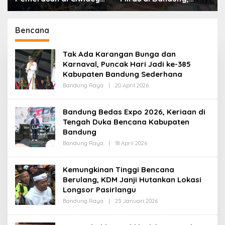
Polisi Tangkap Dua
Lebih dari Enam Ribu
terduga Pelaku
Botol Disita
Bencana
Tak Ada Karangan Bunga dan
Karnaval, Puncak Hari Jadi ke-385
Kabupaten Bandung Sederhana
Bandung Raya
|
20 April 2026
O
L
E
H
Bandung Bedas Expo 2026, Keriaan di
R
Tengah Duka Bencana Kabupaten
E
D
Bandung
A
K
Bandung Raya
|
18 April 2026
O
S
L
I
E
H
Kemungkinan Tinggi Bencana
R
Berulang, KDM Janji Hutankan Lokasi
E
D
Longsor Pasirlangu
A
K
Bandung Raya
|
25 Januari 2026
O
S
L
I
E
H