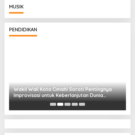
MUSIK
PENDIDIKAN
Wakil Wali Kota Cimahi Soroti Pentingnya
Y
Improvisasi untuk Keberlanjutan Dunia
S
Pendidikan
A