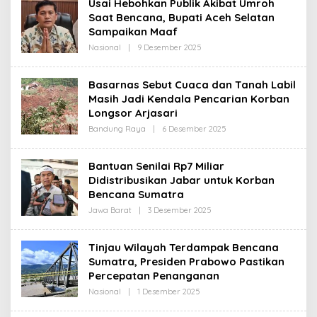
Usai Hebohkan Publik Akibat Umroh
R
Saat Bencana, Bupati Aceh Selatan
E
D
Sampaikan Maaf
A
K
Nasional
|
9 Desember 2025
O
S
L
I
E
H
Basarnas Sebut Cuaca dan Tanah Labil
R
Masih Jadi Kendala Pencarian Korban
E
D
Longsor Arjasari
A
K
Bandung Raya
|
6 Desember 2025
O
S
L
I
E
H
Bantuan Senilai Rp7 Miliar
R
Didistribusikan Jabar untuk Korban
E
D
Bencana Sumatra
A
K
Jawa Barat
|
3 Desember 2025
O
S
L
I
E
H
Tinjau Wilayah Terdampak Bencana
R
Sumatra, Presiden Prabowo Pastikan
E
D
Percepatan Penanganan
A
K
Nasional
|
1 Desember 2025
O
S
L
I
E