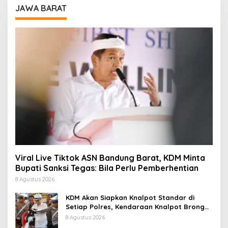
JAWA BARAT
Viral Live Tiktok ASN Bandung Barat, KDM Minta
Bupati Sanksi Tegas: Bila Perlu Pemberhentian
8 Agustus 2026
KDM Akan Siapkan Knalpot Standar di
Setiap Polres, Kendaraan Knalpot Brong
Tertangkap Langsung Ganti
8 Agustus 2026