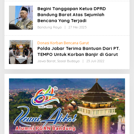
I
E
H
Begini Tanggapan Ketua DPRD
R
Bandung Barat Atas Sejumlah
E
D
Bencana Yang Terjadi
A
K
Bandung Raya
|
27 Mei 2025
O
S
L
I
E
H
Donasi Korban Bencana Garut
R
Polda Jabar Terima Bantuan Dari PT.
E
D
TEMPO Untuk Korban Banjir di Garut
A
K
Jawa Barat
,
Sosial Budaya
|
23 Juli 2022
O
S
L
I
E
H
R
E
D
A
K
S
I