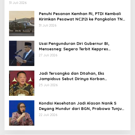
Operasi TNI
31 Juli 2026
Penuhi Pesanan Kemhan RI, PTDI Kembali
Kirimkan Pesawat NC212i ke Pangkalan TNI
AU
31 Juli 2026
Usai Pengunduran Diri Gubernur BI,
Mensesneg: Segera Terbit Keppres
Pemberhentian dengan Hormat
27 Juli 2026
Jadi Tersangka dan Ditahan, Eks
Jampidsus Sebut Dirinya Korban
Kriminalisasi
25 Juli 2026
Kondisi Kesehatan Jadi Alasan Nanik S
Deyang Mundur dari BGN, Prabowo Tunjuk
Wamentan Sudaryono
22 Juli 2026