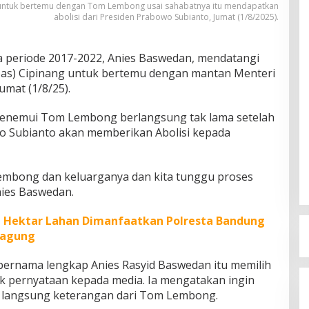
untuk bertemu dengan Tom Lembong usai sahabatnya itu mendapatkan
abolisi dari Presiden Prabowo Subianto, Jumat (1/8/2025).
a periode 2017-2022, Anies Baswedan, mendatangi
as) Cipinang untuk bertemu dengan mantan Menteri
mat (1/8/25).
enemui Tom Lembong berlangsung tak lama setelah
o Subianto akan memberikan Abolisi kepada
Lembong dan keluarganya dan kita tunggu proses
nies Baswedan.
n Hektar Lahan Dimanfaatkan Polresta Bandung
Jagung
 bernama lengkap Anies Rasyid Baswedan itu memilih
k pernyataan kepada media. Ia mengatakan ingin
 langsung keterangan dari Tom Lembong.