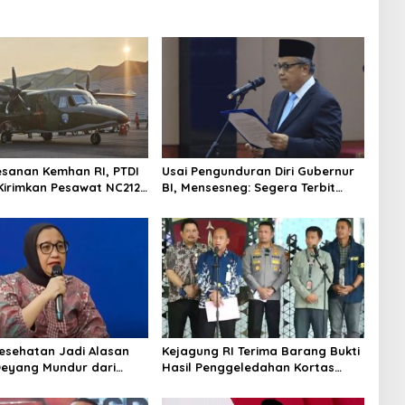
esanan Kemhan RI, PTDI
Usai Pengunduran Diri Gubernur
Kirimkan Pesawat NC212i
BI, Mensesneg: Segera Terbit
alan TNI AU
Keppres Pemberhentian dengan
Hormat
Kesehatan Jadi Alasan
Kejagung RI Terima Barang Bukti
Deyang Mundur dari
Hasil Penggeledahan Kortas
abowo Tunjuk Wamentan
Tipidkor Usai Tes Keaslian
no