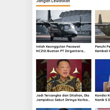
s
Jangan Lewatkan
Inilah Keunggulan Pesawat
Penuhi P
NC212i Buatan PT Dirgantara
Kembali 
Indonesia, Siap Dukung Berbagai
ke Pangk
Operasi TNI
Jadi Tersangka dan Ditahan, Eks
Kondisi 
Jampidsus Sebut Dirinya Korban
Nanik S 
Kriminalisasi
BGN, Pr
Sudaryo