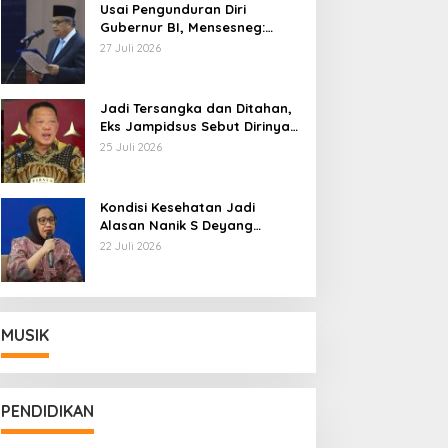
Usai Pengunduran Diri
Gubernur BI, Mensesneg:
Segera Terbit Keppres
27 Juli 2026
Pemberhentian dengan
Hormat
Jadi Tersangka dan Ditahan,
Eks Jampidsus Sebut Dirinya
Korban Kriminalisasi
25 Juli 2026
Kondisi Kesehatan Jadi
Alasan Nanik S Deyang
Mundur dari BGN, Prabowo
22 Juli 2026
Tunjuk Wamentan Sudaryono
MUSIK
PENDIDIKAN