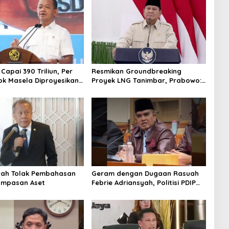
 Capai 390 Triliun, Per
Resmikan Groundbreaking
ok Masela Diproyesikan
Proyek LNG Tanimbar, Prabowo:
 9,5 Juta Ton LNG
Sudah Kita Nantikan 28 Tahun
tah Tolak Pembahasan
Geram dengan Dugaan Rasuah
ampasan Aset
Febrie Adriansyah, Politisi PDIP
Minta Eks Jampidsus Dihukum
Mati