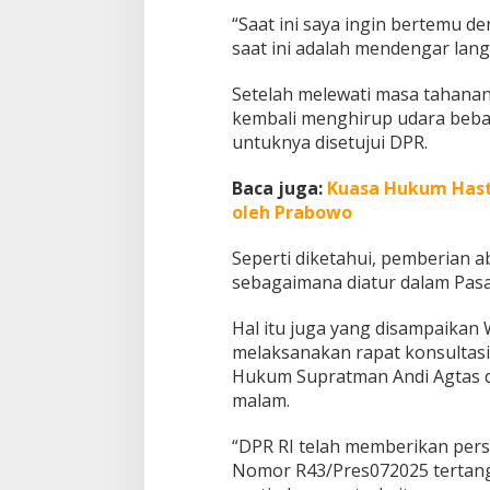
a
“Saat ini saya ingin bertemu d
r
saat ini adalah mendengar lan
g
a
Setelah melewati masa tahana
kembali menghirup udara bebas
untuknya disetujui DPR.
Baca juga:
Kuasa Hukum Hast
oleh Prabowo
Seperti diketahui, pemberian a
sebagaimana diatur dalam Pas
Hal itu juga yang disampaikan
melaksanakan rapat konsultasi
Hukum Supratman Andi Agtas di
malam.
“DPR RI telah memberikan pers
Nomor R43/Pres072025 tertang