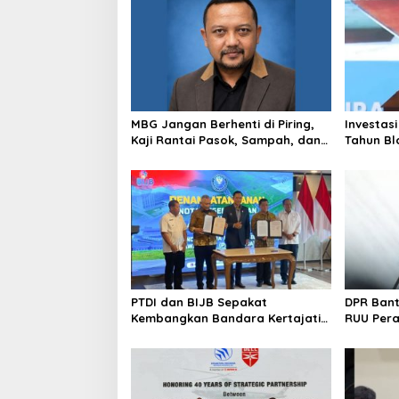
MBG Jangan Berhenti di Piring,
Investasi
Kaji Rantai Pasok, Sampah, dan
Tahun Bl
Nasib Ekonomi Lokal
Produksi
PTDI dan BIJB Sepakat
DPR Ban
Kembangkan Bandara Kertajati
RUU Per
Jadi Pusat Industri
Kedirgantaraan Nasional