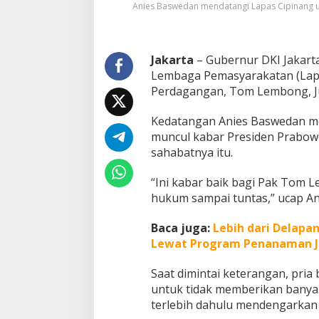
Anies Baswedan mendatangi Lapas Cipinang 
a
s
w
e
Jakarta
– Gubernur DKI Jakart
d
Lembaga Pemasyarakatan (Lap
a
n
Perdagangan, Tom Lembong, Ju
:
K
Kedatangan Anies Baswedan m
a
muncul kabar Presiden Prabow
b
sahabatnya itu.
a
r
B
“Ini kabar baik bagi Pak Tom 
a
hukum sampai tuntas,” ucap A
i
k
Baca juga:
Lebih dari Delapa
B
a
Lewat Program Penanaman 
g
i
Saat dimintai keterangan, pria
K
untuk tidak memberikan banya
e
terlebih dahulu mendengarkan
l
u