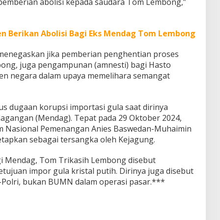
 pemberian abolisi kepada saudara Tom Lembong,”
en Berikan Abolisi Bagi Eks Mendag Tom Lembong
 menegaskan jika pemberian penghentian proses
bong, juga pengampunan (amnesti) bagi Hasto
en negara dalam upaya memelihara semangat
dugaan korupsi importasi gula saat dirinya
dagangan (Mendag). Tepat pada 29 Oktober 2024,
m Nasional Pemenangan Anies Baswedan-Muhaimin
itetapkan sebagai tersangka oleh Kejagung.
 Mendag, Tom Trikasih Lembong disebut
ujuan impor gula kristal putih. Dirinya juga disebut
-Polri, bukan BUMN dalam operasi pasar.***