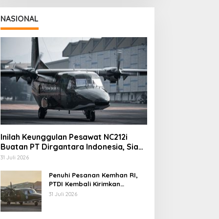
NASIONAL
Inilah Keunggulan Pesawat NC212i
Buatan PT Dirgantara Indonesia, Siap
Dukung Berbagai Operasi TNI
31 Juli 2026
Penuhi Pesanan Kemhan RI,
PTDI Kembali Kirimkan
Pesawat NC212i ke Pangkalan
31 Juli 2026
TNI AU