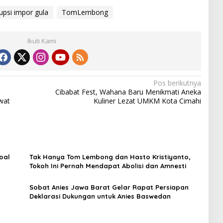
upsi impor gula
TomLembong
Ikuti Kami
Pos berikutnya
Cibabat Fest, Wahana Baru Menikmati Aneka
wat
Kuliner Lezat UMKM Kota Cimahi
oal
Tak Hanya Tom Lembong dan Hasto Kristiyanto,
Tokoh Ini Pernah Mendapat Abolisi dan Amnesti
Sobat Anies Jawa Barat Gelar Rapat Persiapan
Deklarasi Dukungan untuk Anies Baswedan