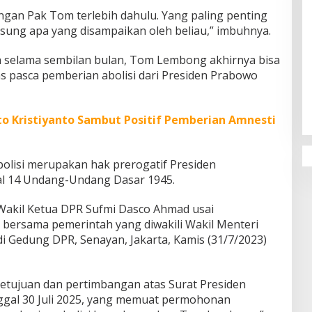
engan Pak Tom terlebih dahulu. Yang paling penting
gsung apa yang disampaikan oleh beliau,” imbuhnya.
n selama sembilan bulan, Tom Lembong akhirnya bisa
 pasca pemberian abolisi dari Presiden Prabowo
Penguatan Pendidikan Agama dan
Karakter Sekolah Nur Al Rahman
Bikin Sekolah di Malaysia Tertarik
Mempelajarinya
o Kristiyanto Sambut Positif Pemberian Amnesti
bolisi merupakan hak prerogatif Presiden
al 14 Undang-Undang Dasar 1945.
 Wakil Ketua DPR Sufmi Dasco Ahmad usai
 bersama pemerintah yang diwakili Wakil Menteri
 Gedung DPR, Senayan, Jakarta, Kamis (31/7/2023)
etujuan dan pertimbangan atas Surat Presiden
gal 30 Juli 2025, yang memuat permohonan