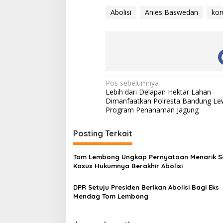
Abolisi
Anies Baswedan
kor
N
Pos sebelumnya
Lebih dari Delapan Hektar Lahan
a
Dimanfaatkan Polresta Bandung Le
v
Program Penanaman Jagung
i
Posting Terkait
g
a
Tom Lembong Ungkap Pernyataan Menarik S
s
Kasus Hukumnya Berakhir Abolisi
i
DPR Setuju Presiden Berikan Abolisi Bagi Eks
p
Mendag Tom Lembong
o