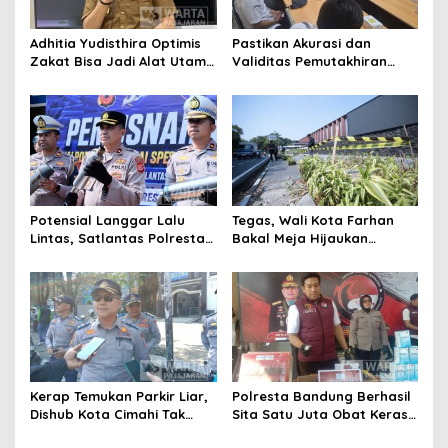
Adhitia Yudisthira Optimis
Pastikan Akurasi dan
Zakat Bisa Jadi Alat Utama
Validitas Pemutakhiran
Selesaikan Masalah Sosial
Data Parpol, Bawaslu Kota
Kota Cimahi
Cimahi Lakukan
Pengawasan
Potensial Langgar Lalu
Tegas, Wali Kota Farhan
Lintas, Satlantas Polresta
Bakal Meja Hijaukan
Bandung Tindak Ribuan
Penebang Pohon di Jalan
Motor Berknalpot Brong
Riau
Kerap Temukan Parkir Liar,
Polresta Bandung Berhasil
Dishub Kota Cimahi Tak
Sita Satu Juta Obat Keras
Henti Lakukan Edukasi dan
Serta Ungkap Ratusan