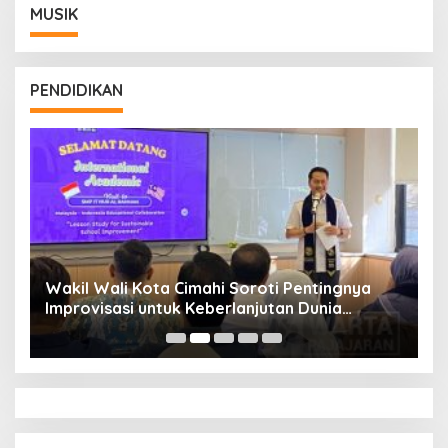
MUSIK
PENDIDIKAN
Wakil Wali Kota Cimahi Soroti Pentingnya
Y
Improvisasi untuk Keberlanjutan Dunia
S
Pendidikan
A