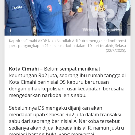
H
a
s
i
l
E
d
a
Kapolres Cimahi AKBP Niko Nurullah Adi Putra menggelar konferensi
r
pers pengungkapan 21 kasus narkoba dalam 10 hari terakhir, Selasa
(22/7/2025).
k
a
n
N
Kota Cimahi
– Belum sempat menikmati
a
keuntungan Rp2 juta, seorang ibu rumah tangga di
r
Kota Cimahi berinisial DS keburu berurusan
k
dengan pihak kepolisian, usai kedapatan berusaha
o
b
mengedarkan narkoba jenis sabu.
a
,
Sebelumnya DS mengaku dijanjikan akan
I
mendapat upah sebesar Rp2 juta dalam transaksi
b
sabu dari seorang berinisial A. Narkoba tersebut
u
R
sedianya akan dijual kepada inisial R, namun justru
u
menjadi barang bukti yang menyertai