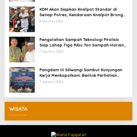
KDM Akan Siapkan Knalpot Standar di
Setiap Polres, Kendaraan Knalpot Brong
Tertangkap Langsung Ganti
8 Agustus 2026
Pengolahan Sampah Teknologi Pirolisis
Siap Lahap Tiga Ribu Ton Sampah Harian
Jawa Barat
7 Agustus 2026
Pangdam III Siliwangi Sambut Kunjungan
Kerja Menkopolkam: Bentuk Perhatian
Pemerintah
7 Agustus 2026
WISATA