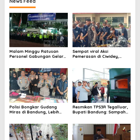
News Feed
Malam Minggu Ratusan
Sempat viral Aksi
Personel Gabungan Gelar
Pemerasan di Ciwidey,
Apel, Lanjut Patroli Skala
Polisi Tangkap Dua terduga
Besar Kabupaten Bandung
Pelaku
Polisi Bongkar Gudang
Resmikan TPS3R Tegalluar,
Miras di Bandung, Lebih
Bupati Bandung: Sampah
dari Enam Ribu Botol Disita
Bukan Hanya Urusan
Pemerintah