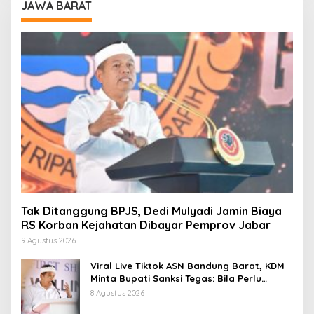
JAWA BARAT
Tak Ditanggung BPJS, Dedi Mulyadi Jamin Biaya
RS Korban Kejahatan Dibayar Pemprov Jabar
9 Agustus 2026
Viral Live Tiktok ASN Bandung Barat, KDM
Minta Bupati Sanksi Tegas: Bila Perlu
Pemberhentian
8 Agustus 2026