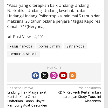
“Pasal yang diterapkan baik Undang-Undang
Narkotika, Undang-Undang kesehatan, dan
Undang-Undang Psikotropika, minimal 5 tahun dan
maksimal 20 tahun pidana penjara,” tegas Kapolres
Cimahi.***(Heryana)
Post Views:
4,901
kasus narkoba
polres Cimahi
Satnarkoba
tembakau sintetis
Ikuti Kami
N
Pos sebelumnya
Pos berikutnya
Lindungi Hak Masyarakat,
KDM Keukeuh Pertahankan
a
Kantah Kota Cimahi
Larangan Study Tour, Ini
v
Daftarkan Tanah Ulayat
Alasannya
Kampung Adat Cireundeu