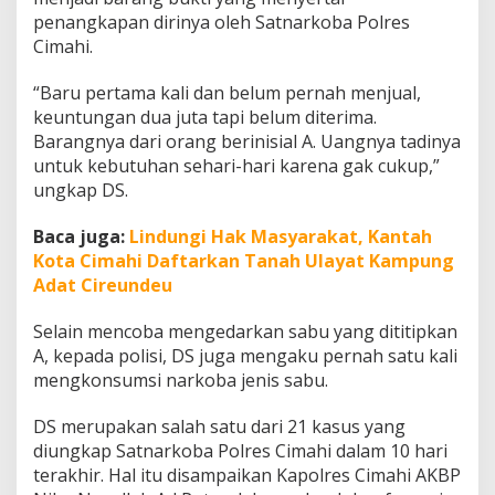
m
penangkapan dirinya oleh Satnarkoba Polres
a
Cimahi.
h
T
a
“Baru pertama kali dan belum pernah menjual,
n
keuntungan dua juta tapi belum diterima.
g
Barangnya dari orang berinisial A. Uangnya tadinya
g
untuk kebutuhan sehari-hari karena gak cukup,”
a
ungkap DS.
d
i
C
Baca juga:
Lindungi Hak Masyarakat, Kantah
i
Kota Cimahi Daftarkan Tanah Ulayat Kampung
m
Adat Cireundeu
a
h
i
Selain mencoba mengedarkan sabu yang dititipkan
D
A, kepada polisi, DS juga mengaku pernah satu kali
i
mengkonsumsi narkoba jenis sabu.
c
o
DS merupakan salah satu dari 21 kasus yang
k
o
diungkap Satnarkoba Polres Cimahi dalam 10 hari
k
terakhir. Hal itu disampaikan Kapolres Cimahi AKBP
P