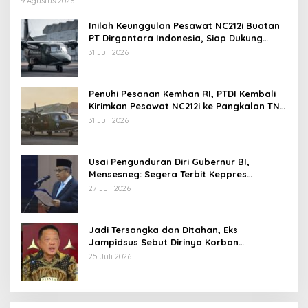
9 Agustus 2026
Inilah Keunggulan Pesawat NC212i Buatan
PT Dirgantara Indonesia, Siap Dukung
Berbagai Operasi TNI
31 Juli 2026
Penuhi Pesanan Kemhan RI, PTDI Kembali
Kirimkan Pesawat NC212i ke Pangkalan TNI
AU
31 Juli 2026
Usai Pengunduran Diri Gubernur BI,
Mensesneg: Segera Terbit Keppres
Pemberhentian dengan Hormat
27 Juli 2026
Jadi Tersangka dan Ditahan, Eks
Jampidsus Sebut Dirinya Korban
Kriminalisasi
25 Juli 2026