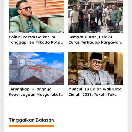
Pembinaan
Kasus Narkoba
Politisi Partai Golkar Ini
Sempat Buron, Pelaku
Tanggapi Isu Pilkada Kota
Curas Terhadap Karyawan
Cimahi 2029: Terlalu Dini
Pabrik di Majalaya Berhasil
Ditangkap Polisi
Terungkap! Hilangnya
Muncul Isu Calon Wali Kota
Kepercayaan Masyarakat
Cimahi 2029, Tokoh: Tak
Latarbelakangi Rencana
Cukup Hanya Bermodal
Rebranding RSUD Cibabat
Legitimasi Parpol
Tinggalkan Balasan