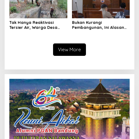
Tak Hanya Reaktivasi
Bukan Kurangi
Tersier Air, Warga Desa
Pembangunan, Ini Alasan
Ciburuy Inginkan Jalan
Pemkot Cimahi Lakukan
Alternatif di Padalarang
Pengurangan Belanja
Daerah
View More