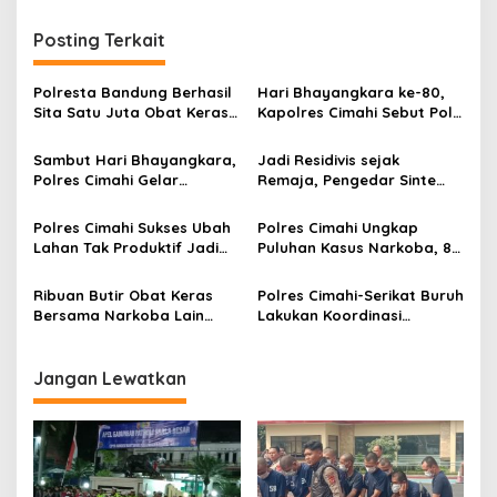
i
g
Posting Terkait
a
s
Polresta Bandung Berhasil
Hari Bhayangkara ke-80,
Sita Satu Juta Obat Keras
Kapolres Cimahi Sebut Polri
i
Serta Ungkap Ratusan
Terima Kado Undang-
p
Kasus Narkoba
Undang Terbaru
Sambut Hari Bhayangkara,
Jadi Residivis sejak
Polres Cimahi Gelar
Remaja, Pengedar Sinte
o
Turnamen E-sport: Dorong
Ditangkap Polisi Bersama
s
Generasi Muda Bertalenta
Puluhan Tersangka
Polres Cimahi Sukses Ubah
Polres Cimahi Ungkap
kompetitif
Narkoba
Lahan Tak Produktif Jadi
Puluhan Kasus Narkoba, 80
Sentra Jagung, Bidik
Orang Tersangka
Produksi 2.500 Ton
Ribuan Butir Obat Keras
Polres Cimahi-Serikat Buruh
Bersama Narkoba Lain
Lakukan Koordinasi
Diamankan Polresta
Persiapan Perayaan May
Bandung
Day di Jakarta
Jangan Lewatkan