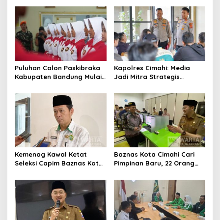
Alternatif di Padalarang
Pengurangan Belanja
Daerah
Puluhan Calon Paskibraka
Kapolres Cimahi: Media
Kabupaten Bandung Mulai
Jadi Mitra Strategis
Ikuti Pemusatan Latihan
Bangun Kepercayaan
Publik
Kemenag Kawal Ketat
Baznas Kota Cimahi Cari
Seleksi Capim Baznas Kota
Pimpinan Baru, 22 Orang
Cimahi: Kita Ingin
Ikuti Seleksi
Komisioner Baznas
Berintegritas