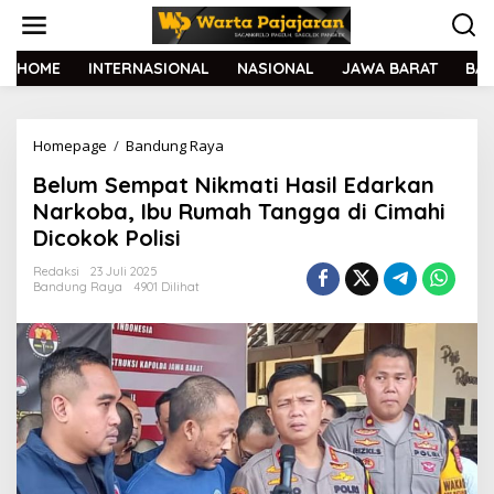
L
e
w
a
HOME
INTERNASIONAL
NASIONAL
JAWA BARAT
BA
t
i
k
Homepage
/
Bandung Raya
B
e
e
k
Belum Sempat Nikmati Hasil Edarkan
l
o
u
n
Narkoba, Ibu Rumah Tangga di Cimahi
m
t
Dicokok Polisi
S
e
e
n
Redaksi
23 Juli 2025
m
Bandung Raya
4901 Dilihat
p
a
t
N
i
k
m
a
t
i