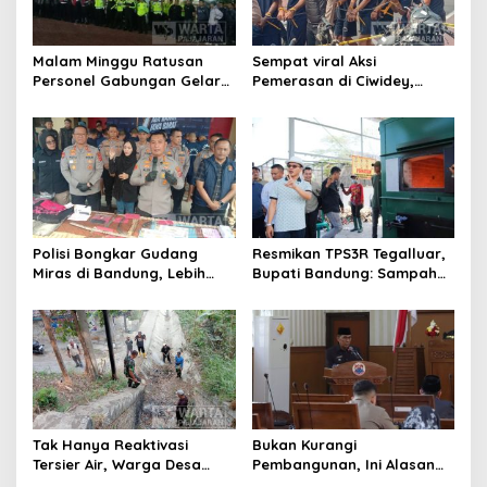
Malam Minggu Ratusan
Sempat viral Aksi
Personel Gabungan Gelar
Pemerasan di Ciwidey,
Apel, Lanjut Patroli Skala
Polisi Tangkap Dua terduga
Besar Kabupaten Bandung
Pelaku
Polisi Bongkar Gudang
Resmikan TPS3R Tegalluar,
Miras di Bandung, Lebih
Bupati Bandung: Sampah
dari Enam Ribu Botol Disita
Bukan Hanya Urusan
Pemerintah
Tak Hanya Reaktivasi
Bukan Kurangi
Tersier Air, Warga Desa
Pembangunan, Ini Alasan
Ciburuy Inginkan Jalan
Pemkot Cimahi Lakukan