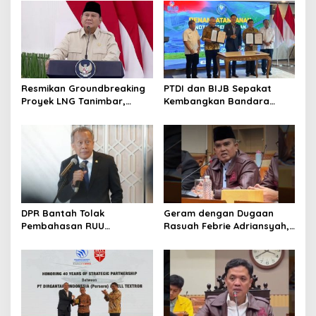
Ekonomi Lokal
Juta Ton LNG
Resmikan Groundbreaking
PTDI dan BIJB Sepakat
Proyek LNG Tanimbar,
Kembangkan Bandara
Prabowo: Sudah Kita
Kertajati Jadi Pusat
Nantikan 28 Tahun
Industri Kedirgantaraan
Nasional
DPR Bantah Tolak
Geram dengan Dugaan
Pembahasan RUU
Rasuah Febrie Adriansyah,
Perampasan Aset
Politisi PDIP Minta Eks
Jampidsus Dihukum Mati