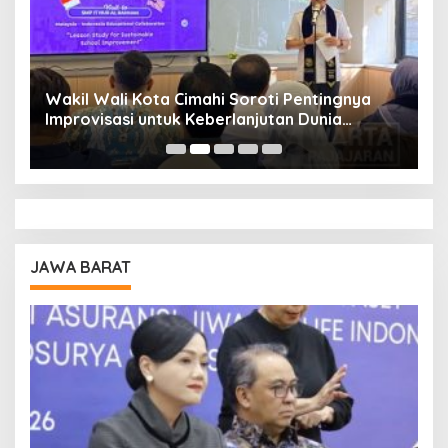
Wakil Wali Kota Cimahi Soroti Pentingnya
Y
Improvisasi untuk Keberlanjutan Dunia
S
Pendidikan
A
JAWA BARAT