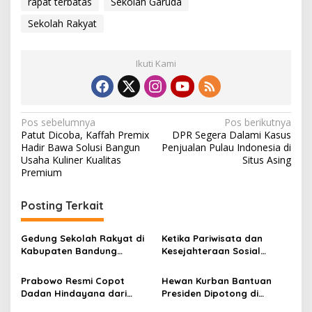
rapat terbatas
Sekolah Garuda
Sekolah Rakyat
Ikuti Kami
N
Pos sebelumnya
Pos berikutnya
Patut Dicoba, Kaffah Premix
DPR Segera Dalami Kasus
a
Hadir Bawa Solusi Bangun
Penjualan Pulau Indonesia di
v
Usaha Kuliner Kualitas
Situs Asing
Premium
i
g
Posting Terkait
a
s
Gedung Sekolah Rakyat di
Ketika Pariwisata dan
Kabupaten Bandung
Kesejahteraan Sosial
i
Dibangun Oktober 2026,
Berpadu; Solusikan
p
Siap Tampung Dua Ribu
Ketimpangan Pendidikan
Prabowo Resmi Copot
Hewan Kurban Bantuan
Siswa
Melalui Sekolah Rakyat
Dadan Hindayana dari
Presiden Dipotong di
o
Jabatan Kepala Badan Gizi
Wilayah Langganan Banjir