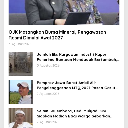
OJK Matangkan Bursa Mineral, Pengawasan
Resmi Dimulai Awal 2027
5 Agustus 2026
Jumlah Eks Karyawan Industri Kapur
Penerima Bantuan Mendadak Bertambah,
KDM: Kita Identifikasi
5 Agustus 2026
Pemprov Jawa Barat Ambil Alih
Penyelenggaraan MTQ 2027 Pasca Garut
Mundur Jadi Tuan Rumah
2 Agustus 2026
Selain Sayembara, Dedi Mulyadi Kini
Siapkan Hadiah Bagi Warga Sebarkan
Lokasi Penjualan Narkotika
2 Agustus 2026