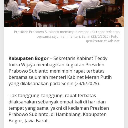
t
D
a
l
a
m
Presiden Prabowo Subianto memimpin empat kali rapat terbatas
S
bersama sejumlah menteri, Senin (23/6/2025). Foto:
e
@sekretariat.kabinet
h
a
r
Kabupaten Bogor
– Sekretaris Kabinet Teddy
i
,
Indra Wijaya membagikan kegiatan Presiden
I
Prabowo Subianto memimpin rapat terbatas
n
bersama sejumlah menteri Kabinet Merah Putih
i
yang dilaksanakan pada Senin (23/6/2025).
I
s
u
Tak tanggung-tanggung, rapat terbatas
P
dilaksanakan sebanyak empat kali di hari dan
e
tempat yang sama, yakni di kediaman Presiden
n
Prabowo Subianto, di Hambalang, Kabupaten
t
Bogor, Jawa Barat.
i
n