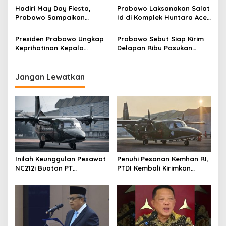
s
Nasional
Kabupaten Bandung
Hadiri May Day Fiesta,
Prabowo Laksanakan Salat
Prabowo Sampaikan
Id di Komplek Huntara Aceh
‘Hadiah’ Bagi Buruh
Tamiang
Indonesia
Presiden Prabowo Ungkap
Prabowo Sebut Siap Kirim
Keprihatinan Kepala
Delapan Ribu Pasukan
Daerah Belanja Mobil Dinas
Dukung Perdamaian
Rp8 Miliar
Palestina
Jangan Lewatkan
Inilah Keunggulan Pesawat
Penuhi Pesanan Kemhan RI,
NC212i Buatan PT
PTDI Kembali Kirimkan
Dirgantara Indonesia, Siap
Pesawat NC212i ke
Dukung Berbagai Operasi
Pangkalan TNI AU
TNI