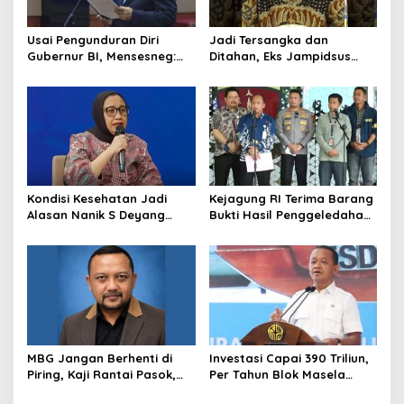
Usai Pengunduran Diri
Jadi Tersangka dan
Gubernur BI, Mensesneg:
Ditahan, Eks Jampidsus
Segera Terbit Keppres
Sebut Dirinya Korban
Pemberhentian dengan
Kriminalisasi
Hormat
Kondisi Kesehatan Jadi
Kejagung RI Terima Barang
Alasan Nanik S Deyang
Bukti Hasil Penggeledahan
Mundur dari BGN, Prabowo
Kortas Tipidkor Usai Tes
Tunjuk Wamentan
Keaslian
Sudaryono
MBG Jangan Berhenti di
Investasi Capai 390 Triliun,
Piring, Kaji Rantai Pasok,
Per Tahun Blok Masela
Sampah, dan Nasib
Diproyesikan Produksi 9,5