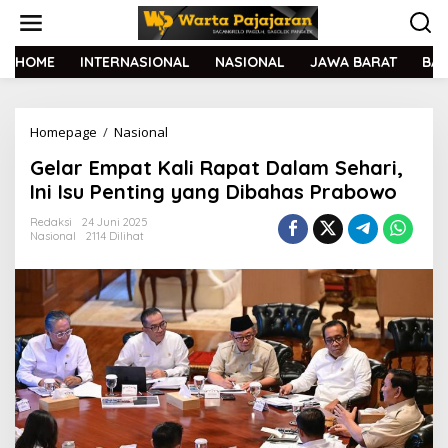
L
e
w
a
HOME
INTERNASIONAL
NASIONAL
JAWA BARAT
BA
t
i
k
Homepage
/
Nasional
G
e
e
k
Gelar Empat Kali Rapat Dalam Sehari,
l
o
a
n
Ini Isu Penting yang Dibahas Prabowo
r
t
E
e
Redaksi
24 Juni 2025
Nasional
2114 Dilihat
m
n
p
a
t
K
a
l
i
R
a
p
a