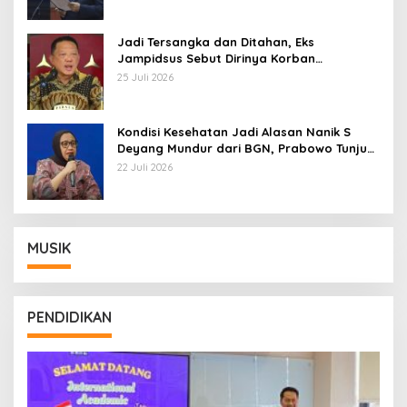
Jadi Tersangka dan Ditahan, Eks
Jampidsus Sebut Dirinya Korban
Kriminalisasi
25 Juli 2026
Kondisi Kesehatan Jadi Alasan Nanik S
Deyang Mundur dari BGN, Prabowo Tunjuk
Wamentan Sudaryono
22 Juli 2026
MUSIK
PENDIDIKAN