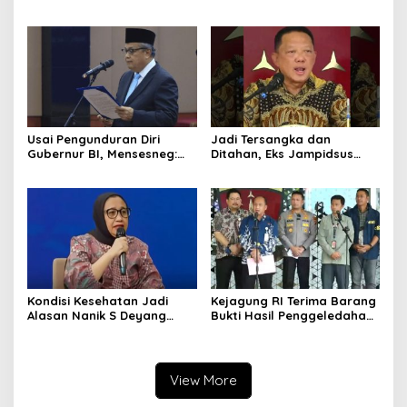
Dirgantara Indonesia, Siap
Pesawat NC212i ke
Dukung Berbagai Operasi
Pangkalan TNI AU
TNI
Usai Pengunduran Diri
Jadi Tersangka dan
Gubernur BI, Mensesneg:
Ditahan, Eks Jampidsus
Segera Terbit Keppres
Sebut Dirinya Korban
Pemberhentian dengan
Kriminalisasi
Hormat
Kondisi Kesehatan Jadi
Kejagung RI Terima Barang
Alasan Nanik S Deyang
Bukti Hasil Penggeledahan
Mundur dari BGN, Prabowo
Kortas Tipidkor Usai Tes
Tunjuk Wamentan
Keaslian
Sudaryono
View More