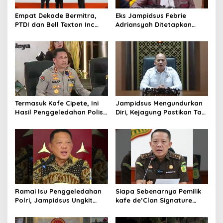
Empat Dekade Bermitra,
Eks Jampidsus Febrie
PTDI dan Bell Texton Inc
Adriansyah Ditetapkan
Perkuat Kolaborasi
Tersangka, Polri dan
Kembangkan Industri
Kejagung Rajut Kongsi
Helikopter
Termasuk Kafe Cipete, Ini
Jampidsus Mengundurkan
Hasil Penggeledahan Polisi
Diri, Kejagung Pastikan Tak
dari 12 Lokasi
Ganggu Penegakkan
Hukum di Gedung Bundar
Ramai Isu Penggeledahan
Siapa Sebenarnya Pemilik
Polri, Jampidsus Ungkit
kafe de’Clan Signature
Penegakkan Hukum
yang Digeledah Polisi?
Kejagung RI
Nama Jampidsus