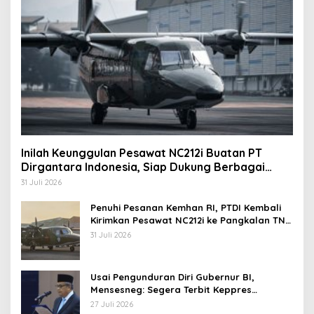
Inilah Keunggulan Pesawat NC212i Buatan PT
Dirgantara Indonesia, Siap Dukung Berbagai
Operasi TNI
31 Juli 2026
Penuhi Pesanan Kemhan RI, PTDI Kembali
Kirimkan Pesawat NC212i ke Pangkalan TNI
AU
31 Juli 2026
Usai Pengunduran Diri Gubernur BI,
Mensesneg: Segera Terbit Keppres
Pemberhentian dengan Hormat
27 Juli 2026