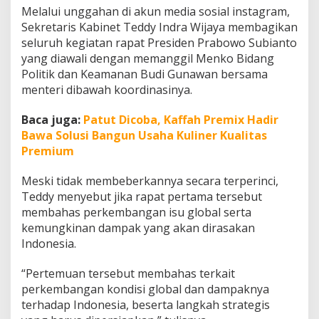
g
Melalui unggahan di akun media sosial instagram,
y
Sekretaris Kabinet Teddy Indra Wijaya membagikan
a
seluruh kegiatan rapat Presiden Prabowo Subianto
n
yang diawali dengan memanggil Menko Bidang
g
D
Politik dan Keamanan Budi Gunawan bersama
i
menteri dibawah koordinasinya.
b
a
Baca juga:
Patut Dicoba, Kaffah Premix Hadir
h
Bawa Solusi Bangun Usaha Kuliner Kualitas
a
s
Premium
P
r
Meski tidak membeberkannya secara terperinci,
a
Teddy menyebut jika rapat pertama tersebut
b
membahas perkembangan isu global serta
o
w
kemungkinan dampak yang akan dirasakan
o
Indonesia.
“Pertemuan tersebut membahas terkait
perkembangan kondisi global dan dampaknya
terhadap Indonesia, beserta langkah strategis