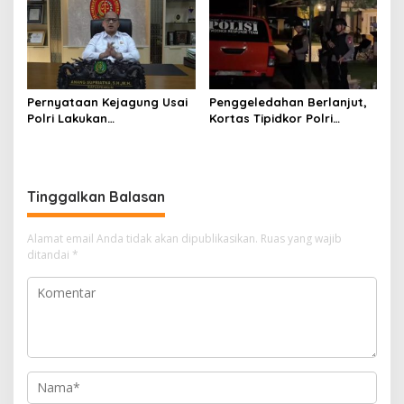
Mendadak Jadi Sorotan
Pernyataan Kejagung Usai
Penggeledahan Berlanjut,
Polri Lakukan
Kortas Tipidkor Polri
Penggeledahan Terkait
Temukan Puluhan Kilogram
Kasus Dugaan Blackout
Emas Batangan di Rumah
Batubara Hingga TPPU
Mewah Bogor
Tinggalkan Balasan
Alamat email Anda tidak akan dipublikasikan.
Ruas yang wajib
ditandai
*