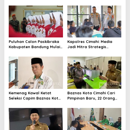
Ciburuy Inginkan Jalan
Pemkot Cimahi Lakukan
Alternatif di Padalarang
Pengurangan Belanja
Daerah
Puluhan Calon Paskibraka
Kapolres Cimahi: Media
Kabupaten Bandung Mulai
Jadi Mitra Strategis
Ikuti Pemusatan Latihan
Bangun Kepercayaan
Publik
Kemenag Kawal Ketat
Baznas Kota Cimahi Cari
Seleksi Capim Baznas Kota
Pimpinan Baru, 22 Orang
Cimahi: Kita Ingin
Ikuti Seleksi
Komisioner Baznas
Berintegritas