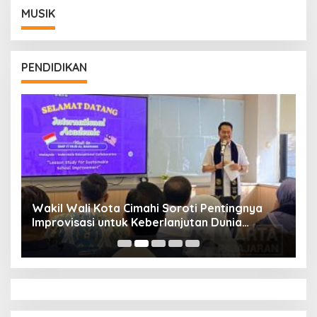
MUSIK
PENDIDIKAN
Wakil Wali Kota Cimahi Soroti Pentingnya
Y
Improvisasi untuk Keberlanjutan Dunia
S
Pendidikan
A