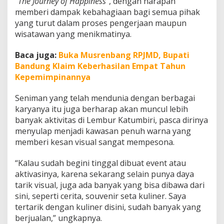
“The Journey of Happiness”
, dengan harapan
a
memberi dampak kebahagiaan bagi semua pihak
p
yang turut dalam proses pengerjaan maupun
p
wisatawan yang menikmatinya.
i
n
e
Baca juga:
Buka Musrenbang RPJMD, Bupati
s
Bandung Klaim Keberhasilan Empat Tahun
s
Kepemimpinannya
Seniman yang telah mendunia dengan berbagai
karyanya itu juga berharap akan muncul lebih
banyak aktivitas di Lembur Katumbiri, pasca dirinya
menyulap menjadi kawasan penuh warna yang
memberi kesan visual sangat mempesona.
“Kalau sudah begini tinggal dibuat event atau
aktivasinya, karena sekarang selain punya daya
tarik visual, juga ada banyak yang bisa dibawa dari
sini, seperti cerita, souvenir seta kuliner. Saya
tertarik dengan kuliner disini, sudah banyak yang
berjualan,” ungkapnya.