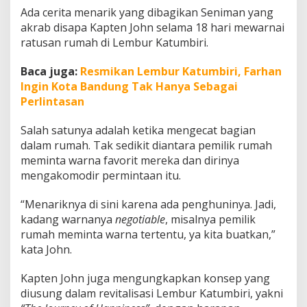
d
Ada cerita menarik yang dibagikan Seniman yang
e
akrab disapa Kapten John selama 18 hari mewarnai
n
ratusan rumah di Lembur Katumbiri.
g
a
n
Baca juga:
Resmikan Lembur Katumbiri, Farhan
K
Ingin Kota Bandung Tak Hanya Sebagai
o
Perlintasan
n
s
Salah satunya adalah ketika mengecat bagian
e
p
dalam rumah. Tak sedikit diantara pemilik rumah
T
meminta warna favorit mereka dan dirinya
h
mengakomodir permintaan itu.
e
J
“Menariknya di sini karena ada penghuninya. Jadi,
o
u
kadang warnanya
negotiable
, misalnya pemilik
r
rumah meminta warna tertentu, ya kita buatkan,”
n
kata John.
e
y
Kapten John juga mengungkapkan konsep yang
o
f
diusung dalam revitalisasi Lembur Katumbiri, yakni
H