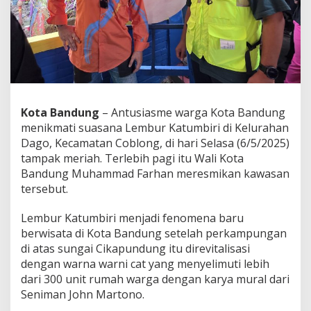
h
n
W
u
j
u
d
k
a
Kota Bandung
– Antusiasme warga Kota Bandung
n
menikmati suasana Lembur Katumbiri di Kelurahan
L
Dago, Kecamatan Coblong, di hari Selasa (6/5/2025)
e
m
tampak meriah. Terlebih pagi itu Wali Kota
b
Bandung Muhammad Farhan meresmikan kawasan
u
tersebut.
r
K
Lembur Katumbiri menjadi fenomena baru
a
t
berwisata di Kota Bandung setelah perkampungan
u
di atas sungai Cikapundung itu direvitalisasi
m
dengan warna warni cat yang menyelimuti lebih
b
dari 300 unit rumah warga dengan karya mural dari
i
Seniman John Martono.
r
i