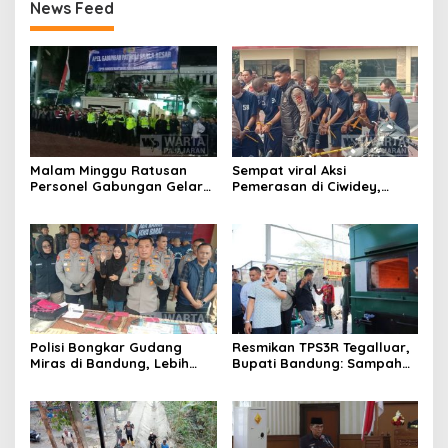
News Feed
Malam Minggu Ratusan
Sempat viral Aksi
Personel Gabungan Gelar
Pemerasan di Ciwidey,
Apel, Lanjut Patroli Skala
Polisi Tangkap Dua terduga
Besar Kabupaten Bandung
Pelaku
Polisi Bongkar Gudang
Resmikan TPS3R Tegalluar,
Miras di Bandung, Lebih
Bupati Bandung: Sampah
dari Enam Ribu Botol Disita
Bukan Hanya Urusan
Pemerintah