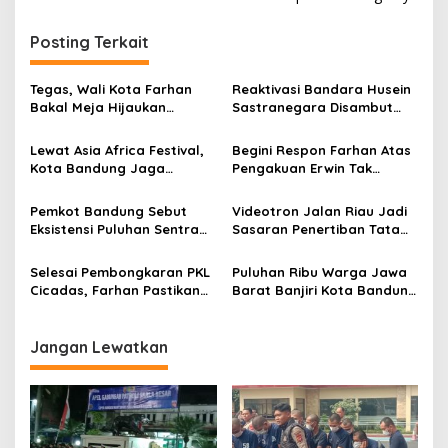
i
g
Posting Terkait
a
s
Tegas, Wali Kota Farhan
Reaktivasi Bandara Husein
Bakal Meja Hijaukan
Sastranegara Disambut
i
Penebang Pohon di Jalan
Delapan Rute Baru Super
p
Riau
Air Jet
Lewat Asia Africa Festival,
Begini Respon Farhan Atas
Kota Bandung Jaga
Pengakuan Erwin Tak
o
Semangat Perjuangan
Dilibatkan dalam
s
Global
Pemerintahan
Pemkot Bandung Sebut
Videotron Jalan Riau Jadi
Eksistensi Puluhan Sentra
Sasaran Penertiban Tata
Industri Jadi Penyumbang
Ruang Kota Bandung
PDRB Terbesar
Selesai Pembongkaran PKL
Puluhan Ribu Warga Jawa
Cicadas, Farhan Pastikan
Barat Banjiri Kota Bandung
Segera Tata Infrastruktur
Saksikan Puncak
Dasar
Milangkala Tatar Sunda
Jangan Lewatkan