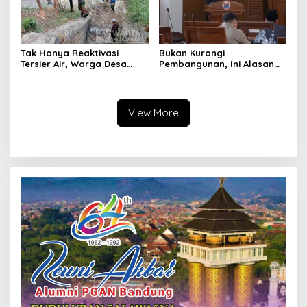
Tak Hanya Reaktivasi
Bukan Kurangi
Tersier Air, Warga Desa
Pembangunan, Ini Alasan
Ciburuy Inginkan Jalan
Pemkot Cimahi Lakukan
Alternatif di Padalarang
Pengurangan Belanja
Daerah
View More