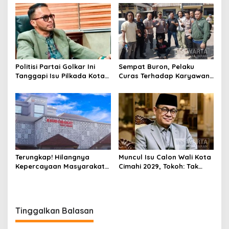
Pembinaan
Kasus Narkoba
Politisi Partai Golkar Ini
Sempat Buron, Pelaku
Tanggapi Isu Pilkada Kota
Curas Terhadap Karyawan
Cimahi 2029: Terlalu Dini
Pabrik di Majalaya Berhasil
Ditangkap Polisi
Terungkap! Hilangnya
Muncul Isu Calon Wali Kota
Kepercayaan Masyarakat
Cimahi 2029, Tokoh: Tak
Latarbelakangi Rencana
Cukup Hanya Bermodal
Rebranding RSUD Cibabat
Legitimasi Parpol
Tinggalkan Balasan