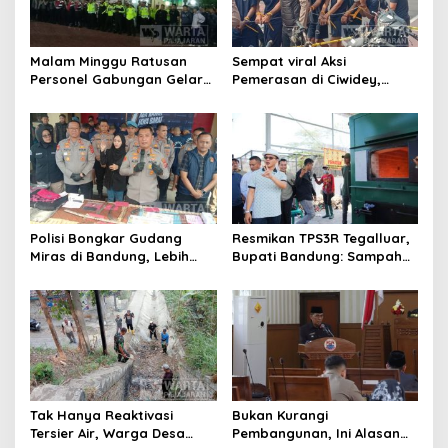
Malam Minggu Ratusan
Sempat viral Aksi
Personel Gabungan Gelar
Pemerasan di Ciwidey,
Apel, Lanjut Patroli Skala
Polisi Tangkap Dua terduga
Besar Kabupaten Bandung
Pelaku
Polisi Bongkar Gudang
Resmikan TPS3R Tegalluar,
Miras di Bandung, Lebih
Bupati Bandung: Sampah
dari Enam Ribu Botol Disita
Bukan Hanya Urusan
Pemerintah
Tak Hanya Reaktivasi
Bukan Kurangi
Tersier Air, Warga Desa
Pembangunan, Ini Alasan