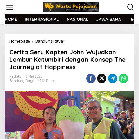
L
e
w
a
HOME
INTERNASIONAL
NASIONAL
JAWA BARAT
BA
t
i
k
Homepage
/
Bandung Raya
C
e
e
k
Cerita Seru Kapten John Wujudkan
r
o
i
n
Lembur Katumbiri dengan Konsep The
t
t
Journey of Happiness
a
e
S
n
Redaksi
6 Mei 2025
e
Bandung Raya
4962 Dilihat
r
u
K
a
p
t
e
n
J
o