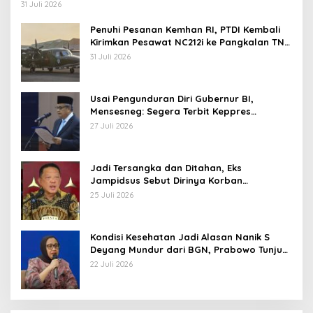
Operasi TNI
31 Juli 2026
Penuhi Pesanan Kemhan RI, PTDI Kembali
Kirimkan Pesawat NC212i ke Pangkalan TNI
AU
31 Juli 2026
Usai Pengunduran Diri Gubernur BI,
Mensesneg: Segera Terbit Keppres
Pemberhentian dengan Hormat
27 Juli 2026
Jadi Tersangka dan Ditahan, Eks
Jampidsus Sebut Dirinya Korban
Kriminalisasi
25 Juli 2026
Kondisi Kesehatan Jadi Alasan Nanik S
Deyang Mundur dari BGN, Prabowo Tunjuk
Wamentan Sudaryono
22 Juli 2026