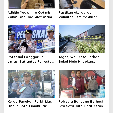
Adhitia Yudisthira Optimis
Pastikan Akurasi dan
Zakat Bisa Jadi Alat Utama
Validitas Pemutakhiran
Selesaikan Masalah Sosial
Data Parpol, Bawaslu Kota
Kota Cimahi
Cimahi Lakukan
Pengawasan
Potensial Langgar Lalu
Tegas, Wali Kota Farhan
Lintas, Satlantas Polresta
Bakal Meja Hijaukan
Bandung Tindak Ribuan
Penebang Pohon di Jalan
Motor Berknalpot Brong
Riau
Kerap Temukan Parkir Liar,
Polresta Bandung Berhasil
Dishub Kota Cimahi Tak
Sita Satu Juta Obat Keras
Henti Lakukan Edukasi dan
Serta Ungkap Ratusan