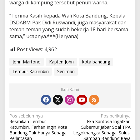
warga di kampung tersebut penuh warna.
“Terima Kasih kepada Wali Kota Bandung, Kepala
DSDABM Pak Didi Ruswandi, juga masyarakat dan
teman-teman yang sudah bekerja 18 hari bersama-
sama,” ucapnya.***(Heryana)
Post Views:
4,962
John Martono
Kapten John
kota bandung
Lembur Katumbiri
Seniman
Ikuti Kami
N
Pos sebelumnya
Pos berikutnya
Resmikan Lembur
Eka Santosa Ingatkan
a
Katumbiri, Farhan Ingin Kota
Gubernur Jabar Soal TPA
v
Bandung Tak Hanya Sebagai
Legoknangka Sebagai Solusi
Perlintasan
Sampah Bandung Raya