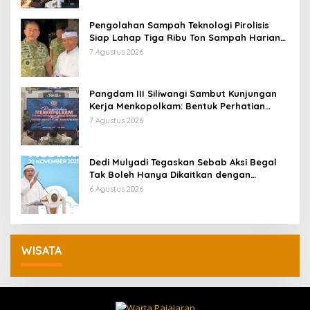
Pengolahan Sampah Teknologi Pirolisis
Siap Lahap Tiga Ribu Ton Sampah Harian
Jawa Barat
7 Agustus 2026
Pangdam III Siliwangi Sambut Kunjungan
Kerja Menkopolkam: Bentuk Perhatian
Pemerintah
7 Agustus 2026
Dedi Mulyadi Tegaskan Sebab Aksi Begal
Tak Boleh Hanya Dikaitkan dengan
Ekonomi
6 Agustus 2026
WISATA