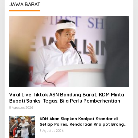
JAWA BARAT
Viral Live Tiktok ASN Bandung Barat, KDM Minta
Bupati Sanksi Tegas: Bila Perlu Pemberhentian
8 Agustus 2026
KDM Akan Siapkan Knalpot Standar di
Setiap Polres, Kendaraan Knalpot Brong
Tertangkap Langsung Ganti
8 Agustus 2026