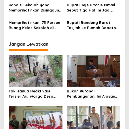
s
Pakai Qris
Desa
Kondisi Sekolah yang
Bupati Jeje Ritchie Ismail
Memprihatinkan Disinggung
Sebut Tiga Hal Ini Jadi
Bupati dalam Perayaan
Fokus Sampai Akhir 2025
HUT ke-18 Bandung Barat
Memprihatinkan, 75 Persen
Bupati Bandung Barat
Ruang Kelas Sekolah di
Takjiah ke Rumah Bobotoh
Bandung Barat Alami
yang Terjatuh di Flyover
Kerusakan Parah
Pasupati
Jangan Lewatkan
Tak Hanya Reaktivasi
Bukan Kurangi
Tersier Air, Warga Desa
Pembangunan, Ini Alasan
Ciburuy Inginkan Jalan
Pemkot Cimahi Lakukan
Alternatif di Padalarang
Pengurangan Belanja
Daerah