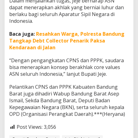
Dalam menjalankan tugas, Jeje berharap ASN
l
dapat menerapkan akhlak yang berniai luhur dan
u
berlaku bagi seluruh Aparatur Sipil Negara di
e
s
Indonesia.
A
S
Baca juga:
Resahkan Warga, Polresta Bandung
N
Tangkap Debt Collector Penarik Paksa
Kendaraan di Jalan
“Dengan pengangkatan CPNS dan PPPK, saudara
bisa menerapkan konsep berakhlak core values
ASN seluruh Indonesia,” lanjut Bupati Jeje.
Pelantikan CPNS dan PPPK Kabuaten Bandung
Barat juga dihadiri Wabup Bandung Barat Asep
Ismail, Sekda Bandung Barat, Deputi Badan
Kepegawaian Negara (BKN), serta seluruh kepala
OPD (Organisasi Perangkat Daerah).***(Heryana)
Post Views:
3,056