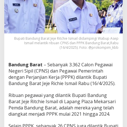
n
P
P
P
K
B
a
n
Bupati Bandung Barat Jeje Ritchie Ismail didampingi Wabup Asep
d
Ismail melantik ribuan CPNS dan PPPK Bandung Barat,Rabu
(16/4/2025). Foto: @prokompim_kbb
u
n
g
B
Bandung Barat
– Sebanyak 3.362 Calon Pegawai
a
Negeri Sipil (CPNS) dan Pegawai Pemerintah
r
dengan Perjanjian Kerja (PPPK) dilantik Bupati
a
Bandung Barat Jeje Richie Ismail Rabu (16/4/2025).
t
,
J
Ribuan pegawai yang dilantik Bupati Bandung
e
Barat Jeje Ritchie Ismail di Lapang Plaza Mekarsari
j
Pemda Bandung Barat, adalah mereka yang telah
e
diangkat menjadi PPPK mulai 2021 hingga 2024.
R
i
t
Selain PPPK, sebanyak 26 CPNS juga dilantik Bupati