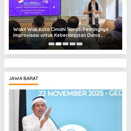
Wakil Wali Kota Cimahi Soroti Pentingnya
Y
Improvisasi untuk Keberlanjutan Dunia
S
Pendidikan
A
JAWA BARAT