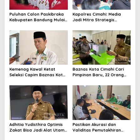
Puluhan Calon Paskibraka
Kapolres Cimahi: Media
Kabupaten Bandung Mulai
Jadi Mitra Strategis
Ikuti Pemusatan Latihan
Bangun Kepercayaan
Publik
Kemenag Kawal Ketat
Baznas Kota Cimahi Cari
Seleksi Capim Baznas Kota
Pimpinan Baru, 22 Orang
Cimahi: Kita Ingin
Ikuti Seleksi
Komisioner Baznas
Berintegritas
Adhitia Yudisthira Optimis
Pastikan Akurasi dan
Zakat Bisa Jadi Alat Utama
Validitas Pemutakhiran
Selesaikan Masalah Sosial
Data Parpol, Bawaslu Kota