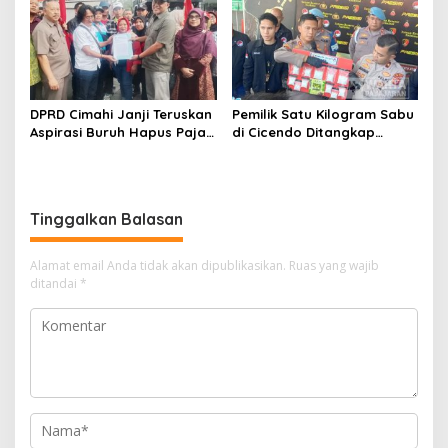
Siswa
DPRD Cimahi Janji Teruskan
Pemilik Satu Kilogram Sabu
Aspirasi Buruh Hapus Pajak
di Cicendo Ditangkap
Penghasilan ke Presiden
Satnarkoba Polres Cimahi
dan DPR
Tinggalkan Balasan
Alamat email Anda tidak akan dipublikasikan.
Ruas yang wajib
ditandai
*