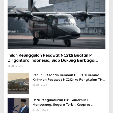
Inilah Keunggulan Pesawat NC212i Buatan PT
Dirgantara Indonesia, Siap Dukung Berbagai
Operasi TNI
31 Juli 2026
Penuhi Pesanan Kemhan RI, PTDI Kembali
Kirimkan Pesawat NC212i ke Pangkalan TNI
AU
31 Juli 2026
Usai Pengunduran Diri Gubernur BI,
Mensesneg: Segera Terbit Keppres
Pemberhentian dengan Hormat
27 Juli 2026