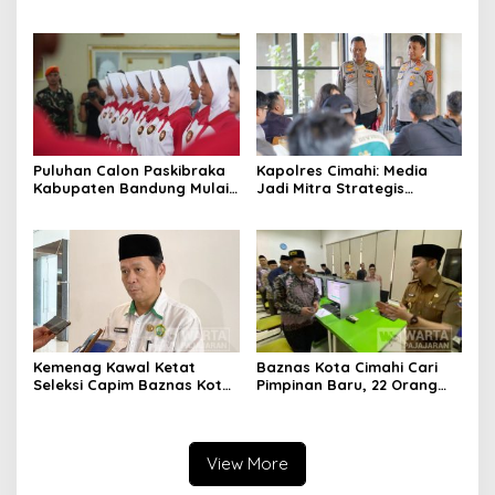
Ciburuy Inginkan Jalan
Pemkot Cimahi Lakukan
Alternatif di Padalarang
Pengurangan Belanja
Daerah
Puluhan Calon Paskibraka
Kapolres Cimahi: Media
Kabupaten Bandung Mulai
Jadi Mitra Strategis
Ikuti Pemusatan Latihan
Bangun Kepercayaan
Publik
Kemenag Kawal Ketat
Baznas Kota Cimahi Cari
Seleksi Capim Baznas Kota
Pimpinan Baru, 22 Orang
Cimahi: Kita Ingin
Ikuti Seleksi
Komisioner Baznas
Berintegritas
View More