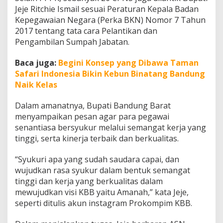
c
Jeje Ritchie Ismail sesuai Peraturan Kepala Badan
h
Kepegawaian Negara (Perka BKN) Nomor 7 Tahun
i
2017 tentang tata cara Pelantikan dan
e
I
Pengambilan Sumpah Jabatan.
s
m
Baca juga:
Begini Konsep yang Dibawa Taman
a
Safari Indonesia Bikin Kebun Binatang Bandung
i
Naik Kelas
l
:
T
Dalam amanatnya, Bupati Bandung Barat
e
menyampaikan pesan agar para pegawai
r
senantiasa bersyukur melalui semangat kerja yang
a
tinggi, serta kinerja terbaik dan berkualitas.
p
k
a
“Syukuri apa yang sudah saudara capai, dan
n
wujudkan rasa syukur dalam bentuk semangat
C
tinggi dan kerja yang berkualitas dalam
o
mewujudkan visi KBB yaitu Amanah,” kata Jeje,
r
e
seperti ditulis akun instagram Prokompim KBB.
V
a