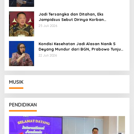
Jadi Tersangka dan Ditahan, Eks
Jampidsus Sebut Dirinya Korban
Kriminalisasi
25 Juli 2026
Kondisi Kesehatan Jadi Alasan Nanik S
Deyang Mundur dari BGN, Prabowo Tunjuk
Wamentan Sudaryono
22 Juli 2026
MUSIK
PENDIDIKAN