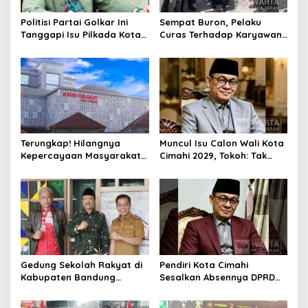
Politisi Partai Golkar Ini
Sempat Buron, Pelaku
Tanggapi Isu Pilkada Kota
Curas Terhadap Karyawan
Cimahi 2029: Terlalu Dini
Pabrik di Majalaya Berhasil
Ditangkap Polisi
Terungkap! Hilangnya
Muncul Isu Calon Wali Kota
Kepercayaan Masyarakat
Cimahi 2029, Tokoh: Tak
Latarbelakangi Rencana
Cukup Hanya Bermodal
Rebranding RSUD Cibabat
Legitimasi Parpol
Gedung Sekolah Rakyat di
Pendiri Kota Cimahi
Kabupaten Bandung
Sesalkan Absennya DPRD
Dibangun Oktober 2026,
dalam Dialog Pembahasan
Siap Tampung Dua Ribu
Rebranding RSUD Cibabat