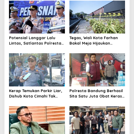
Kota Cimahi
Cimahi Lakukan
Pengawasan
Potensial Langgar Lalu
Tegas, Wali Kota Farhan
Lintas, Satlantas Polresta
Bakal Meja Hijaukan
Bandung Tindak Ribuan
Penebang Pohon di Jalan
Motor Berknalpot Brong
Riau
Kerap Temukan Parkir Liar,
Polresta Bandung Berhasil
Dishub Kota Cimahi Tak
Sita Satu Juta Obat Keras
Henti Lakukan Edukasi dan
Serta Ungkap Ratusan
Pembinaan
Kasus Narkoba