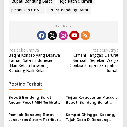
Bupati Bandung Barat
Jeje Ritchie Ismail
pelantikan CPNS
PPPK Bandung Barat
Ikuti Kami
N
Pos sebelumnya
Pos berikutnya
Begini Konsep yang Dibawa
Cimahi Tanggap Darurat
a
Taman Safari Indonesia
Sampah, Sepekan Warga
v
Bikin Kebun Binatang
Dipaksa Simpan Sampah di
Bandung Naik Kelas
Rumah
i
g
Posting Terkait
a
s
Bupati Bandung Barat
Tinjau Keracuanan Massal,
Ancam Pecat ASN Terlibat
Bupati Bandung Barat:
i
Praktik Percaloan Layanan
Evaluasi MBG Harus Lebih
p
Publik
Ketat
Pemkab Bandung Barat
Sempat Ditinggal Kosong,
Luncurkan Sistem Retribusi
Tujuh Desa Di Bandung
o
Non Tunai, Bayar Parkir
Barat Kini Punya Kepala