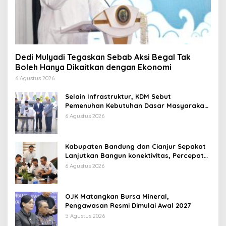
Dedi Mulyadi Tegaskan Sebab Aksi Begal Tak
Boleh Hanya Dikaitkan dengan Ekonomi
6 Agustus 2026
Selain Infrastruktur, KDM Sebut
Pemenuhan Kebutuhan Dasar Masyarakat
Jadi Fokus APBD Jabar 2027
6 Agustus 2026
Kabupaten Bandung dan Cianjur Sepakat
Lanjutkan Bangun konektivitas, Percepat
Pertumbuhan Ekonomi Daerah
6 Agustus 2026
OJK Matangkan Bursa Mineral,
Pengawasan Resmi Dimulai Awal 2027
5 Agustus 2026