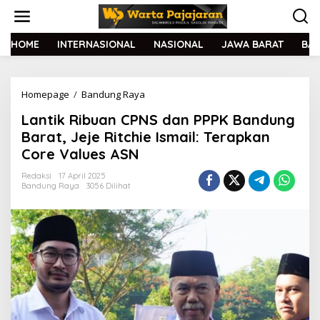
L
e
w
a
HOME
INTERNASIONAL
NASIONAL
JAWA BARAT
BA
t
i
k
Homepage
/
Bandung Raya
L
e
a
k
Lantik Ribuan CPNS dan PPPK Bandung
n
o
t
n
Barat, Jeje Ritchie Ismail: Terapkan
i
t
Core Values ASN
k
e
R
n
Redaksi
17 April 2025
i
Bandung Raya
3056 Dilihat
b
u
a
n
C
P
N
S
d
a