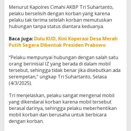
h
Menurut Kapolres Cimahi AKBP Tri Suhartanto,
y
pelaku berselisih dengan korban yang karena
a
n
pelaku tak terima setelah korban memutuskan
g
hubungan tanpa status diantara keduanya.
a
n
Baca juga:
Dulu KUD, Kini Koperasi Desa Merah
D
Putih Segera Dibentuk Presiden Prabowo
i
a
m
“Pelaku mempunyai hubungan dengan salah satu
a
orang berinisial IZ yang berada di dalam mobil
n
tersebut, sehingga tidak benar jika disebutkan ada
k
serempetan,” ungkap Tri Suhartanto, Selasa
a
n
(4/3/2025).
P
o
Tri menjelaskan, pelaku sangat mengenal mobil
l
yang dikendarai korban karena mobil tersebut
r
berasal darinya, sehingga pelaku meberhentikan
e
s
mobil korban dan berusaha untuk berbicara
C
dengan korban.
i
m