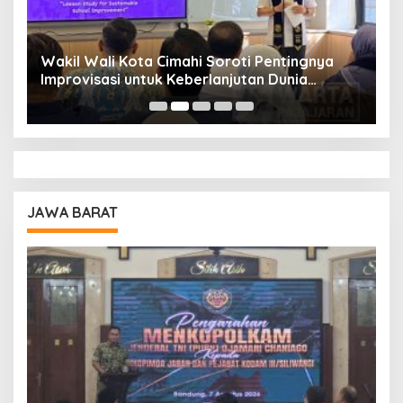
Wakil Wali Kota Cimahi Soroti Pentingnya
Y
Improvisasi untuk Keberlanjutan Dunia
S
Pendidikan
A
JAWA BARAT