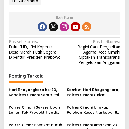
Tri Suhartanto
Ikuti Kami
N
Pos sebelumnya
Pos berikutnya
Dulu KUD, Kini Koperasi
Begini Cara Pengadilan
a
Desa Merah Putih Segera
Agama Kota Cimahi
v
Dibentuk Presiden Prabowo
Ciptakan Transparansi
Pengelolaan Anggaran
i
g
Posting Terkait
a
s
Hari Bhayangkara ke-80,
Sambut Hari Bhayangkara,
Kapolres Cimahi Sebut Polri
Polres Cimahi Gelar
i
Terima Kado Undang-
Turnamen E-sport: Dorong
p
Undang Terbaru
Generasi Muda Bertalenta
Polres Cimahi Sukses Ubah
Polres Cimahi Ungkap
kompetitif
Lahan Tak Produktif Jadi
Puluhan Kasus Narkoba, 80
o
Sentra Jagung, Bidik
Orang Tersangka
s
Produksi 2.500 Ton
Polres Cimahi-Serikat Buruh
Polres Cimahi Amankan 20