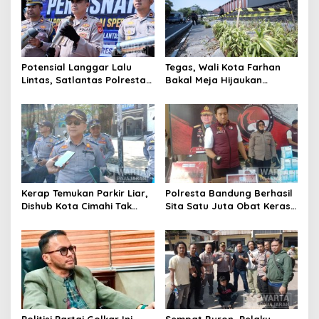
Potensial Langgar Lalu
Tegas, Wali Kota Farhan
Lintas, Satlantas Polresta
Bakal Meja Hijaukan
Bandung Tindak Ribuan
Penebang Pohon di Jalan
Motor Berknalpot Brong
Riau
Kerap Temukan Parkir Liar,
Polresta Bandung Berhasil
Dishub Kota Cimahi Tak
Sita Satu Juta Obat Keras
Henti Lakukan Edukasi dan
Serta Ungkap Ratusan
Pembinaan
Kasus Narkoba
Politisi Partai Golkar Ini
Sempat Buron, Pelaku