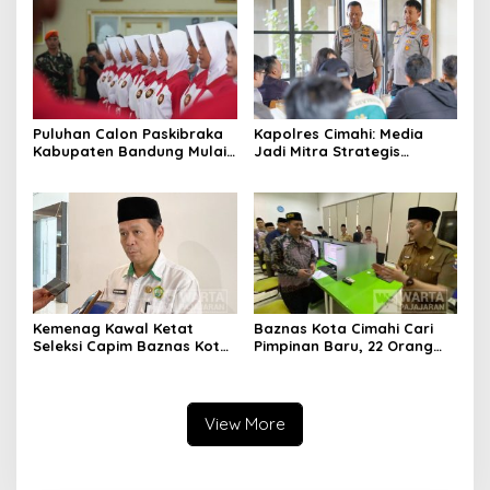
Daerah
Puluhan Calon Paskibraka
Kapolres Cimahi: Media
Kabupaten Bandung Mulai
Jadi Mitra Strategis
Ikuti Pemusatan Latihan
Bangun Kepercayaan
Publik
Kemenag Kawal Ketat
Baznas Kota Cimahi Cari
Seleksi Capim Baznas Kota
Pimpinan Baru, 22 Orang
Cimahi: Kita Ingin
Ikuti Seleksi
Komisioner Baznas
Berintegritas
View More