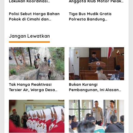
Lakukan Koordinasi
Anggota Klub Motor Pelaku
Persiapan Perayaan May
Pengeroyokan di Batas
Day di Jakarta
Kota
Polisi Sebut Harga Bahan
Tiga Bus Mudik Gratis
Pokok di Cimahi dan
Polresta Bandung
Bandung Barat Stabil
Diberangkatkan
Jelang Lebaran 2026
Jangan Lewatkan
Tak Hanya Reaktivasi
Bukan Kurangi
Tersier Air, Warga Desa
Pembangunan, Ini Alasan
Ciburuy Inginkan Jalan
Pemkot Cimahi Lakukan
Alternatif di Padalarang
Pengurangan Belanja
Daerah