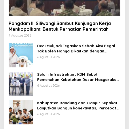
Pangdam III Siliwangi Sambut Kunjungan Kerja
Menkopolkam: Bentuk Perhatian Pemerintah
7 Agustus 2026
Dedi Mulyadi Tegaskan Sebab Aksi Begal
Tak Boleh Hanya Dikaitkan dengan
Ekonomi
6 Agustus 2026
Selain Infrastruktur, KDM Sebut
Pemenuhan Kebutuhan Dasar Masyarakat
Jadi Fokus APBD Jabar 2027
6 Agustus 2026
Kabupaten Bandung dan Cianjur Sepakat
Lanjutkan Bangun konektivitas, Percepat
Pertumbuhan Ekonomi Daerah
6 Agustus 2026