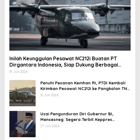
Inilah Keunggulan Pesawat NC212i Buatan PT
Dirgantara Indonesia, Siap Dukung Berbagai
Operasi TNI
31 Juli 2026
Penuhi Pesanan Kemhan RI, PTDI Kembali
Kirimkan Pesawat NC212i ke Pangkalan TNI
AU
31 Juli 2026
Usai Pengunduran Diri Gubernur BI,
Mensesneg: Segera Terbit Keppres
Pemberhentian dengan Hormat
27 Juli 2026