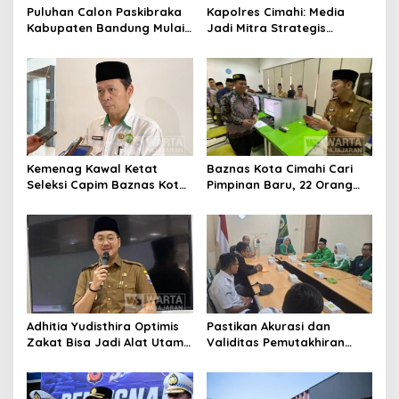
Puluhan Calon Paskibraka
Kapolres Cimahi: Media
Kabupaten Bandung Mulai
Jadi Mitra Strategis
Ikuti Pemusatan Latihan
Bangun Kepercayaan
Publik
Kemenag Kawal Ketat
Baznas Kota Cimahi Cari
Seleksi Capim Baznas Kota
Pimpinan Baru, 22 Orang
Cimahi: Kita Ingin
Ikuti Seleksi
Komisioner Baznas
Berintegritas
Adhitia Yudisthira Optimis
Pastikan Akurasi dan
Zakat Bisa Jadi Alat Utama
Validitas Pemutakhiran
Selesaikan Masalah Sosial
Data Parpol, Bawaslu Kota
Kota Cimahi
Cimahi Lakukan
Pengawasan