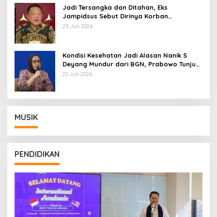
Jadi Tersangka dan Ditahan, Eks
Jampidsus Sebut Dirinya Korban
Kriminalisasi
25 Juli 2026
Kondisi Kesehatan Jadi Alasan Nanik S
Deyang Mundur dari BGN, Prabowo Tunjuk
Wamentan Sudaryono
22 Juli 2026
MUSIK
PENDIDIKAN