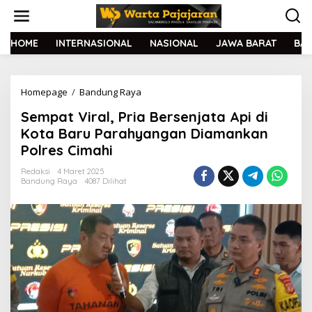
L
e
w
a
HOME
INTERNASIONAL
NASIONAL
JAWA BARAT
BA
t
i
k
Homepage
/
Bandung Raya
S
e
e
k
Sempat Viral, Pria Bersenjata Api di
m
o
p
n
Kota Baru Parahyangan Diamankan
a
t
Polres Cimahi
t
e
V
n
Redaksi
4 Maret 2025
i
Bandung Raya
4087 Dilihat
r
a
l
,
P
r
i
a
B
e