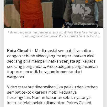
r
s
e
n
j
a
t
a
Pelaku pengancaman dengan senjata api di Kota Baru Parahyangan,
A
Bandung Barat diamankan Polres Cimahi, Seni (3/3/2025).
p
i
d
Kota Cimahi
– Media sosial sempat diramaikan
i
dengan sebuah video yang memperlihatkan aksi
K
seorang pria memperlihatkan senjata api kepada
o
seorang pengendara. Video adegan pengancaman
t
a
itupun memantik beragam komentar dari
B
warganet.
a
r
Video tersebut dinarasikan jika pelaku dan korban
u
sempat cekcok karena mobil keduanya
P
a
bersengolan. Namun kabar tersebut nyatanya
r
keliru setelah pelaku diamankan Polres Cimahi.
a