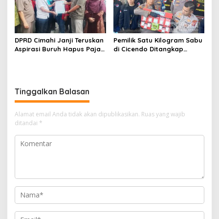
DPRD Cimahi Janji Teruskan
Pemilik Satu Kilogram Sabu
Aspirasi Buruh Hapus Pajak
di Cicendo Ditangkap
Penghasilan ke Presiden
Satnarkoba Polres Cimahi
dan DPR
Tinggalkan Balasan
Alamat email Anda tidak akan dipublikasikan.
Ruas yang wajib
ditandai
*