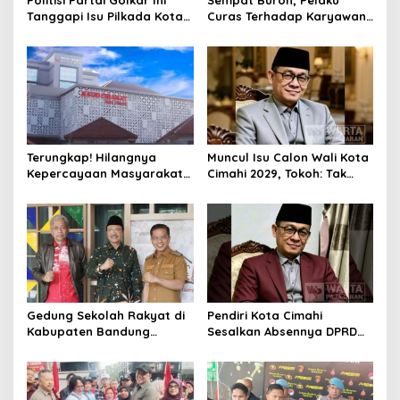
Tanggapi Isu Pilkada Kota
Curas Terhadap Karyawan
Cimahi 2029: Terlalu Dini
Pabrik di Majalaya Berhasil
Ditangkap Polisi
Terungkap! Hilangnya
Muncul Isu Calon Wali Kota
Kepercayaan Masyarakat
Cimahi 2029, Tokoh: Tak
Latarbelakangi Rencana
Cukup Hanya Bermodal
Rebranding RSUD Cibabat
Legitimasi Parpol
Gedung Sekolah Rakyat di
Pendiri Kota Cimahi
Kabupaten Bandung
Sesalkan Absennya DPRD
Dibangun Oktober 2026,
dalam Dialog Pembahasan
Siap Tampung Dua Ribu
Rebranding RSUD Cibabat
Siswa